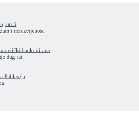
oj utrci
izam i nerazvijenost
kao etički bankrotirana
je dug rat
a Pahlavija
da