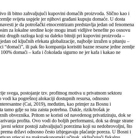
ivo ili bitno zahvaljujući kupovini domaćih proizvoda. Slično kao i
zemlje svijeta uspjele jer njihovi građani kupuju domaće. U dosta
o navesti je da potrošački etnocentrizam predstavlja jedan od fenomena
 osim za lokalne sredine koje mogu imati vidljive benefite po osnovu
niz drugih razloga koji su daleko bitniji pri kupovini proizvoda –
jedan od ključnih efekata globalizacije, najbolje izražen u pitanju –
ici “domaći”, ili pak što kompanija koristiti bazne resurse jedne zemlje
je 100% domaći – kafa i čokolada sigurno ne jer kafa i kakao ne
ije svega, postojanje tzv. profitnog motiva u privatnom sektoru
o vodi ka pogrešnoj alokaciji dostupnih resursa, odnosno
nteresantne (Cai, 2019), međutim, kao primjer za Bosnu i
 tamo gdje su ista zaista potrebna. Dakle, rizik/trošak je
eznih obveznika. Pritom se koristi od navedenog privatiziraju, dok se
tvarivanja profita. Ovo vodi do boljih performansi, dok sa druge strane
javni sektor postoji zahvaljujući porezima koji su nedobrovoljni, što
a prema državi odnosno često izbjegavaju plaćanje poreza. U Bosni i
tivan utjecaj na makroekonomski učinak, uključujući fiskalnu