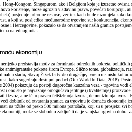
m, Hong-Kongom, Singapurom, ako i Belgijom koja je izuzetno ovisna o 
njihovo korištenje, može ugroziti vladavinu prava, povećati korupciju, 
vijeta) posjeduje prirodne resurse, već tek kada bude razumjela kako kori
rast, a koji su posljedica međunarodne trgovine su: konkurencija, ekon
Bosne i Hercegovine, pokazalo se da otvaranjem naših granica postajem
m tema narednog mita.
domaću ekonomiju
nerijetko predstavlja motiv za formiranja određenih pokreta, političkih
ske antimigrantske pokrete širom Evrope. Slično tome, globalizacija, raz
Odmah u startu, Slavoj Žižek bi tvrdio drugačije, barem u smislu kultur
ast, kako sugeriraju dostupni podaci (Our World in Data, 2018). Postoj
 2004) pokazuju da postoji dugoročna kauzalna veza - trgovina vodi 
t i ono što je najvažnije omogućava jefitnije (i kvalitetnije) proizvode
 i izvoz, a ne ići u pravcu fetišiziranja izvoza, demoniziranja uvoza. 
jveći dobitnik od otvaranja granica za trgovinu je domaća ekonomija jer 
 na tržište od preko 500 miliona potrošača, koji su u prosjeku svi bog
e ekonomiji, može se slobodno zaključiti da je vanjska trgovina dobra