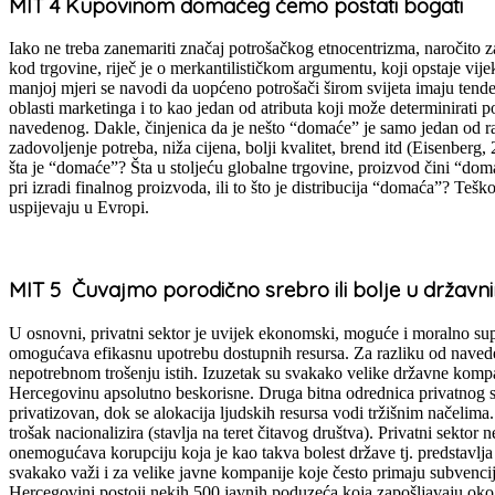
MIT 4 Kupovinom domaćeg ćemo postati bogati
Iako ne treba zanemariti značaj potrošačkog etnocentrizma, naročito z
kod trgovine, riječ je o merkantilističkom argumentu, koji opstaje vi
manjoj mjeri se navodi da uopćeno potrošači širom svijeta imaju tende
oblasti marketinga i to kao jedan od atributa koji može determinirati
navedenog. Dakle, činjenica da je nešto “domaće” je samo jedan od razlo
zadovoljenje potreba, niža cijena, bolji kvalitet, brend itd (Eisenberg
šta je “domaće”? Šta u stoljeću globalne trgovine, proizvod čini “domać
pri izradi finalnog proizvoda, ili to što je distribucija “domaća”? Te
uspijevaju u Evropi.
MIT 5 Čuvajmo porodično srebro ili bolje u državn
U osnovni, privatni sektor je uvijek ekonomski, moguće i moralno supe
omogućava efikasnu upotrebu dostupnih resursa. Za razliku od naveden
nepotrebnom trošenju istih. Izuzetak su svakako velike državne kompa
Hercegovinu apsolutno beskorisne. Druga bitna odrednica privatnog sekto
privatizovan, dok se alokacija ljudskih resursa vodi tržišnim načelima
trošak nacionalizira (stavlja na teret čitavog društva). Privatni sekto
onemogućava korupciju koja je kao takva bolest države tj. predstavlja 
svakako važi i za velike javne kompanije koje često primaju subvenci
Hercegovini postoji nekih 500 javnih poduzeća koja zapošljavaju oko