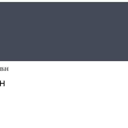
 BiH
iH