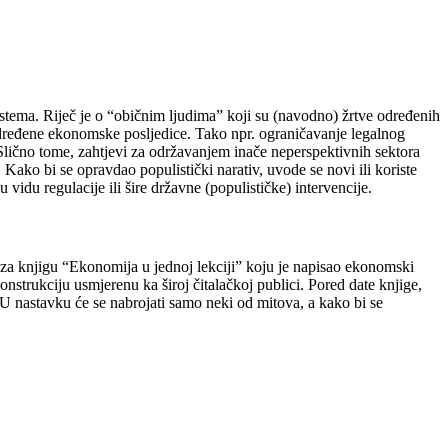
istema. Riječ je o “običnim ljudima” koji su (navodno) žrtve određenih
određene ekonomske posljedice. Tako npr. ograničavanje legalnog
 Slično tome, zahtjevi za održavanjem inače neperspektivnih sektora
Kako bi se opravdao populistički narativ, uvode se novi ili koriste
 vidu regulacije ili šire državne (populističke) intervencije.
 za knjigu “Ekonomija u jednoj lekciji” koju je napisao ekonomski
strukciju usmjerenu ka široj čitalačkoj publici. Pored date knjige,
 U nastavku će se nabrojati samo neki od mitova, a kako bi se