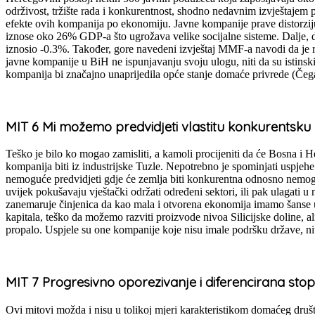
održivost, tržište rada i konkurentnost, shodno nedavnim izvještaje
efekte ovih kompanija po ekonomiju. Javne kompanije prave distorziju
iznose oko 26% GDP-a što ugrožava velike socijalne sisteme. Dalje, 
iznosio -0.3%. Također, gore navedeni izvještaj MMF-a navodi da je
javne kompanije u BiH ne ispunjavanju svoju ulogu, niti da su istinski
kompanija bi značajno unaprijedila opće stanje domaće privrede (Čega
MIT 6 Mi možemo predvidjeti vlastitu konkurentsku
Teško je bilo ko mogao zamisliti, a kamoli procijeniti da će Bosna i H
kompanija biti iz industrijske Tuzle. Nepotrebno je spominjati uspjehe
nemoguće predvidjeti gdje će zemlja biti konkurentna odnosno nemoguće
uvijek pokušavaju vještački održati određeni sektori, ili pak ulagati
zanemaruje činjenica da kao mala i otvorena ekonomija imamo šanse u bi
kapitala, teško da možemo razviti proizvode nivoa Silicijske doline, ali
propalo. Uspjele su one kompanije koje nisu imale podršku države, ni
MIT 7 Progresivno oporezivanje i diferencirana sto
Ovi mitovi možda i nisu u tolikoj mjeri karakteristikom domaćeg društ