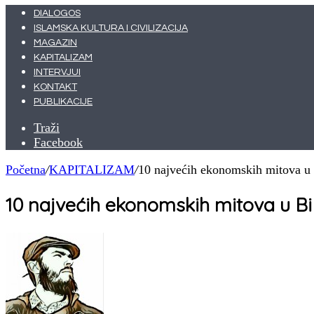
DIALOGOS
ISLAMSKA KULTURA I CIVILIZACIJA
MAGAZIN
KAPITALIZAM
INTERVJUI
KONTAKT
PUBLIKACIJE
Traži
Facebook
Početna
/
KAPITALIZAM
/
10 najvećih ekonomskih mitova u
10 najvećih ekonomskih mitova u B