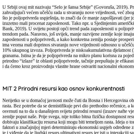
U Srbiji ovaj mit nazivaju “Selo je šansa Srbije” (Govoruša, 2019). P
zahvaljujući većem učešću rada u stvaranju nove vrijednosti, već zbo
što je poljoprivreda uspješnija, to znači da će manje zapošljavati (jer
izuzetno mali procenat zaposlenosti. Tako npr. u Sjedinjenim ameri
Bank, 2019). U svijetu postoji opći trend pada zaposlenosti u poljopr
trendom pada. Naravno, još uvijek, manje razvijene zemlje koje imaju 
zaposlenosti u poljoprivredi, a kako konkretna zemlja postaje prosperi
ima veoma mali doprinos stvaranju nove vrijednosti odnosno u učešć
10% ukupnog izvoza. Poljoprivreda je niskoakumulativna djelatnost (D
granama. Istina je da je poljoprivreda na mikro planu korisna za poje
prirodno “izlaze” iz oblasti poljoprivrede, tačnije prepuštaju je efik
i da ćemo kroz proizvodnju vlastite hrane ostvariti nacionalni ekonoms
MIT 2 Prirodni resursi kao osnov konkurentnosti
Nerijetko se u domaćoj javnosti može čuti da Bosna i Hercegovina obilu
rasta. Bez potrebe da se demistifikuje prvi dio prethodno rečenice, a 
osvrnuti na to da u današnjem svijetu prirodni resursi (izuzev nafte vj
zemlje poput naše. Prije svega, nije toliko bitna fizička dostupnost re
dobivaju klasifikaciju resursa koji mogu biti temeljom rasta. Ideja o 
faktori u značajnijoj mjeri determiniraju ekonomski uspjeh određene z
je i viđenje da je ljudski resurs ultimativni resurs jer isti u interakc