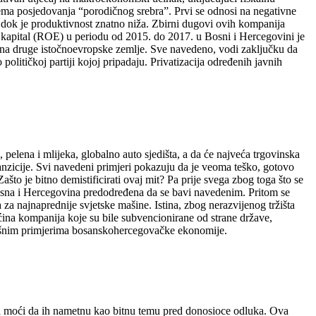
ema posjedovanja “porodičnog srebra”. Prvi se odnosi na negativne
, dok je produktivnost znatno niža. Zbirni dugovi ovih kompanija
 kapital (ROE) u periodu od 2015. do 2017. u Bosni i Hercegovini je
 na druge istočnoevropske zemlje. Sve navedeno, vodi zaključku da
litičkoj partiji kojoj pripadaju. Privatizacija određenih javnih
pelena i mlijeka, globalno auto sjedišta, a da će najveća trgovinska
ranzicije. Svi navedeni primjeri pokazuju da je veoma teško, gotovo
to je bitno demistificirati ovaj mit? Pa prije svega zbog toga što se
 Bosna i Hercegovina predodređena da se bavi navedenim. Pritom se
 za najnaprednije svjetske mašine. Istina, zbog nerazvijenog tržišta
 većina kompanija koje su bile subvencionirane od strane države,
spješnim primjerima bosanskohercegovačke ekonomije.
tara moći da ih nametnu kao bitnu temu pred donosioce odluka. Ova