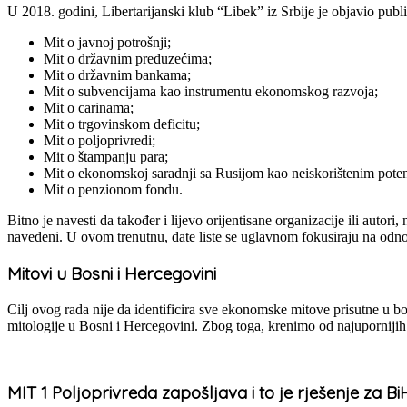
U 2018. godini, Libertarijanski klub “Libek” iz Srbije je objavio pub
Mit o javnoj potrošnji;
Mit o državnim preduzećima;
Mit o državnim bankama;
Mit o subvencijama kao instrumentu ekonomskog razvoja;
Mit o carinama;
Mit o trgovinskom deficitu;
Mit o poljoprivredi;
Mit o štampanju para;
Mit o ekonomskoj saradnji sa Rusijom kao neiskorištenim pote
Mit o penzionom fondu.
Bitno je navesti da također i lijevo orijentisane organizacije ili autor
navedeni. U ovom trenutnu, date liste se uglavnom fokusiraju na odno
Mitovi u Bosni i Hercegovini
Cilj ovog rada nije da identificira sve ekonomske mitove prisutne u bo
mitologije u Bosni i Hercegovini. Zbog toga, krenimo od najupornijih
MIT 1 Poljoprivreda zapošljava i to je rješenje za Bi