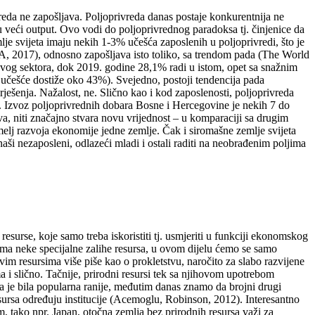
reda ne zapošljava. Poljoprivreda danas postaje konkurentnija ne
 veći output. Ovo vodi do poljoprivrednog paradoksa tj. činjenice da
mlje svijeta imaju nekih 1-3% učešća zaposlenih u poljoprivredi, što je
, 2017), odnosno zapošljava isto toliko, sa trendom pada (The World
 ovog sektora, dok 2019. godine 28,1% radi u istom, opet sa snažnim
i učešće dostiže oko 43%). Svejedno, postoji tendencija pada
ješenja. Nažalost, ne. Slično kao i kod zaposlenosti, poljoprivreda
 Izvoz poljoprivrednih dobara Bosne i Hercegovine je nekih 7 do
, niti značajno stvara novu vrijednost – u komparaciji sa drugim
melj razvoja ekonomije jedne zemlje. Čak i siromašne zemlje svijeta
naši nezaposleni, odlazeći mladi i ostali raditi na neobrađenim poljima
esurse, koje samo treba iskoristiti tj. usmjeriti u funkciji ekonomskog
a ima neke specijalne zalihe resursa, u ovom dijelu ćemo se samo
ovim resursima više piše kao o prokletstvu, naročito za slabo razvijene
ma i slično. Tačnije, prirodni resursi tek sa njihovom upotrebom
sa je bila popularna ranije, međutim danas znamo da brojni drugi
esursa određuju institucije (Acemoglu, Robinson, 2012). Interesantno
om, tako npr. Japan, otočna zemlja bez prirodnih resursa važi za