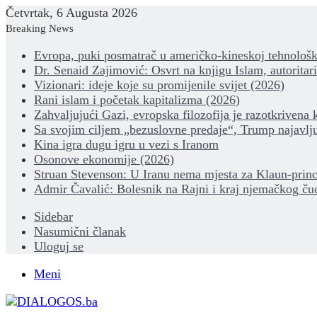
Četvrtak, 6 Augusta 2026
Breaking News
Evropa, puki posmatrač u američko-kineskoj tehnološk
Dr. Senaid Zajimović: Osvrt na knjigu Islam, autoritar
Vizionari: ideje koje su promijenile svijet (2026)
Rani islam i početak kapitalizma (2026)
Zahvaljujući Gazi, evropska filozofija je razotkrivena 
Sa svojim ciljem „bezuslovne predaje“, Trump najavlju
Kina igra dugu igru u vezi s Iranom
Osonove ekonomije (2026)
Struan Stevenson: U Iranu nema mjesta za Klaun-princ
Admir Čavalić: Bolesnik na Rajni i kraj njemačkog ču
Sidebar
Nasumični članak
Uloguj se
Meni