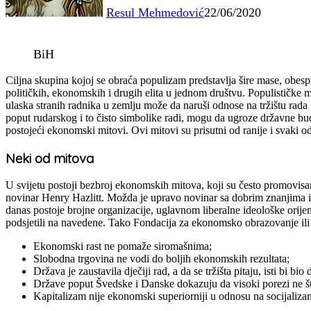
Resul Mehmedović
22/06/2020
BiH
Ciljna skupina kojoj se obraća populizam predstavlja šire mase, obesp
političkih, ekonomskih i drugih elita u jednom društvu. Populističke
ulaska stranih radnika u zemlju može da naruši odnose na tržištu rada
poput rudarskog i to čisto simbolike radi, mogu da ugroze državne bud
postojeći ekonomski mitovi. Ovi mitovi su prisutni od ranije i svaki od 
Neki od mitova
U svijetu postoji bezbroj ekonomskih mitova, koji su često promovisa
novinar Henry Hazlitt. Možda je upravo novinar sa dobrim znanjima iz
danas postoje brojne organizacije, uglavnom liberalne ideološke orije
podsjetili na navedene. Tako Fondacija za ekonomsko obrazovanje il
Ekonomski rast ne pomaže siromašnima;
Slobodna trgovina ne vodi do boljih ekonomskih rezultata;
Država je zaustavila dječiji rad, a da se tržišta pitaju, isti bi bio
Države poput Švedske i Danske dokazuju da visoki porezi ne 
Kapitalizam nije ekonomski superiorniji u odnosu na socijaliza