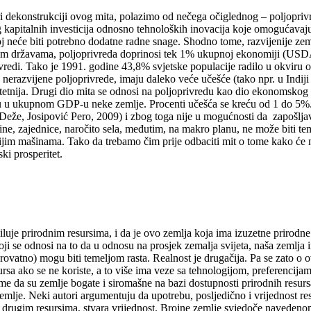
ri dekonstrukciji ovog mita, polazimo od nečega očiglednog – poljopriv
g kapitalnih investicija odnosno tehnoloških inovacija koje omogućavaju
 joj neće biti potrebno dodatne radne snage. Shodno tome, razvijenije ze
čkim državama, poljoprivreda doprinosi tek 1% ukupnoj ekonomiji (USDA
ivredi. Tako je 1991. godine 43,8% svjetske populacije radilo u okviru
nerazvijene poljoprivrede, imaju daleko veće učešće (tako npr. u Indij
tetnija. Drugi dio mita se odnosi na poljoprivredu kao dio ekonomskog r
u u ukupnom GDP-u neke zemlje. Procenti učešća se kreću od 1 do 5%.
eže, Josipović Pero, 2009) i zbog toga nije u mogućnosti da zapošljava
dine, zajednice, naročito sela, međutim, na makro planu, ne može biti te
asnijim mašinama. Tako da trebamo čim prije odbaciti mit o tome kako će 
ki prosperitet.
je prirodnim resursima, i da je ovo zemlja koja ima izuzetne prirodne r
koji se odnosi na to da u odnosu na prosjek zemalja svijeta, naša zemlj
erovatno) mogu biti temeljom rasta. Realnost je drugačija. Pa se zato o 
sursa ako se ne koriste, a to više ima veze sa tehnologijom, preferencija
tome da su zemlje bogate i siromašne na bazi dostupnosti prirodnih resur
emlje. Neki autori argumentuju da upotrebu, posljedično i vrijednost r
iji sa drugim resursima, stvara vrijednost. Brojne zemlje svjedoče naveden