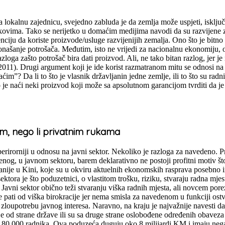
a lokalnu zajednicu, svejedno zabluda je da zemlja može uspjeti, isključ
jekovima. Tako se nerijetko u domaćim medijima navodi da su razvijene 
nciju da koriste proizvode/usluge razvijenijih zemalja. Ono što je bitn
 ponašanje potrošača. Međutim, isto ne vrijedi za nacionalnu ekonomiju,
ga zašto potrošač bira dati proizvod. Ali, ne tako bitan razlog, jer je 
, 2011). Drugi argument koji je ide korist razmatranom mitu se odnosi na 
im”? Da li to što je vlasnik državljanin jedne zemlje, ili to što su radn
ško je naći neki proizvod koji može sa apsolutnom garancijom tvrditi da 
im, nego li privatnim rukama
rirorniji u odnosu na javni sektor. Nekoliko je razloga za navedeno. Pr
og, u javnom sektoru, barem deklarativno ne postoji profitni motiv št
nije u Kini, koje su u okviru aktuelnih ekonomskih rasprava posebno i
ra je što poduzetnici, o vlastitom trošku, riziku, stvaraju radna mjesta
. Javni sektor obično teži stvaranju viška radnih mjesta, ali novcem por
r ne pati od viška birokracije jer nema smisla za navedenom u funkciji os
zloupotrebu javnog interesa. Naravno, na kraju je najvažnije navesti da 
je od strane države ili su sa druge strane oslobođene određenih obavez
 80.000 radnika. Ova poduzeća duguju oko 8 milijardi KM i imaju nega