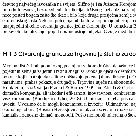
četvrtog najvećeg izvoznika na svijetu. Slično je i sa Južnom Korejo
prirodnih resursa, bez razvijenih institucija i tržišnog mehanizma za 
neće postati bogata zašto što (kao i bilo koja druga prosječna zemlja s
ekonomskog rasta.Neki od potencijalnih faktora koji imaju utjecaj na 
unaprijediti shodno otvaranju granica jedne ekonomije. U kontekstu 
preživjeti liberalizaciju, poput npr. industrije mlijeka. Ovo je međuti
MIT 3 Otvaranje granica za trgovinu je štetno za 
Merkantilistički mit poput ovog postoji u svakom društvu današnjice i 
pojedinih zemalja za jeftinu radnu snagu sa Istoka je ojačalo desničar
pokrete koji smatraju da se time uništavaju potencijali malih zemlja. 
narativima, praksa pokazuje drugačije. Trgovina utječe na ekonomski r
Konkretno, istraživanja (Frankel & Romer 1999 and Alcalá & Ciccone
domaćih kompanija, ali također i efikasnost, inovativnost, konkurentnos
više konzumira (Boudreaux, Ghei, 2018). U tom smislu treba posmatrati
uvoziti. Uvozimo da bi mogli konzumirati (i izvoziti). Ultimativno, na
ekonomije obima (Bosna i Hercegovina u takvom scenariju može računati
kapitalisti odnosno domaći monopoli. Pošto monopoli inherentno štet