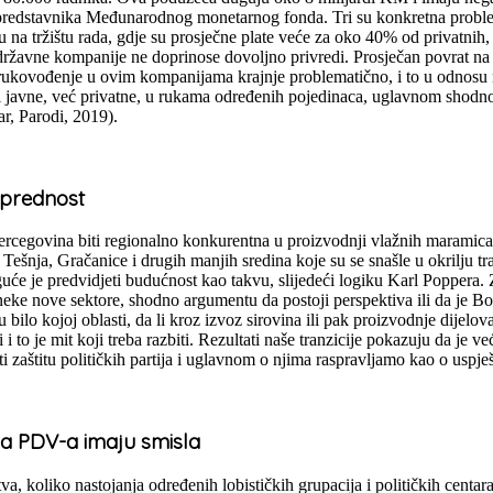
m predstavnika Međunarodnog monetarnog fonda. Tri su konkretna probl
 na tržištu rada, gdje su prosječne plate veće za oko 40% od privatnih
državne kompanije ne doprinose dovoljno privredi. Prosječan povrat na
 rukovođenje u ovim kompanijama krajnje problematično, i to u odnosu
 javne, već privatne, u rukama određenih pojedinaca, uglavnom shodno po
r, Parodi, 2019).
 prednost
ercegovina biti regionalno konkurentna u proizvodnji vlažnih maramica, 
 Tešnja, Gračanice i drugih manjih sredina koje su se snašle u okrilju t
 je predvidjeti budućnost kao takvu, slijedeći logiku Karl Poppera. Zaš
 u neke nove sektore, shodno argumentu da postoji perspektiva ili da je
lo kojoj oblasti, da li kroz izvoz sirovina ili pak proizvodnje dijelova
 i to je mit koji treba razbiti. Rezultati naše tranzicije pokazuju da je
ti zaštitu političkih partija i uglavnom o njima raspravljamo kao o u
pa PDV-a imaju smisla
va, koliko nastojanja određenih lobističkih grupacija i političkih cen