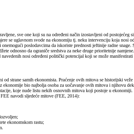
ravljene, sve one koji su na određeni način izostavljeni od postojećeg s
 mjere se uglavnom svode na ekonomiju tj. neku intervenciju koja nosi 
 i onemogući poslodavcima da iskoriste prednosti jeftinije radne snage.
žete odnosno da ograniče sredstva za neke druge prioritetnije namjene. 
navedenih nosi određeni politički potencijal koji se može manifestirati u
ni od strane samih ekonomista. Praćenje ovih mitova se historijski veže
 ekonomije bio najbolja osoba za uočavanje ovih mitova i njihovu dekon
ntacije, koje nude listu nekih osnovnih mitova koji postoje u ekonomiji.
i FEE navodi sljedeće mitove (FEE, 2014):
 dozvoljen;
štete ekonomskom rastu;
m.