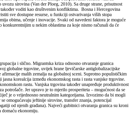
uvozu sirovina (Van der Ploeg, 2010). Sa druge strane, prisutnost
ali također voditi kao društvenim konfliktima. Bosna i Hercegovina
stiti sve dostupne resurse, u funkciji ostvarivanja viših stopa
omija obima, učenje i inovacije. Svaki od navedeni faktora je moguće
o konkurentnijim u nekim oblastima za koje nismo računali da će
 grupacija i slično. Migrantska kriza odnosno otvaranje granica
voj globalne trgovine, uvijek hrane ljevičarske antiglobalizacijske
ne afirmacije malih zemalja na globalnoj sceni. Suprotno populističkim
i jasna korealcija između ekonomskog rasta i rasta vanjske trgovine.
ekonomskom rastu. Vanjska trgovina također unapređuje produktivnost
 za potrošače. Jer upravo je to mjerilo prosperiteta – mogućnost da se
Riječ je o vrijednosno neutralnim kategorijama. Izvozimo da bi mogli
se omogućavaju jeftinije sirovine, transfer znanja, potencijal
atiji od njenih građana). Najveći gubitnici otvaranja granica su kroni
 za domaću ekonomiju.