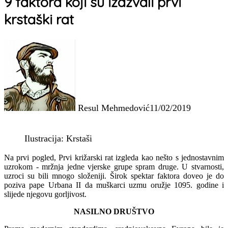
9 faktora koji su izazvali prvi
krstaški rat
Resul Mehmedović
11/02/2019
Ilustracija: Krstaši
Na prvi pogled, Prvi križarski rat izgleda kao nešto s jednostavnim
uzrokom - mržnja jedne vjerske grupe spram druge. U stvarnosti,
uzroci su bili mnogo složeniji. Širok spektar faktora doveo je do
poziva pape Urbana II da muškarci uzmu oružje 1095. godine i
slijede njegovu gorljivost.
NASILNO DRUŠTVO