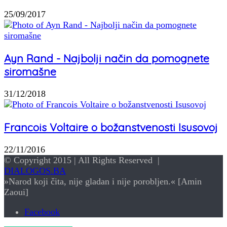
25/09/2017
Ayn Rand - Najbolji način da pomognete
siromašne
31/12/2018
Francois Voltaire o božanstvenosti Isusovoj
22/11/2016
© Copyright 2015 | All Rights Reserved |
DIALOGOS.BA
»Narod koji čita, nije gladan i nije porobljen.« [Amin
Zaoui]
Facebook