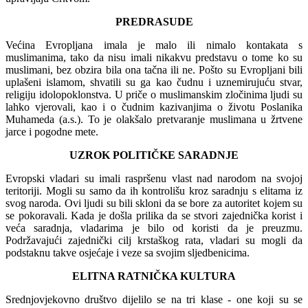
PREDRASUDE
Većina Evropljana imala je malo ili nimalo kontakata s
muslimanima, tako da nisu imali nikakvu predstavu o tome ko su
muslimani, bez obzira bila ona tačna ili ne. Pošto su Evropljani bili
uplašeni islamom, shvatili su ga kao čudnu i uznemirujuću stvar,
religiju idolopoklonstva. U priče o muslimanskim zločinima ljudi su
lahko vjerovali, kao i o čudnim kazivanjima o životu Poslanika
Muhameda (a.s.). To je olakšalo pretvaranje muslimana u žrtvene
jarce i pogodne mete.
UZROK POLITIČKE SARADNJE
Evropski vladari su imali raspršenu vlast nad narodom na svojoj
teritoriji. Mogli su samo da ih kontrolišu kroz saradnju s elitama iz
svog naroda. Ovi ljudi su bili skloni da se bore za autoritet kojem su
se pokoravali. Kada je došla prilika da se stvori zajednička korist i
veća saradnja, vladarima je bilo od koristi da je preuzmu.
Podržavajući zajednički cilj krstaškog rata, vladari su mogli da
podstaknu takve osjećaje i veze sa svojim sljedbenicima.
ELITNA RATNIČKA KULTURA
Srednjovjekovno društvo dijelilo se na tri klase - one koji su se