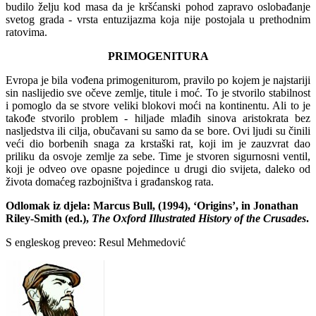
budilo želju kod masa da je kršćanski pohod zapravo oslobađanje
svetog grada - vrsta entuzijazma koja nije postojala u prethodnim
ratovima.
PRIMOGENITURA
Evropa je bila vođena primogeniturom, pravilo po kojem je najstariji
sin naslijedio sve očeve zemlje, titule i moć. To je stvorilo stabilnost
i pomoglo da se stvore veliki blokovi moći na kontinentu. Ali to je
takođe stvorilo problem - hiljade mlađih sinova aristokrata bez
nasljedstva ili cilja, obučavani su samo da se bore. Ovi ljudi su činili
veći dio borbenih snaga za krstaški rat, koji im je zauzvrat dao
priliku da osvoje zemlje za sebe. Time je stvoren sigurnosni ventil,
koji je odveo ove opasne pojedince u drugi dio svijeta, daleko od
života domaćeg razbojništva i građanskog rata.
Odlomak iz djela: Marcus Bull, (1994), ‘Origins’, in Jonathan
Riley-Smith (ed.),
The Oxford Illustrated History of the Crusades
.
S engleskog preveo: Resul Mehmedović