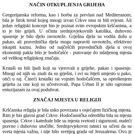
NAČIN OTKUPLJENJA GRIJEHA
Gregorijanska reforma, kao i borba za prevlast nad Mediteranom,
bila je širok trend kojeg mnogi izvan Crkve nisu ni bili svjesni. Ali
jedan religijski koncept bio je poznat svim evropskim kršćanima, a
to je bio grijeh. U očima srednjovjekovnih katolika, duhovno
spasenje je bilo djelo ravnoteže. Grješna djela su vodila dušu u
pakao, ali pravednička djela mogu napraviti ravnotežu, efektivno
iskupiti kaznu. Jedno od najčešćih pravedničkih djela u ovoj
ekonomiji pakla bilo je hodočašće - putovanje do udaljenog mjesta
od velikog religijskog značaja.
Krstaši su bili ljudi koji su vjerovali u grijehe, pakao i spasenje.
Mnogi od njih su znali da su grješni, i svi su htjeli umjesto u pako,
otići u raj. Čineći krstaški rat vojnim hodočašćem, sa oproštenjem
grijeha za one koji su učestvovali, Papa Urban II je ulio ogroman
entuzijazam za ovaj poduhvat.
ZNAČAJ MJESTA U RELIGIJI
Kršćanska religija je bila usko povezana s osjećajem fizičkog mjesta.
Rim je bio glavni grad Crkve. Hodočasnička odredišta bila su mjesta
spasenja. Crkve i katedrale bile su mjesta svetosti i sigurnosti, nudeći
pravno i duhovno utočište. Srednjovjekovni ratnici su učeni da su
sveta mjesta važna, i nije bilo svetijeg grada od Jeruzalema. Ovo je