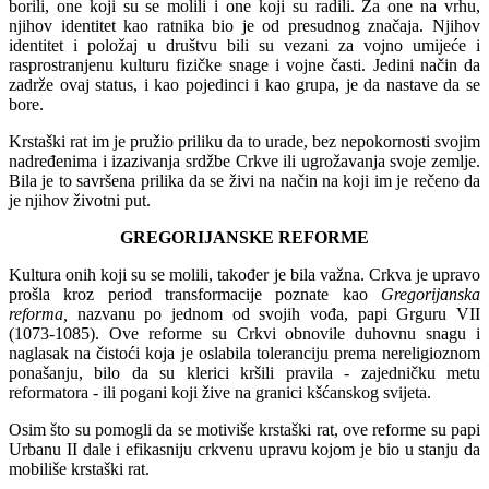
borili, one koji su se molili i one koji su radili. Za one na vrhu,
njihov identitet kao ratnika bio je od presudnog značaja. Njihov
identitet i položaj u društvu bili su vezani za vojno umijeće i
rasprostranjenu kulturu fizičke snage i vojne časti. Jedini način da
zadrže ovaj status, i kao pojedinci i kao grupa, je da nastave da se
bore.
Krstaški rat im je pružio priliku da to urade, bez nepokornosti svojim
nadređenima i izazivanja srdžbe Crkve ili ugrožavanja svoje zemlje.
Bila je to savršena prilika da se živi na način na koji im je rečeno da
je njihov životni put.
GREGORIJANSKE REFORME
Kultura onih koji su se molili, također je bila važna. Crkva je upravo
prošla kroz period transformacije poznate kao
Gregorijanska
reforma,
nazvanu po jednom od svojih vođa, papi Grguru VII
(1073-1085). Ove reforme su Crkvi obnovile duhovnu snagu i
naglasak na čistoći koja je oslabila toleranciju prema nereligioznom
ponašanju, bilo da su klerici kršili pravila - zajedničku metu
reformatora - ili pogani koji žive na granici kšćanskog svijeta.
Osim što su pomogli da se motiviše krstaški rat, ove reforme su papi
Urbanu II dale i efikasniju crkvenu upravu kojom je bio u stanju da
mobiliše krstaški rat.