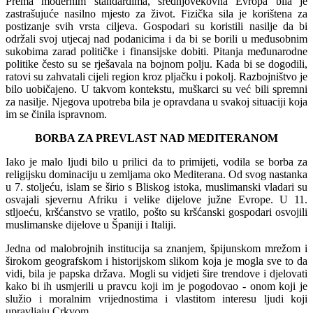
Prema modernim standardima, srednjovekovna Evropa bila je
zastrašujuće nasilno mjesto za život. Fizička sila je korištena za
postizanje svih vrsta ciljeva. Gospodari su koristili nasilje da bi
održali svoj utjecaj nad podanicima i da bi se borili u međusobnim
sukobima zarad političke i finansijske dobiti. Pitanja međunarodne
politike često su se rješavala na bojnom polju. Kada bi se dogodili,
ratovi su zahvatali cijeli region kroz pljačku i pokolj. Razbojništvo je
bilo uobičajeno.
U takvom kontekstu, muškarci su već bili spremni
za nasilje. Njegova upotreba bila je opravdana u svakoj situaciji koja
im se činila ispravnom.
BORBA ZA PREVLAST NAD MEDITERANOM
Iako je malo ljudi bilo u prilici da to primijeti, vodila se borba za
religijsku dominaciju u zemljama oko Mediterana. Od svog nastanka
u 7. stoljeću, islam se širio s Bliskog istoka, muslimanski vladari su
osvajali sjevernu Afriku i velike dijelove južne Evrope. U 11.
stljoeću, kršćanstvo se vratilo, pošto su kršćanski gospodari osvojili
muslimanske dijelove u Španiji i Italiji.
Jedna od malobrojnih institucija sa znanjem, špijunskom mrežom i
širokom geografskom i historijskom slikom koja je mogla sve to da
vidi, bila je papska država. Mogli su vidjeti šire trendove i djelovati
kako bi ih usmjerili u pravcu koji im je pogodovao - onom koji je
služio i moralnim vrijednostima i vlastitom interesu ljudi koji
upravljaju Crkvom.