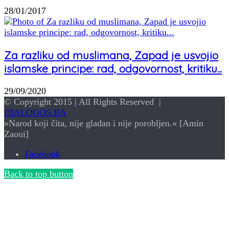
28/01/2017
Za razliku od muslimana, Zapad je usvojio
islamske principe: rad, odgovornost, kritiku...
29/09/2020
© Copyright 2015 | All Rights Reserved |
DIALOGOS.BA
»Narod koji čita, nije gladan i nije porobljen.« [Amin
Zaoui]
Facebook
Back to top button