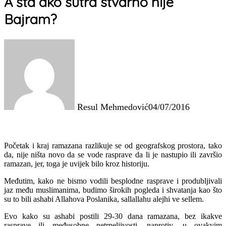
A šta ako sutra stvarno nije
Bajram?
Resul Mehmedović
04/07/2016
Početak i kraj ramazana razlikuje se od geografskog prostora, tako
da, nije ništa novo da se vode rasprave da li je nastupio ili završio
ramazan, jer, toga je uvijek bilo kroz historiju.
Međutim, kako ne bismo vodili besplodne rasprave i produbljivali
jaz među muslimanima, budimo širokih pogleda i shvatanja kao što
su to bili ashabi Allahova Poslanika, sallallahu alejhi ve sellem.
Evo kako su as
habi postili 29-30 dana ramazana, bez ikakve
rasprave ili međusobne netrpeljivosti, naprotiv, u ovakvim