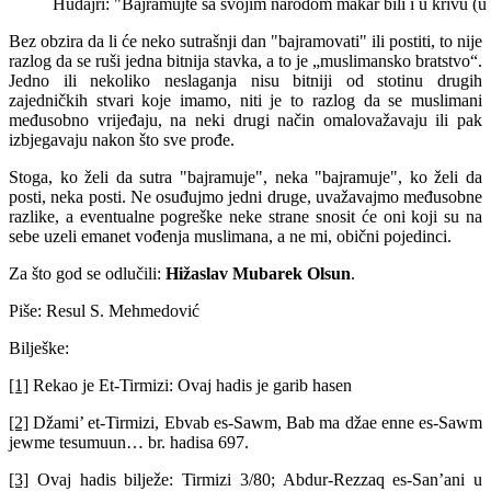
Hudajri: "Bajramujte sa svojim narodom makar bili i u krivu (
Bez obzira da li će neko sutrašnji dan "bajramovati" ili postiti, to nije
razlog da se ruši jedna bitnija stavka, a to je „muslimansko bratstvo“.
Jedno ili nekoliko neslaganja nisu bitniji od stotinu drugih
zajedničkih stvari koje imamo, niti je to razlog da se muslimani
međusobno vrijeđaju, na neki drugi način omalovažavaju ili pak
izbjegavaju nakon što sve prođe.
Stoga, ko želi da sutra "bajramuje", neka "bajramuje", ko želi da
posti, neka posti. Ne osuđujmo jedni druge, uvažavajmo međusobne
razlike, a eventualne pogreške neke strane snosit će oni koji su na
sebe uzeli emanet vođenja muslimana, a ne mi, obični pojedinci.
Za što god se odlučili:
Hižaslav Mubarek Olsun
.
Piše: Resul S. Mehmedović
Bilješke:
[1]
Rekao je Et-Tirmizi: Ovaj hadis je garib hasen
[2]
Džami’ et-Tirmizi, Ebvab es-Sawm, Bab ma džae enne es-Sawm
jewme tesumuun… br. hadisa 697.
[3]
Ovaj hadis bilježe: Tirmizi 3/80; Abdur-Rezzaq es-San’ani u