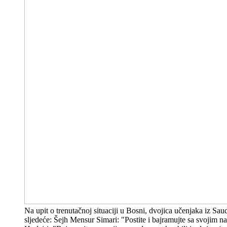
Na upit o trenutačnoj situaciji u Bosni, dvojica učenjaka iz Sau
sljedeće: Šejh Mensur Simari: "Postite i bajramujte sa svojim