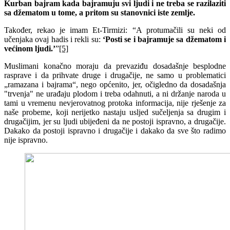
Kurban bajram kada bajramuju svi ljudi i ne treba se razilaziti
sa džematom u tome, a pritom su stanovnici iste zemlje.
Također, rekao je imam Et-Tirmizi: “A protumačili su neki od
učenjaka ovaj hadis i rekli su:
‘Posti se i bajramuje sa džematom i
većinom ljudi.’
”
[5]
Muslimani konačno moraju da prevaziđu dosadašnje besplodne
rasprave i da prihvate druge i drugačije, ne samo u problematici
„ramazana i bajrama“, nego općenito, jer, očigledno da dosadašnja
"trvenja" ne urađaju plodom i treba odahnuti, a ni držanje naroda u
tami u vremenu nevjerovatnog protoka informacija, nije rješenje za
naše probeme, koji nerijetko nastaju usljed sučeljenja sa drugim i
drugačijim, jer su ljudi ubijeđeni da ne postoji ispravno, a drugačije.
Dakako da postoji ispravno i drugačije i dakako da sve što radimo
nije ispravno.