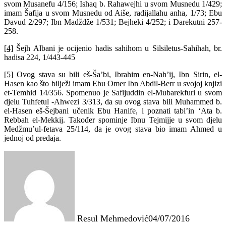
svom Musanefu 4/156; Ishaq b. Rahawejhi u svom Musnedu 1/429;
imam Šafija u svom Musnedu od Aiše, radijallahu anha, 1/73; Ebu
Davud 2/297; Ibn Madždže 1/531; Bejheki 4/252; i Darekutni 257-
258.
[4]
Šejh Albani je ocijenio hadis sahihom u Silsiletus-Sahihah, br.
hadisa 224, 1/443-445
[5]
Ovog stava su bili eš-Ša’bi, Ibrahim en-Nah’ij, Ibn Sirin, el-
Hasen kao što bilježi imam Ebu Omer Ibn Abdil-Berr u svojoj knjizi
et-Temhid 14/356. Spomenuo je Safijuddin el-Mubarekfuri u svom
djelu Tuhfetul -Ahwezi 3/313, da su ovog stava bili Muhammed b.
el-Hasen eš-Šejbani učenik Ebu Hanife, i poznati tabi’in ‘Ata b.
Rebbah el-Mekkij. Također spominje Ibnu Tejmijje u svom djelu
Medžmu’ul-fetava 25/114, da je ovog stava bio imam Ahmed u
jednoj od predaja.
Resul Mehmedović
04/07/2016