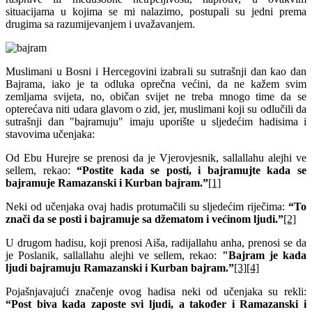
situacijama u kojima se mi nalazimo, postupali su jedni prema
drugima sa razumijevanjem i uvažavanjem.
Muslimani u Bosni i Hercegovini izabrali su sutrašnji dan kao dan
Bajrama, iako je ta odluka oprečna većini, da ne kažem svim
zemljama svijeta, no, običan svijet ne treba mnogo time da se
opterećava niti udara glavom o zid, jer, muslimani koji su odlučili da
sutrašnji dan "bajramuju" imaju uporište u sljedećim hadisima i
stavovima učenjaka:
Od Ebu Hurejre se prenosi da je Vjerovjesnik, sallallahu alejhi ve
sellem, rekao:
“Postite kada se posti, i bajramujte kada se
bajramuje Ramazanski i Kurban bajram.”
[1]
Neki od učenjaka ovaj hadis protumačili su sljedećim riječima:
“To
znači da se posti i bajramuje sa džematom i većinom ljudi.”
[2]
U drugom hadisu, koji prenosi Aiša, radijallahu anha, prenosi se da
je Poslanik, sallallahu alejhi ve sellem, rekao:
"Bajram je kada
ljudi bajramuju Ramazanski i Kurban bajram.”
[3]
[4]
Pojašnjavajući značenje ovog hadisa neki od učenjaka su rekli:
“Post biva kada zaposte svi ljudi, a također i Ramazanski i