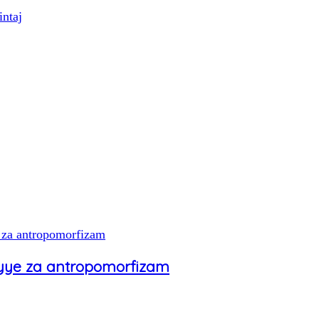
intaj
miyye za antropomorfizam