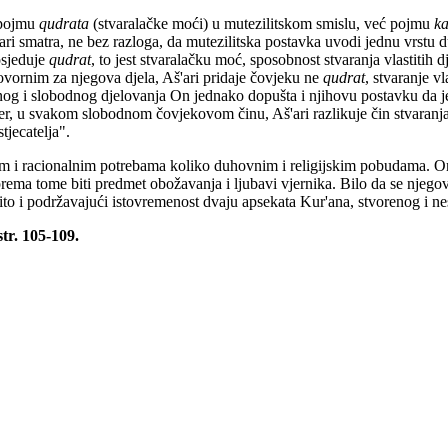
a pojmu
qudrata
(stvaralačke moći) u mutezilitskom smislu, već pojmu
k
'ari smatra, ne bez razloga, da mutezilitska postavka uvodi jednu vrstu
osjeduje
qudrat
, to jest stvaralačku moć, sposobnost stvaranja vlastitih 
vornim za njegova djela, Aš'ari pridaje čovjeku ne
qudrat
, stvaranje vl
lnog i slobodnog djelovanja On jednako dopušta i njihovu postavku da je
 u svakom slobodnom čovjekovom činu, Aš'ari razlikuje čin stvaranja, ko
tjecatelja".
nim i racionalnim potrebama koliko duhovnim i religijskim pobudama. O
e prema tome biti predmet obožavanja i ljubavi vjernika. Bilo da se njego
tito i podržavajući istovremenost dvaju apsekata Kur'ana, stvorenog i ne
 str. 105-109.