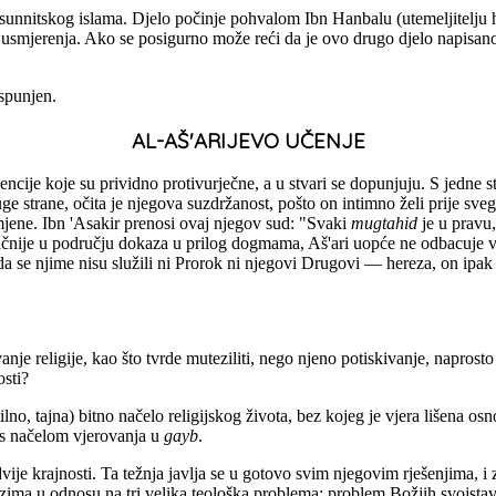
e sunnitskog islama. Djelo počinje pohvalom Ibn Hanbalu (utemeljitelju 
g usmjerenja. Ako se posigurno može reći da je ovo drugo djelo napisano
spunjen.
AL-AŠ'ARIJEVO UČENJE
cije koje su prividno protivurječne, a u stvari se dopunjuju. S jedne str
 druge strane, očita je njegova suzdržanost, pošto on intimno želi prije s
mjene. Ibn 'Asakir prenosi ovaj njegov sud: "Svaki
mugtahid
je u pravu,
čnije u području dokaza u prilog dogmama, Aš'ari uopće ne odbacuje valja
 se njime nisu služili ni Prorok ni njegovi Drugovi — hereza, on ipak n
nje religije, kao što tvrde muteziliti, nego njeno potiskivanje, napros
osti?
ilno, tajna) bitno načelo religijskog života, bez kojeg je vjera lišena o
 s načelom vjerovanja u
gayb
.
vije krajnosti. Ta težnja javlja se u gotovo svim njegovim rješenjima, i 
uzima u odnosu na tri velika teološka problema: problem Božjih svojsta