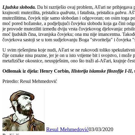
Ljudska sloboda.
Da bi razriješio ovaj problem, Aš'ari ne pribjegav
krajnosti: mutezilita, pristalica
qudrata
, i fatalista, pristalica
gabra
. Aš
mutezilitima, čovjek nije samo slobodan i odgovoran; on osim toga p
moć pored božanske, a podjeljujući čovjeku slobodu koja ga čini odgo
je provode muteziliti između dviju vrsta čovjekovog djelovanja: prisi
moć ljudskih čina, izvanjska čovjeku; ona mu nije imancentna. Također,
čovjekova sastoji se u tom sudjelovanju Boga "stvoritelja" i čovjeka "s
U svim rješenjima koje nudi, Aš'ari se ne rukovodi toliko spekulativ
čije oznake nisu prazne, jer je on u isto vrijeme bit i svojstvo, i mož
metafizičke okosnice, neuspješnim, ono što traži al-Aš'ari, krajnje čes
Odlomak iz djela: Henry Corbin,
Historija islamske filozofije I-II
,
Priredio: Resul Mehmedović
Resul Mehmedović
03/03/2020