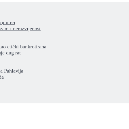
oj utrci
izam i nerazvijenost
kao etički bankrotirana
je dug rat
a Pahlavija
da