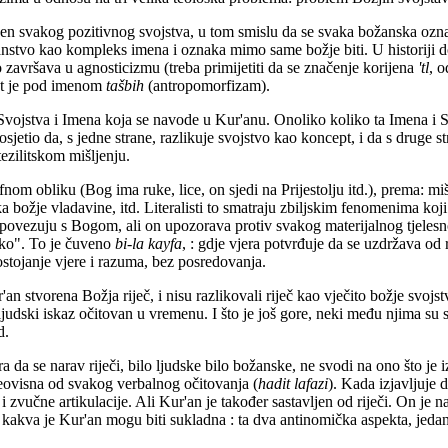
šen svakog pozitivnog svojstva, u tom smislu da se svaka božanska oznak
anstvo kao kompleks imena i oznaka mimo same božje biti. U historiji 
o završava u agnosticizmu (treba primijetiti da se značenje korijena
'tl
, 
nat je pod imenom
tašbih
(antropomorfizam).
Svojstva i Imena koja se navode u Kur'anu. Onoliko koliko ta Imena i Svoj
osjetio da, s jedne strane, razlikuje svojstvo kao koncept, i da s druge s
tezilitskom mišljenju.
om obliku (Bog ima ruke, lice, on sjedi na Prijestolju itd.), prema: mi
ka božje vladavine, itd. Literalisti to smatraju zbiljskim fenomenima koji 
to se povezuju s Bogom, ali on upozorava protiv svakog materijalnog tjel
kako". To je čuveno
bi-la kayfa
, : gdje vjera potvrđuje da se uzdržava od
ostojanje vjere i razuma, bez posredovanja.
an stvorena Božja riječ, i nisu razlikovali riječ kao vječito božje svojst
ljudski iskaz očitovan u vremenu. I što je još gore, neki među njima su sm
d.
 da se narav riječi, bilo ljudske bilo božanske, ne svodi na ono što je iz
 neovisna od svakog verbalnog očitovanja (
hadit
lafazi
). Kada izjavljuje 
i zvučne artikulacije. Ali Kur'an je također sastavljen od riječi. On je 
ci kakva je Kur'an mogu biti sukladna : ta dva antinomička aspekta, jedan