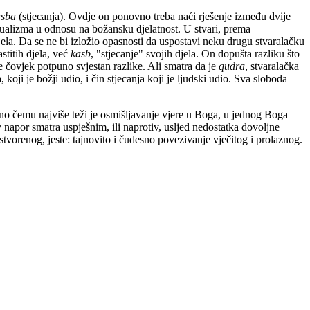
asba
(stjecanja). Ovdje on ponovno treba naći rješenje između dvije
 dualizma u odnosu na božansku djelatnost. U stvari, prema
djela. Da se ne bi izložio opasnosti da uspostavi neku drugu stvaralačku
astitih djela, već
kasb
, "stjecanje" svojih djela. On dopušta razliku što
 čovjek potpuno svjestan razlike. Ali smatra da je
qudra
, stvaralačka
ji je božji udio, i čin stjecanja koji je ljudski udio. Sva sloboda
no čemu najviše teži je osmišljavanje vjere u Boga, u jednog Boga
v napor smatra uspješnim, ili naprotiv, usljed nedostatka dovoljne
stvorenog, jeste: tajnovito i čudesno povezivanje vječitog i prolaznog.