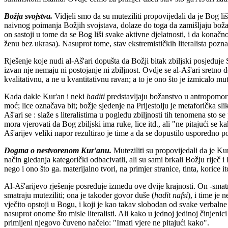
Božja svojstva.
Vidjeli smo da su muteziliti propovijedali da je Bog li
naivnog poimanja Božjih svojstava, dolaze do toga da zamišljaju bož
on sastoji u tome da se Bog liši svake aktivne djelatnosti, i da konačn
ženu bez ukrasa). Nasuprot tome, stav ekstremističkih literalista poz
Rješenje koje nudi al-Aš'ari dopušta da Božji bitak zbiljski posjeduje 
izvan nje nemaju ni postojanje ni zbiljnost. Ovdje se al-Aš'ari sretno d
kvalitativnu, a ne u kvantitativnu ravan; a to je ono što je izmicalo mu
Kada dakle Kur'an i neki
haditi
predstavljaju božanstvo u antropomorfn
moć; lice označava bit; božje sjedenje na Prijestolju je metaforička sli
Aš'ari se : slaže s literalistima u pogledu zbiljnosti tih tenomena s
mora vjerovati da Bog zbiljski ima ruke, lice itd., ali "ne pitajući se 
Aš'arijev veliki napor rezultirao je time a da se dopustilo usporedno p
Dogma o nestvorenom Kur'anu.
Muteziliti su propovijedali da je Kur'
način gledanja kategorički odbacivatli, ali su sami brkali Božju riječ i 
nego i ono što ga. materijalno tvori, na primjer stranice, tinta, korice it
Al-Aš'arijevo rješenje posreduje između ove dvije krajnosti. On -smatra
smatraju muteziliti; ona je također govor duše (
hadit
nafsi
), i time je
vječito opstoji u Bogu, i koji je kao takav slobodan od svake verbalne 
nasuprot onome što misle literalisti. Ali kako u jednoj jedinoj činjeni
primijeni njegovo čuveno načelo: "Imati vjere ne pitajući kako".