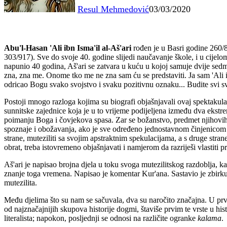
Resul Mehmedović
03/03/2020
Abu'l-Hasan 'Ali ibn Isma'il al-Aš'ari
rođen je u Basri godine 260/87
303/917). Sve do svoje 40. godine slijedi naučavanje škole, i u cijelo
napunio 40 godina, Aš'ari se zatvara u kuću u kojoj samuje dvije sedmic
zna, zna me. Onome tko me ne zna sam ću se predstaviti. Ja sam 'Ali 
odricao Bogu svako svojstvo i svaku pozitivnu oznaku... Budite svi sv
Postoji mnogo razloga kojima su biografi objašnjavali ovaj spektakular
sunnitske zajednice koja je u to vrijeme podijeljena između dva eks
poimanju Boga i čovjekova spasa. Zar se božanstvo, predmet njihovih 
spoznaje i obožavanja, ako je sve određeno jednostavnom činjenicom 
strane, muteziliti sa svojim apstraktnim spekulacijama, a s druge strane 
obrat, treba istovremeno objašnjavati i namjerom da razriješi vlastiti
Aš'ari je napisao brojna djela u toku svoga mutezilitskog razdoblja, 
znanje toga vremena. Napisao je komentar Kur'ana. Sastavio je zbirku
mutezilita.
Među djelima što su nam se sačuvala, dva su naročito značajna. U pr
od najznačajnijih skupova historije dogmi, štaviše prvim te vrste u hist
literalista; napokon, posljednji se odnosi na različite ogranke
kalama
.