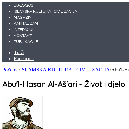
DIALOGOS
ISLAMSKA KULTURA I CIVILIZACIJA
MAGAZIN
KAPITALIZAM
INTERVJUI
KONTAKT
PUBLIKACIJE
Traži
Facebook
Početna
/
ISLAMSKA KULTURA I CIVILIZACIJA
/
Abu'l-Ha
Abu'l-Hasan Al-Aš'ari - Život i djelo