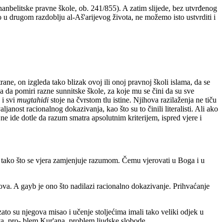
hanbelitske pravne škole, ob. 241/855). A zatim slijede, bez utvrđenog
 u drugom razdoblju al-Aš'arijevog života, ne možemo isto ustvrditi i
ane, on izgleda tako blizak ovoj ili onoj pravnoj školi islama, da se
vega da pomiri razne sunnitske škole, za koje mu se čini da su sve
 i svi
mugtahidi
stoje na čvrstom tlu istine. Njihova razilaženja ne tiču
nost racionalnog dokazivanja, kao što su to činili literalisti. Ali ako
e ide dotle da razum smatra apsolutnim kriterijem, ispred vjere i
to tako što se vjera zamjenjuje razumom. Čemu vjerovati u Boga i u
snova. A gayb je ono što nadilazi racionalno dokazivanje. Prihvaćanje
zato su njegova misao i učenje stoljećima imali tako veliki odjek u
va, pro- blem Kur'ana, problem ljudske slobode.