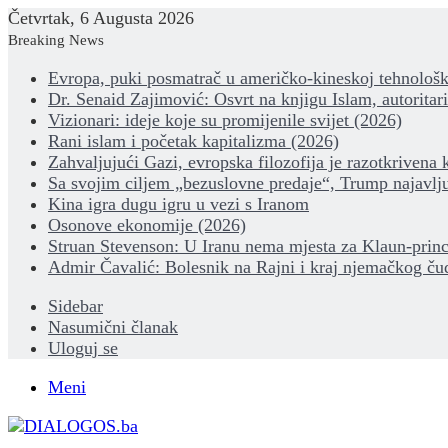
Četvrtak, 6 Augusta 2026
Breaking News
Evropa, puki posmatrač u američko-kineskoj tehnološk
Dr. Senaid Zajimović: Osvrt na knjigu Islam, autoritar
Vizionari: ideje koje su promijenile svijet (2026)
Rani islam i početak kapitalizma (2026)
Zahvaljujući Gazi, evropska filozofija je razotkrivena 
Sa svojim ciljem „bezuslovne predaje“, Trump najavlju
Kina igra dugu igru u vezi s Iranom
Osonove ekonomije (2026)
Struan Stevenson: U Iranu nema mjesta za Klaun-princ
Admir Čavalić: Bolesnik na Rajni i kraj njemačkog ču
Sidebar
Nasumični članak
Uloguj se
Meni