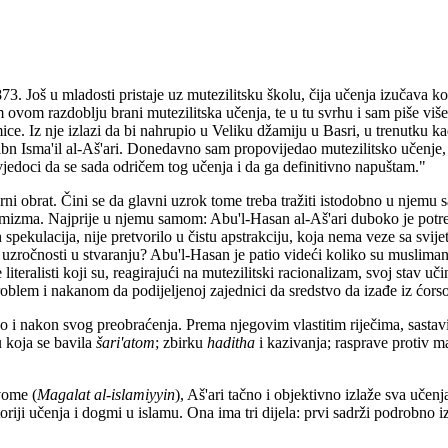
3. Još u mladosti pristaje uz mutezilitsku školu, čija učenja izučava k
m ovom razdoblju brani mutezilitska učenja, te u tu svrhu i sam piše vi
e. Iz nje izlazi da bi nahrupio u Veliku džamiju u Basri, u trenutku kad
ibn Isma'il al-Aš'ari. Donedavno sam propovijedao mutezilitsko učenje, 
jedoci da se sada odričem tog učenja i da ga definitivno napuštam."
ni obrat. Čini se da glavni uzrok tome treba tražiti istodobno u njemu 
tremizma. Najprije u njemu samom: Abu'l-Hasan al-Aš'ari duboko je po
spekulacija, nije pretvorilo u čistu apstrakciju, koja nema veze sa sv
uzročnosti u stvaranju? Abu'l-Hasan je patio videći koliko su muslima
literalisti koji su, reagirajući na mutezilitski racionalizam, svoj stav uč
 problem i nakanom da podijeljenoj zajednici da sredstvo da izađe iz ćors
kao i nakon svog preobraćenja. Prema njegovim vlastitim riječima, sasta
 koja se bavila
šari'atom
; zbirku
haditha
i kazivanja; rasprave protiv mat
vome (
Magalat al-islamiyyin
), Aš'ari tačno i objektivno izlaže sva učen
oriji učenja i dogmi u islamu. Ona ima tri dijela: prvi sadrži podrobno iz