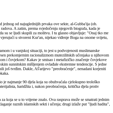
od jednog od najuglednijih prvaka ove sekte, al-Gubba'ija (ob.
še radova. A zatim, prema svjedočenju njegovih biografa, kada je
a su se ljudi skupili za molitvu. I tu glasno objavljuje: "Onaj tko me
vjerujući u stvoreni Kur'an, nijekao viđenje Boga na onome svijetu,
samom i u vanjskoj situaciji, to jest u podvojenosti muslimanske
tresen prekomjernim racionalizmom mutezilitskih učenjaka u njihovom
ijetom i čovjekom? Kakav je smisao i metafizičko značenje čovjekove
nskim sunnitskim mišljenjem ovlađale ekstremne tendencije. S jedne
inili još tvrđim. Dakle, Aš'arijevo "preobraćenje", nenadani korjeniti
okaka.
vio je najmanje 90 djela koja su obuhvaćala cjelokupno teološko
erijalista, haridžita i, nakon preobraćenja, kritička djela protiv
ja za koja se u to vrijeme znalo. Ova rasprava može se smatrati jednim
laganje raznih islamskih sekti i učenja; drugi izlaže put "ljudi hadita",