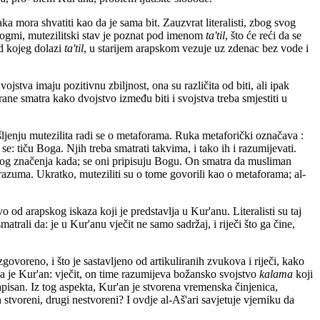
a mora shvatiti kao da je sama bit. Zauzvrat literalisti, zbog svog
dogmi, mutezilitski stav je poznat pod imenom
ta'til
, što će reći da se
od kojeg dolazi
ta'til
, u starijem arapskom vezuje uz zdenac bez vode i
stva imaju pozitivnu zbiljnost, ona su različita od biti, ali ipak
trane smatra kako dvojstvo između biti i svojstva treba smjestiti u
šljenju mutezilita radi se o metaforama. Ruka metaforički označava :
se: tiču Boga. Njih treba smatrati takvima, i tako ih i razumijevati.
esnog značenja kada; se oni pripisuju Bogu. On smatra da musliman
 razuma. Ukratko, muteziliti su o tome govorili kao o metaforama; al-
vo od arapskog iskaza koji je predstavlja u Kur'anu. Literalisti su taj
atrali da: je u Kur'anu vječit ne samo sadržaj, i riječi što ga čine,
govoreno, i što je sastavljeno od artikuliranih zvukova i riječi, kako
da je Kur'an: vječit, on time razumijeva božansko svojstvo
kalama
koji
napisan. Iz tog aspekta, Kur'an je stvorena vremenska činjenica,
 stvoreni, drugi nestvoreni? I ovdje al-Aš'ari savjetuje vjerniku da