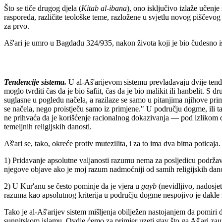
Što se tiče drugog djela (
Kitab al-ibana
), ono isključivo izlaže učenj
rasporeda, različite teološke teme, razložene u svjetlu novog piščevo
za prvo.
Aš'ari je umro u Bagdadu 324/935, nakon života koji je bio čudesno i
Tendencije sistema.
U al-Aš'arijevom sistemu prevladavaju dvije tenden
moglo tvrditi čas da je bio šafiit, čas da je bio malikit ili hanbelit. S
suglasne u pogledu načela, a razilaze se samo u pitanjima njihove pri
se načela, nego proistječu samo iz primjene." U području dogme, ili ta
ne prihvaća da je korišćenje racionalnog dokazivanja — pod izlikom da
temeljnih religijskih danosti.
Aš'ari se, tako, okreće protiv mutezilita, i za to ima dva bitna poticaja.
1) Pridavanje apsolutne valjanosti razumu nema za posljedicu podržava
njegove objave ako je moj razum nadmoćniji od samih religijskih dan
2) U Kur'anu se često pominje da je vjera u
gayb
(nevidljivo, nadosjet
razuma kao apsolutnog kriterija u području dogme nespojivo je dakle
Tako je al-Aš'arijev sistem mišljenja obilježen nastojanjem da pomiri d
sunnitskom islamu. Ovdje ćemo za primjer uzeti stav što ga Aš'ari za