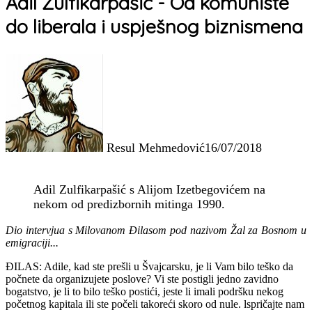
Adil Zulfikarpašić - Od komuniste
do liberala i uspješnog biznismena
Resul Mehmedović
16/07/2018
Adil Zulfikarpašić s Alijom Izetbegovićem na
nekom od predizbornih mitinga 1990.
Dio intervjua s Milovanom Đilasom pod nazivom Žal za Bosnom u
emigraciji...
ĐILAS: Adile, kad ste prešli u Švajcarsku, je li Vam bilo teško da
počnete da organizujete poslove? Vi ste postigli jedno zavidno
bogatstvo, je li to bilo teško postići, jeste li imali podršku nekog
početnog kapitala ili ste počeli takoreći skoro od nule. lspričajte nam