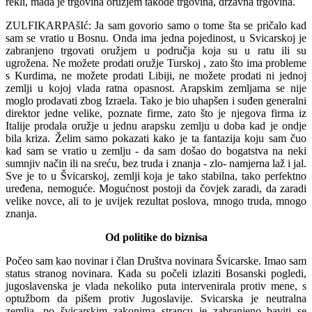
rekli, mada je trgovina oružjem takođe trgovina, državna trgovina.
ZULFIKARPAšIć: Ja sam govorio samo o tome šta se pričalo kad
sam se vratio u Bosnu. Onda ima jedna pojedinost, u Svicarskoj je
zabranjeno trgovati oružjem u područja koja su u ratu ili su
ugrožena. Ne možete prodati oružje Turskoj , zato što ima probleme
s Kurdima, ne možete prodati Libiji, ne možete prodati ni jednoj
zemlji u kojoj vlada ratna opasnost. Arapskim zemljama se nije
moglo prodavati zbog Izraela. Tako je bio uhapšen i suđen generalni
direktor jedne velike, poznate firme, zato što je njegova firma iz
Italije prodala oružje u jednu arapsku zemlju u doba kad je ondje
bila kriza. Želim samo pokazati kako je ta fantazija koju sam čuo
kad sam se vratio u zemlju - da sam došao do bogatstva na neki
sumnjiv način ili na sreću, bez truda i znanja - zlo- namjerna laž i jal.
Sve je to u Švicarskoj, zemlji koja je tako stabilna, tako perfektno
uređena, nemoguće. Mogućnost postoji da čovjek zaradi, da zaradi
velike novce, ali to je uvijek rezultat poslova, mnogo truda, mnogo
znanja.
Od politike do biznisa
Počeo sam kao novinar i član Društva novinara Švicarske. Imao sam
status stranog novinara. Kada su počeli izlaziti Bosanski pogledi,
jugoslavenska je vlada nekoliko puta intervenirala protiv mene, s
optužbom da pišem protiv Jugoslavije. Svicarska je neutralna
zemlja, po švicarskim zakonima strancu je zabranjeno baviti se