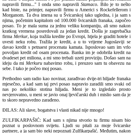
napravili firmu..." I onda smo napravili
Stamaco
. Bilo je to nešto
kad biste, na primjer, napravili firmu u Americi s Rockefellerom i
Morganom. Ta dva imena su u Švicarskoj tako ugledna, i ja sam s
njima, početnim kapitalom od 100.000 švicarskih franaka, započeo
posao. To je mala suma za jednu veliku kompaniju, ali smo nakon
kratkog vremena posredovali za jedan kredit. Došla je zagrebačka
firma
Merkur
, koja tražila kredite po Evropi, htjela je graditi hotele i
uvesti neku robu. Tražila je kredit, a u to vrijeme Jugoslaviji se
davao kredit s petnaest procenata kamata. Isposlovao sam im vrlo
povoljan kredit od osam procenata. Banka im je odobrila kredit na
dvadeset pet miliona, a mi smo trebali uzeti proviziju. Došao sam na
ideju da mi
Merkuru
nabavimo robu, i preuzeo sam tu obavezu na
sebe. I tako je počeo moj posao.
Prethodno sam radio kao novinar, zarađivao dvije-tri hiljade franaka
mjesečno, a kad sam taj prvi posao napravio zaradili smo svaki od
nas po nekoliko stotina hiljada. Meni je to izgledalo prosto
nevjerovatno, u meni se javio onaj ljevičarski duh i mislio sam da je
to skoro nepravedno zarađeno.
ĐILAS: Ali slave, bogatstva i vlasti nikad nije mnogo!
ZULFIKARPAŠIĆ: Kad sam s njima stvorio tu firmu nisam bio
poznat u poslovnom svijetu. Ljudi su pitali za moje švicarske
partnere, a ja sam bio neki nepoznati Zulfikarpašić. Međutim, nakon