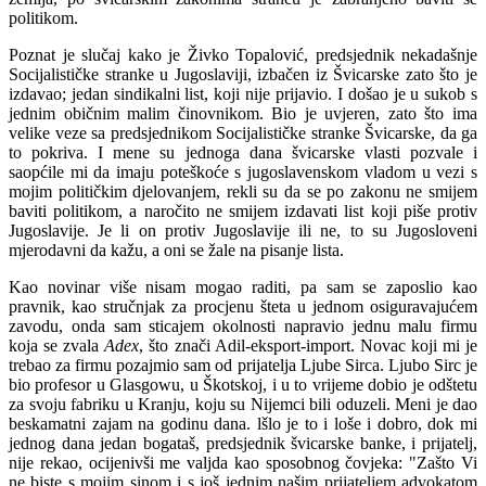
politikom.
Poznat je slučaj kako je Živko Topalović, predsjednik nekadašnje
Socijalističke stranke u Jugoslaviji, izbačen iz Švicarske zato što je
izdavao; jedan sindikalni list, koji nije prijavio. I došao je u sukob s
jednim običnim malim činovnikom. Bio je uvjeren, zato što ima
velike veze sa predsjednikom Socijalističke stranke Švicarske, da ga
to pokriva. I mene su jednoga dana švicarske vlasti pozvale i
saopćile mi da imaju poteškoće s jugoslavenskom vladom u vezi s
mojim političkim djelovanjem, rekli su da se po zakonu ne smijem
baviti politikom, a naročito ne smijem izdavati list koji piše protiv
Jugoslavije. Je li on protiv Jugoslavije ili ne, to su Jugosloveni
mjerodavni da kažu, a oni se žale na pisanje lista.
Kao novinar više nisam mogao raditi, pa sam se zaposlio kao
pravnik, kao stručnjak za procjenu šteta u jednom osiguravajućem
zavodu, onda sam sticajem okolnosti napravio jednu malu firmu
koja se zvala
Adex
, što znači Adil-eksport-import. Novac koji mi je
trebao za firmu pozajmio sam od prijatelja Ljube Sirca. Ljubo Sirc je
bio profesor u Glasgowu, u Škotskoj, i u to vrijeme dobio je odštetu
za svoju fabriku u Kranju, koju su Nijemci bili oduzeli. Meni je dao
beskamatni zajam na godinu dana. lšlo je to i loše i dobro, dok mi
jednog dana jedan bogataš, predsjednik švicarske banke, i prijatelj,
nije rekao, ocijenivši me valjda kao sposobnog čovjeka: "Zašto Vi
ne biste s mojim sinom i s još jednim našim prijateljem advokatom