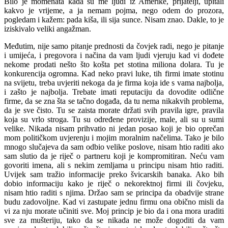
Bilo je momenata kada su me ljudi iz Amerike, prijatelji, upitali
kakvo je vrijeme, a ja nemam pojma, nego odem do prozora,
pogledam i kažem: pada kiša, ili sija sunce. Nisam znao. Dakle, to je
iziskivalo veliki angažman.
Međutim, nije samo pitanje prednosti da čovjek radi, nego je pitanje
i umijeća, i pregovora i načina da vam ljudi vjeruju kad vi dođete
nekome prodati nešto što košta pet stotina miliona dolara. Tu je
konkurencija ogromna. Kad neko pravi luke, tih firmi imate stotinu
na svijetu, treba uvjeriti nekoga da je firma koja ide s vama najbolja,
i zašto je najbolja. Trebate imati reputaciju da dovodite odlične
firme, da se zna šta se tačno događa, da tu nema nikakvih problema,
da je sve čisto. Tu se zaista morate držati svih pravila igre, pravila
koja su vrlo stroga. Tu su određene provizije, male, ali su u sumi
velike. Nikada nisam prihvatio ni jedan posao koji je bio oprečan
mom političkom uvjerenju i mojim moralnim načelima. Tako je bilo
mnogo slučajeva da sam odbio velike poslove, nisam htio raditi ako
sam slutio da je riječ o partneru koji je kompromitiran. Neću vam
govoriti imena, ali s nekim zemljama u principu nisam htio raditi.
Uvijek sam tražio informacije preko švicarskih banaka. Ako bih
dobio informaciju kako je riječ o nekorektnoj firmi ili čovjeku,
nisam htio raditi s njima. Držao sam se principa da obadvije strane
budu zadovoljne. Kad vi zastupate jednu firmu ona obično misli da
vi za nju morate učiniti sve. Moj princip je bio da i ona mora uraditi
sve za mušteriju, tako da se nikada ne može dogoditi da vam