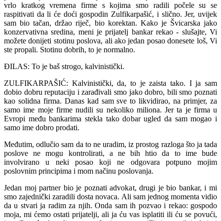
vrlo kratkog vremena firme s kojima smo radili počele su se
raspitivati da li će doći gospodin Zulfikarpašić, i slično. Jer, uvijek
sam bio tačan, držao riječ, bio korektan. Kako je Švicarska jako
konzervativna sredina, meni je prijatelj bankar rekao - slušajte, Vi
možete donijeti stotinu poslova, ali ako jedan posao donesete loš, Vi
ste propali. Stotinu dobrih, to je normalno.
ĐILAS: To je baš strogo, kalvinistički.
ZULFIKARPAŠIĆ: Kalvinistički, da, to je zaista tako. I ja sam
dobio dobru reputaciju i zarađivali smo jako dobro, bili smo poznati
kao solidna firma. Danas kad sam sve to likvidirao, na primjer, za
samo ime moje firme nudili su nekoliko miliona. Jer ta je firma u
Evropi među bankarima stekla tako dobar ugled da sam mogao i
samo ime dobro prodati.
Međutim, odlučio sam da to ne uradim, iz prostog razloga što ja tada
poslove ne mogu kontrolirati, a ne bih htio da to ime bude
involvirano u neki posao koji ne odgovara potpuno mojim
poslovnim principima i mom načinu poslovanja.
Jedan moj partner bio je poznati advokat, drugi je bio bankar, i mi
smo zajednički zaradili dosta novaca. Ali sam jednog momenta vidio
da u stvari ja radim za njih. Onda sam ih pozvao i rekao: gospodo
moja, mi ćemo ostati prijatelji, ali ja ću vas isplatiti ili ću se povući,