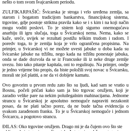
nešto o tom svom švajcarskom periodu.
ZULFIKARPAŠIĆ: Švicarska je stroga i vrlo uređena zemlja, sa
starom i bogatom tradicijom bankarstva, financijskog sistema,
trgovine, gdje postoje striktna pravila kako se i s kim i na koji način
mogu voditi poslovi. To je sistem koji sigurno onemogućava
anarhiju ili igru slučaja, toga u Švicarskoj nema. Nema, kako se
kaže, sreće, uvijek se rezultati postižu teškim trudom i radom. I
poredv toga, to je zemlja koja je vrlo ograničena propisima. Na
primjer, u Svicarskoj vi ne možete uvesti jabuke u doba kada su
švicarske jabuke na tržištu, nego kada na tržištu ponestaje jabuka,
onda se dade dozvola da se iz Francuske ili iz neke druge zemlje
uvezu. Isto tako pitanje kapitala, oni to reguliraju. Na primjer, ondje
je jedno vrijeme bio propis, da biste položili svoj novac u Švicarsku,
morali ste još platiti, a ne da vi dobijete kamatu.
Ovo govorim u prvom redu zato što su ljudi, kad sam se vratio u
Bosnu, počeli pričati kako sam ja bio trgovac oružjem, koji je
zaradio velike pare na nekim poluilegalnim mahinacijama. Jednome
strancu u Švicarskoj je apsolutno nemoguće napraviti nezakonit
posao, da ne plati tačno porez, da ne bude tačna evidencija o
svakom zarađenom franku. To je u Švicarskoj nemoguće i jednom
Švicarcu, a pogotovo strancu.
ĐILAS: Oko trgovine oružjem. Drago mi je da čujem ovo što ste