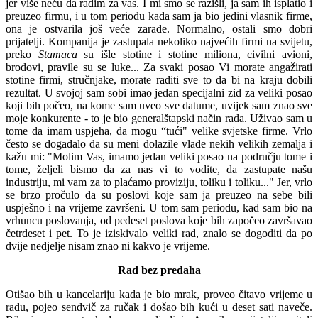
jer više neću da radim za vas. I mi smo se razišli, ja sam ih isplatio i
preuzeo firmu, i u tom periodu kada sam ja bio jedini vlasnik firme,
ona je ostvarila još veće zarade. Normalno, ostali smo dobri
prijatelji. Kompanija je zastupala nekoliko najvećih firmi na svijetu,
preko
Stamaca
su išle stotine i stotine miliona, civilni avioni,
brodovi, pravile su se luke... Za svaki posao Vi morate angažirati
stotine firmi, stručnjake, morate raditi sve to da bi na kraju dobili
rezultat. U svojoj sam sobi imao jedan specijalni zid za veliki posao
koji bih počeo, na kome sam uveo sve datume, uvijek sam znao sve
moje konkurente - to je bio generalštapski način rada. Uživao sam u
tome da imam uspjeha, da mogu “tući" velike svjetske firme. Vrlo
često se događalo da su meni dolazile vlade nekih velikih zemalja i
kažu mi: "Molim Vas, imamo jedan veliki posao na području tome i
tome, željeli bismo da za nas vi to vodite, da zastupate našu
industriju, mi vam za to plaćamo proviziju, toliku i toliku..." Jer, vrlo
se brzo pročulo da su poslovi koje sam ja preuzeo na sebe bili
uspješno i na vrijeme završeni. U tom sam periodu, kad sam bio na
vrhuncu poslovanja, od pedeset poslova koje bih započeo završavao
četrdeset i pet. To je iziskivalo veliki rad, znalo se dogoditi da po
dvije nedjelje nisam znao ni kakvo je vrijeme.
Rad bez predaha
Otišao bih u kancelariju kada je bio mrak, proveo čitavo vrijeme u
radu, pojeo sendvič za ručak i došao bih kući u deset sati naveče.