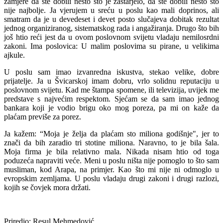
zamjere da ste dobili nešto što je zastarjelo, da ste dobili nešto što
nije najbolje. Ja vjerujem u sreću u poslu kao mali doprinos, ali
smatram da je u devedeset i devet posto slučajeva dobitak rezultat
jednog organiziranog, sistematskog rada i angažiranja. Drugo što bih
još htio reći jest da u ovom poslovnom svijetu vladaju nemilosrdni
zakoni. Ima poslovica: U malim poslovima su pirane, u velikima
ajkule.
U poslu sam imao izvanredna iskustva, stekao velike, dobre
prijatelje. Ja u Švicarskoj imam dobru, vrlo solidnu reputaciju u
poslovnom svijetu. Kad me štampa spomene, ili televizija, uvijek me
predstave s najvećim respektom. Sjećam se da sam imao jednog
bankara koji je vodio brigu oko mog poreza, pa mi on kaže da
plaćam previše za porez.
Ja kažem: “Moja je želja da plaćam sto miliona godišnje", jer to
znači da bih zaradio tri stotine miliona. Naravno, to je bila šala.
Moja firma je bila relativno mala. Nikada nisam htio od toga
poduzeća napraviti veće. Meni u poslu ništa nije pomoglo to što sam
musliman, kod Arapa, na primjer. Kao što mi nije ni odmoglo u
evropskim zemljama. U poslu vladaju drugi zakoni i drugi razlozi,
kojih se čovjek mora držati.
Priredio: Resul Mehmedović