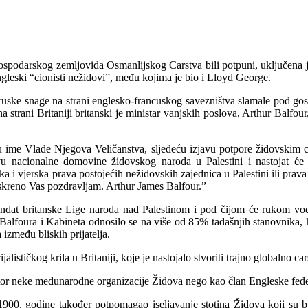
 gospodarskog zemljovida Osmanlijskog Carstva bili potpuni, uključena j
gleski “cionisti nežidovi”, među kojima je bio i Lloyd George.
ruske snage na strani englesko-francuskog savezništva slamale pod gos
 strani Britaniji britanski je ministar vanjskih poslova, Arthur Balfo
 u ime Vlade Njegova Veličanstva, sljedeću izjavu potpore židovskim c
 nacionalne domovine židovskog naroda u Palestini i nastojat će p
 i vjerska prava postojećih nežidovskih zajednica u Palestini ili prava i
skreno Vas pozdravljam. Arthur James Balfour.”
ndat britanske Lige naroda nad Palestinom i pod čijom će rukom vodi
Balfoura i Kabineta odnosilo se na više od 85% tadašnjih stanovnika, koj
između bliskih prijatelja.
jalističkog krila u Britaniji, koje je nastojalo stvoriti trajno globalno
tor neke međunarodne organizacije Židova nego kao član Engleske feder
1900. godine također potpomagao iseljavanje stotina Židova koji su b