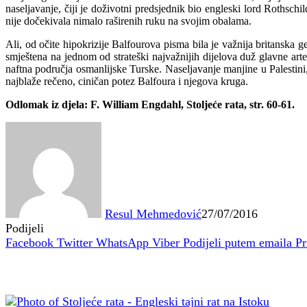
naseljavanje, čiji je doživotni predsjednik bio engleski lord Rothsch
nije dočekivala nimalo raširenih ruku na svojim obalama.
Ali, od očite hipokrizije Balfourova pisma bila je važnija britanska
smještena na jednom od strateški najvažnijih dijelova duž glavne art
naftna područja osmanlijske Turske. Naseljavanje manjine u Palestin
najblaže rečeno, ciničan potez Balfoura i njegova kruga.
Odlomak iz djela: F. William Engdahl, Stoljeće rata, str. 60-61.
Resul Mehmedović
27/07/2016
Podijeli
Facebook
Twitter
WhatsApp
Viber
Podijeli putem emaila
Pr
Povezani članci