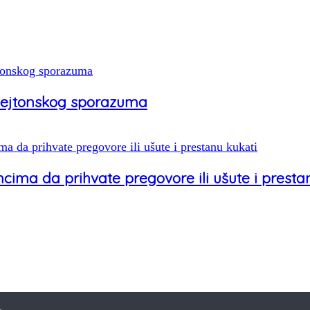
 Dejtonskog sporazuma
cima da prihvate pregovore ili ušute i presta