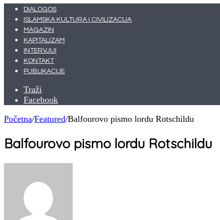
DIALOGOS
ISLAMSKA KULTURA I CIVILIZACIJA
MAGAZIN
KAPITALIZAM
INTERVJUI
KONTAKT
PUBLIKACIJE
Traži
Facebook
Početna
/
Featured
/
Balfourovo pismo lordu Rotschildu
Balfourovo pismo lordu Rotschildu