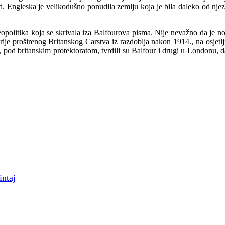
ild. Engleska je velikodušno ponudila zemlju koja je bila daleko od nj
 geopolitika koja se skrivala iza Balfourova pisma. Nije nevažno da je 
erije proširenog Britanskog Carstva iz razdoblja nakon 1914., na osje
i, pod britanskim protektoratom, tvrdili su Balfour i drugi u Londonu,
intaj