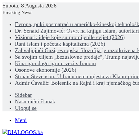
Subota, 8 Augusta 2026
Breaking News
Evropa, puki posmatrač u američko-kineskoj tehnološk
Dr. Senaid Zajimović: Osvrt na knjigu Islam, autoritar
Vizionari: ideje koje su promijenile svijet (2026)
Rani islam i početak kapitalizma (2026)
Zahvaljujući Gazi, evropska filozofija je razotkrivena 
Sa svojim ciljem „bezuslovne predaje“, Trump najavlju
Kina igra dugu igru u vezi s Iranom
Osonove ekonomije (2026)
Struan Stevenson: U Iranu nema mjesta za Klaun-princ
Admir Čavalić: Bolesnik na Rajni i kraj njemačkog ču
Sidebar
Nasumični članak
Uloguj se
Meni