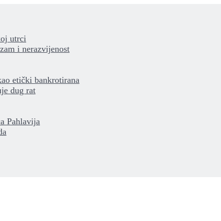
oj utrci
izam i nerazvijenost
kao etički bankrotirana
je dug rat
a Pahlavija
da