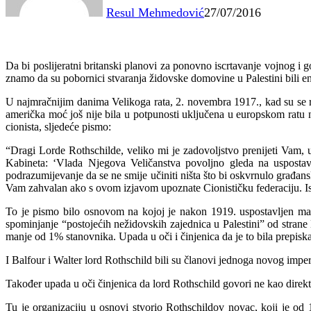
Resul Mehmedović
27/07/2016
Da bi poslijeratni britanski planovi za ponovno iscrtavanje vojnog i
znamo da su pobornici stvaranja židovske domovine u Palestini bili en
U najmračnijim danima Velikoga rata, 2. novembra 1917., kad su se 
američka moć još nije bila u potpunosti uključena u europskom ratu na
cionista, sljedeće pismo:
“Dragi Lorde Rothschilde, veliko mi je zadovoljstvo prenijeti Vam,
Kabineta: ‘Vlada Njegova Veličanstva povoljno gleda na uspostavu
podrazumijevanje da se ne smije učiniti ništa što bi oskvrnulo građanska
Vam zahvalan ako s ovom izjavom upoznate Cionističku federaciju. I
To je pismo bilo osnovom na kojoj je nakon 1919. uspostavljen ma
spominjanje “postojećih nežidovskih zajednica u Palestini” od strane 
manje od 1% stanovnika. Upada u oči i činjenica da je to bila prepiska 
I Balfour i Walter lord Rothschild bili su članovi jednoga novog imperi
Također upada u oči činjenica da lord Rothschild govori ne kao direk
Tu je organizaciju u osnovi stvorio Rothschildov novac, koji je od 