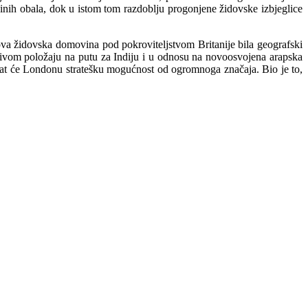
ezinih obala, dok u istom tom razdoblju progonjene židovske izbjeglice
nova židovska domovina pod pokroviteljstvom Britanije bila geografski
tljivom položaju na putu za Indiju i u odnosu na novoosvojena arapska
 dat će Londonu stratešku mogućnost od ogromnoga značaja. Bio je to,