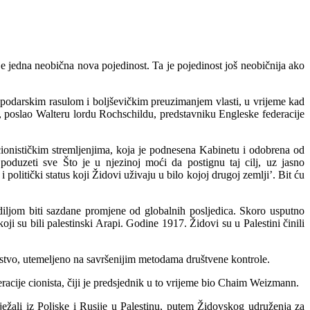
e jedna neobična nova pojedinost. Ta je pojedinost još neobičnija ako
podarskim rasulom i boljševičkim preuzimanjem vlasti, u vrijeme kad
ur, poslao Walteru lordu Rochschildu, predstavniku Engleske federacije
ionističkim stremljenjima, koja je podnesena Kabinetu i odobrena od
oduzeti sve Što je u njezinoj moći da postignu taj cilj, uz jasno
 politički status koji Židovi uživaju u bilo kojoj drugoj zemlji’. Bit ću
ljom biti sazdane promjene od globalnih posljedica. Skoro usputno
i su bili palestinski Arapi. Godine 1917. Židovi su u Palestini činili
 carstvo, utemeljeno na savršenijim metodama društvene kontrole.
acije cionista, čiji je predsjednik u to vrijeme bio Chaim Weizmann.
ježali iz Poljske i Rusije u Palestinu, putem Židovskog udruženja za