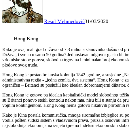
Resul Mehmedović
31/03/2020
Hong Kong
Kako je ovaj mali grad-država od 7.3 miliona stanovnika došao od pri
Država, i sve to u samo 50 godina? Jednostavan odgovor glasio bi: im
vrlo niske stope poreza, slobodna trgovina i minimalan broj ekonomski
plodove svog truda.
Hong Kong je postao britanska kolonija 1842. godine, a susjedne „Nov
administrativna regija - „jedna zemlja, dva sistema“. Hong Kong je zad
ograničen – Britanci su poslužili kao idealan dobronamjerni diktator,
Hong Kong je gotovo pa idealan kapitalistički model slobodnog tržišt
su Britanci ponovo stekli kontrolu nakon rata, nisu bili u stanju da
vojnim kontingentom. Hong Kong nema gotovo nikakvih prirodnih resu
Kako je Kina postala komunistička, mnoge siromašne izbjeglice su pobje
vodila pošten sudski sistem s vladavinom prava, pružala osnovnu inf
najslobodnija ekonomija na svijetu (prema Indeksu ekonomskih sloboda