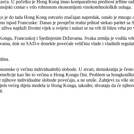
uzeća. U početku je Hong Kong imao komparativnu prednost jeftine radne
 finansijski centar s vrlo robusnom ekonomijom visokotehnoloških usluga.
ko je do tada Hong Kong ostvario značajan napredak, ostalo je mnogo on
no ispod Francuske. Danas je prosječni realni prihod stekao paritet sa S
a najduži životni vijek u svijetu i nalazi se na vrh ili blizu vrha po v
 Kongu, Francuskoj i Sjedinjenim Državama. Svaka zemlja je vodila vrlo
ma, dok su SAD-e donekle povećale veličinu vlade i vladinih regulat
dina.
omske (i većinu individualnih) slobode. U stvari, demokratija je često
za beneficije kao što to većina u Hong Kongu čini. Problem sa hongkon
 njihove individualne slobode povećaju, a ne uruše. Zahtjevi za više s
em većeg dijela modela iz Hong Konga, također, shvataju da će njihov v
i.