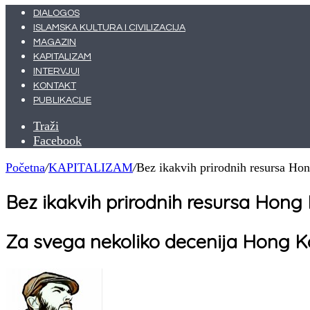
DIALOGOS
ISLAMSKA KULTURA I CIVILIZACIJA
MAGAZIN
KAPITALIZAM
INTERVJUI
KONTAKT
PUBLIKACIJE
Traži
Facebook
Početna
/
KAPITALIZAM
/
Bez ikakvih prirodnih resursa H
Bez ikakvih prirodnih resursa Hon
Za svega nekoliko decenija Hong Kon