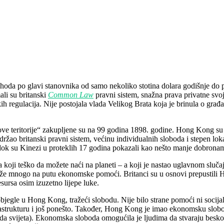
hoda po glavi stanovnika od samo nekoliko stotina dolara godišnje do p
ali su britanski
Common Law
pravni sistem, snažna prava privatne svo
h regulacija. Nije postojala vlada Velikog Brata koja je brinula o građ
e teritorije“ zakupljene su na 99 godina 1898. godine. Hong Kong su 19
ržao britanski pravni sistem, većinu individualnih sloboda i stepen lo
 dok su Kinezi u proteklih 17 godina pokazali kao nešto manje dobronam
a koji teško da možete naći na planeti – a koji je nastao uglavnom slu
 pruže mnogo na putu ekonomske pomoći. Britanci su u osnovi prepusti
rsa osim izuzetno lijepe luke.
gle u Hong Kong, tražeći slobodu. Nije bilo strane pomoći ni socijaln
rastrukturu i još ponešto. Također, Hong Kong je imao ekonomsku slob
 svijeta). Ekonomska sloboda omogućila je ljudima da stvaraju beskona