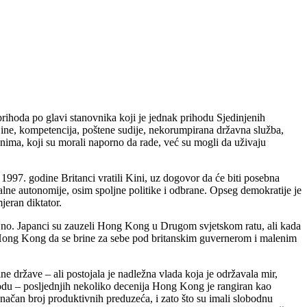
rihoda po glavi stanovnika koji je jednak prihodu Sjedinjenih
jine, kompetencija, poštene sudije, nekorumpirana državna služba,
anima, koji su morali naporno da rade, već su mogli da uživaju
97. godine Britanci vratili Kini, uz dogovor da će biti posebna
kalne autonomije, osim spoljne politike i odbrane. Opseg demokratije je
jeran diktator.
čajno. Japanci su zauzeli Hong Kong u Drugom svjetskom ratu, ali kada
li Hong Kong da se brine za sebe pod britanskim guvernerom i malenim
e države – ali postojala je nadležna vlada koja je održavala mir,
odu – posljednjih nekoliko decenija Hong Kong je rangiran kao
čan broj produktivnih preduzeća, i zato što su imali slobodnu