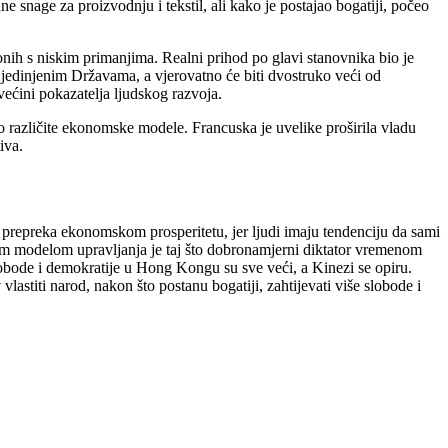
 snage za proizvodnju i tekstil, ali kako je postajao bogatiji, počeo
ih s niskim primanjima. Realni prihod po glavi stanovnika bio je
jedinjenim Državama, a vjerovatno će biti dvostruko veći od
ećini pokazatelja ljudskog razvoja.
 različite ekonomske modele. Francuska je uvelike proširila vladu
iva.
 prepreka ekonomskom prosperitetu, jer ljudi imaju tendenciju da sami
škim modelom upravljanja je taj što dobronamjerni diktator vremenom
lobode i demokratije u Hong Kongu su sve veći, a Kinezi se opiru.
lastiti narod, nakon što postanu bogatiji, zahtijevati više slobode i