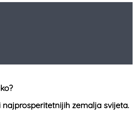
ako?
ajprosperitetnijih zemalja svijeta.