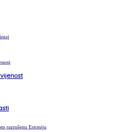
intaj
vijenost
asti