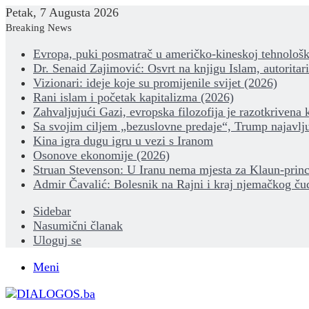
Petak, 7 Augusta 2026
Breaking News
Evropa, puki posmatrač u američko-kineskoj tehnološk
Dr. Senaid Zajimović: Osvrt na knjigu Islam, autoritar
Vizionari: ideje koje su promijenile svijet (2026)
Rani islam i početak kapitalizma (2026)
Zahvaljujući Gazi, evropska filozofija je razotkrivena 
Sa svojim ciljem „bezuslovne predaje“, Trump najavlju
Kina igra dugu igru u vezi s Iranom
Osonove ekonomije (2026)
Struan Stevenson: U Iranu nema mjesta za Klaun-princ
Admir Čavalić: Bolesnik na Rajni i kraj njemačkog ču
Sidebar
Nasumični članak
Uloguj se
Meni