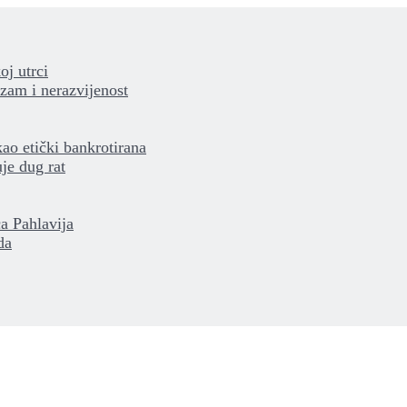
oj utrci
izam i nerazvijenost
kao etički bankrotirana
je dug rat
a Pahlavija
da