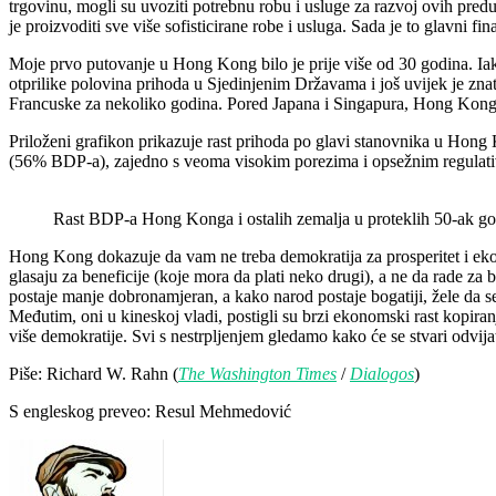
trgovinu, mogli su uvoziti potrebnu robu i usluge za razvoj ovih pred
je proizvoditi sve više sofisticirane robe i usluga. Sada je to glavni
Moje prvo putovanje u Hong Kong bilo je prije više od 30 godina. Ia
otprilike polovina prihoda u Sjedinjenim Državama i još uvijek je znat
Francuske za nekoliko godina. Pored Japana i Singapura, Hong Kong uživ
Priloženi grafikon prikazuje rast prihoda po glavi stanovnika u Hong
(56% BDP-a), zajedno s veoma visokim porezima i opsežnim regulativa
Rast BDP-a Hong Konga i ostalih zemalja u proteklih 50-ak go
Hong Kong dokazuje da vam ne treba demokratija za prosperitet i ekon
glasaju za beneficije (koje mora da plati neko drugi), a ne da rade 
postaje manje dobronamjeran, a kako narod postaje bogatiji, žele da se
Međutim, oni u kineskoj vladi, postigli su brzi ekonomski rast kopiranj
više demokratije. Svi s nestrpljenjem gledamo kako će se stvari odvijat
Piše: Richard W. Rahn (
The Washington Times
/
Dialogos
)
S engleskog preveo: Resul Mehmedović