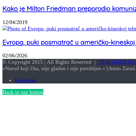
Kako je Milton Friedman preporodio komuni
12/04/2019
Evropa, puki posmatrač u američko-kineskoj 
02/06/2026
© Copyright 2015 | All Rights Reserved |
DIALOGOS.BA
»Narod koji čita, nije gladan i nije porobljen.« [Amin Zaoui
Facebook
Back to top button