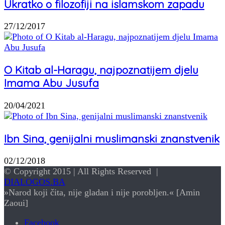
Ukratko o filozofiji na islamskom zapadu
27/12/2017
O Kitab al-Haragu, najpoznatijem djelu
Imama Abu Jusufa
20/04/2021
Ibn Sina, genijalni muslimanski znanstvenik
02/12/2018
© Copyright 2015 | All Rights Reserved |
DIALOGOS.BA
»Narod koji čita, nije gladan i nije porobljen.« [Amin
Zaoui]
Facebook