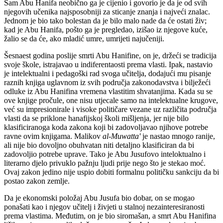
Sam Abu Hanifa neobično ga je cijenio i govorio je da je od svih
njegovih učenika najsposobniji za sticanje znanja i najveći znalac.
Jednom je bio tako bolestan da je bilo malo nade da će ostati živ;
kad je Abu Hanifa, pošto ga je pregledao, izišao iz njegove kuće,
žalio se da će, ako mladić umre, umrijeti najučeniji.
Šesnaest godina poslije smrti Abu Hanifine, on je, držeći se tradicija
svoje škole, istrajavao u indiferentaosti prema vlasti. Ipak, nastavio
je intelektualni i pedagoški rad svoga učitelja, dodajući mu pisanje
raznih knjiga uglavnom iz svih područja zakonodavstva i bilježeći
odluke iz Abu Hanifina vremena vlastitim shvatanjima. Kada su se
ove knjige pročule, one nisu utjecale samo na intelektualne krugove,
već su impresionirale i visoke političare vezane uz različita područja
vlasti da se priklone hanafijskoj školi mišljenja, jer nije bilo
klasificiranoga koda zakona koji bi zadovoljavao njihove potrebe
ravne ovim knjigama. Malikov
al-Muwatta'
je nastao mnogo ranije,
ali nije bio dovoljno obuhvatan niti detaljno klasificiran da bi
zadovoljio potrebe uprave. Tako je Abu Jusufovo inteloktualno i
literarno djelo privuklo pažnju ljudi prije nego što je stekao moć.
Ovaj zakon jedino nije uspio dobiti formalnu političku sankciju da bi
postao zakon zemlje.
Da je ekonomski položaj Abu Jusufa bio dobar, on se mogao
ponašati kao i njegov učitelj i živjeti u stalnoj nezainteresiranosti
prema vlastima. Međutim, on je bio siromašan, a smrt Abu Hanifina