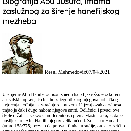
Biografija Abu Jusufa, imama
zaslužnog za širenje hanefijskog
mezheba
Resul Mehmedović
07/04/2021
U vrijeme Abu Hanife, odnosi između hanafijske škole zakona i
abasidskih upravljača bijahu zategnuti zbog njegova političkog
uvjerenja i odbijanja saradnje s upravom. Utjecaj ovakva odnosa
trajao je čak i dugo nakom njegove smrti. Odličnici i prvaci ove
škole držali su se svoje indiferentnosti prema vlasti. Tako, kada je
poslije smrti Abu Hanife njegov veliki učenik Zutar bin Hudail
(umro 158/775) pozvan da prihvati funkciju sudije, on je to izričito