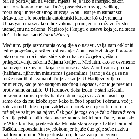
bili su postavljani na većinu mjesta, te je tako hanafijski zakon
postao zakonom carstva. Treće, posredstvom svoga velikoga
moralnog i intelektualnog utjecaja, Abu Jusuf je muslimansku
državu, koja je poprimila autokratski karakter još od vremena
Umayyada i razvijala se bez zakona, promijenio u državu čvrsto
utemeljenu na zakonu. Napisao je i knjigu o ustavu koja je, na sreću,
došla i do nas kao
Kitab al-Harag
.
Međutim, prije razmatranja ovog djela o ustavu, valja nam otkloniti
jedno pogrešno, a rašireno shvatanje; Abu Jusufovi biografi govore
tako o njemu da čitalac stiče sliku ulizice i čovjeka vješta u
prilagođavanju zakona željama kraljeva. Međutim, ako se osvrnemo
na povijesna zbivanja koja se odnose na stav Abu Jusufov prema
(halifama, njihovim ministrima i generalima, jasno je da ga se ne
može osuditi niti za najobičnije laskanje. U Hadijevo vrijeme,
primjerice, kad je bio sudijom istočnog Bagdada, donio je presudu
protiv samoga halife. U Harunovo doba jedan je stari kršćanin
pokrenuo parnicu protiv halife radi nekoga vrta. Abu Jusuf nije
samo dao da mu izlože spor, kako bi čuo i optužbu i obranu, već je
zatražio od halife da pod zakletvom porekne da je odbio primiti
tužiteljev zahtjev na taj vrt. Čak poslije toga on je žalio čitava života
što nije prisilio halifu da stane uz rame s tužiteljom. Dalje, proglasio
je 'Alija bin 'Isu, predsjednika Ministarskog savjeta halife Harun al-
Rašida, nepouzdanim svjedokom jer bijaše čuo gdje sebe naziva
halifovim robom. Ako je doista rob, dokazivao je, njegovo