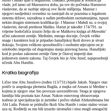
odbio i našao spas u ilegalnosti. Dakako, postojala je tendencija
vlade, još tamo od Mansurova doba, pa sve do početaka Harunove
vladavine, da se suzbije utjecaj ove škole mišljenja. Mansur i
njegovi nasljednici svesrdno su nastojali da se praznina u legalnom
sistemu države, razrađena u našim prethodnim razmatranjima, ispuni
nekim drugim sistemom kodifikacije. I Mansur i Mahdi su, u svojoj
vladavini, davali prednost Maliku. Harun je također 174/791. za
vrijeme hodočašća izrazio želju da se Malikova knjiga
al-Muwatta'
učini zakonom zemlje. Međutim, mnogo docnije, čovjek velike
snage i karaktera koji je pripadao hanafijskoj školi doveo je stvari
dokraja. Svojom velikom sposobnošću i osobnim utjecajem on je
oslobodio imperiju od dugotrajna stanja pravnog haosa. Hanafijski
kod je poslao zakonom zemlje čime je čitavoj imperiji dan
jedinstven sistem zakona. Taj čovjek bio je Abu Jusuf, najsposobniji
učenik Abu Hanifin.
Kratka biografija
Lično ime Abu Jusufovo (rođen 113/731) bijaše Jakub. Njegov otac
potiče iz arapskoga plemena Bagila, a majka od Ansara iz Medine s
kojima je njegov otac bio povezan savezništvom. Stoga je njegova
familija bila poznata kao Ansar. Nakon osnovnog obrazovanja
izabrao je specijalizaciju iz juristike i počeo slušati Abdurahmana bin
Abi Laila. Potom se pridružio školi Abu Hanife i ostao stalno vezan
uza nj. Roditelji su mu bili izrazito siromašni i nisu mogli omogućiti