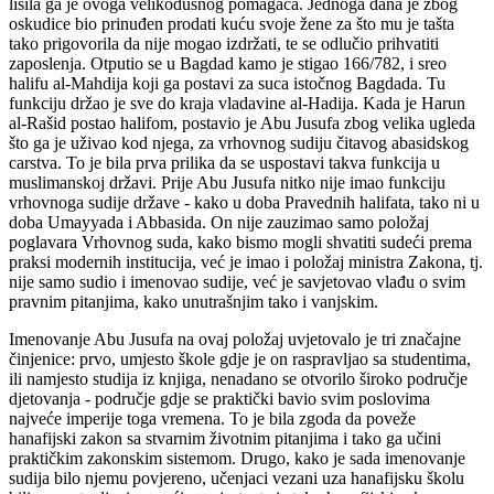
lišila ga je ovoga velikodušnog pomagača. Jednoga dana je zbog
oskudice bio prinuđen prodati kuću svoje žene za što mu je tašta
tako prigovorila da nije mogao izdržati, te se odlučio prihvatiti
zaposlenja. Otputio se u Bagdad kamo je stigao 166/782, i sreo
halifu al-Mahdija koji ga postavi za suca istočnog Bagdada. Tu
funkciju držao je sve do kraja vladavine al-Hadija. Kada je Harun
al-Rašid postao halifom, postavio je Abu Jusufa zbog velika ugleda
što ga je uživao kod njega, za vrhovnog sudiju čitavog abasidskog
carstva. To je bila prva prilika da se uspostavi takva funkcija u
muslimanskoj državi. Prije Abu Jusufa nitko nije imao funkciju
vrhovnoga sudije države - kako u doba Pravednih halifata, tako ni u
doba Umayyada i Abbasida. On nije zauzimao samo položaj
poglavara Vrhovnog suda, kako bismo mogli shvatiti sudeći prema
praksi modernih institucija, već je imao i položaj ministra Zakona, tj.
nije samo sudio i imenovao sudije, već je savjetovao vlađu o svim
pravnim pitanjima, kako unutrašnjim tako i vanjskim.
Imenovanje Abu Jusufa na ovaj položaj uvjetovalo je tri značajne
činjenice: prvo, umjesto škole gdje je on raspravljao sa studentima,
ili namjesto studija iz knjiga, nenadano se otvorilo široko područje
djetovanja - područje gdje se praktički bavio svim poslovima
najveće imperije toga vremena. To je bila zgoda da poveže
hanafijski zakon sa stvarnim životnim pitanjima i tako ga učini
praktičkim zakonskim sistemom. Drugo, kako je sada imenovanje
sudija bilo njemu povjereno, učenjaci vezani uza hanafijsku školu