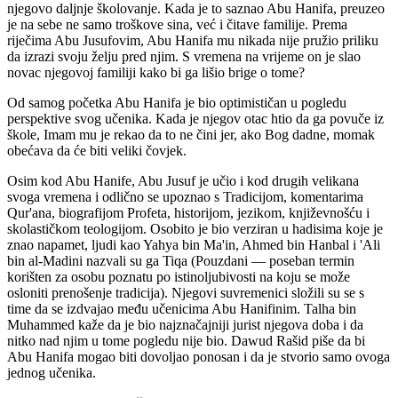
njegovo daljnje školovanje. Kada je to saznao Abu Hanifa, preuzeo
je na sebe ne samo troškove sina, već i čitave familije. Prema
riječima Abu Jusufovim, Abu Hanifa mu nikada nije pružio priliku
da izrazi svoju želju pred njim. S vremena na vrijeme on je slao
novac njegovoj familiji kako bi ga lišio brige o tome?
Od samog početka Abu Hanifa je bio optimističan u pogledu
perspektive svog učenika. Kada je njegov otac htio da ga povuče iz
škole, Imam mu je rekao da to ne čini jer, ako Bog dadne, momak
obećava da će biti veliki čovjek.
Osim kod Abu Hanife, Abu Jusuf je učio i kod drugih velikana
svoga vremena i odlično se upoznao s Tradicijom, komentarima
Qur'ana, biografijom Profeta, historijom, jezikom, književnošću i
skolastičkom teologijom. Osobito je bio verziran u hadisima koje je
znao napamet, ljudi kao Yahya bin Ma'in, Ahmed bin Hanbal i 'Ali
bin al-Madini nazvali su ga Tiqa (Pouzdani — poseban termin
korišten za osobu poznatu po istinoljubivosti na koju se može
osloniti prenošenje tradicija). Njegovi suvremenici složili su se s
time da se izdvajao među učenicima Abu Hanifinim. Talha bin
Muhammed kaže da je bio najznačajniji jurist njegova doba i da
nitko nad njim u tome pogledu nije bio. Dawud Rašid piše da bi
Abu Hanifa mogao biti dovoljao ponosan i da je stvorio samo ovoga
jednog učenika.