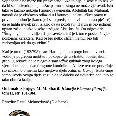
svjedočenje ne može biti prihvaćeno. Ako to nije, a sebe tako naziva
da bi se dodvorio, on je lažac pa mu se stoga ne može vjerovati. Isto
tako je kaznio nekoga Harunova generala. Abdullah bin Mubarak
navodi da je običavao odlaziti u Harunovu palatu jašući pravo u
privatno područje (kamo je i sam predsjednik vlade morao pješice) i
da je halifa uvijek prvi izlazio da ga pozdravi. Harun je bio jednom
upitan zašto je tako visoko uzdigao Abu Jusufa. On odgovori:
"Štogod ga pitao, vidjeh da je savršen. Još je k tome pošten čovjek,
postojana karaktera. Kad bi bio netko sličan njemu, bio bih
zadovoljan tek da ga vidim!"
Kad je umro (182/798), sam Harun je bio u pogrebnoj povorci,
vodio je pogrebnu molitvu i pokopao ga u vlastitom obiteljskom
groblju, rekavši da je njegova smrt težak gubitak zbog kojega
vjernici trebaju jedan drugome kondolirati. Ali sve ovo ne potvrđuje
što iznosimo o njemu kao njegovo djelo
Kitab al-Harag
. Iščitavanje
samo uvoda ovoga djela kazuje da je daleko od udvorice onaj tko se
tako obraća kralju.
Odlomak iz knjige: M. M. Sharif,
Historija islamske filozofije
,
tom II, str. 101-104.
Priredio: Resul Mehmedović (
Dialogos
)