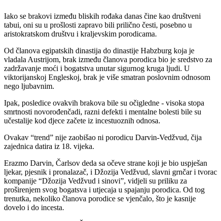
Iako se brakovi između bliskih rođaka danas čine kao društveni
tabui, oni su u prošlosti zapravo bili prilično česti, posebno u
aristokratskom društvu i kraljevskim porodicama.
Od članova egipatskih dinastija do dinastije Habzburg koja je
vladala Austrijom, brak između članova porodica bio je sredstvo za
zadržavanje moći i bogatstva unutar sigurnog kruga ljudi. U
viktorijanskoj Engleskoj, brak je više smatran poslovnim odnosom
nego ljubavnim.
Ipak, posledice ovakvih brakova bile su očigledne - visoka stopa
smrtnosti novorođenčadi, razni defekti i mentalne bolesti bile su
učestalije kod djece začete iz incestuoznih odnosa.
Ovakav “trend” nije zaobišao ni porodicu Darvin-Vedžvud, čija
zajednica datira iz 18. vijeka.
Erazmo Darvin, Čarlsov deda sa očeve strane koji je bio uspješan
ljekar, pjesnik i pronalazač, i Džozija Vedžvud, slavni grnčar i tvorac
kompanije “Džozija Vedžvud i sinovi”, vidjeli su priliku za
proširenjem svog bogatsva i utjecaja u spajanju porodica. Od tog
trenutka, nekoliko članova porodice se vjenčalo, što je kasnije
dovelo i do incesta.