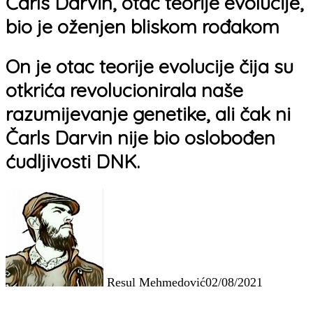
Čarls Darvin, otac teorije evolucije,
bio je oženjen bliskom rođakom
On je otac teorije evolucije čija su
otkrića revolucionirala naše
razumijevanje genetike, ali čak ni
Čarls Darvin nije bio oslobođen
ćudljivosti DNK.
Resul Mehmedović
02/08/2021