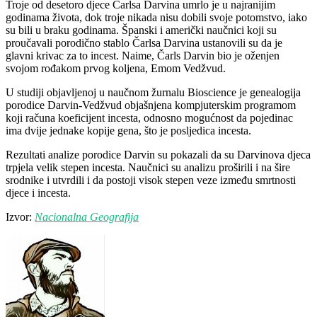
Troje od desetoro djece Čarlsa Darvina umrlo je u najranijim
godinama života, dok troje nikada nisu dobili svoje potomstvo, iako
su bili u braku godinama. Španski i američki naučnici koji su
proučavali porodično stablo Čarlsa Darvina ustanovili su da je
glavni krivac za to incest. Naime, Čarls Darvin bio je oženjen
svojom rođakom prvog koljena, Emom Vedžvud.
U studiji objavljenoj u naučnom žurnalu Bioscience je genealogija
porodice Darvin-Vedžvud objašnjena kompjuterskim programom
koji računa koeficijent incesta, odnosno mogućnost da pojedinac
ima dvije jednake kopije gena, što je posljedica incesta.
Rezultati analize porodice Darvin su pokazali da su Darvinova djeca
trpjela velik stepen incesta. Naučnici su analizu proširili i na šire
srodnike i utvrdili i da postoji visok stepen veze između smrtnosti
djece i incesta.
Izvor:
Nacionalna Geografija