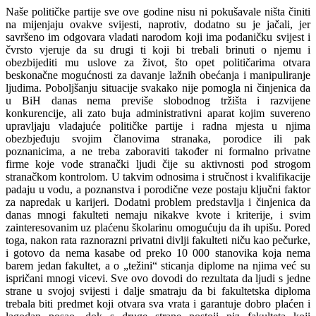
Naše političke partije sve ove godine nisu ni pokušavale ništa činiti
na mijenjaju ovakve svijesti, naprotiv, dodatno su je jačali, jer
savršeno im odgovara vladati narodom koji ima podaničku svijest i
čvrsto vjeruje da su drugi ti koji bi trebali brinuti o njemu i
obezbijediti mu uslove za život, što opet političarima otvara
beskonačne mogućnosti za davanje lažnih obećanja i manipuliranje
ljudima. Poboljšanju situacije svakako nije pomogla ni činjenica da
u BiH danas nema previše slobodnog tržišta i razvijene
konkurencije, ali zato buja administrativni aparat kojim suvereno
upravljaju vladajuće političke partije i radna mjesta u njima
obezbjeđuju svojim članovima stranaka, porodice ili pak
poznanicima, a ne treba zaboraviti također ni formalno privatne
firme koje vode stranački ljudi čije su aktivnosti pod strogom
stranačkom kontrolom. U takvim odnosima i stručnost i kvalifikacije
padaju u vodu, a poznanstva i porodične veze postaju ključni faktor
za napredak u karijeri. Dodatni problem predstavlja i činjenica da
danas mnogi fakulteti nemaju nikakve kvote i kriterije, i svim
zainteresovanim uz plaćenu školarinu omogućuju da ih upišu. Pored
toga, nakon rata raznorazni privatni divlji fakulteti niču kao pečurke,
i gotovo da nema kasabe od preko 10 000 stanovika koja nema
barem jedan fakultet, a o „težini“ sticanja diplome na njima već su
ispričani mnogi vicevi. Sve ovo dovodi do rezultata da ljudi s jedne
strane u svojoj svijesti i dalje smatraju da bi fakultetska diploma
trebala biti predmet koji otvara sva vrata i garantuje dobro plaćen i