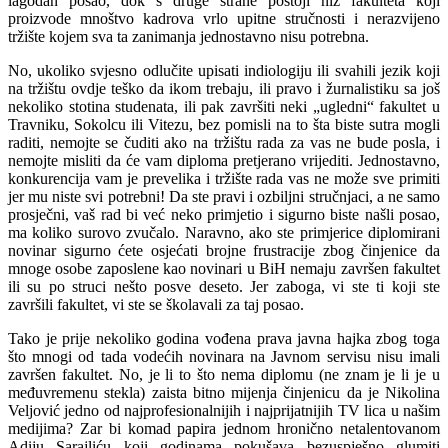
lagodan posao, dok s druge strane postoji niz fakulteta koji
proizvode mnoštvo kadrova vrlo upitne stručnosti i nerazvijeno
tržište kojem sva ta zanimanja jednostavno nisu potrebna.
No, ukoliko svjesno odlučite upisati indiologiju ili svahili jezik koji
na tržištu ovdje teško da ikom trebaju, ili pravo i žurnalistiku sa još
nekoliko stotina studenata, ili pak završiti neki „ugledni“ fakultet u
Travniku, Sokolcu ili Vitezu, bez pomisli na to šta biste sutra mogli
raditi, nemojte se čuditi ako na tržištu rada za vas ne bude posla, i
nemojte misliti da će vam diploma pretjerano vrijediti. Jednostavno,
konkurencija vam je prevelika i tržište rada vas ne može sve primiti
jer mu niste svi potrebni! Da ste pravi i ozbiljni stručnjaci, a ne samo
prosječni, vaš rad bi već neko primjetio i sigurno biste našli posao,
ma koliko surovo zvučalo. Naravno, ako ste primjerice diplomirani
novinar sigurno ćete osjećati brojne frustracije zbog činjenice da
mnoge osobe zaposlene kao novinari u BiH nemaju završen fakultet
ili su po struci nešto posve deseto. Jer zaboga, vi ste ti koji ste
završili fakultet, vi ste se školavali za taj posao.
Tako je prije nekoliko godina vođena prava javna hajka zbog toga
što mnogi od tada vodećih novinara na Javnom servisu nisu imali
završen fakultet. No, je li to što nema diplomu (ne znam je li je u
međuvremenu stekla) zaista bitno mijenja činjenicu da je Nikolina
Veljović jedno od najprofesionalnijih i najprijatnijih TV lica u našim
medijima? Zar bi komad papira jednom hronično netalentovanom
Adiju Sarajliću koji godinama pokušava bezuspješno glumiti