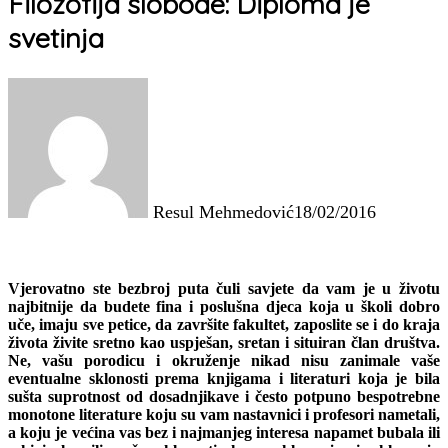
Filozofija slobode: Diploma je
svetinja
Resul Mehmedović
18/02/2016
Vjerovatno ste bezbroj puta čuli savjete da vam je u životu
najbitnije da budete fina i poslušna djeca koja u školi dobro
uče, imaju sve petice, da završite fakultet, zaposlite se i do kraja
života živite sretno kao uspješan, sretan i situiran član društva.
Ne, vašu porodicu i okruženje nikad nisu zanimale vaše
eventualne sklonosti prema knjigama i literaturi koja je bila
sušta suprotnost od dosadnjikave i često potpuno bespotrebne
monotone literature koju su vam nastavnici i profesori nametali,
a koju je većina vas bez i najmanjeg interesa napamet bubala ili