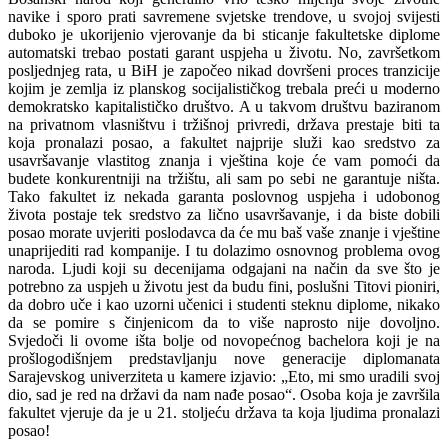
navike i sporo prati savremene svjetske trendove, u svojoj svijesti
duboko je ukorijenio vjerovanje da bi sticanje fakultetske diplome
automatski trebao postati garant uspjeha u životu. No, završetkom
posljednjeg rata, u BiH je započeo nikad dovršeni proces tranzicije
kojim je zemlja iz planskog socijalističkog trebala preći u moderno
demokratsko kapitalističko društvo. A u takvom društvu baziranom
na privatnom vlasništvu i tržišnoj privredi, država prestaje biti ta
koja pronalazi posao, a fakultet najprije služi kao sredstvo za
usavršavanje vlastitog znanja i vještina koje će vam pomoći da
budete konkurentniji na tržištu, ali sam po sebi ne garantuje ništa.
Tako fakultet iz nekada garanta poslovnog uspjeha i udobonog
života postaje tek sredstvo za lično usavršavanje, i da biste dobili
posao morate uvjeriti poslodavca da će mu baš vaše znanje i vještine
unaprijediti rad kompanije. I tu dolazimo osnovnog problema ovog
naroda. Ljudi koji su decenijama odgajani na način da sve što je
potrebno za uspjeh u životu jest da budu fini, poslušni Titovi pioniri,
da dobro uče i kao uzorni učenici i studenti steknu diplome, nikako
da se pomire s činjenicom da to više naprosto nije dovoljno.
Svjedoči li ovome išta bolje od novopećnog bachelora koji je na
prošlogodišnjem predstavljanju nove generacije diplomanata
Sarajevskog univerziteta u kamere izjavio: „Eto, mi smo uradili svoj
dio, sad je red na državi da nam nađe posao“. Osoba koja je završila
fakultet vjeruje da je u 21. stoljeću država ta koja ljudima pronalazi
posao!