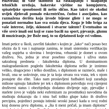
eskivirala; ili vaše sklonosti ka rasklapanju i sklapanju
tehničkih uređaja, hakerske vještine na kompjuteru,
spisateljske sposobnosti ili nešto slično. Kao takvi ste okolini
uvijek djelovali pomalo eskcentrično, čudno i asocijalno, kao
razmažena derišta koja izvode bijesne gliste i ne mogu se
ponašati normalno kao sva ostala djeca. Koga je bilo briga za
vaše interese, želje, sklonosti i stvarne talente? Eventualno su
više sreće imali oni koji se rano bacili na sport, pjevanje, glumu
ili muziciranje, jer Bože moj, to su djelatnosti koje svi volimo.
Imati petice u školi, završiti fakultet s kojim je „lako“ naći posao bez
obzira da li vas i najmanje zanima, te imati sistemsku verifikaciju
vašeg uspjeha u slovima i brojevima, vrhunski je domet u ovom
društvu. No, jedna je stvar posebno cijenjena i uživa status
sakralnog predmeta - fakultetska diploma. U dominantnom
malograđanskom pogledu fakultetska diploma nešto je iznimno
veliko, dragocjeno i teško dostižno, s diplomom se razmeće, maše i
hvali, ona se uokviruje, ona je ta koja otvara sva vrata, tek s njom
postajete dio elite. Tako nam proslavljeni fudbaleri koji zarađuju
milione upisuju fakultete jer tek s diplomom potvrđuju svoj cijenjeni
društveni status i obezbjeđuju dodatno divljenje raje, pjevaljke i
starlete (ovo je valjda neki eufemizam za prostitutku) navodima da
studiraju dokazuju da i nisu baš toliko glupe kako ih društvo
percipira, pojedinci postaju istinski seoski junaci kada u svoj rodni
kraj donesu prvu diplomu, a „šta ti meni pričaš, ja imam diplomu“