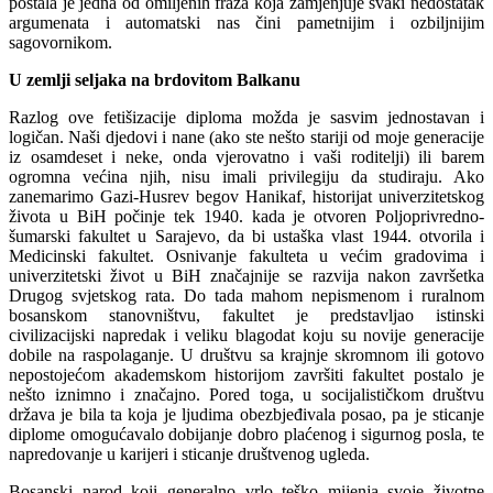
postala je jedna od omiljenih fraza koja zamjenjuje svaki nedostatak
argumenata i automatski nas čini pametnijim i ozbiljnijim
sagovornikom.
U zemlji seljaka na brdovitom Balkanu
Razlog ove fetišizacije diploma možda je sasvim jednostavan i
logičan. Naši djedovi i nane (ako ste nešto stariji od moje generacije
iz osamdeset i neke, onda vjerovatno i vaši roditelji) ili barem
ogromna većina njih, nisu imali privilegiju da studiraju. Ako
zanemarimo Gazi-Husrev begov Hanikaf, historijat univerzitetskog
života u BiH počinje tek 1940. kada je otvoren Poljoprivredno-
šumarski fakultet u Sarajevo, da bi ustaška vlast 1944. otvorila i
Medicinski fakultet. Osnivanje fakulteta u većim gradovima i
univerzitetski život u BiH značajnije se razvija nakon završetka
Drugog svjetskog rata. Do tada mahom nepismenom i ruralnom
bosanskom stanovništvu, fakultet je predstavljao istinski
civilizacijski napredak i veliku blagodat koju su novije generacije
dobile na raspolaganje. U društvu sa krajnje skromnom ili gotovo
nepostojećom akademskom historijom završiti fakultet postalo je
nešto iznimno i značajno. Pored toga, u socijalističkom društvu
država je bila ta koja je ljudima obezbjeđivala posao, pa je sticanje
diplome omogućavalo dobijanje dobro plaćenog i sigurnog posla, te
napredovanje u karijeri i sticanje društvenog ugleda.
Bosanski narod koji generalno vrlo teško mijenja svoje životne