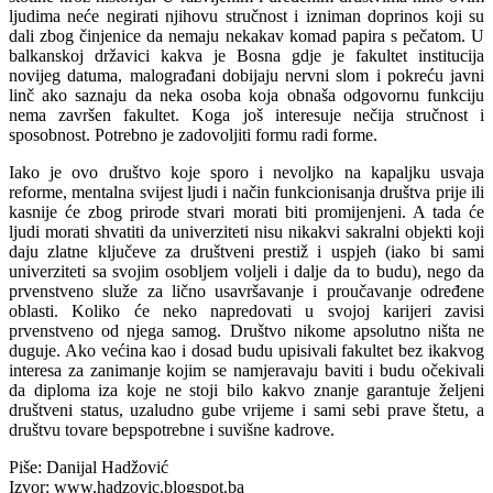
ljudima neće negirati njihovu stručnost i izniman doprinos koji su
dali zbog činjenice da nemaju nekakav komad papira s pečatom. U
balkanskoj državici kakva je Bosna gdje je fakultet institucija
novijeg datuma, malograđani dobijaju nervni slom i pokreću javni
linč ako saznaju da neka osoba koja obnaša odgovornu funkciju
nema završen fakultet. Koga još interesuje nečija stručnost i
sposobnost. Potrebno je zadovoljiti formu radi forme.
Iako je ovo društvo koje sporo i nevoljko na kapaljku usvaja
reforme, mentalna svijest ljudi i način funkcionisanja društva prije ili
kasnije će zbog prirode stvari morati biti promijenjeni. A tada će
ljudi morati shvatiti da univerziteti nisu nikakvi sakralni objekti koji
daju zlatne ključeve za društveni prestiž i uspjeh (iako bi sami
univerziteti sa svojim osobljem voljeli i dalje da to budu), nego da
prvenstveno služe za lično usavršavanje i proučavanje određene
oblasti. Koliko će neko napredovati u svojoj karijeri zavisi
prvenstveno od njega samog. Društvo nikome apsolutno ništa ne
duguje. Ako većina kao i dosad budu upisivali fakultet bez ikakvog
interesa za zanimanje kojim se namjeravaju baviti i budu očekivali
da diploma iza koje ne stoji bilo kakvo znanje garantuje željeni
društveni status, uzaludno gube vrijeme i sami sebi prave štetu, a
društvu tovare bepspotrebne i suvišne kadrove.
Piše: Danijal Hadžović
Izvor: www.hadzovic.blogspot.ba