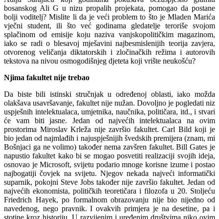
bosanskog Ali G u nizu propalih projekata, pomogao da postane
bolji voditelj? Mislite li da je veći problem to što je Mladen Marića
vječni student, ili što već godinama gledatelje teroriše svojom
splačinom od emisije koju naziva vanjskopolitičkim magazinom,
iako se radi o blesavoj mješavini najbesmislenijih teorija zavjera,
otvorenog veličanja diktatorskih i zločinačkih režima i autorovih
tekstova na nivou osmogodišnjeg djeteta koji vrište neukošću?
Njima fakultet nije trebao
Da biste bili istinski stručnjak u određenoj oblasti, iako možda
olakšava usavršavanje, fakultet nije nužan. Dovoljno je pogledati niz
uspješnih intelektualaca, umjetnika, naučnika, političara, itd., i stvari
će vam biti jasne. Jedan od najvećih intelektualaca na ovim
prostorima Miroslav Krleža nije završio fakultet. Carl Bild koji je
bio jedan od najmlađih i najuspješnijih švedskih premijera (znam, mi
Bošnjaci ga ne volimo) također nema zavšren fakultet. Bill Gates je
napustio fakultet kako bi se mogao posvetiti realizaciji svojih ideja,
osnovao je Microsoft, svijetu podario mnoge korisne izume i postao
najbogatiji čovjek na svijetu. Njegov nekada najveći informatički
suparnik, pokojni Steve Jobs također nije završio fakultet. Jedan od
najvećih ekonomista, političkih teoretičara i filozofa u 20. Stoljeću
Friedrich Hayek, po formalnom obrazovanju nije bio nijedno od
navedenog, nego pravnik. I ovakvih primjera je na desetine, pa i
stotine kroz historiju. U razvijenim i uređenim društvima niko ovim