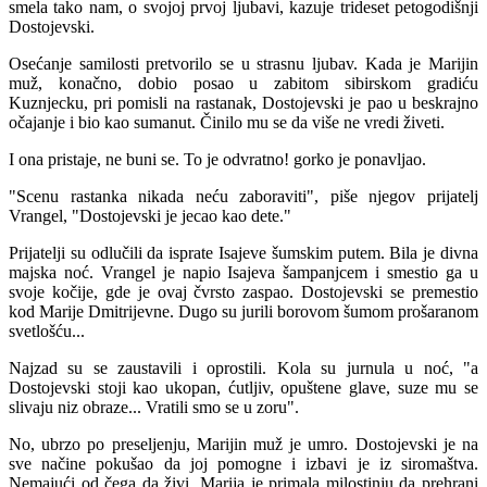
smela tako nam, o svojoj prvoj ljubavi, kazuje trideset petogodišnji
Dostojevski.
Osećanje samilosti pretvorilo se u strasnu ljubav. Kada je Marijin
muž, konačno, dobio posao u zabitom sibirskom gradiću
Kuznjecku, pri pomisli na rastanak, Dostojevski je pao u beskrajno
očajanje i bio kao sumanut. Činilo mu se da više ne vredi živeti.
I ona pristaje, ne buni se. To je odvratno! gorko je ponavljao.
"Scenu rastanka nikada neću zaboraviti", piše njegov prijatelj
Vrangel, "Dostojevski je jecao kao dete."
Prijatelji su odlučili da isprate Isajeve šumskim putem. Bila je divna
majska noć. Vrangel je napio Isajeva šampanjcem i smestio ga u
svoje kočije, gde je ovaj čvrsto zaspao. Dostojevski se premestio
kod Marije Dmitrijevne. Dugo su jurili borovom šumom prošaranom
svetlošću...
Najzad su se zaustavili i oprostili. Kola su jurnula u noć, "a
Dostojevski stoji kao ukopan, ćutljiv, opuštene glave, suze mu se
slivaju niz obraze... Vratili smo se u zoru".
No, ubrzo po preseljenju, Marijin muž je umro. Dostojevski je na
sve načine
pokušao da joj pomogne i izbavi je iz siromaštva.
Nemajući od čega da živi, Marija je primala milostinju da prehrani