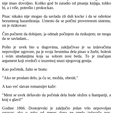
nije imao dovoljno. Koliko god bi zaradio od pisanja knjiga, toliko
bi, a i više, potrošio i prokockao.
Pisac nikako nije mogao da savlada zli duh kocke i da se odrekne
bezumnog hazardiranja. Umesto da se potčini proverenom sistemu,
on je rizikovao:
Čim počnem da dobijam, ja odmah počinjem da rizikujem; ne mogu
da se savladam...
Pošto je uvek bio u dugovima, zaključivao je sa izdavačima
nepovoljne ugovore, pa je svoja besmrtna dela pisao u žurbi, bolesti
i svim stradanjima koja sa sobom nosi beda. To je značajan
argument koji svedoči o izuzetnoj snazi njegovog genija.
Kao početnik, žalio se bratu:
"Ako ne prodam delo, ja ću se, možda, obesiti."
A kao već slavan romansijer kaže:
"Meni se uvek dešavalo da početak dela bude složen u štampariji, a
kraj u glavi!"
Godine 1866. Dostojevski je zaključio jedan vrlo nepovoljan
ugovor: ako u roku od mesec dana ne preda izdavaču nov,