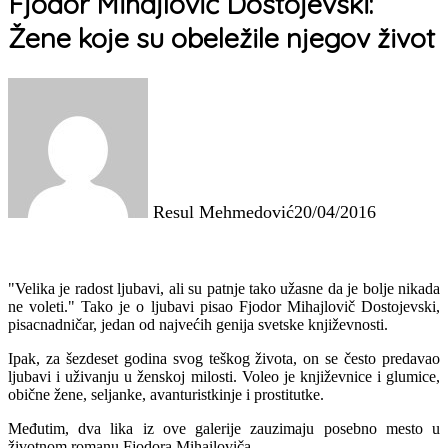
Fjodor Mihajlovič Dostojevski:
Žene koje su obeležile njegov život
Resul Mehmedović
20/04/2016
"Velika je radost ljubavi, ali su patnje tako užasne da je bolje nikada
ne voleti." Tako je o ljubavi pisao Fjodor Mihajlovič Dostojevski,
pisacnadničar, jedan od najvećih genija svetske književnosti.
Ipak, za šezdeset godina svog teškog života, on se često predavao
ljubavi i uživanju u ženskoj milosti. Voleo je književnice i glumice,
obične žene, seljanke, avanturistkinje i prostitutke.
Međutim, dva lika iz ove galerije zauzimaju posebno mesto u
životnom romanu Fjodora Mihailoviča.