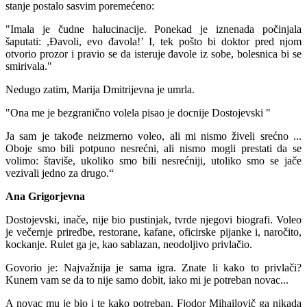
stanje postalo sasvim poremećeno:
"Imala je čudne halucinacije. Ponekad je iznenada počinjala
šaputati: ,Đavoli, evo đavola!’ I, tek pošto bi doktor pred njom
otvorio prozor i pravio se da isteruje đavole iz sobe, bolesnica bi se
smirivala."
Nedugo zatim, Marija Dmitrijevna je umrla.
"Ona me je bezgranično volela pisao je docnije Dostojevski "
Ja sam je takođe neizmerno voleo, ali mi nismo živeli srećno ...
Oboje smo bili potpuno nesrećni, ali nismo mogli prestati da se
volimo: štaviše, ukoliko smo bili nesrećniji, utoliko smo se jače
vezivali jedno za drugo.“
Ana Grigorjevna
Dostojevski, inače, nije bio pustinjak, tvrde njegovi biografi. Voleo
je večernje priredbe, restorane, kafane, oficirske pijanke i, naročito,
kockanje. Rulet ga je, kao sablazan, neodoljivo privlačio.
Govorio je: Najvažnija je sama igra. Znate li kako to privlači?
Kunem vam se da to nije samo dobit, iako mi je potreban novac...
A novac mu je bio i te kako potreban. Fjodor Mihailovič ga nikada