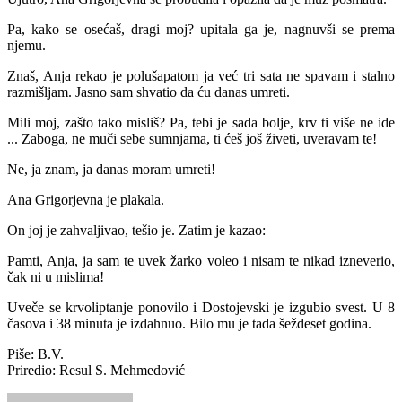
Pa, kako se osećaš, dragi moj? upitala ga je, nagnuvši se prema
njemu.
Znaš, Anja rekao je polušapatom ja već tri sata ne spavam i stalno
razmišljam. Jasno sam shvatio da ću danas umreti.
Mili moj, zašto tako misliš? Pa, tebi je sada bolje, krv ti više ne ide
... Zaboga, ne muči sebe sumnjama, ti ćeš još živeti, uveravam te!
Ne, ja znam, ja danas moram umreti!
Ana Grigorjevna je plakala.
On joj je zahvaljivao, tešio je. Zatim je kazao:
Pamti, Anja, ja sam te uvek žarko voleo i nisam te nikad izneverio,
čak ni u mislima!
Uveče se krvoliptanje ponovilo i Dostojevski je izgubio svest. U 8
časova i 38 minuta je izdahnuo. Bilo mu je tada šeždeset godina.
Piše: B.V.
Priredio: Resul S. Mehmedović