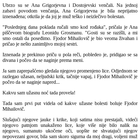
Ubrzo su se Ana Grigorjevna i Dostojevski venčali. Na jednoj
zabavi povodom venčanja, Ana Grigorjevna je bila neprijatno
iznenađena; otkrila je da joj je muž teško i neizlečivo bolestan.
"Poslednjeg dana poklada ručali smo kod rođaka", pričala je Ana
piščevom biografu Leonidu Grosmanu. "Gosti su se razišli, a mi
smo ostali da poseđimo. Fjodor Mihailovič je bio veoma živahan i
pričao je nešto zanimljivo mojoj sestri.
Iznenada je prekinuo priču u pola reči, pobledeo je, pridigao se sa
divana i počeo da se naginje prema meni.
Ja sam zaprepašćeno gledala njegovo promenjeno lice. Odjednom se
razlegao užasan, neljudski krik, tačnije vapaj, i Fjodor Mihailovič je
počeo da se naginje napred...
Kakvu sam užasnu noć tada provela!
Tada sam prvi put videla od kakve užasne bolesti boluje Fjodor
Mihailovič.
Slušajući njegove jauke i krike, koji satima nisu prestajali, videći
njegovo patnjom unakaženo lice, koje više nije bilo nalik na
njegovo, sumanuto ukočene oči, uopšte ne shvatajući njegov
nepovezani govor, bila sam skoro sigurna da moj dragi, voljeni muž