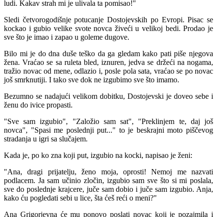
ludi. Kakav strah mi je ulivala ta pomisao!"
Sledi četvorogodišnje potucanje Dostojevskih po Evropi. Pisac se
kockao i gubio velike svote novca živeći u velikoj bedi. Prodao je
sve što je imao i zapao u goleme dugove.
Bilo mi je do dna duše teško da ga gledam kako pati piše njegova
žena. Vraćao se sa ruleta bled, iznuren, jedva se držeći na nogama,
tražio novac od mene, odlazio i, posle pola sata, vraćao se po novac
još smrknutiji. I tako sve dok ne izgubimo sve što imamo.
Bezumno se nadajući velikom dobitku, Dostojevski je doveo sebe i
ženu do ivice propasti.
"Sve sam izgubio", "Založio sam sat", "Preklinjem te, daj još
novca", "Spasi me poslednji put..." to je beskrajni moto piščevog
stradanja u igri sa slučajem.
Kada je, po ko zna koji put, izgubio na kocki, napisao je ženi:
"Ana, dragi prijatelju, ženo moja, oprosti! Nemoj me nazvati
podlacem. Ja sam učinio zločin, izgubio sam sve što si mi poslala,
sve do poslednje krajcere, juče sam dobio i juče sam izgubio. Anja,
kako ću pogledati sebi u lice, šta ćeš reći o meni?"
Ana Grigorjevna će mu ponovo poslati novac koji je pozajmila i