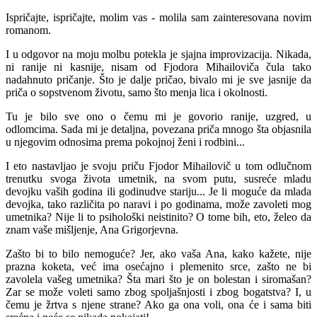
Ispričajte, ispričajte, molim vas - molila sam zainteresovana novim
romanom.
I u odgovor na moju molbu potekla je sjajna improvizacija. Nikada,
ni ranije ni kasnije, nisam od Fjodora Mihailoviča čula tako
nadahnuto pričanje. Što je dalje pričao, bivalo mi je sve jasnije da
priča o sopstvenom životu, samo što menja lica i okolnosti.
Tu je bilo sve ono o čemu mi je govorio ranije, uzgred, u
odlomcima. Sada mi je detaljna, povezana priča mnogo šta objasnila
u njegovim odnosima prema pokojnoj ženi i rodbini...
I eto nastavljao je svoju priču Fjodor Mihailovič u tom odlučnom
trenutku svoga života umetnik, na svom putu, susreće mladu
devojku vaših godina ili godinudve stariju... Je li moguće da mlada
devojka, tako različita po naravi i po godinama, može zavoleti mog
umetnika? Nije li to psihološki neistinito? O tome bih, eto, želeo da
znam vaše mišljenje, Ana Grigorjevna.
Zašto bi to bilo nemoguće? Jer, ako vaša Ana, kako kažete, nije
prazna koketa, već ima osećajno i plemenito srce, zašto ne bi
zavolela vašeg umetnika? Šta mari što je on bolestan i siromašan?
Zar se može voleti samo zbog spoljašnjosti i zbog bogatstva? I, u
čemu je žrtva s njene strane? Ako ga ona voli, ona će i sama biti