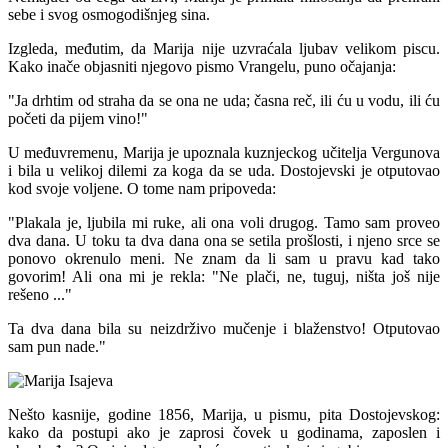
sebe i svog osmogodišnjeg sina.
Izgleda, međutim, da Marija nije uzvraćala ljubav velikom piscu.
Kako inače objasniti njegovo pismo Vrangelu, puno očajanja:
"Ja drhtim od straha da se ona ne uda; časna reč, ili ću u vodu, ili ću
početi da pijem vino!"
U međuvremenu, Marija je upoznala kuznjeckog učitelja Vergunova
i bila u velikoj dilemi za koga da se uda. Dostojevski je otputovao
kod svoje voljene. O tome nam pripoveda:
"Plakala je, ljubila mi ruke, ali ona voli drugog. Tamo sam proveo
dva dana. U toku ta dva dana ona se setila prošlosti, i njeno srce se
ponovo okrenulo meni. Ne znam da li sam u pravu kad tako
govorim! Ali ona mi je rekla: "Ne plači, ne, tuguj, ništa još nije
rešeno ..."
Ta dva dana bila su neizdrživo mučenje i blaženstvo! Otputovao
sam pun nade."
Nešto kasnije, godine 1856, Marija, u pismu, pita Dostojevskog:
kako da postupi ako je zaprosi čovek u godinama, zaposlen i