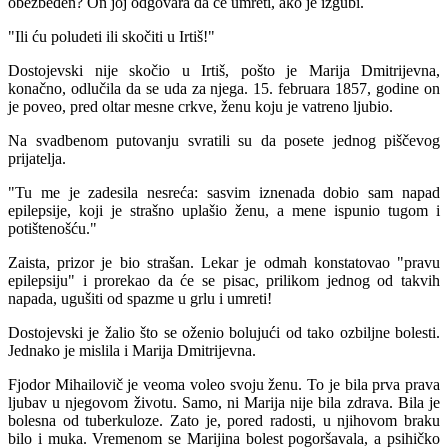
obezbeđen? On joj odgovara da će umreti, ako je izgubi.
"Ili ću poludeti ili skočiti u Irtiš!"
Dostojevski nije skočio u Irtiš, pošto je Marija Dmitrijevna,
konačno, odlučila da se uda za njega. 15. februara 1857, godine on
je poveo, pred oltar mesne crkve, ženu koju je vatreno ljubio.
Na svadbenom putovanju svratili su da posete jednog piščevog
prijatelja.
"Tu me je zadesila nesreća: sasvim iznenada dobio sam napad
epilepsije, koji je strašno uplašio ženu, a mene ispunio tugom i
potištenošću."
Zaista, prizor je bio strašan. Lekar je odmah konstatovao "pravu
epilepsiju" i prorekao da će se pisac, prilikom jednog od takvih
napada, ugušiti od spazme u grlu i umreti!
Dostojevski je žalio što se oženio bolujući od tako ozbiljne bolesti.
Jednako je mislila i Marija Dmitrijevna.
Fjodor Mihailovič je veoma voleo svoju ženu. To je bila prva prava
ljubav u njegovom životu. Samo, ni Marija nije bila zdrava. Bila je
bolesna od tuberkuloze. Zato je, pored radosti, u njihovom braku
bilo i muka. Vremenom se Marijina bolest pogoršavala, a psihičko