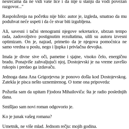
nesrećama da ne vidi vaše lice i da nije u stanju da vodi povezan
razgovor..."
Raspoloženja na početku nije bilo: autor je, izgleda, smatrao da mu
poduhvat neće uspeti i da će stvar biti izgubljena.
Ali, savesni i tačni stenogrami njegove sekretarice, ubrzan tempo
rada, zadovoljstvo postignutim rezultatima, ulili su autoru izvesni
optimizam. On je, najzad, primetio da je njegova pomoćnica ne
samo vredna u poslu, nego i ljupka i privlačna devojka.
Imala je divne sive oči, pametne i sjajne, visoko čelo, energičnu
bradu. Ponajviše zahvaljujući njoj, Dostojevski je na vreme završio
rukopis i predao ga izdavaču.
Jednoga dana Ana Grigorjevna je ponovo došla kod Dostojevskog.
Zatekla je pisca nešto uznemirenog. O tome ona pripoveda:
Požurila sam da upitam Fjodora Mihailoviča: šta je radio poslednjih
dana.
Smišljao sam novi roman odgovorio je.
Ko je junak vašeg romana?
Umetnik, ne više mlad. Jednom rečju: mojih godina.