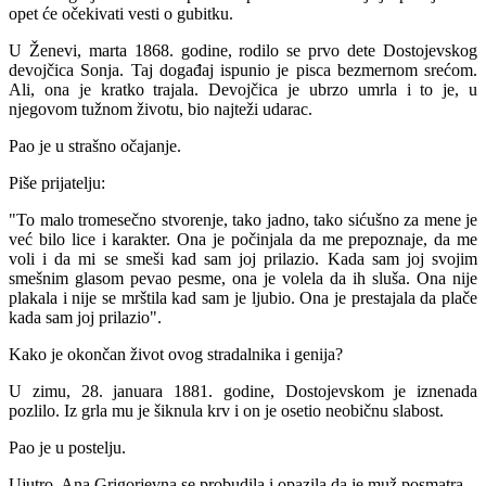
opet će očekivati vesti o gubitku.
U Ženevi, marta 1868. godine, rodilo se prvo dete Dostojevskog
devojčica Sonja. Taj događaj ispunio je pisca bezmernom srećom.
Ali, ona je kratko trajala. Devojčica je ubrzo umrla i to je, u
njegovom tužnom životu, bio najteži udarac.
Pao je u strašno očajanje.
Piše prijatelju:
"To malo tromesečno stvorenje, tako jadno, tako sićušno za mene je
već bilo lice i karakter. Ona je počinjala da me prepoznaje, da me
voli i da mi se smeši kad sam joj prilazio. Kada sam joj svojim
smešnim glasom pevao pesme, ona je volela da ih sluša. Ona nije
plakala i nije se mrštila kad sam je ljubio. Ona je prestajala da plače
kada sam joj prilazio".
Kako je okončan život ovog stradalnika i genija?
U zimu, 28. januara 1881. godine, Dostojevskom je iznenada
pozlilo. Iz grla mu je šiknula krv i on je osetio neobičnu slabost.
Pao je u postelju.
Ujutro, Ana Grigorjevna se probudila i opazila da je muž posmatra.