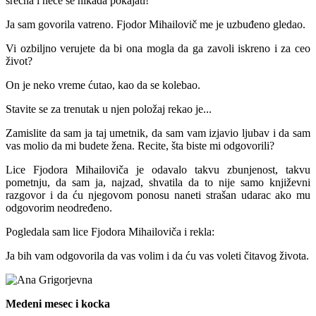
srećna i neće se nikada pokajati!
Ja sam govorila vatreno. Fjodor Mihailovič me je uzbuđeno gledao.
Vi ozbiljno verujete da bi ona mogla da ga zavoli iskreno i za ceo
život?
On je neko vreme ćutao, kao da se kolebao.
Stavite se za trenutak u njen položaj rekao je...
Zamislite da sam ja taj umetnik, da sam vam izjavio ljubav i da sam
vas molio da mi budete žena. Recite, šta biste mi odgovorili?
Lice Fjodora Mihailoviča je odavalo takvu zbunjenost, takvu
pometnju, da sam ja, najzad, shvatila da to nije samo književni
razgovor i da ću njegovom ponosu naneti strašan udarac ako mu
odgovorim neodređeno.
Pogledala sam lice Fjodora Mihailoviča i rekla:
Ja bih vam odgovorila da vas volim i da ću vas voleti čitavog života.
Medeni mesec i kocka