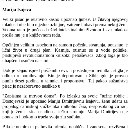
Marija Isajeva
Veliki pisac je relativno kasno upoznao ljubav. U čitavoj njegovoj
mladosti nije bilo nijedne ozbiljne, vatrene ljubavi prema nekoj ženi.
Veoma rano je počeo da živi intelektualnim životom i sva mladost
prošla mu je u književnom radu.
Opčinjen velikim uspehom na samom početku stvaranja, potisnuo je
lični život u drugi plan. Kasnije, otisnuo se u vode politike,
pristupivši revolucionarnom kružoku petraševaca. Zbog toga je bio
uhapšen i osuđen na smrt.
Dok je stajao ispred puščanih cevi, u poslednjem trenutku, stigla je
odluka o pomilovanju. Bio je deportovan u Sibir, gde je proveo
punih deset godina u tamnici i progonstvu. Taj pakao sužanjstva
pisac je nezaboravno naslikao u
"Zapisima iz mrtvog doma". Po izlasku sa svoje "tužne robije",
Dostojevski je upoznao Mariju Dmitrijevnu Isajevu, ženu udatu za
propalog carinskog službenika i alkoholičara, nesposobnog za rad,
koji je ženu i sina osudio na tešku sirotinju. Marija Dmitrijevna je
ponosno i pokorno trpela svoju zlu sudbinu.
Bila je nemirna i plahovita priroda, neobična i zanesena, uzvišena i