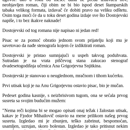
neobjavljen roman, čiji obim ne bi bio ispod deset štamparskih
tabaka velikog formata, izdavač će dobiti pravo na veliku odštetu.
Osim toga moći će da u toku deset godina izdaje sve što Dostojevski
napiše, i to bez ikakve naknade!
Dostojevski od tog romana nije napisao ni jedan red!
Pisac se za pomoć obratio jednom svom prijatelju koji mu je
savetovao da nađe stenografa kojem će izdiktirati roman.
Dostojevski je pristao sumnjajući u uspeh takvog poduhvata.
Sutradan je na vrata piščevog stana zakucao stenograf
dvadesetogodišnja učenica Ana Grigorjevna Snjitkina.
Dostojevski je stanovao u neuglednom, mračnom i tihom kućerku.
Prvi utisak koji je na Anu Grigorjevnu ostavio pisac, bio je mučan.
Pedeset godina kasnije, s neizbrisivom tugom, ona se sećala prvog
susreta sa svojim budućim mužem:
"Nema reči kojima bi se mogao opisati onaj težak i žalostan utisak,
kakav je Fjodor Mihailovič ostavio na mene prilikom našeg prvog
susreta. Izgledao mi je zbunjen, teško zabrinut, bespomoćan,
usamljen, uzrujan, skoro bolestan. Izgledao je tako pritisnut nekim