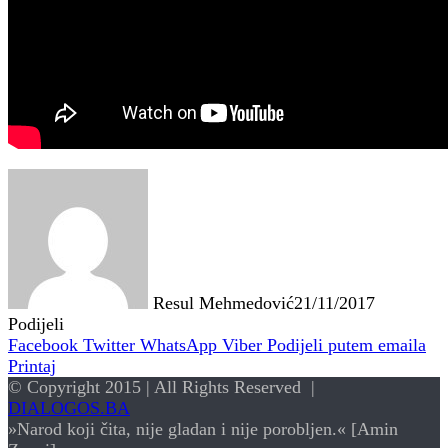
Resul Mehmedović
21/11/2017
Podijeli
Facebook
Twitter
WhatsApp
Viber
Podijeli putem emaila
Printaj
© Copyright 2015 | All Rights Reserved |
DIALOGOS.BA
»Narod koji čita, nije gladan i nije porobljen.« [Amin