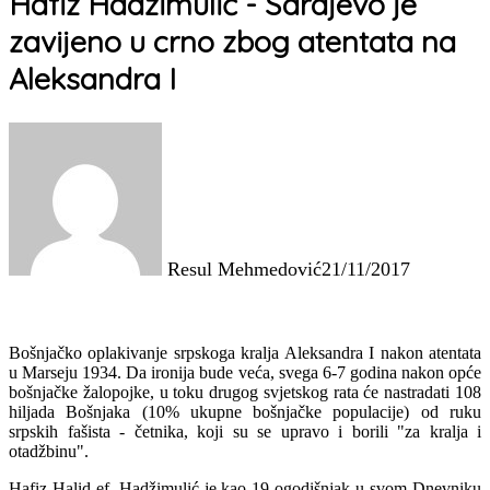
Hafiz Hadžimulić - Sarajevo je
zavijeno u crno zbog atentata na
Aleksandra I
Resul Mehmedović
21/11/2017
Bošnjačko oplakivanje srpskoga kralja Aleksandra I nakon atentata
u Marseju 1934. Da ironija bude veća, svega 6-7 godina nakon opće
bošnjačke žalopojke, u toku drugog svjetskog rata će nastradati 108
hiljada Bošnjaka (10% ukupne bošnjačke populacije) od ruku
srpskih fašista - četnika, koji su se upravo i borili "za kralja i
otadžbinu".
Hafiz Halid ef. Hadžimulić je kao 19-ogodišnjak u svom Dnevniku