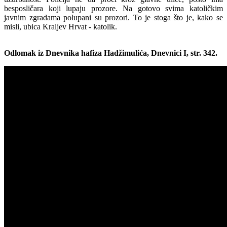
besposličara koji lupaju prozore. Na gotovo svima katoličkim
javnim zgradama polupani su prozori. To je stoga što je, kako se
misli, ubica Kraljev Hrvat - katolik.
Odlomak iz Dnevnika hafiza Hadžimulića, Dnevnici I, str. 342.