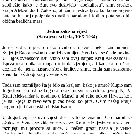
zabilježio kako je Sarajevo doživjelo "apokalipsu", smrt srpskog
kralja Aleksandra I. Žalosno, otužno i neshvatljivo koliko nebrojeno
puta se historija poigrala sa našim narodom i koliko puta smo bili
obična bezlična masa.
Jedna žalosna vijest
(Sarajevo, srijeda, 10/X 1934)
Jutros kad sam pošao u školu vidio sam svuda neku uznemirenost.
Svijet je išao amo-tamo kao izbezumljen. Svuda su se čitale novine.
U Jugoslovenskom listu vidio sam ovaj natpis: Kralj Aleksandar I.
Isprva nisam nikako mogao u to da vjerujem, ali kada sam u školi
doznao da nema nastave zbog kraljeve smrti, onda sam zasigurno
znao da naš dragi kralj više ne živi.
Tada sam razmišljao šta je bilo sa kraljem, kako je umro? Kupio sam
Jugoslovenski list, iz koga sam saznao sve o smrti kraljevoj. Nj. V.
Kralj Aleksandar je poginuo u Marselju od ruke nekog Hrvata, koji
je na Njega iz revolvera pucao nekoliko puta. Osim našeg kralja
poginuo je i francuski ministar Bartu.
U Jugoslaviju je ova vijest došla vrlo iznenadno. Cio narod se
ožalostio. Svuda se vide crne zastave. Ko nije izvjesio crnu zastavu,
razbijaju mu prozore sa ulice. U našem gradu nastala je velika
užurbanost. Policija ne da proći kroz glavne ulice, pošto ima