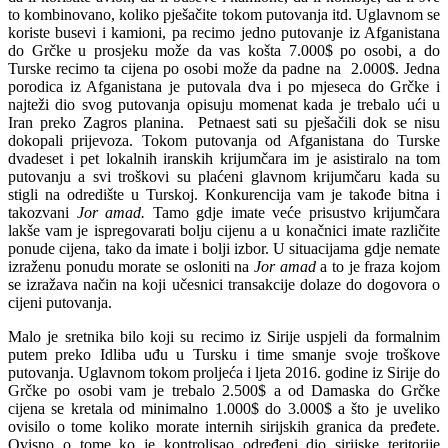
to kombinovano, koliko pješačite tokom putovanja itd. Uglavnom se
koriste busevi i kamioni, pa recimo jedno putovanje iz Afganistana
do Grčke u prosjeku može da vas košta 7.000$ po osobi, a do
Turske recimo ta cijena po osobi može da padne na 2.000$. Jedna
porodica iz Afganistana je putovala dva i po mjeseca do Grčke i
najteži dio svog putovanja opisuju momenat kada je trebalo ući u
Iran preko Zagros planina. Petnaest sati su pješačili dok se nisu
dokopali prijevoza. Tokom putovanja od Afganistana do Turske
dvadeset i pet lokalnih iranskih krijumčara im je asistiralo na tom
putovanju a svi troškovi su plaćeni glavnom krijumčaru kada su
stigli na odredište u Turskoj. Konkurencija vam je takođe bitna i
takozvani
Jor amad.
Tamo gdje imate veće prisustvo krijumčara
lakše vam je ispregovarati bolju cijenu a u konačnici imate različite
ponude cijena, tako da imate i bolji izbor. U situacijama gdje nemate
izraženu ponudu morate se osloniti na
Jor amad
a to je fraza kojom
se izražava način na koji učesnici transakcije dolaze do dogovora o
cijeni putovanja.
Malo je sretnika bilo koji su recimo iz Sirije uspjeli da formalnim
putem preko Idliba uđu u Tursku i time smanje svoje troškove
putovanja. Uglavnom tokom proljeća i ljeta 2016. godine iz Sirije do
Grčke po osobi vam je trebalo 2.500$ a od Damaska do Grčke
cijena se kretala od minimalno 1.000$ do 3.000$ a što je uveliko
ovisilo o tome koliko morate internih sirijskih granica da pređete.
Ovisno o tome ko je kontrolisao određeni dio sirijske teritorije