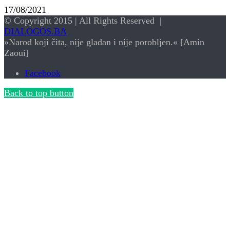
17/08/2021
© Copyright 2015 | All Rights Reserved |
DIALOGOS.BA
»Narod koji čita, nije gladan i nije porobljen.« [Amin
Zaoui]
Facebook
Back to top button