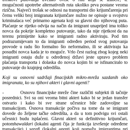
mogućnosti upotrebe alternativnih ruta ukoliko prva postane veoma
rizična. Najveći trošak se odnosi na transportni dio krijumčarenja pri
čemu veliki broj imigranata krijumčare nužno ne opisuje u svojstvu
kriminalaca već primarno agenata koji su glavni dio njihovog puta.
Plaćanje se rijetko odvija na način da imigrant unaprijed ima toliko
novca da pokrije kompletno putovanje, tako da nije rijetkost da na
terenu primijetite kako se imigranti radno aktiviraju. Pod tim
podrazumijevam to da imigranti određen period svog putovanja
provode u radu što formalno što neformalno, ili se aktiviraju ka
posudbi novca kada je to moguće. Vrlo čest razlog zbog kojeg neki
imigranti ostaju duže u određenoj državi jeste upravo problem
plaćanja transporta i dolaska do novca kojim bi se isfinanciralo to
putovanje do krajnjeg odredišta.
Koji su osnovni sadržaji finacijskih mikro-mreža sazdanih oko
imigranata, ko su njihovi akteri i glavni agenti?
- Osnovu financijske mreže čine različiti subjekti ili tačnije
posrednici. Svi su oni veoma bitni akteri kako bi se jedan transfer
ostvario i kako bi sve strane učesnice bile zadovoljne sa
transakcijom. Osnova transakcije počiva na tome da se imigrant
dovede do željene tačke odredišta, a da u tom podvigu svi ostali
učesnici budu isplaćeni. Glavni akteri su definitivno krijumčari,
potom
hawaldari
(lokalni agenti čija je funkcija izvršenje određene
transakcije) i
sarafi
(lokalni agenti koji pomažu imigrantima pri