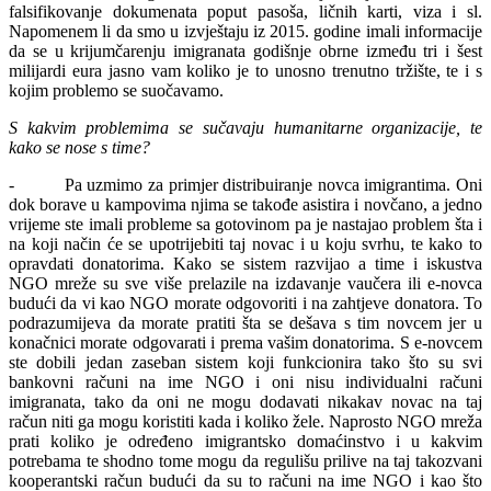
falsifikovanje dokumenata poput pasoša, ličnih karti, viza i sl.
Napomenem li da smo u izvještaju iz 2015. godine imali informacije
da se u krijumčarenju imigranata godišnje obrne između tri i šest
milijardi eura jasno vam koliko je to unosno trenutno tržište, te i s
kojim problemo se suočavamo.
S kakvim problemima se sučavaju humanitarne organizacije, te
kako se nose s time?
- Pa uzmimo za primjer distribuiranje novca imigrantima. Oni
dok borave u kampovima njima se takođe asistira i novčano, a jedno
vrijeme ste imali probleme sa gotovinom pa je nastajao problem šta i
na koji način će se upotrijebiti taj novac i u koju svrhu, te kako to
opravdati donatorima. Kako se sistem razvijao a time i iskustva
NGO mreže su sve više prelazile na izdavanje vaučera ili e-novca
budući da vi kao NGO morate odgovoriti i na zahtjeve donatora. To
podrazumijeva da morate pratiti šta se dešava s tim novcem jer u
konačnici morate odgovarati i prema vašim donatorima. S e-novcem
ste dobili jedan zaseban sistem koji funkcionira tako što su svi
bankovni računi na ime NGO i oni nisu individualni računi
imigranata, tako da oni ne mogu dodavati nikakav novac na taj
račun niti ga mogu koristiti kada i koliko žele. Naprosto NGO mreža
prati koliko je određeno imigrantsko domaćinstvo i u kakvim
potrebama te shodno tome mogu da regulišu prilive na taj takozvani
kooperantski račun budući da su to računi na ime NGO i kao što