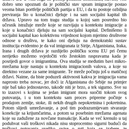
dobro smo upoznati da je politički stav spram imigracije postao
veoma bitan portfelje političkih partija u EU, i da tu postoje ozbiljna
previranja što u konačnici djeluje i na sam socijalni kapital tih
država. Upravo na tom tragu studija u kojoj sam posredno bio
učesnik istražuje mreže koje se razvijaju u kontekstu imigracije a
koje u konačnici djeluju na sam socijalni kapital. Definišemo li
socijalni kapital kao kolektivnu vrijednost kojom mjerimo društvene
odnose u društvu, te kako oni djeluju na demokratski sustav
institucija evidentno je da val imigranata iz Sirije, Afganistana, Iraka,
Irana i drugih država je razdijelio političku scenu EU pri čemu
nerijetko možemo svjedočiti vrlo žestokim raspravama kada je
posrijedi govor o imigrantima. Ova studija se međutim bavi mikro-
mrežama koje nastaju u kontekstu imigracionih valova, a koje su
direktno vezane za same imigrante. Te mreže počinju još u matičnoj
državi. Naime, da biste poduzeli aktivnosti kakva je imigracija vama
naprosto treba novac, jer doći iz Afganistana do Srbije na primjer
nije baš tako jednostavno, takođe niti je brzo, a tek sigurno. Sve su
to izazovi s kojima se jedan imigrant mora suočiti tokom svog
putovanja, i u tom kontekstu sam proces pripreme počinje s
prodajom zemlje, stoke, ili nekih drugih nepokretnina i pokretnina.
Potom slijedi umrežavanje, a pod tim podrazumijevam stvaranje
konekcije sa krijumčarima, a potom sa posebnim mrežama agenata
koje su zadužene za novčane transakcije. Kada se već krenulo u taj
poduhvat vaši troškovi nikada nisu stoprocentno sigurni budući da
troškovi putovanja uveliko ovise o ruti koja se izabere, te