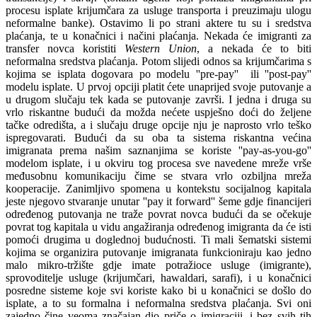
procesu isplate krijumčara za usluge transporta i preuzimaju ulogu
neformalne banke). Ostavimo li po strani aktere tu su i sredstva
plaćanja, te u konačnici i načini plaćanja. Nekada će imigranti za
transfer novca koristiti
Western Union
, a nekada će to biti
neformalna sredstva plaćanja. Potom slijedi odnos sa krijumčarima s
kojima se isplata dogovara po modelu ''pre-pay'' ili ''post-pay''
modelu isplate. U prvoj opciji platit ćete unaprijed svoje putovanje a
u drugom slučaju tek kada se putovanje završi. I jedna i druga su
vrlo riskantne budući da možda nećete uspješno doći do željene
tačke odredišta, a i slučaju druge opcije nju je naprosto vrlo teško
ispregovarati. Budući da su oba ta sistema riskantna većina
imigranata prema našim saznanjima se koriste ''pay-as-you-go''
modelom isplate, i u okviru tog procesa sve navedene mreže vrše
međusobnu komunikaciju čime se stvara vrlo ozbiljna mreža
kooperacije. Zanimljivo spomena u kontekstu socijalnog kapitala
jeste njegovo stvaranje unutar ''pay it forward'' šeme gdje financijeri
određenog putovanja ne traže povrat novca budući da se očekuje
povrat tog kapitala u vidu angažiranja određenog imigranta da će isti
pomoći drugima u doglednoj budućnosti. Ti mali šematski sistemi
kojima se organizira putovanje imigranata funkcioniraju kao jedno
malo mikro-tržište gdje imate potražioce usluge (imigrante),
sprovoditelje usluge (krijumčari, hawaldari, sarafi), i u konačnici
posredne sisteme koje svi koriste kako bi u konačnici se došlo do
isplate, a to su formalna i neformalna sredstva plaćanja. Svi oni
zajedno čine veoma značajan dio priče o imigraciji, i bez svih tih