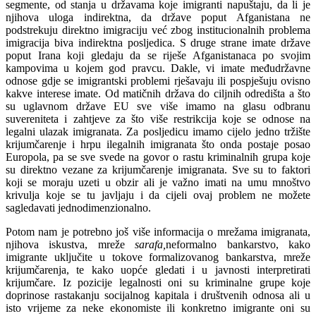
segmente, od stanja u državama koje imigranti napuštaju, da li je
njihova uloga indirektna, da države poput Afganistana ne
podstrekuju direktno imigraciju već zbog institucionalnih problema
imigracija biva indirektna posljedica. S druge strane imate države
poput Irana koji gledaju da se riješe Afganistanaca po svojim
kampovima u kojem god pravcu. Dakle, vi imate međudržavne
odnose gdje se imigrantski problemi rješavaju ili pospješuju ovisno
kakve interese imate. Od matičnih država do ciljnih odredišta a što
su uglavnom države EU sve više imamo na glasu odbranu
suvereniteta i zahtjeve za što više restrikcija koje se odnose na
legalni ulazak imigranata. Za posljedicu imamo cijelo jedno tržište
krijumčarenje i hrpu ilegalnih imigranata što onda postaje posao
Europola, pa se sve svede na govor o rastu kriminalnih grupa koje
su direktno vezane za krijumčarenje imigranata. Sve su to faktori
koji se moraju uzeti u obzir ali je važno imati na umu mnoštvo
krivulja koje se tu javljaju i da cijeli ovaj problem ne možete
sagledavati jednodimenzionalno.
Potom nam je potrebno još više informacija o mrežama imigranata,
njihova iskustva, mreže
sarafa,
neformalno bankarstvo, kako
imigrante uključite u tokove formalizovanog bankarstva, mreže
krijumčarenja, te kako uopće gledati i u javnosti interpretirati
krijumčare. Iz pozicije legalnosti oni su kriminalne grupe koje
doprinose rastakanju socijalnog kapitala i društvenih odnosa ali u
isto vrijeme za neke ekonomiste ili konkretno imigrante oni su