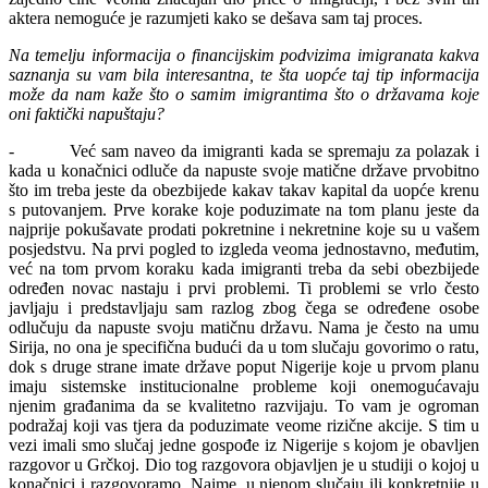
aktera nemoguće je razumjeti kako se dešava sam taj proces.
Na temelju informacija o financijskim podvizima imigranata kakva
saznanja su vam bila interesantna, te šta uopće taj tip informacija
može da nam kaže što o samim imigrantima što o državama koje
oni faktički napuštaju?
- Već sam naveo da imigranti kada se spremaju za polazak i
kada u konačnici odluče da napuste svoje matične države prvobitno
što im treba jeste da obezbijede kakav takav kapital da uopće krenu
s putovanjem. Prve korake koje poduzimate na tom planu jeste da
najprije pokušavate prodati pokretnine i nekretnine koje su u vašem
posjedstvu. Na prvi pogled to izgleda veoma jednostavno, međutim,
već na tom prvom koraku kada imigranti treba da sebi obezbijede
određen novac nastaju i prvi problemi. Ti problemi se vrlo često
javljaju i predstavljaju sam razlog zbog čega se određene osobe
odlučuju da napuste svoju matičnu državu. Nama je često na umu
Sirija, no ona je specifična budući da u tom slučaju govorimo o ratu,
dok s druge strane imate države poput Nigerije koje u prvom planu
imaju sistemske institucionalne probleme koji onemogućavaju
njenim građanima da se kvalitetno razvijaju. To vam je ogroman
podražaj koji vas tjera da poduzimate veome rizične akcije. S tim u
vezi imali smo slučaj jedne gospođe iz Nigerije s kojom je obavljen
razgovor u Grčkoj. Dio tog razgovora objavljen je u studiji o kojoj u
konačnici i razgovoramo. Naime, u njenom slučaju ili konkretnije u