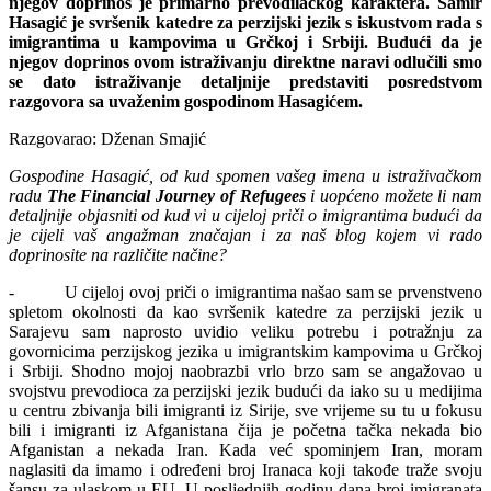
njegov doprinos je primarno prevodilačkog karaktera. Samir
Hasagić je svršenik katedre za perzijski jezik s iskustvom rada s
imigrantima u kampovima u Grčkoj i Srbiji. Budući da je
njegov doprinos ovom istraživanju direktne naravi odlučili smo
se dato istraživanje detaljnije predstaviti posredstvom
razgovora sa uvaženim gospodinom Hasagićem.
Razgovarao: Dženan Smajić
Gospodine Hasagić, od kud spomen vašeg imena u istraživačkom
radu
The Financial Journey of Refugees
i uopćeno možete li nam
detaljnije objasniti od kud vi u cijeloj priči o imigrantima budući da
je cijeli vaš angažman značajan i za naš blog kojem vi rado
doprinosite na različite načine?
- U cijeloj ovoj priči o imigrantima našao sam se prvenstveno
spletom okolnosti da kao svršenik katedre za perzijski jezik u
Sarajevu sam naprosto uvidio veliku potrebu i potražnju za
govornicima perzijskog jezika u imigrantskim kampovima u Grčkoj
i Srbiji. Shodno mojoj naobrazbi vrlo brzo sam se angažovao u
svojstvu prevodioca za perzijski jezik budući da iako su u medijima
u centru zbivanja bili imigranti iz Sirije, sve vrijeme su tu u fokusu
bili i imigranti iz Afganistana čija je početna tačka nekada bio
Afganistan a nekada Iran. Kada već spominjem Iran, moram
naglasiti da imamo i određeni broj Iranaca koji takođe traže svoju
šansu za ulaskom u EU. U posljednjih godinu dana broj imigranata