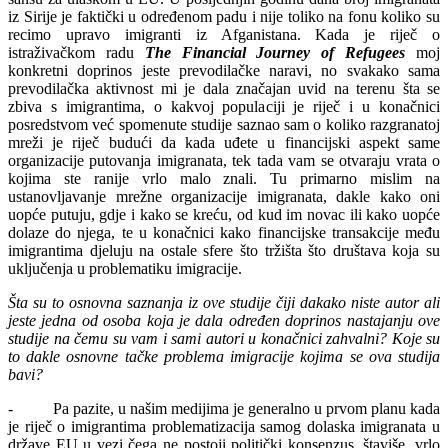
iz Sirije je faktički u određenom padu i nije toliko na fonu koliko su
recimo upravo imigranti iz Afganistana. Kada je riječ o
istraživačkom radu
The Financial Journey of Refugees
moj
konkretni doprinos jeste prevodilačke naravi, no svakako sama
prevodilačka aktivnost mi je dala značajan uvid na terenu šta se
zbiva s imigrantima, o kakvoj populaciji je riječ i u konačnici
posredstvom već spomenute studije saznao sam o koliko razgranatoj
mreži je riječ budući da kada uđete u financijski aspekt same
organizacije putovanja imigranata, tek tada vam se otvaraju vrata o
kojima ste ranije vrlo malo znali. Tu primarno mislim na
ustanovljavanje mrežne organizacije imigranata, dakle kako oni
uopće putuju, gdje i kako se kreću, od kud im novac ili kako uopće
dolaze do njega, te u konačnici kako financijske transakcije među
imigrantima djeluju na ostale sfere što tržišta što društava koja su
uključenja u problematiku imigracije.
Šta su to osnovna saznanja iz ove studije čiji dakako niste autor ali
jeste jedna od osoba koja je dala određen doprinos nastajanju ove
studije na čemu su vam i sami autori u konačnici zahvalni? Koje su
to dakle osnovne tačke problema imigracije kojima se ova studija
bavi?
- Pa pazite, u našim medijima je generalno u prvom planu kada
je riječ o imigrantima problematizacija samog dolaska imigranata u
države EU u vezi čega ne postoji politički konsenzus, štaviše, vrlo