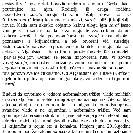
dostaviti vaš novac dok boravite recimo u kampu u Grčkoj kada
potrebujete za njim. Roditelji ili druga rodbina
posredstvom
sarafa
mogu da vam pošalju novac koji se
štiti
ramzom
(šifrom) koju znate samo vi,
saraf
i bližnji koji šalju
novac. Kada sam ukratko objasnio kakvu ulogu igra
saraf
jasno
vam je zašto sam rekao da je za imigrante veoma bitno da oni
izaberu
sarafa
i da po mogućnosti taj
saraf
nema nikakva
poznanstva s krijumčarima a tek otvoreni vid suradnje.
Sistem
sarafa
najviše prepoznajemo u kontekstu imigranata koji
dolaze iz Afganistana i Irana i on naprosto funkcioniše na modelu
''pay-as-you-go''. Odradi se jedna dogovorena ruta, vi zovete
vašeg
sarafa
, on dostavlja novac glavnom krijumčaru koji potom
dogovara novu rutu s novim krijumčarom i nakon što se obavi ta
ruta ponovo sve ide cirkularno. Od Afganistana do Turske i Grčke u
cijelom tom putovanju osim imigranata glavni akteri su krijumčari
i
sarafi
.
Budući da govorimo o jednom neformalnom tržištu, vlade različitih
država uključenih u problem imigracije poduzimaju različite politike,
a jedna od njih je da kontrolu dolaska imigranata kontrolišu upravo
zvanične vlade a ne krijumčari i neformalno tržište. Već sam
spominjao da na samu strukturu cijene putovanja glavni efekat imaju
određeni rizici, a jedan od glavnih rizika jeste da budete uhvaćeni vi
ili krijumčar s kojim ste u kontaktu. Krajem juna 2016.godine
Europol je podržao akciju
Sirocco-2
koja je imala u planu razbijanje