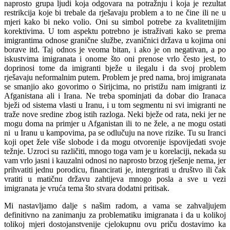
naprosto grupa ljudi koja odgovara na potražnju i koja je rezultat
restrikcija koje bi trebale da rješavaju problem a to ne čine ili ne u
mjeri kako bi neko volio. Oni su simbol potrebe za kvalitetnijim
korektivima. U tom aspektu potrebno je istraživati kako se prema
imigrantima odnose granične službe, zvaničnici država u kojima oni
borave itd. Taj odnos je veoma bitan, i ako je on negativan, a po
iskustvima imigranata i onome što oni prenose vrlo često jest, to
doprinosi tome da imigranti bježe u ilegalu i da svoj problem
rješavaju neformalnim putem. Problem je pred nama, broj imigranata
se smanjio ako govorimo o Sirijcima, no pristižu nam imigranti iz
Afganistana ali i Irana. Ne treba spominjati da dobar dio Iranaca
bježi od sistema vlasti u Iranu, i u tom segmentu ni svi imigranti ne
traže nove sredine zbog istih razloga. Neki bježe od rata, neki jer ne
mogu doma na primjer u Afganistan ili to ne žele, a ne mogu ostati
ni u Iranu u kampovima, pa se odlučuju na nove rizike. Tu su Iranci
koji opet žele više slobode i da mogu otvorenije ispovijedati svoje
težnje. Uzroci su različiti, mnogo toga vam je u korelaciji, nekada su
vam vrlo jasni i kauzalni odnosi no naprosto brzog rješenje nema, jer
prihvatiti jednu porodicu, financirati je, intergrirati u društvo ili čak
vratiti u matičnu državu zahtijeva mnogo posla a sve u vezi
imigranata je vruća tema što stvara dodatni pritisak.
Mi nastavljamo dalje s našim radom, a vama se zahvaljujem
definitivno na zanimanju za problematiku imigranata i da u kolikoj
tolikoj mjeri dostojanstvenije cjelokupnu ovu priču dostavimo ka