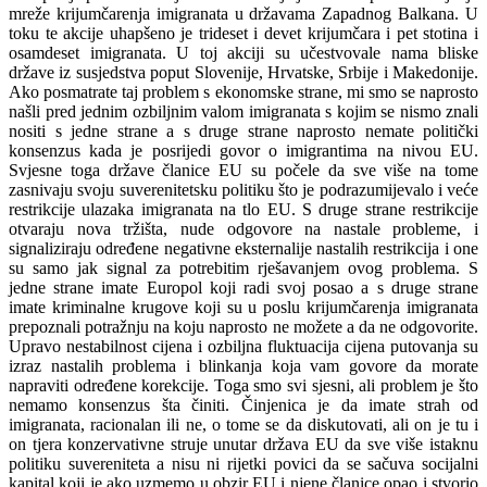
mreže krijumčarenja imigranata u državama Zapadnog Balkana. U
toku te akcije uhapšeno je trideset i devet krijumčara i pet stotina i
osamdeset imigranata. U toj akciji su učestvovale nama bliske
države iz susjedstva poput Slovenije, Hrvatske, Srbije i Makedonije.
Ako posmatrate taj problem s ekonomske strane, mi smo se naprosto
našli pred jednim ozbiljnim valom imigranata s kojim se nismo znali
nositi s jedne strane a s druge strane naprosto nemate politički
konsenzus kada je posrijedi govor o imigrantima na nivou EU.
Svjesne toga države članice EU su počele da sve više na tome
zasnivaju svoju suverenitetsku politiku što je podrazumijevalo i veće
restrikcije ulazaka imigranata na tlo EU. S druge strane restrikcije
otvaraju nova tržišta, nude odgovore na nastale probleme, i
signaliziraju određene negativne eksternalije nastalih restrikcija i one
su samo jak signal za potrebitim rješavanjem ovog problema. S
jedne strane imate Europol koji radi svoj posao a s druge strane
imate kriminalne krugove koji su u poslu krijumčarenja imigranata
prepoznali potražnju na koju naprosto ne možete a da ne odgovorite.
Upravo nestabilnost cijena i ozbiljna fluktuacija cijena putovanja su
izraz nastalih problema i blinkanja koja vam govore da morate
napraviti određene korekcije. Toga smo svi sjesni, ali problem je što
nemamo konsenzus šta činiti. Činjenica je da imate strah od
imigranata, racionalan ili ne, o tome se da diskutovati, ali on je tu i
on tjera konzervativne struje unutar država EU da sve više istaknu
politiku suvereniteta a nisu ni rijetki povici da se sačuva socijalni
kapital koji je ako uzmemo u obzir EU i njene članice opao i stvorio