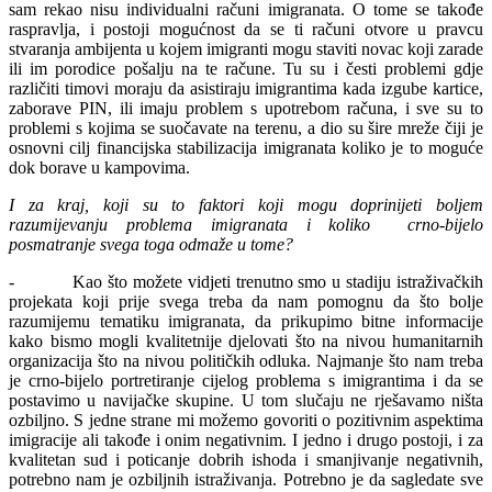
sam rekao nisu individualni računi imigranata. O tome se takođe
raspravlja, i postoji mogućnost da se ti računi otvore u pravcu
stvaranja ambijenta u kojem imigranti mogu staviti novac koji zarade
ili im porodice pošalju na te račune. Tu su i česti problemi gdje
različiti timovi moraju da asistiraju imigrantima kada izgube kartice,
zaborave PIN, ili imaju problem s upotrebom računa, i sve su to
problemi s kojima se suočavate na terenu, a dio su šire mreže čiji je
osnovni cilj financijska stabilizacija imigranata koliko je to moguće
dok borave u kampovima.
I za kraj, koji su to faktori koji mogu doprinijeti boljem
razumijevanju problema imigranata i koliko crno-bijelo
posmatranje svega toga odmaže u tome?
-
Kao što možete vidjeti trenutno smo u stadiju istraživačkih
projekata koji prije svega treba da nam pomognu da što bolje
razumijemu tematiku imigranata, da prikupimo bitne informacije
kako bismo mogli kvalitetnije djelovati što na nivou humanitarnih
organizacija što na nivou političkih odluka. Najmanje što nam treba
je crno-bijelo portretiranje cijelog problema s imigrantima i da se
postavimo u navijačke skupine. U tom slučaju ne rješavamo ništa
ozbiljno. S jedne strane mi možemo govoriti o pozitivnim aspektima
imigracije ali takođe i onim negativnim. I jedno i drugo postoji, i za
kvalitetan sud i poticanje dobrih ishoda i smanjivanje negativnih,
potrebno nam je ozbiljnih istraživanja. Potrebno je da sagledate sve