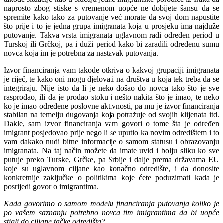
naprosto zbog stiske s vremenom uopće ne dobijete šansu da se
spremite kako tako za putovanje već morate da svoj dom napustite
što prije i to je jedna grupa imigranata koja u prosjeku ima najduže
putovanje. Takva vrsta imigranata uglavnom radi određen period u
Turskoj ili Grčkoj, pa i duži period kako bi zaradili određenu sumu
novca koja im je potrebna za nastavak putovanja.
Izvor financiranja vam takođe otkriva o kakvoj grupaciji imigranata
je riječ, te kako oni mogu djelovati na društva u koja tek treba da se
integriraju. Nije isto da li je neko došao do novca tako što je sve
rasprodao, ili da je prodao stoku i nešto nakita što je imao, te neko
ko je imao određene poslovne aktivnosti, pa mu je izvor financiranja
stabilan na temelju dugovanja koja potražuje od svojih klijenata itd.
Dakle, sam izvor financiranja vam govori o tome šta je određen
imigrant posjedovao prije nego li se uputio ka novim odredištem i to
vam dakako nudi bitne informacije o samom statusu i obrazovanju
imigranata. Na taj način možete da imate uvid i bolju sliku ko sve
putuje preko Turske, Grčke, pa Srbije i dalje prema državama EU
koje su uglavnom ciljane kao konačno odredište, i da donosite
konkretnije zaključke o politikima koje ćete poduzimati kada je
posrijedi govor o imigrantima.
Kada govorimo o samom modelu financiranja putovanja koliko je
po vašem saznanju potrebno novca tim imigrantima da bi uopće
stigli do ciljane tačke odredišta?