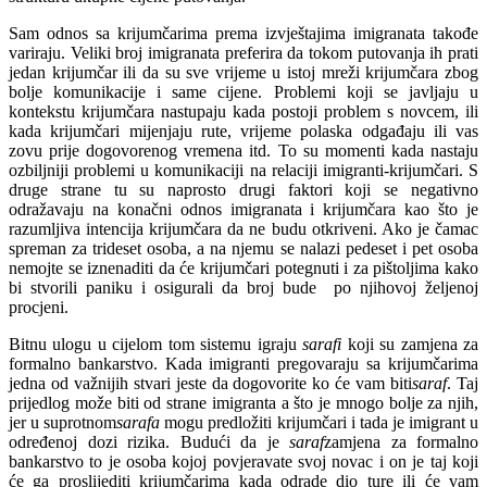
Sam odnos sa krijumčarima prema izvještajima imigranata takođe
variraju. Veliki broj imigranata preferira da tokom putovanja ih prati
jedan krijumčar ili da su sve vrijeme u istoj mreži krijumčara zbog
bolje komunikacije i same cijene. Problemi koji se javljaju u
kontekstu krijumčara nastupaju kada postoji problem s novcem, ili
kada krijumčari mijenjaju rute, vrijeme polaska odgađaju ili vas
zovu prije dogovorenog vremena itd. To su momenti kada nastaju
ozbiljniji problemi u komunikaciji na relaciji imigranti-krijumčari. S
druge strane tu su naprosto drugi faktori koji se negativno
odražavaju na konačni odnos imigranata i krijumčara kao što je
razumljiva intencija krijumčara da ne budu otkriveni. Ako je čamac
spreman za trideset osoba, a na njemu se nalazi pedeset i pet osoba
nemojte se iznenaditi da će krijumčari potegnuti i za pištoljima kako
bi stvorili paniku i osigurali da broj bude po njihovoj željenoj
procjeni.
Bitnu ulogu u cijelom tom sistemu igraju
sarafi
koji su zamjena za
formalno bankarstvo. Kada imigranti pregovaraju sa krijumčarima
jedna od važnijih stvari jeste da dogovorite ko će vam biti
saraf
. Taj
prijedlog može biti od strane imigranta a što je mnogo bolje za njih,
jer u suprotnom
sarafa
mogu predložiti krijumčari i tada je imigrant u
određenoj dozi rizika. Budući da je
saraf
zamjena za formalno
bankarstvo to je osoba kojoj povjeravate svoj novac i on je taj koji
će ga proslijediti krijumčarima kada odrade dio ture ili će vam