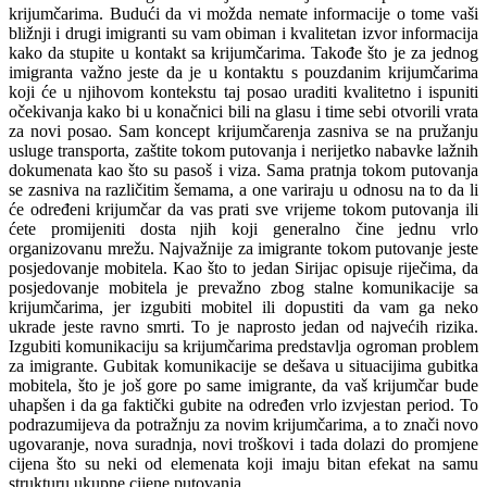
krijumčarima. Budući da vi možda nemate informacije o tome vaši
bližnji i drugi imigranti su vam obiman i kvalitetan izvor informacija
kako da stupite u kontakt sa krijumčarima. Takođe što je za jednog
imigranta važno jeste da je u kontaktu s pouzdanim krijumčarima
koji će u njihovom kontekstu taj posao uraditi kvalitetno i ispuniti
očekivanja kako bi u konačnici bili na glasu i time sebi otvorili vrata
za novi posao. Sam koncept krijumčarenja zasniva se na pružanju
usluge transporta, zaštite tokom putovanja i nerijetko nabavke lažnih
dokumenata kao što su pasoš i viza. Sama pratnja tokom putovanja
se zasniva na različitim šemama, a one variraju u odnosu na to da li
će određeni krijumčar da vas prati sve vrijeme tokom putovanja ili
ćete promijeniti dosta njih koji generalno čine jednu vrlo
organizovanu mrežu. Najvažnije za imigrante tokom putovanje jeste
posjedovanje mobitela. Kao što to jedan Sirijac opisuje riječima, da
posjedovanje mobitela je prevažno zbog stalne komunikacije sa
krijumčarima, jer izgubiti mobitel ili dopustiti da vam ga neko
ukrade jeste ravno smrti. To je naprosto jedan od najvećih rizika.
Izgubiti komunikaciju sa krijumčarima predstavlja ogroman problem
za imigrante. Gubitak komunikacije se dešava u situacijima gubitka
mobitela, što je još gore po same imigrante, da vaš krijumčar bude
uhapšen i da ga faktički gubite na određen vrlo izvjestan period. To
podrazumijeva da potražnju za novim krijumčarima, a to znači novo
ugovaranje, nova suradnja, novi troškovi i tada dolazi do promjene
cijena što su neki od elemenata koji imaju bitan efekat na samu
strukturu ukupne cijene putovanja.