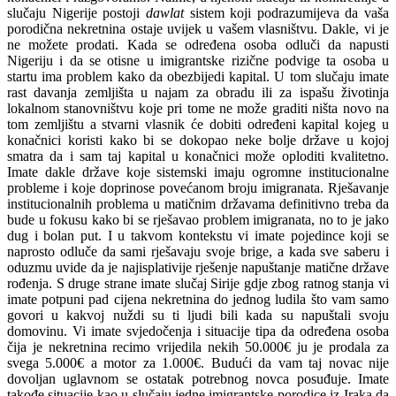
slučaju Nigerije postoji
dawlat
sistem koji podrazumijeva da vaša
porodična nekretnina ostaje uvijek u vašem vlasništvu. Dakle, vi je
ne možete prodati. Kada se određena osoba odluči da napusti
Nigeriju i da se otisne u imigrantske rizične podvige ta osoba u
startu ima problem kako da obezbijedi kapital. U tom slučaju imate
rast davanja zemljišta u najam za obradu ili za ispašu životinja
lokalnom stanovništvu koje pri tome ne može graditi ništa novo na
tom zemljištu a stvarni vlasnik će dobiti određeni kapital kojeg u
konačnici koristi kako bi se dokopao neke bolje države u kojoj
smatra da i sam taj kapital u konačnici može oploditi kvalitetno.
Imate dakle države koje sistemski imaju ogromne institucionalne
probleme i koje doprinose povećanom broju imigranata. Rješavanje
institucionalnih problema u matičnim državama definitivno treba da
bude u fokusu kako bi se rješavao problem imigranata, no to je jako
dug i bolan put. I u takvom kontekstu vi imate pojedince koji se
naprosto odluče da sami rješavaju svoje brige, a kada sve saberu i
oduzmu uvide da je najisplativije rješenje napuštanje matične države
rođenja. S druge strane imate slučaj Sirije gdje zbog ratnog stanja vi
imate potpuni pad cijena nekretnina do jednog ludila što vam samo
govori u kakvoj nuždi su ti ljudi bili kada su napuštali svoju
domovinu. Vi imate svjedočenja i situacije tipa da određena osoba
čija je nekretnina recimo vrijedila nekih 50.000€ ju je prodala za
svega 5.000€ a motor za 1.000€. Budući da vam taj novac nije
dovoljan uglavnom se ostatak potrebnog novca posuđuje. Imate
takođe situacije kao u slučaju jedne imigrantske porodice iz Iraka da