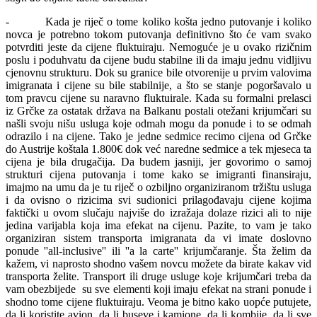
- Kada je riječ o tome koliko košta jedno putovanje i koliko
novca je potrebno tokom putovanja definitivno što će vam svako
potvrditi jeste da cijene fluktuiraju. Nemoguće je u ovako rizičnim
poslu i poduhvatu da cijene budu stabilne ili da imaju jednu vidljivu
cjenovnu strukturu. Dok su granice bile otvorenije u prvim valovima
imigranata i cijene su bile stabilnije, a što se stanje pogoršavalo u
tom pravcu cijene su naravno fluktuirale. Kada su formalni prelasci
iz Grčke za ostatak država na Balkanu postali otežani krijumčari su
našli svoju nišu usluga koje odmah mogu da ponude i to se odmah
odrazilo i na cijene. Tako je jedne sedmice recimo cijena od Grčke
do Austrije koštala 1.800€ dok već naredne sedmice a tek mjeseca ta
cijena je bila drugačija. Da budem jasniji, jer govorimo o samoj
strukturi cijena putovanja i tome kako se imigranti finansiraju,
imajmo na umu da je tu riječ o ozbiljno organiziranom tržištu usluga
i da ovisno o rizicima svi sudionici prilagođavaju cijene kojima
faktički u ovom slučaju najviše do izražaja dolaze rizici ali to nije
jedina varijabla koja ima efekat na cijenu. Pazite, to vam je tako
organiziran sistem transporta imigranata da vi imate doslovno
ponude ''all-inclusive'' ili ''a la carte'' krijumčaranje. Šta želim da
kažem, vi naprosto shodno vašem novcu možete da birate kakav vid
transporta želite. Transport ili druge usluge koje krijumčari treba da
vam obezbijede su sve elementi koji imaju efekat na strani ponude i
shodno tome cijene fluktuiraju. Veoma je bitno kako uopće putujete,
da li koristite avion, da li buseve i kamione, da li kombije, da li sve