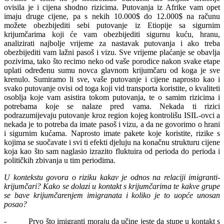
ovisila je i cijena shodno rizicima. Putovanja iz Afrike vam opet
imaju druge cijene, pa s nekih 10.000$ do 12.000$ na računu
možete obezbijediti sebi putovanje iz Etiopije sa sigurnim
krijumčarima koji će vam obezbijediti sigurnu kuću, hranu,
analizirati najbolje vrijeme za nastavak putovanja i ako treba
obezbijediti vam lažni pasoš i vizu. Sve vrijeme plaćanje se obavlja
pozivima, tako što recimo neko od vaše porodice nakon svake etape
uplati određenu sumu novca glavnom krijumčaru od koga je sve
krenulo. Sumiramo li sve, vaše putovanje i cijene naprosto kao i
svako putovanje ovisi od toga koji vid transporta koristite, o kvaliteti
osoblja koje vam asistira tokom putovanja, te o samim rizicima i
potrebama koje se nalaze pred vama. Nekada ti rizici
podrazumijevaju putovanje kroz region kojeg kontrolišu ISIL-ovci a
nekada je to potreba da imate pasoš i vizu, a da ne govorimo o hrani
i sigurnim kućama. Naprosto imate pakete koje koristite, rizike s
kojima se suočavate i svi ti efekti djeluju na konačnu strukturu cijene
koja kao što sam naglasio izrazito fluktuira od perioda do perioda i
političkih zbivanja u tim periodima.
U kontekstu govora o riziku kakav je odnos na relaciji imigranti-
krijumčari? Kako se dolazi u kontakt s krijumčarima te kakve grupe
se bave krijumčarenjem imigranata i koliko je to uopće unosan
posao?
- Prvo što imigranti moraju da učine jeste da stupe u kontakt s