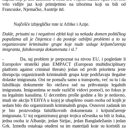
vrlo vidljiv jaz koji primijetimo na izborima koji su bili od
Francuske, Njemačke, Austrije itd.
Najčešće izbjegličke rute iz Afrike i Azije.
Dakle, prisutni su i negativni efekti koji su nekada domen političkog
populizma ali je činjenica i da postoje ozbiljni problemi a to su
organizovane kriminalne grupe koje nude usluge krijumčarenja
imigranta, falsikovanja dokumenata i sl.?
- Da, taj problem je prepoznat na nivou EU, i pogledate li
Europolov strateški plan EMPACT (European multidisciplinary
platform against criminal threats) jedan od prvih prioriteta jeste
disrupcija organiziranih kriminalnih grupa koje podržavaju ilegalne
dolaske imigranata. Oni ne pomažu samo u transportu, već su tu i da
falsifikuju dokumente što otežava rad na prihvatanju legalnih
imigranata. Imigrantima se nude različiti vidovi pomoći, no fokus je
na legalnim kanalima. U decembru prošle godine a što je nedavno,
imali ste akciju YEHYA u kojoj je uhapšeno osam osoba od kojih je
sedam bilo dio organiziranih kriminalnih grupa. Osnovni zadatak im
je bio proizvodnja falsifikovnih dokumenata i krijumčarenje
imigranata. U toj organiziranoj grupi trojica učesnika su bili iz Iraka,
jedna osoba iz Albanije, jedan Sirijac, jedan Bangladežanin i jedan
Grk. Između ostaloga otuđeni su im materijali koje su koristili za