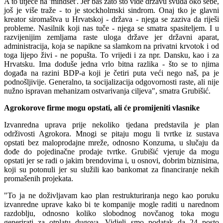
A to utječe na 'mindset'. Jer baš zato što vide državu svuda oko sebe,
još je više traže - to je stockholmski sindrom. Onaj tko je glavni
kreator siromaštva u Hrvatskoj - država - njega se zaziva da riješi
probleme. Nasilnik koji nas tuče - njega se smatra spasiteljem. I u
razvijenijim zemljama raste uloga države jer državni aparat,
administracija, koja se napikne sa slamkom na privatni krvotok i od
toga lijepo živi - ne popušta. To vrijedi i za npr. Dansku, kao i za
Hrvatsku. Ima doduše jedna vrlo bitna razlika - što se to njima
događa na razini BDP-a koji je četiri puta veći nego naš, pa je
podnošljivije. Generalno, ta socijalizacija odgovornosti raste, ali nije
nužno ispravan mehanizam ostvarivanja ciljeva", smatra Grubišić.
Agrokorove firme mogu opstati, ali će promijeniti vlasnike
Izvanredna uprava prije nekoliko tjedana predstavila je plan
održivosti Agrokora. Mnogi se pitaju mogu li tvrtke iz sustava
opstati bez maloprodajne mreže, odnosno Konzuma, u slučaju da
dođe do pojedinačne prodaje tvrtke. Grubišić vjeruje da mogu
opstati jer se radi o jakim brendovima i, u osnovi, dobrim biznisima,
koji su potonuli jer su služili kao bankomat za financiranje nekih
promašenih projekata.
"To ja ne doživljavam kao plan restrukturiranja nego kao poruku
izvanredne uprave kako bi te kompanije mogle raditi u narednom
razdoblju, odnosno koliko slobodnog novčanog toka mogu
generirati za otplatu dugova. Vidjeli smo podatak da 24 posto