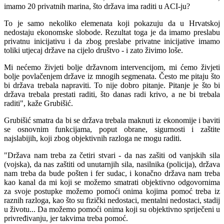
imamo 20 privatnih marina, što država ima raditi u ACI-ju?
To je samo nekoliko elemenata koji pokazuju da u Hrvatskoj
nedostaju ekonomske slobode. Rezultat toga je da imamo preslabu
privatnu inicijativu i da zbog preslabe privatne inicijative imamo
toliki utjecaj države na cijelo društvo - i zato živimo loše.
Mi nećemo živjeti bolje državnom intervencijom, mi ćemo živjeti
bolje povlačenjem države iz mnogih segmenata. Često me pitaju što
bi država trebala napraviti. To nije dobro pitanje. Pitanje je što bi
država trebala prestati raditi, što danas radi krivo, a ne bi trebala
raditi", kaže Grubišić.
Grubišić smatra da bi se država trebala maknuti iz ekonomije i baviti
se osnovnim funkcijama, poput obrane, sigurnosti i zaštite
najslabijih, koji zbog objektivnih razloga ne mogu raditi.
"Država nam treba za četiri stvari - da nas zašiti od vanjskih sila
(vojska), da nas zaštiti od unutarnjih sila, nasilnika (policija), država
nam treba da bude pošten i fer sudac, i konačno država nam treba
kao kanal da mi koji se možemo smatrati objektivno odgovornima
za svoje postupke možemo pomoći onima kojima pomoć treba iz
raznih razloga, kao što su fizički nedostaci, mentalni nedostaci, stadij
u životu... Da možemo pomoći onima koji su objektivno spriječeni u
privređivanju, jer takvima treba pomoć.