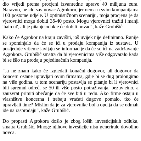
dio vrijedi prema procjeni izvanredne uprave 40 milijuna eura.
Naravno, ne ide sav novac Agrokoru, jer nema u svim kompanijama
100-postotne udjele. U optimističnom scenariju, moja procjena je da
vjerovnici mogu dobiti 35-40 posto. Mogu vjerovnici tražiti i manji
'haircut', ali je pitanje odakle će dobiti novac", kaže Grubišić.
Kako će Agrokor na kraju završiti, još uvijek nije definirano. Ranije
se spominjalo da će se ići u prodaju kompanija iz sustava. U
posljednje vrijeme javljaju se informacije da će se ići na zadržavanje
Agrokora. Grubišić smatra da bi vjerovnicima više odgovaralo kada
bi se išlo na prodaju pojedinačnih kompanija.
"Ja ne znam kako će izgledati konačni dogovor, ali dogovor da
koncern ostane upravljati ovim firmama, gdje bi se dug prolongirao
na više godina, u tom scenariju postavlja se pitanje bi li vjerovnici
bili spremni odreći se 50 ili više posto potraživanja, bezuvjetno, a
zauzvrat primiti obećanje da će sve biti u redu. Ako firme ostaju u
vlasništvu koncerna i trebaju vraćati dugove pomalo, tko će
upravljati time? Mislim da je za vjerovnike bolja opcija da se odmah
ide na rasprodaju", kaže Grubišić.
Do propasti Agrokora došlo je zbog loših investicijskih odluka,
smatra Grubišić. Mnoge njihove investicije nisu generirale dovoljno
novca.