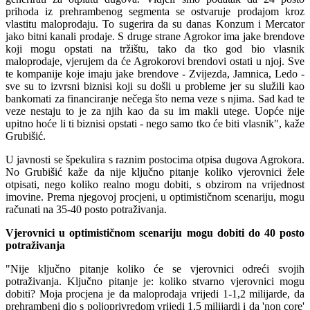
prihoda iz prehrambenog segmenta se ostvaruje prodajom kroz
vlastitu maloprodaju. To sugerira da su danas Konzum i Mercator
jako bitni kanali prodaje. S druge strane Agrokor ima jake brendove
koji mogu opstati na tržištu, tako da tko god bio vlasnik
maloprodaje, vjerujem da će Agrokorovi brendovi ostati u njoj. Sve
te kompanije koje imaju jake brendove - Zvijezda, Jamnica, Ledo -
sve su to izvrsni biznisi koji su došli u probleme jer su služili kao
bankomati za financiranje nečega što nema veze s njima. Sad kad te
veze nestaju to je za njih kao da su im makli utege. Uopće nije
upitno hoće li ti biznisi opstati - nego samo tko će biti vlasnik", kaže
Grubišić.
U javnosti se špekulira s raznim postocima otpisa dugova Agrokora.
No Grubišić kaže da nije ključno pitanje koliko vjerovnici žele
otpisati, nego koliko realno mogu dobiti, s obzirom na vrijednost
imovine. Prema njegovoj procjeni, u optimističnom scenariju, mogu
računati na 35-40 posto potraživanja.
Vjerovnici u optimističnom scenariju mogu dobiti do 40 posto
potraživanja
"Nije ključno pitanje koliko će se vjerovnici odreći svojih
potraživanja. Ključno pitanje je: koliko stvarno vjerovnici mogu
dobiti? Moja procjena je da maloprodaja vrijedi 1-1,2 milijarde, da
prehrambeni dio s poljoprivredom vrijedi 1,5 milijardi i da 'non core'