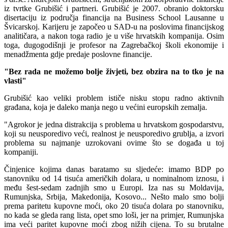
iz tvrtke Grubišić i partneri. Grubišić je 2007. obranio doktorsku
disertaciju iz područja financija na Business School Lausanne u
Švicarskoj. Karijeru je započeo u SAD-u na poslovima financijskog
analitičara, a nakon toga radio je u više hrvatskih kompanija. Osim
toga, dugogodišnji je profesor na Zagrebačkoj školi ekonomije i
menadžmenta gdje predaje poslovne financije.
"Bez rada ne možemo bolje živjeti, bez obzira na to tko je na
vlasti"
Grubišić kao veliki problem ističe nisku stopu radno aktivnih
građana, koja je daleko manja nego u većini europskih zemalja.
"Agrokor je jedna distrakcija s problema u hrvatskom gospodarstvu,
koji su neusporedivo veći, realnost je neusporedivo grublja, a izvori
problema su najmanje uzrokovani ovime što se događa u toj
kompaniji.
Činjenice kojima danas baratamo su sljedeće: imamo BDP po
stanovniku od 14 tisuća američkih dolara, u nominalnom iznosu, i
među šest-sedam zadnjih smo u Europi. Iza nas su Moldavija,
Rumunjska, Srbija, Makedonija, Kosovo... Nešto malo smo bolji
prema paritetu kupovne moći, oko 20 tisuća dolara po stanovniku,
no kada se gleda rang lista, opet smo loši, jer na primjer, Rumunjska
ima veći paritet kupovne moći zbog nižih cijena. To su brutalne