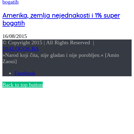
Amerika, zemlja nejednakosti i 1% super
bogatih
16/08/2015
© Copyright 2015 | All Rights Reserved |
DIALOGOS.BA
»Narod koji čita, nije gladan i nije porobljen.« [Amin
Zaoui]
Facebook
Back to top button