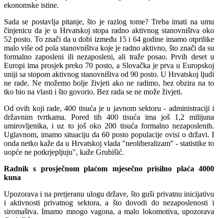
ekonomske istine.
Sada se postavlja pitanje, što je razlog tome? Treba imati na umu
činjenicu da je u Hrvatskoj stopa radno aktivnog stanovništva oko
52 posto. To znači da u dobi između 15 i 64 godine imamo otprilike
malo više od pola stanovništva koje je radno aktivno, što znači da su
formalno zaposleni ili nezaposleni, ali traže posao. Prvih deset u
Europi ima prosjek preko 70 posto, a Slovačka je prva u Europskoj
uniji sa stopom aktivnog stanovništva od 90 posto. U Hrvatskoj ljudi
ne rade. Ne možemo bolje živjeti ako ne radimo, bez obzira na to
tko bio na vlasti i što govorio. Bez rada se ne može živjeti.
Od ovih koji rade, 400 tisuća je u javnom sektoru - administraciji i
državnim tvrtkama. Pored tih 400 tisuća ima još 1,2 milijuna
umirovljenika, i uz to još oko 200 tisuća formalno nezaposlenih.
Uglavnom, imamo situaciju da 60 posto populacije ovisi o državi. I
onda netko kaže da u Hrvatskoj vlada "neoliberalizam" - statistike to
uopće ne potkrjepljuju", kaže Grubišić.
Radnik s prosječnom plaćom mjesečno prisilno plaća 4000
kuna
Upozorava i na pretjeranu ulogu države, što guši privatnu inicijativu
i aktivnosti privatnog sektora, a što dovodi do nezaposlenosti i
siromaštva. Imamo mnogo vagona, a malo lokomotiva, upozorava