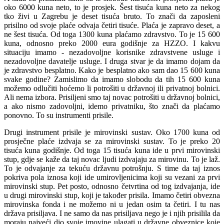
oko 6000 kuna neto, to je prosjek. Šest tisuća kuna neto za nekog
tko živi u Zagrebu je deset tisuća bruto. To znači da zaposleni
prisilno od svoje plaće odvaja četiri tisuće. Plaća je zapravo deset, a
ne šest tisuća. Od toga 1300 kuna plaćamo zdravstvo. To je 15 600
kuna, odnosno preko 2000 eura godišnje za HZZO. I kakvu
situaciju imamo - nezadovoljne korisnike zdravstvene usluge i
nezadovoljne davatelje usluge. I druga stvar je da imamo dojam da
je zdravstvo besplatno. Kako je besplatno ako sam dao 15 600 kuna
svake godine? Zamislimo da imamo slobodu da tih 15 600 kuna
možemo odlučiti hoćemo li potrošiti u državnoj ili privatnoj bolnici.
Ali nema izbora. Prisiljeni smo taj novac potrošiti u državnoj bolnici,
a ako nismo zadovoljni, idemo privatniku, što znači da plaćamo
ponovno. To su instrumenti prisile.
Drugi instrument prisile je mirovinski sustav. Oko 1700 kuna od
prosječne plaće izdvaja se za mirovinski sustav. To je preko 20
tisuća kuna godišnje. Od toga 15 tisuća kuna ide u prvi mirovinski
stup, gdje se kaže da taj novac ljudi izdvajaju za mirovinu. To je laž.
To je odvajanje za tekuću državnu potrošnju. S time da taj iznos
pokriva pola iznosa koji ide umirovljenicima koji su vezani za prvi
mirovinski stup. Pet posto, odnosno četvrtina od tog izdvajanja, ide
u drugi mirovinski stup, koji je također prisila. Imamo četiri obvezna
mirovinska fonda i ne možemo ni u jedan osim ta četiri. I tu nas
država prisiljava. I ne samo da nas prisiljava nego je i njih prisilila da
moraju najveći dio svoje imovine ulagati u državne obveznice koje