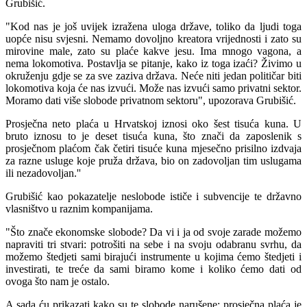
Grubišić.
"Kod nas je još uvijek izražena uloga države, toliko da ljudi toga
uopće nisu svjesni. Nemamo dovoljno kreatora vrijednosti i zato su
mirovine male, zato su plaće kakve jesu. Ima mnogo vagona, a
nema lokomotiva. Postavlja se pitanje, kako iz toga izaći? Živimo u
okruženju gdje se za sve zaziva država. Neće niti jedan političar biti
lokomotiva koja će nas izvući. Može nas izvući samo privatni sektor.
Moramo dati više slobode privatnom sektoru", upozorava Grubišić.
Prosječna neto plaća u Hrvatskoj iznosi oko šest tisuća kuna. U
bruto iznosu to je deset tisuća kuna, što znači da zaposlenik s
prosječnom plaćom čak četiri tisuće kuna mjesečno prisilno izdvaja
za razne usluge koje pruža država, bio on zadovoljan tim uslugama
ili nezadovoljan.''
Grubišić kao pokazatelje neslobode ističe i subvencije te državno
vlasništvo u raznim kompanijama.
"Što znače ekonomske slobode? Da vi i ja od svoje zarade možemo
napraviti tri stvari: potrošiti na sebe i na svoju odabranu svrhu, da
možemo štedjeti sami birajući instrumente u kojima ćemo štedjeti i
investirati, te treće da sami biramo kome i koliko ćemo dati od
ovoga što nam je ostalo.
A sada ću prikazati kako su te slobode narušene: prosječna plaća je