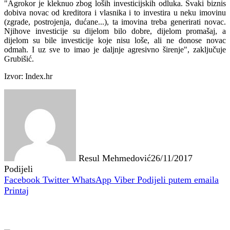
"Agrokor je kleknuo zbog loših investicijskih odluka. Svaki biznis
dobiva novac od kreditora i vlasnika i to investira u neku imovinu
(zgrade, postrojenja, dućane...), ta imovina treba generirati novac.
Njihove investicije su dijelom bilo dobre, dijelom promašaj, a
dijelom su bile investicije koje nisu loše, ali ne donose novac
odmah. I uz sve to imao je daljnje agresivno širenje", zaključuje
Grubišić.
Izvor: Index.hr
Resul Mehmedović
26/11/2017
Podijeli
Facebook
Twitter
WhatsApp
Viber
Podijeli putem emaila
Printaj
Povezani članci