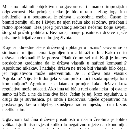
Mi smo ukinuli objektivnu odgovornost i imamo impresijsku
odgovornost. Na primjer, netko je bio u ratu i zbog toga ima
privilegije, a u potpunosti je zdrava i sposobna osoba. Časno je
braniti zemlju, ali ne i živjeti na njen račun ako si zdrav, priseban i
radno sposoban. Bez jačeg privatnog sektora nećemo bolje živjeti,
što god pričali političari. Bez rada, manje prisutnosti države i jače
privatne inicijative nema boljeg života.
Koje su direktne štete državnog uplitanja u biznis? Govori se o
stotinama milijuna eura izgubljenih u arbitraži u Ini. Kako će to
država nadoknaditi? Iz poreza. Platit ćemo svi mi. Koji je interes
prosječnog građanina da je država vlasnik u naftnoj kompaniji?
Apsolutno nikakav. I nadalje, država ne treba biti vlasnik bilo čega,
jer regulativom može intervenirati. Je li država bila vlasnik
Agrokora? Nije. Je li donijela zakon preko noći i sada upravlja tom
kompanijom? Agrokor je eklatantan primjer kako država kroz
regulativu može utjecati. Ako ima taj bič u ruci onda neka joj ostane
samo taj bič, a ne da ima dva biča. Jedan je taj, kroz regulativu, a
drugi da je suvlasnica, pa onda i kadrovira, utječe operativno na
poslovanje, kreira uhljebe, izmišljena radna mjesta, i čini biznis
neefikasnim.
Uglavnom količina državne prisutnosti u našim životima je toliko
velika. Ljudi nisu svjesni koliko to negativno utječe na ekonomiju.