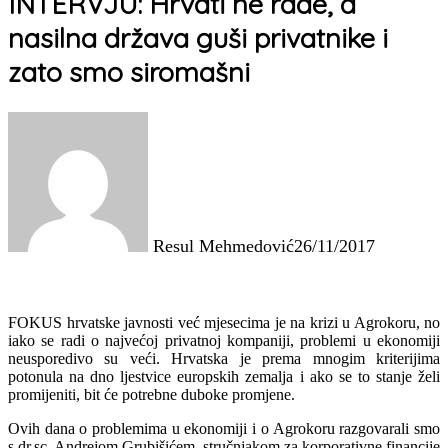
INTERVJU: Hrvati ne rade, a
nasilna država guši privatnike i
zato smo siromašni
Resul Mehmedović
26/11/2017
FOKUS hrvatske javnosti već mjesecima je na krizi u Agrokoru, no
iako se radi o najvećoj privatnoj kompaniji, problemi u ekonomiji
neusporedivo su veći. Hrvatska je prema mnogim kriterijima
potonula na dno ljestvice europskih zemalja i ako se to stanje želi
promijeniti, bit će potrebne duboke promjene.
Ovih dana o problemima u ekonomiji i o Agrokoru razgovarali smo
s dr.sc. Andrejom Grubišićem, stručnjakom za korporativne financije