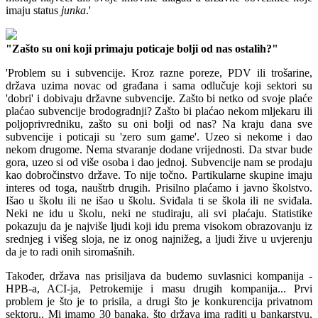
imaju status
junka
.'
"Zašto su oni koji primaju poticaje bolji od nas ostalih?"
'Problem su i subvencije. Kroz razne poreze, PDV ili trošarine,
država uzima novac od građana i sama odlučuje koji sektori su
'dobri' i dobivaju državne subvencije. Zašto bi netko od svoje plaće
plaćao subvencije brodogradnji? Zašto bi plaćao nekom mljekaru ili
poljoprivredniku, zašto su oni bolji od nas? Na kraju dana sve
subvencije i poticaji su 'zero sum game'. Uzeo si nekome i dao
nekom drugome. Nema stvaranje dodane vrijednosti. Da stvar bude
gora, uzeo si od više osoba i dao jednoj. Subvencije nam se prodaju
kao dobročinstvo države. To nije točno. Partikularne skupine imaju
interes od toga, nauštrb drugih. Prisilno plaćamo i javno školstvo.
Išao u školu ili ne išao u školu. Sviđala ti se škola ili ne sviđala.
Neki ne idu u školu, neki ne studiraju, ali svi plaćaju. Statistike
pokazuju da je najviše ljudi koji idu prema visokom obrazovanju iz
srednjeg i višeg sloja, ne iz onog najnižeg, a ljudi žive u uvjerenju
da je to radi onih siromašnih.
Također, država nas prisiljava da budemo suvlasnici kompanija -
HPB-a, ACI-ja, Petrokemije i masu drugih kompanija... Prvi
problem je što je to prisila, a drugi što je konkurencija privatnom
sektoru.. Mi imamo 30 banaka, što država ima raditi u bankarstvu,