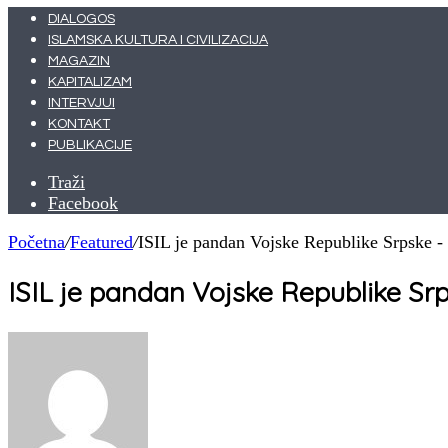
DIALOGOS
ISLAMSKA KULTURA I CIVILIZACIJA
MAGAZIN
KAPITALIZAM
INTERVJUI
KONTAKT
PUBLIKACIJE
Traži
Facebook
Početna
/
Featured
/
ISIL je pandan Vojske Republike Srpske -
ISIL je pandan Vojske Republike Sr