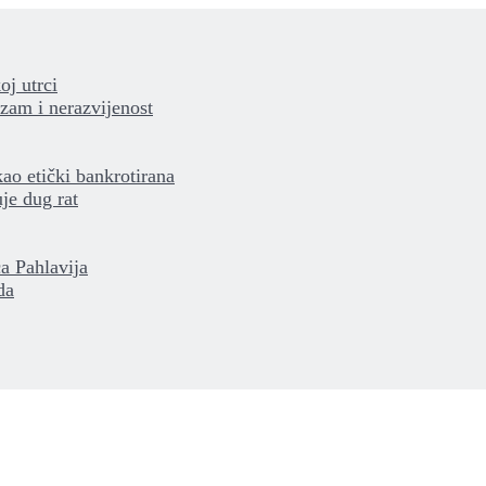
oj utrci
izam i nerazvijenost
kao etički bankrotirana
je dug rat
a Pahlavija
da