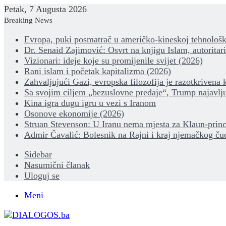
Petak, 7 Augusta 2026
Breaking News
Evropa, puki posmatrač u američko-kineskoj tehnološk
Dr. Senaid Zajimović: Osvrt na knjigu Islam, autoritar
Vizionari: ideje koje su promijenile svijet (2026)
Rani islam i početak kapitalizma (2026)
Zahvaljujući Gazi, evropska filozofija je razotkrivena 
Sa svojim ciljem „bezuslovne predaje“, Trump najavlju
Kina igra dugu igru u vezi s Iranom
Osonove ekonomije (2026)
Struan Stevenson: U Iranu nema mjesta za Klaun-princ
Admir Čavalić: Bolesnik na Rajni i kraj njemačkog ču
Sidebar
Nasumični članak
Uloguj se
Meni