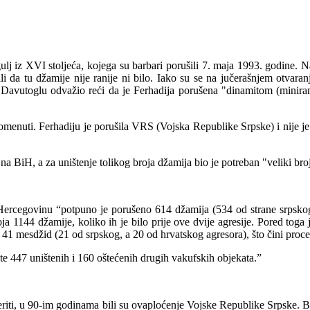
ulj iz XVI stoljeća, kojega su barbari porušili 7. maja 1993. godine. 
da tu džamije nije ranije ni bilo. Iako su se na jučerašnjem otvaranj
t Davutoglu odvažio reći da je Ferhadija porušena "dinamitom (minirana
pomenuti. Ferhadiju je porušila VRS (Vojska Republike Srpske) i nije j
na BiH, a za uništenje tolikog broja džamija bio je potreban "veliki bro
 Hercegovinu “potpuno je porušeno 614 džamija (534 od strane srpskog
ja 1144 džamije, koliko ih je bilo prije ove dvije agresije. Pored t
n 41 mesdžid (21 od srpskog, a 20 od hrvatskog agresora), što čini pro
te 447 uništenih i 160 oštećenih drugih vakufskih objekata.”
iti, u 90-im godinama bili su ovaploćenje Vojske Republike Srpske. Bro