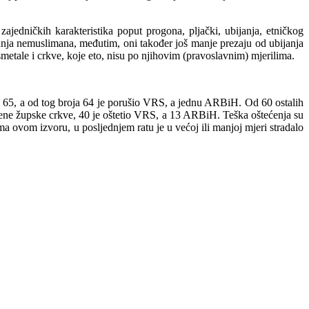
jedničkih karakteristika poput progona, pljački, ubijanja, etničkog
janja nemuslimana, međutim, oni također još manje prezaju od ubijanja
metale i crkve, koje eto, nisu po njihovim (pravoslavnim) mjerilima.
 65, a od tog broja 64 je porušio VRS, a jednu ARBiH. Od 60 ostalih
ene župske crkve, 40 je oštetio VRS, a 13 ARBiH. Teška oštećenja su
ovom izvoru, u posljednjem ratu je u većoj ili manjoj mjeri stradalo