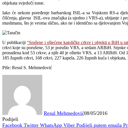
objekata svjedoči tome.
Iako će nekom poređenje barbarskog ISIL-a sa Vojskom RS-a djelovat
čišćenja, glavna ISIL-ova značajka (a ujedno i VRS-a), ubijanje i pr
muslimana, što je veoma slično, ako ne i identično sa djelovanjem Voj
U publikaciji
“Srušene i oštećene katoličke crkve i objekti u BiH u r
crkvi koje su porušene, 53 je porušio VRS, a sedam ARBiH. Srpske o
pronađena kod 53 crkve, a njih 40 je oštetio VRS, a 13 ARBiH. Od 14
185 župnih crkvi, 168 crkvi, 227 kapela, 226 župnih kuća i objekata, 
Piše: Resul S. Mehmedović
Resul Mehmedović
08/05/2016
Podijeli
Facebook
Twitter
WhatsApp
Viber
Podijeli putem emaila
Pr