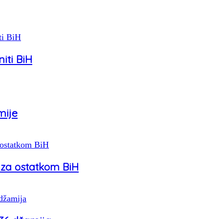
niti BiH
mije
 za ostatkom BiH