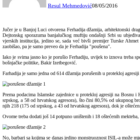
Resul Mehmedović
08/05/2016
Jučer je u Banjoj Luci otvorena Ferhadija džamija, arhitektonski drag
Dejtonskg sporazuma banjalučkog muftiju ondašnji Srbi su ubjeđivali 
vjerskih institucija, jedino se, sada već bivši premijer Turske Ahme
zaobišao, pa je samo preveo da je Ferhadija "poušena".
Iako je svima jasno ko je porušio Ferhadiju, uvijek to iznova treba s
bošnjačke politike, Bakir Izetbegović.
Farhadija je samo jedna od 614 džamija porušenih u protekloj agresiji 
Prema podacima Islamske zajednice u protekloj agresiji na Bosnu i
srpskog, a 58 od hrvatskog agresora), što čini 80,5% od ukupnog bro
njih 218 (175 od srpskog, a 43 od hrvatskog agresora), dok je ošteće
Ovome treba dodati još 14 potpuno uništenih i 18 oštećenih mekteba, 
No, barbari sa kojima se danas jedino monstruoznost ISIL-a može mjer