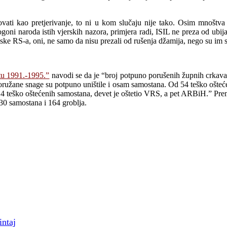
i kao pretjerivanje, to ni u kom slučaju nije tako. Osim mnoštva za
ogoni naroda istih vjerskih nazora, primjera radi, ISIL ne preza od ubi
ske RS-a, oni, ne samo da nisu prezali od rušenja džamija, nego su im s
atu 1991.-1995.”
navodi se da je “broj potpuno porušenih župnih crkava
ružane snage su potpuno uništile i osam samostana. Od 54 teško ošteć
 teško oštećenih samostana, devet je oštetio VRS, a pet ARBiH.” Prema 
30 samostana i 164 groblja.
intaj