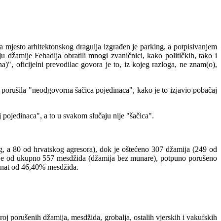
Na mjesto arhitektonskog dragulja izgrađen je parking, a potpisivanjem
u džamije Fehadija obratili mnogi zvaničnici, kako političkih, tako i
)", oficijelni prevodilac govora je to, iz kojeg razloga, ne znam(o),
e porušila "neodgovorna šačica pojedinaca", kako je to izjavio pobačaj
j pojedinaca", a to u svakom slučaju nije "šačica".
, a 80 od hrvatskog agresora), dok je oštećeno 307 džamija (249 od
oga je od ukupno 557 mesdžida (džamija bez munare), potpuno porušeno
cenat od 46,40% mesdžida.
j porušenih džamija, mesdžida, grobalja, ostalih vjerskih i vakufskih