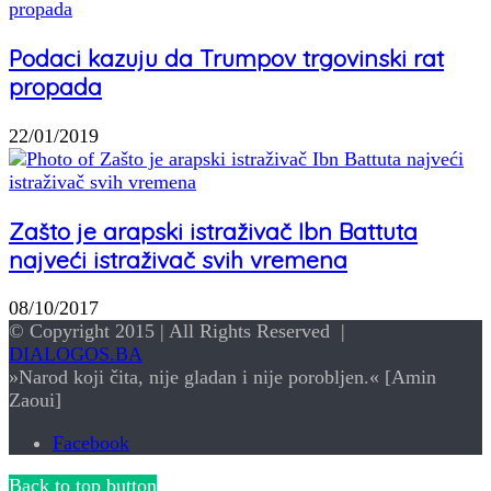
Podaci kazuju da Trumpov trgovinski rat
propada
22/01/2019
Zašto je arapski istraživač Ibn Battuta
najveći istraživač svih vremena
08/10/2017
© Copyright 2015 | All Rights Reserved |
DIALOGOS.BA
»Narod koji čita, nije gladan i nije porobljen.« [Amin
Zaoui]
Facebook
Back to top button