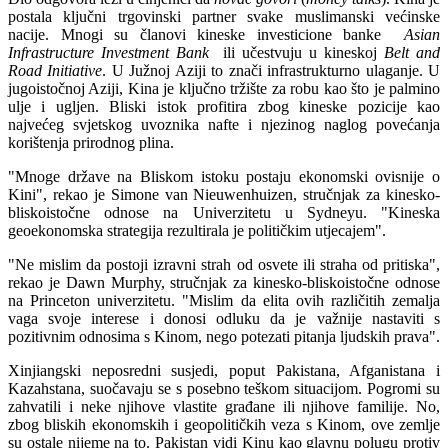
postala ključni trgovinski partner svake muslimanski većinske
nacije. Mnogi su članovi kineske investicione banke
Asian
Infrastructure Investment Bank
ili učestvuju u kineskoj
Belt and
Road Initiative
. U Južnoj Aziji to znači infrastrukturno ulaganje. U
jugoistočnoj Aziji, Kina je ključno tržište za robu kao što je palmino
ulje i ugljen. Bliski istok profitira zbog kineske pozicije kao
najvećeg svjetskog uvoznika nafte i njezinog naglog povećanja
korištenja prirodnog plina.
"Mnoge države na Bliskom istoku postaju ekonomski ovisnije o
Kini", rekao je Simone van Nieuwenhuizen, stručnjak za kinesko-
bliskoistočne odnose na Univerzitetu u Sydneyu. "Kineska
geoekonomska strategija rezultirala je političkim utjecajem".
"Ne mislim da postoji izravni strah od osvete ili straha od pritiska",
rekao je Dawn Murphy, stručnjak za kinesko-bliskoistočne odnose
na Princeton univerzitetu. "Mislim da elita ovih različitih zemalja
vaga svoje interese i donosi odluku da je važnije nastaviti s
pozitivnim odnosima s Kinom, nego potezati pitanja ljudskih prava".
Xinjiangski neposredni susjedi, poput Pakistana, Afganistana i
Kazahstana, suočavaju se s posebno teškom situacijom. Pogromi su
zahvatili i neke njihove vlastite građane ili njihove familije. No,
zbog bliskih ekonomskih i geopolitičkih veza s Kinom, ove zemlje
su ostale nijeme na to. Pakistan vidi Kinu kao glavnu polugu protiv