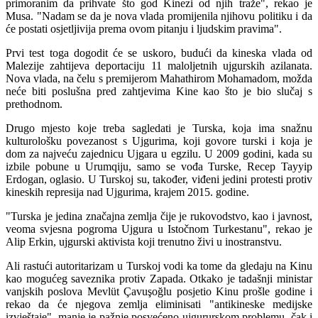
primoranim da prihvate što god Kinezi od njih traže", rekao je
Musa. "Nadam se da je nova vlada promijenila njihovu politiku i da
će postati osjetljivija prema ovom pitanju i ljudskim pravima".
Prvi test toga dogodit će se uskoro, budući da kineska vlada od
Malezije zahtijeva deportaciju 11 maloljetnih ujgurskih azilanata.
Nova vlada, na čelu s premijerom Mahathirom Mohamadom, možda
neće biti poslušna pred zahtjevima Kine kao što je bio slučaj s
prethodnom.
Drugo mjesto koje treba sagledati je Turska, koja ima snažnu
kulturološku povezanost s Ujgurima, koji govore turski i koja je
dom za najveću zajednicu Ujgara u egzilu. U 2009 godini, kada su
izbile pobune u Urumqiju, samo se vođa Turske, Recep Tayyip
Erdogan, oglasio. U Turskoj su, također, viđeni jedini protesti protiv
kineskih represija nad Ujgurima, krajem 2015. godine.
"Turska je jedina značajna zemlja čije je rukovodstvo, kao i javnost,
veoma svjesna pogroma Ujgura u Istočnom Turkestanu", rekao je
Alip Erkin, ujgurski aktivista koji trenutno živi u inostranstvu.
Ali rastući autoritarizam u Turskoj vodi ka tome da gledaju na Kinu
kao mogućeg saveznika protiv Zapada. Otkako je tadašnji ministar
vanjskih poslova Mevlüt Çavuşoğlu posjetio Kinu prošle godine i
rekao da će njegova zemlja eliminisati "antikineske medijske
izvještaje", manje je pažnje posvećeno ujgururskom problemu, čak i