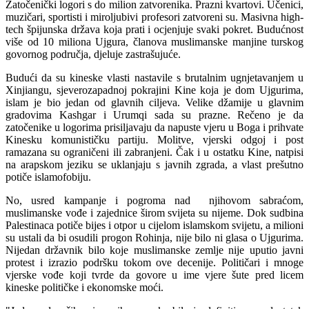
Zatočenički logori s do milion zatvorenika. Prazni kvartovi. Učenici,
muzičari, sportisti i miroljubivi profesori zatvoreni su. Masivna high-
tech špijunska država koja prati i ocjenjuje svaki pokret. Budućnost
više od 10 miliona Ujgura, članova muslimanske manjine turskog
govornog područja, djeluje zastrašujuće.
Budući da su kineske vlasti nastavile s brutalnim ugnjetavanjem u
Xinjiangu, sjeverozapadnoj pokrajini Kine koja je dom Ujgurima,
islam je bio jedan od glavnih ciljeva. Velike džamije u glavnim
gradovima Kashgar i Urumqi sada su prazne. Rečeno je da
zatočenike u logorima prisiljavaju da napuste vjeru u Boga i prihvate
Kinesku komunističku partiju. Molitve, vjerski odgoj i post
ramazana su ograničeni ili zabranjeni. Čak i u ostatku Kine, natpisi
na arapskom jeziku se uklanjaju s javnih zgrada, a vlast prešutno
potiče islamofobiju.
No, usred kampanje i pogroma nad njihovom sabraćom,
muslimanske vođe i zajednice širom svijeta su nijeme. Dok sudbina
Palestinaca potiče bijes i otpor u cijelom islamskom svijetu, a milioni
su ustali da bi osudili progon Rohinja, nije bilo ni glasa o Ujgurima.
Nijedan državnik bilo koje muslimanske zemlje nije uputio javni
protest i izrazio podršku tokom ove decenije. Političari i mnoge
vjerske vođe koji tvrde da govore u ime vjere šute pred licem
kineske političke i ekonomske moći.