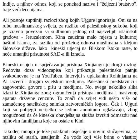
Indije, a njihov odnos, koji se ponekad naziva i "željezni bratstvo",
traje već decenijama.
Ali postoje suptilniji razlozi zbog kojih Ujgure ignoriraju. Oni su na
rubu muslimanskog svijeta, za razliku od palestinskog sukoba, koji
je izravno povezan sa sudbinom jednog od najsvetijih islamskih
gradova - Jeruzalemom. Kina zauzima malo mjesta u kulturnoj
baštini islama, za razliku od prožetog odnosa muslimana s idejom
židovske države. Iako kineski utjecaj na Bliskom Istoku raste, to
neće umanjiti prisutnost SAD-a ili Izraela.
Kineski uspjeh u sprječavanju pristupa Xinjiangu je drugi razlog.
Redovita doza videozapisa koji prikazuju palestinsku patnju
svakodnevna je na YouTubeu. Intervjui s uplakanim Rohinjama na
Al Jazeeri i drugim svjetskim medijima. Palestinski predstavnici i
zagovornici govore i pišu u medijima. No, svega nekoliko slika
izlazi iz Xinjianga zbog ograničenja pristupa medijima i masivnog
aparata državne cenzure. To znači da svijet vidi nešto više od
zamućenog satelitskog snimka zatvoreničkih logora. Čak i Ujguri
koji su pobjegli nerijetko se jedino anonimno oglašavaju, zbog
mogućnosti da će kineska obavještajna služba izvršiti odmazdu nad
njihovim familijama koje su ostale u Kini.
Također, mnogo je teže potaknuti osjećaje o novim slučajevima, za
razliku od starih, ustaljenih. Za vođe koji više brinu o vlastitoj