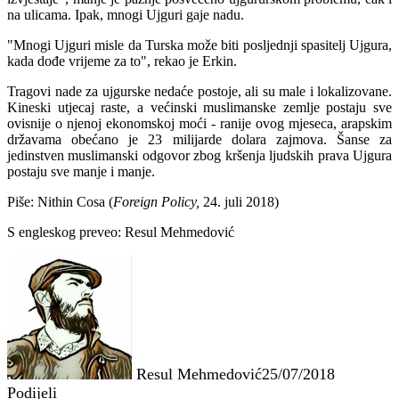
na ulicama. Ipak, mnogi Ujguri gaje nadu.
"Mnogi Ujguri misle da Turska može biti posljednji spasitelj Ujgura,
kada dođe vrijeme za to", rekao je Erkin.
Tragovi nade za ujgurske nedaće postoje, ali su male i lokalizovane.
Kineski utjecaj raste, a većinski muslimanske zemlje postaju sve
ovisnije o njenoj ekonomskoj moći - ranije ovog mjeseca, arapskim
državama obećano je 23 milijarde dolara zajmova. Šanse za
jedinstven muslimanski odgovor zbog kršenja ljudskih prava Ujgura
postaju sve manje i manje.
Piše: Nithin Cosa (
Foreign Policy,
24. juli 2018)
S engleskog preveo: Resul Mehmedović
Resul Mehmedović
25/07/2018
Podijeli