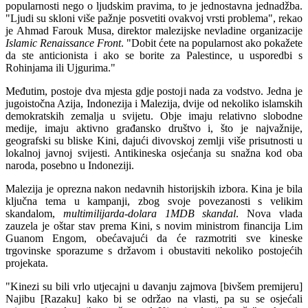
popularnosti nego o ljudskim pravima, to je jednostavna jednadžba.
"Ljudi su skloni više pažnje posvetiti ovakvoj vrsti problema", rekao
je Ahmad Farouk Musa, direktor malezijske nevladine organizacije
Islamic Renaissance Front
. "Dobit ćete na popularnost ako pokažete
da ste anticionista i ako se borite za Palestince, u usporedbi s
Rohinjama ili Ujgurima."
Međutim, postoje dva mjesta gdje postoji nada za vodstvo. Jedna je
jugoistočna Azija, Indonezija i Malezija, dvije od nekoliko islamskih
demokratskih zemalja u svijetu. Obje imaju relativno slobodne
medije, imaju aktivno građansko društvo i, što je najvažnije,
geografski su bliske Kini, dajući divovskoj zemlji više prisutnosti u
lokalnoj javnoj svijesti. Antikineska osjećanja su snažna kod oba
naroda, posebno u Indoneziji.
Malezija je oprezna nakon nedavnih historijskih izbora. Kina je bila
ključna tema u kampanji, zbog svoje povezanosti s velikim
skandalom,
multimilijarda-dolara
1MDB skandal
. Nova vlada
zauzela je oštar stav prema Kini, s novim ministrom financija Lim
Guanom Engom, obećavajući da će razmotriti sve kineske
trgovinske sporazume s državom i obustaviti nekoliko postojećih
projekata.
"Kinezi su bili vrlo utjecajni u davanju zajmova [bivšem premijeru]
Najibu [Razaku] kako bi se održao na vlasti, pa su se osjećali