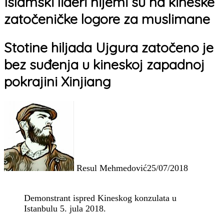
Islamski lideri nijemi su na kineske
zatočeničke logore za muslimane
Stotine hiljada Ujgura zatočeno je
bez suđenja u kineskoj zapadnoj
pokrajini Xinjiang
Resul Mehmedović
25/07/2018
Demonstrant ispred Kineskog konzulata u
Istanbulu 5. jula 2018.