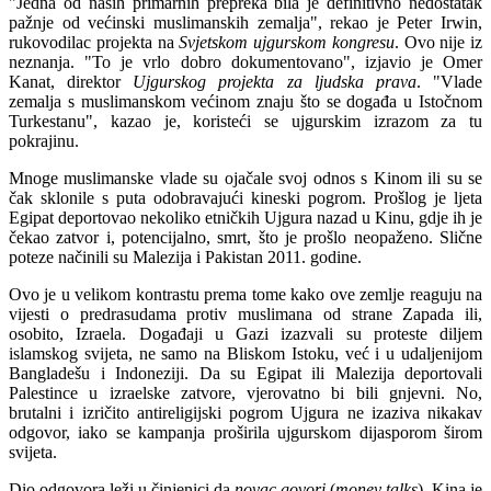
"Jedna od naših primarnih prepreka bila je definitivno nedostatak
pažnje od većinski muslimanskih zemalja", rekao je Peter Irwin,
rukovodilac projekta na
Svjetskom ujgurskom kongresu
. Ovo nije iz
neznanja. "To je vrlo dobro dokumentovano", izjavio je Omer
Kanat, direktor
Ujgurskog projekta za ljudska prava
. "Vlade
zemalja s muslimanskom većinom znaju što se događa u Istočnom
Turkestanu", kazao je, koristeći se ujgurskim izrazom za tu
pokrajinu.
Mnoge muslimanske vlade su ojačale svoj odnos s Kinom ili su se
čak sklonile s puta odobravajući kineski pogrom. Prošlog je ljeta
Egipat deportovao nekoliko etničkih Ujgura nazad u Kinu, gdje ih je
čekao zatvor i, potencijalno, smrt, što je prošlo neopaženo. Slične
poteze načinili su Malezija i Pakistan 2011. godine.
Ovo je u velikom kontrastu prema tome kako ove zemlje reaguju na
vijesti o predrasudama protiv muslimana od strane Zapada ili,
osobito, Izraela. Događaji u Gazi izazvali su proteste diljem
islamskog svijeta, ne samo na Bliskom Istoku, već i u udaljenijom
Bangladešu i Indoneziji. Da su Egipat ili Malezija deportovali
Palestince u izraelske zatvore, vjerovatno bi bili gnjevni. No,
brutalni i izričito antireligijski pogrom Ujgura ne izaziva nikakav
odgovor, iako se kampanja proširila ujgurskom dijasporom širom
svijeta.
Dio odgovora leži u činjenici da
novac govori
(
money talks
). Kina je