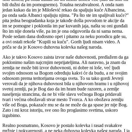
bili dužni da im pomognemo). Totalna nezahvalnost. A onda nam
jedan kukao da im je Milošević rekao da spaljuju kuće Albancima,
pa onda sada Albanci spaljuju njima. "Pa što ste im spaljivali kuće?"
pita jedna beograđanka koja je takođe došla povodom te akcije da
im se pomogne i poklonila im par kuvanih jaja, našta su oni gunđali
što im nije donela više, pa im je ona odgovorila da ni sama nema.
Posle sedam dana dođosmo opet i pitamo za neku porodicu gde su,
a ovi ostali rekoše "Kupili su kuću". Gorih ljudi nisam video. A
priča se da je Kosovo duhovna kolevka našeg naroda.
Ako je takvo Kosovo zaista izvor naše duhovnosti, predlažem da ga
poklonimo našim najcrnjim neprijateljima. Ali naravno, ja znam da
zemlja ne može biti izvor duhovnosti, ni dobre ni loše, već ljudi
svojim odnosom sa Bogom određuju kakvi će da budu, a ne svojim
odnosom prema teritorijama ovoga sveta. To su tako gordi Jevreji
verovali da je njihova duhovnost bila u njihovom hramu i u njihovoj
svetoj zemlji, pa je Bog dao da im hram bude razoren, a zemlje
naseljenja strancima, da ne bi više slavu večnoga Boga pridavali
tvari i većma obožavali stvar mesto Tvorca. A ko obožava zemlju
više od Boga, pokazaće mu se da ne može da ga spase jer nije Bog.
Zato i mi kroz istoriju, sve ono što proglasimo svetima, uskoro
izgubimo.
Realno posmatrano, Kosovo je postalo kolevka i rasad svakakve
mržnje i pokvarenosti, a ne neka duhovna kolevka našeg naroda. I ja