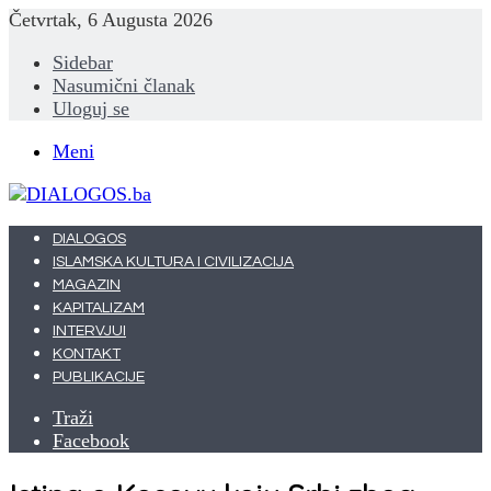
Četvrtak, 6 Augusta 2026
Sidebar
Nasumični članak
Uloguj se
Meni
DIALOGOS
ISLAMSKA KULTURA I CIVILIZACIJA
MAGAZIN
KAPITALIZAM
INTERVJUI
KONTAKT
PUBLIKACIJE
Traži
Facebook