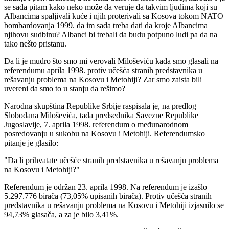
se sada pitam kako neko može da veruje da takvim ljudima koji su
Albancima spaljivali kuće i njih proterivali sa Kosova tokom NATO
bombardovanja 1999. da im sada treba dati da kroje Albancima
njihovu sudbinu? Albanci bi trebali da budu potpuno ludi pa da na
tako nešto pristanu.
Da li je mudro što smo mi verovali Miloševiću kada smo glasali na
referendumu aprila 1998. protiv učešća stranih predstavnika u
rešavanju problema na Kosovu i Metohiji? Zar smo zaista bili
uvereni da smo to u stanju da rešimo?
Narodna skupština Republike Srbije raspisala je, na predlog
Slobodana Miloševića, tada predsednika Savezne Republike
Jugoslavije, 7. aprila 1998. referendum o međunarodnom
posredovanju u sukobu na Kosovu i Metohiji. Referendumsko
pitanje je glasilo:
"Da li prihvatate učešće stranih predstavnika u rešavanju problema
na Kosovu i Metohiji?"
Referendum je održan 23. aprila 1998. Na referendum je izašlo
5.297.776 birača (73,05% upisanih birača). Protiv učešća stranih
predstavnika u rešavanju problema na Kosovu i Metohiji izjasnilo se
94,73% glasača, a za je bilo 3,41%.