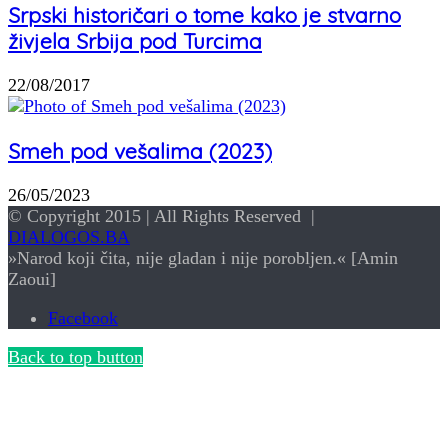
Srpski historičari o tome kako je stvarno
živjela Srbija pod Turcima
22/08/2017
Smeh pod vešalima (2023)
26/05/2023
© Copyright 2015 | All Rights Reserved |
DIALOGOS.BA
»Narod koji čita, nije gladan i nije porobljen.« [Amin
Zaoui]
Facebook
Back to top button