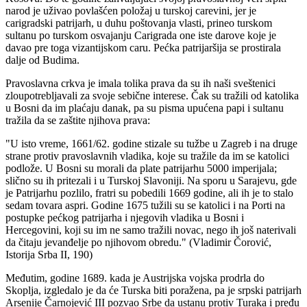
narod je uživao povlašćen položaj u turskoj carevini, jer je
carigradski patrijarh, u duhu poštovanja vlasti, prineo turskom
sultanu po turskom osvajanju Carigrada one iste darove koje je
davao pre toga vizantijskom caru. Pećka patrijaršija se prostirala
dalje od Budima.
Pravoslavna crkva je imala tolika prava da su ih naši sveštenici
zloupotrebljavali za svoje sebične interese. Čak su tražili od katolika
u Bosni da im plaćaju danak, pa su pisma upućena papi i sultanu
tražila da se zaštite njihova prava:
"U isto vreme, 1661/62. godine stizale su tužbe u Zagreb i na druge
strane protiv pravoslavnih vladika, koje su tražile da im se katolici
podlože. U Bosni su morali da plate patrijarhu 5000 imperijala;
slično su ih pritezali i u Turskoj Slavoniji. Na sporu u Sarajevu, gde
je Patrijarhu pozlilo, fratri su pobedili 1669 godine, ali ih je to stalo
sedam tovara aspri. Godine 1675 tužili su se katolici i na Porti na
postupke pećkog patrijarha i njegovih vladika u Bosni i
Hercegovini, koji su im ne samo tražili novac, nego ih još naterivali
da čitaju jevanđelje po njihovom obredu." (Vladimir Čorović,
Istorija Srba II, 190)
Međutim, godine 1689. kada je Austrijska vojska prodrla do
Skoplja, izgledalo je da će Turska biti poražena, pa je srpski patrijarh
Arsenije Čarnojević III pozvao Srbe da ustanu protiv Turaka i pređu