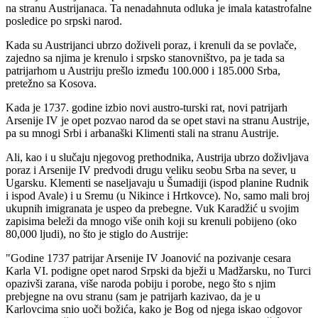
na stranu Austrijanaca. Ta nenadahnuta odluka je imala katastrofalne
posledice po srpski narod.
Kada su Austrijanci ubrzo doživeli poraz, i krenuli da se povlače,
zajedno sa njima je krenulo i srpsko stanovništvo, pa je tada sa
patrijarhom u Austriju prešlo između 100.000 i 185.000 Srba,
pretežno sa Kosova.
Kada je 1737. godine izbio novi austro-turski rat, novi patrijarh
Arsenije IV je opet pozvao narod da se opet stavi na stranu Austrije,
pa su mnogi Srbi i arbanaški Klimenti stali na stranu Austrije.
Ali, kao i u slučaju njegovog prethodnika, Austrija ubrzo doživljava
poraz i Arsenije IV predvodi drugu veliku seobu Srba na sever, u
Ugarsku. Klementi se naseljavaju u Šumadiji (ispod planine Rudnik
i ispod Avale) i u Sremu (u Nikince i Hrtkovce). No, samo mali broj
ukupnih imigranata je uspeo da prebegne. Vuk Karadžić u svojim
zapisima beleži da mnogo više onih koji su krenuli pobijeno (oko
80,000 ljudi), no što je stiglo do Austrije:
"Godine 1737 patrijar Arsenije IV Joanović na pozivanje cesara
Karla VI. podigne opet narod Srpski da bježi u Madžarsku, no Turci
opazivši zarana, više naroda pobiju i porobe, nego što s njim
prebjegne na ovu stranu (sam je patrijarh kazivao, da je u
Karlovcima snio uoči božića, kako je Bog od njega iskao odgovor