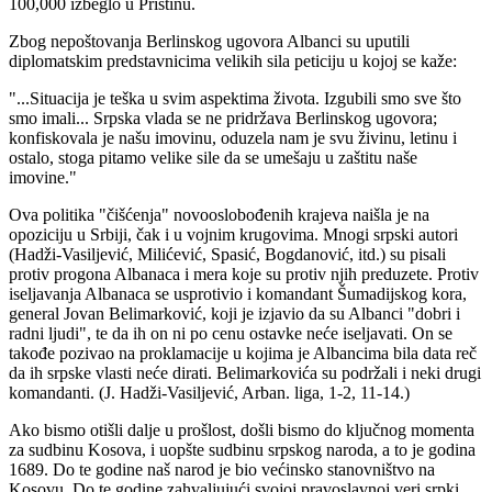
100,000 izbeglo u Prištinu.
Zbog nepoštovanja Berlinskog ugovora Albanci su uputili
diplomatskim predstavnicima velikih sila peticiju u kojoj se kaže:
"...Situacija je teška u svim aspektima života. Izgubili smo sve što
smo imali... Srpska vlada se ne pridržava Berlinskog ugovora;
konfiskovala je našu imovinu, oduzela nam je svu živinu, letinu i
ostalo, stoga pitamo velike sile da se umešaju u zaštitu naše
imovine."
Ova politika "čišćenja" novooslobođenih krajeva naišla je na
opoziciju u Srbiji, čak i u vojnim krugovima. Mnogi srpski autori
(Hadži-Vasiljević, Milićević, Spasić, Bogdanović, itd.) su pisali
protiv progona Albanaca i mera koje su protiv njih preduzete. Protiv
iseljavanja Albanaca se usprotivio i komandant Šumadijskog kora,
general Jovan Belimarković, koji je izjavio da su Albanci "dobri i
radni ljudi", te da ih on ni po cenu ostavke neće iseljavati. On se
takođe pozivao na proklamacije u kojima je Albancima bila data reč
da ih srpske vlasti neće dirati. Belimarkovića su podržali i neki drugi
komandanti. (J. Hadži-Vasiljević, Arban. liga, 1-2, 11-14.)
Ako bismo otišli dalje u prošlost, došli bismo do ključnog momenta
za sudbinu Kosova, i uopšte sudbinu srpskog naroda, a to je godina
1689. Do te godine naš narod je bio većinsko stanovništvo na
Kosovu. Do te godine zahvaljujući svojoj pravoslavnoj veri srpki