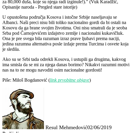
za 80,000 duša, koje su njega radi izginule!)." (Vuk Karadžić,
Opisanije naroda - Pregled stare istorije)
U opustošena područja Kosova i istočne Srbije naseljavaju se
Albanci. Naši preci nisu bili toliko nacionalno gordi da bi ostali na
Kosovu da ga brane svojim životima. Oni nisu smatrali da je seoba
Srba pod Čarnojevićem izdajstvo zemlje i nacionalni kukavičluk.
Ona je pre svega bila razuman izraz prave ljubavi prema naciji,
jedina razumna alternativa posle izdaje prema Turcima i osvete koja
je sledila.
Ako su se Srbi tada odrekli Kosova, i ustupili ga drugima, kakvog
ima smisla da se mi za njega danas borimo? Nikakvi razumni motivi
nas na to ne mogu navoditi osim nacionalne gordosti!
Piše: Miloš Bogdanović (
link prvobitne objave
)
Resul Mehmedović
02/06/2019