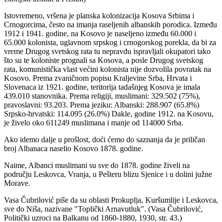
Istovremeno, vršena je planska kolonizacija Kosova Srbima i
Crnogorcima, često na imanja raseljenih albanskih porodica. Između
1912 i 1941. godine, na Kosovo je naseljeno između 60.000 i
65.000 kolonista, uglavnom srpskog i crnogorskog porekla, da bi za
vreme Drugog svetskog rata tu nepravdu ispravljali okupatori tako
što su te koloniste prognali sa Kosova, a posle Drugog svetskog
rata, komunistička vlast većini kolonista nije dozvolila povratak na
Kosovo. Prema zvaničnom popisu Kraljevine Srba, Hrvata i
Slovenaca iz 1921. godine, teritorija tadašnjeg Kosova je imala
439.010 stanovnika. Prema religiji, muslimani: 329.502 (75%),
pravoslavni: 93.203. Prema jeziku: Albanski: 288.907 (65.8%)
Srpsko-hrvatski: 114.095 (26.0%) Dakle, godine 1912. na Kosovu,
je živelo oko 611249 muslimana i manje od 114000 Srba.
Ako idemo dalje u prošlost, doći ćemo do saznanja da je priličan
broj Albanaca naselio Kosovo 1878. godine.
Naime, Albanci muslimani su sve do 1878. godine živeli na
području Leskovca, Vranja, u Pešteru blizu Sjenice i u dolini južne
Morave.
Vasa Čubrilović piše da su oblasti Prokuplja, Kuršumlije i Leskovca,
sve do Niša, nazivane "Toplički Arnavutluk". (Vasa Čubrilović,
Politički uzroci na Balkanu od 1860-1880, 1930, str. 43.)