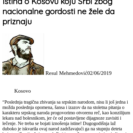
Istina o Kosovu koju Srbi zbog
nacionalne gordosti ne žele da
priznaju
Resul Mehmedović
02/06/2019
Kosovo
“Poslednja tragična zbivanja sa srpskim narodom, nisu li još jedna i
možda poslednja opomena, šansa i izazov da na stoletna pitanja o
karakteru srpskog naroda progovorimo otvorenu reč, kao konzilijum
lekara nad bolesnikom, jer će od postavljene dijagnoze zavisiti i
lečenje. Ne treba se bojati iznošenja istine! Dugogodišnja laž
duboko je iskvarila ovaj narod zadržavajući ga na stupnju deteta