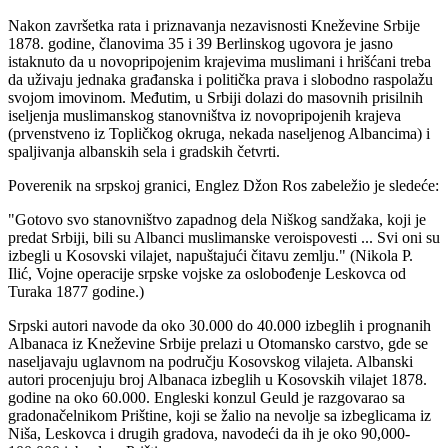
Nakon završetka rata i priznavanja nezavisnosti Kneževine Srbije
1878. godine, članovima 35 i 39 Berlinskog ugovora je jasno
istaknuto da u novopripojenim krajevima muslimani i hrišćani treba
da uživaju jednaka građanska i politička prava i slobodno raspolažu
svojom imovinom. Međutim, u Srbiji dolazi do masovnih prisilnih
iseljenja muslimanskog stanovništva iz novopripojenih krajeva
(prvenstveno iz Topličkog okruga, nekada naseljenog Albancima) i
spaljivanja albanskih sela i gradskih četvrti.
Poverenik na srpskoj granici, Englez Džon Ros zabeležio je sledeće:
"Gotovo svo stanovništvo zapadnog dela Niškog sandžaka, koji je
predat Srbiji, bili su Albanci muslimanske veroispovesti ... Svi oni su
izbegli u Kosovski vilajet, napuštajući čitavu zemlju." (Nikola P.
Ilić, Vojne operacije srpske vojske za oslobođenje Leskovca od
Turaka 1877 godine.)
Srpski autori navode da oko 30.000 do 40.000 izbeglih i prognanih
Albanaca iz Kneževine Srbije prelazi u Otomansko carstvo, gde se
naseljavaju uglavnom na području Kosovskog vilajeta. Albanski
autori procenjuju broj Albanaca izbeglih u Kosovskih vilajet 1878.
godine na oko 60.000. Engleski konzul Geuld je razgovarao sa
gradonačelnikom Prištine, koji se žalio na nevolje sa izbeglicama iz
Niša, Leskovca i drugih gradova, navodeći da ih je oko 90,000-