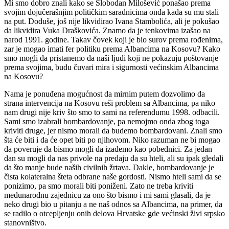
Mi smo dobro znali kako se Slobodan Milošević ponašao prema
svojim dojučerašnjim političkim saradnicima onda kada su mu stali
na put. Doduše, još nije likvidirao Ivana Stambolića, ali je pokušao
da likvidira Vuka Draškovića. Znamo da je tenkovima izašao na
narod 1991. godine. Takav čovek koji je bio surov prema rođenima,
zar je mogao imati fer politiku prema Albancima na Kosovu? Kako
smo mogli da pristanemo da naši ljudi koji ne pokazuju poštovanje
prema svojima, budu čuvari mira i sigurnosti većinskim Albancima
na Kosovu?
Nama je ponuđena mogućnost da mirnim putem dozvolimo da
strana intervencija na Kosovu reši problem sa Albancima, pa niko
nam drugi nije kriv što smo to sami na referendumu 1998. odbacili.
Sami smo izabrali bombardovanje, pa nemojmo onda zbog toga
kriviti druge, jer nismo morali da budemo bombardovani. Znali smo
šta će biti i da će opet biti po njihovom. Niko razuman ne bi mogao
da poveruje da bismo mogli da izađemo kao pobednici. Za jedan
dan su mogli da nas privole na predaju da su hteli, ali su ipak gledali
da što manje bude naših civilnih žrtava. Dakle, bombardovanje je
čista kolateralna šteta odbrane naše gordosti. Nismo hteli sami da se
ponizimo, pa smo morali biti poniženi. Zato ne treba kriviti
međunarodnu zajednicu za ono što bismo i mi sami glasali, da je
neko drugi bio u pitanju a ne naš odnos sa Albancima, na primer, da
se radilo o otcepljenju onih delova Hrvatske gde većinski živi srpsko
stanovništvo.