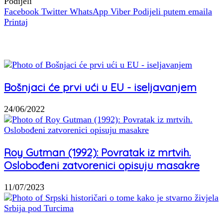
Podijeli
Facebook
Twitter
WhatsApp
Viber
Podijeli putem emaila
Printaj
Povezani članci
Bošnjaci će prvi ući u EU - iseljavanjem
24/06/2022
Roy Gutman (1992): Povratak iz mrtvih.
Oslobođeni zatvorenici opisuju masakre
11/07/2023