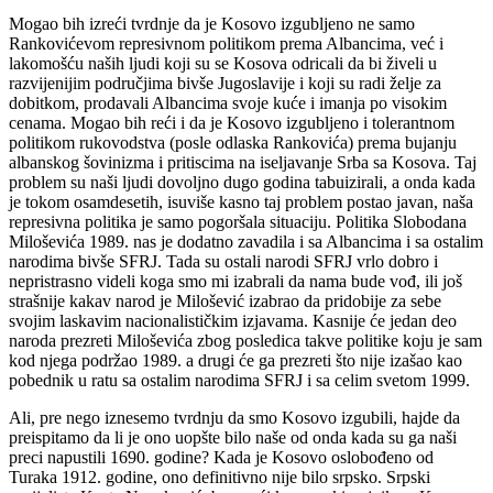
Mogao bih izreći tvrdnje da je Kosovo izgubljeno ne samo
Rankovićevom represivnom politikom prema Albancima, već i
lakomošću naših ljudi koji su se Kosova odricali da bi živeli u
razvijenijim područjima bivše Jugoslavije i koji su radi želje za
dobitkom, prodavali Albancima svoje kuće i imanja po visokim
cenama. Mogao bih reći i da je Kosovo izgubljeno i tolerantnom
politikom rukovodstva (posle odlaska Rankovića) prema bujanju
albanskog šovinizma i pritiscima na iseljavanje Srba sa Kosova. Taj
problem su naši ljudi dovoljno dugo godina tabuizirali, a onda kada
je tokom osamdesetih, isuviše kasno taj problem postao javan, naša
represivna politika je samo pogoršala situaciju. Politika Slobodana
Miloševića 1989. nas je dodatno zavadila i sa Albancima i sa ostalim
narodima bivše SFRJ. Tada su ostali narodi SFRJ vrlo dobro i
nepristrasno videli koga smo mi izabrali da nama bude vođ, ili još
strašnije kakav narod je Milošević izabrao da pridobije za sebe
svojim laskavim nacionalističkim izjavama. Kasnije će jedan deo
naroda prezreti Miloševića zbog posledica takve politike koju je sam
kod njega podržao 1989. a drugi će ga prezreti što nije izašao kao
pobednik u ratu sa ostalim narodima SFRJ i sa celim svetom 1999.
Ali, pre nego iznesemo tvrdnju da smo Kosovo izgubili, hajde da
preispitamo da li je ono uopšte bilo naše od onda kada su ga naši
preci napustili 1690. godine? Kada je Kosovo oslobođeno od
Turaka 1912. godine, ono definitivno nije bilo srpsko. Srpski