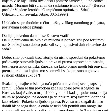
koje to više nije. Istina uvek čisti i pomaže sazrevanju i pojedinca i
naroda. Moramo biti spremni da saslušamo istinu o sebi!” (Beseda
prof. dr Vladete Jerotića “O tragičnom optimizmu Srba” u
Udruženju književnika Srbije, 30.6.1999.)
U skladu sa prethodnim rečima našeg velikog narodnog psihijatra,
postavljam sledeće pitanje:
Da li je pravedno da nam se Kosovo vrati?
Da li je pravedno da oko dva miliona Albanaca živi pod torturom
nas Srba koji smo dobro pokazali svoj represivni duh vladavine do
sada?
Dobro smo pokazali kroz istoriju da nismo sposobni da pokažemo
poštovanje osnovnih ljudskih prava ni prema sopstvenom narodu,
bez neprestanog pritiska Zapada, pa kako bismo mogli biti pravični
prema narodu sa kojim smo se omrzli i sa kojim smo u gotovo
svakom obliku sukoba?!
Svakako je najbesmislenija naša priča o navodnoj svetoj srpskoj
zemlji. Sećam se tim povodom kada su došle prve izbeglice sa
Kosova, kraj Avale, u maju 1999. godine i kada je pokrenuta akcija
da im se pomogne, pa dođoh i ja da pružim svoj skromni doprinos
kao sekretar Pokreta za ljudska prava. Prvo su nas slagali da nisu
dobili hleba toga dana, a onda se neki čak potukli ono onoga što
smo doneli, pa onda kukali što im nismo doneli više (kao da smo mi