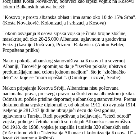
socijalista Kosta Novaković, boraveći kao srpski vojnik na Kosovu
tokom Balkanskih ratova beleži:
"Kosovo je prosto albanska oblast i ima samo oko 10 do 15% Srba".
(Kosta Novaković, Kolonizacija i srbizacija Kosova)
Tokom osvajanja Kosova srpska vojska je činila brojne zločine,
masakrirajući oko 20-25.000 Albanaca, uglavnom u gradovima
Ferizaj (kasnije Uroševac), Prizren i Đakovica. (Anton Bebler,
Propuštena prilika)
Nakon pokolja albanskog stanovništva na Kosovu i u severnoj
Albaniji, Tucović je opominjao da je "izvršen pokušaj ubistva s
predumišljajem nad celom jednom nacijom", što je "zločinačko
delo" za koje se "mora ispaštati". (Dimitrije Tucović, Seobe)
Nakon pripajanja Kosova Srbiji, Albancima nisu poštovana
nacionalna prava, pre svega pravo na školstvo na albanskom jeziku.
Odmah su počele prisilne deportacije albanskog stanovništva. Prema
dokumentima srpske diplomatije, od oktobra 1912. do avgusta 1914,
iseljeno je 281.747 ljudi ne ubrajajući decu do šest godina,
uglavnom u Tursku. Radi pospešivanja iseljavanja, "leteći odredi"
vojske, policije i četnika mučili su i ubijali Albansko stanovništvo.
Od 1918. do 1938. vojska je zapalila i uništila 320 albanskih sela.
(Više o tome vidi u "Isterivanja Albanaca i kolonizacija Kosova II" -
Istorijski institut u Prištini)