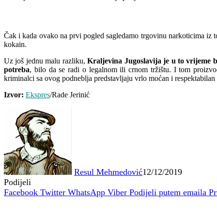
Čak i kada ovako na prvi pogled sagledamo trgovinu narkoticima iz to
kokain.
Uz još jednu malu razliku,
Kraljevina Jugoslavija je u to vrijeme b
potreba
, bilo da se radi o legalnom ili crnom tržištu. I tom proizv
kriminalci sa ovog podneblja predstavljaju vrlo moćan i respektabilan
Izvor:
Ekspres
/Rade Jerinić
Resul Mehmedović
12/12/2019
Podijeli
Facebook
Twitter
WhatsApp
Viber
Podijeli putem emaila
Pr
Povezani članci