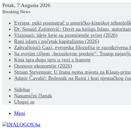
Petak, 7 Augusta 2026
Breaking News
Evropa, puki posmatrač u američko-kineskoj tehnološk
Dr. Senaid Zajimović: Osvrt na knjigu Islam, autoritar
Vizionari: ideje koje su promijenile svijet (2026)
Rani islam i početak kapitalizma (2026)
Zahvaljujući Gazi, evropska filozofija je razotkrivena 
Sa svojim ciljem „bezuslovne predaje“, Trump najavlju
Kina igra dugu igru u vezi s Iranom
Osonove ekonomije (2026)
Struan Stevenson: U Iranu nema mjesta za Klaun-princ
Admir Čavalić: Bolesnik na Rajni i kraj njemačkog ču
Sidebar
Nasumični članak
Uloguj se
Meni