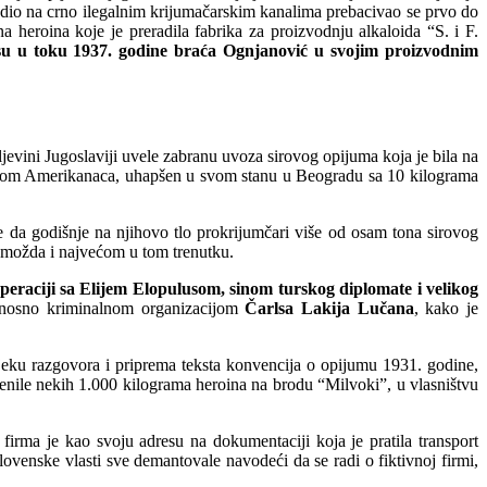
dio na crno ilegalnim krijumačarskim kanalima prebacivao se prvo do
 heroina koje je preradila fabrika za proizvodnju alkaloida “S. i F.
a su u toku 1937. godine braća Ognjanović u svojim proizvodnim
jevini Jugoslaviji uvele zabranu uvoza sirovog opijuma koja je bila na
tiskom Amerikanaca, uhapšen u svom stanu u Beogradu sa 10 kilograma
le da godišnje na njihovo tlo prokrijumčari više od osam tona sirovog
 možda i najvećom u tom trenutku.
peraciji sa Elijem Elopulusom, sinom turskog diplomate i velikog
odnosno kriminalnom organizacijom
Čarlsa Lakija Lučana
, kako je
 jeku razgovora i priprema teksta konvencija o opijumu 1931. godine,
jenile nekih 1.000 kilograma heroina na brodu “Milvoki”, u vlasništvu
firma je kao svoju adresu na dokumentaciji koja je pratila transport
lovenske vlasti sve demantovale navodeći da se radi o fiktivnoj firmi,