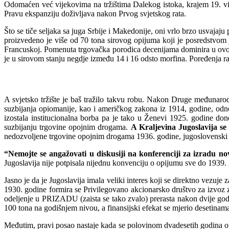
Odomaćen već vijekovima na tržištima Dalekog istoka, krajem 19. vij
Pravu ekspanziju doživljava nakon Prvog svjetskog rata.
Što se tiče seljaka sa juga Srbije i Makedonije, oni vrlo brzo usvajaju
proizvedeno je više od 70 tona sirovog opijuma koji je posredstvom 
Francuskoj. Pomenuta trgovačka porodica decenijama dominira u ovom p
je u sirovom stanju negdje između 14 i 16 odsto morfina. Poređenja rad
A svjetsko tržište je baš tražilo takvu robu. Nakon Druge međunarod
suzbijanja opiomanije, kao i američkog zakona iz 1914, godine, odn
izostala institucionalna borba pa je tako u Ženevi 1925. godine do
suzbijanju trgovine opojnim drogama.
A Kraljevina Jugoslavija se
nedozvoljene trgovine opojnim drogama 1936. godine, jugoslovenski 
“Nemojte se angažovati u diskusiji na konferenciji za izradu n
Jugoslavija nije potpisala nijednu konvenciju o opijumu sve do 1939.
Jasno je da je Jugoslavija imala veliki interes koji se direktno vezu
1930. godine formira se Privilegovano akcionarsko društvo za izvoz 
odeljenje u PRIZADU (zaista se tako zvalo) prerasta nakon dvije go
100 tona na godišnjem nivou, a finansijski efekat se mjerio desetinam
Međutim, pravi posao nastaje kada se polovinom dvadesetih godina otv