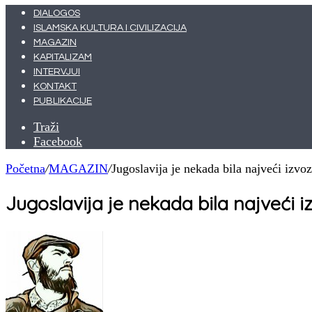
DIALOGOS
ISLAMSKA KULTURA I CIVILIZACIJA
MAGAZIN
KAPITALIZAM
INTERVJUI
KONTAKT
PUBLIKACIJE
Traži
Facebook
Početna
/
MAGAZIN
/
Jugoslavija je nekada bila najveći izvoz
Jugoslavija je nekada bila najveći i