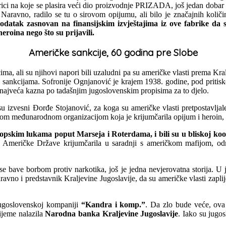
i na koje se plasira veći dio proizvodnje PRIZADA, još jedan dobar 
ravno, radilo se tu o sirovom opijumu, ali bilo je značajnih količina
podatak zasnovan na finansijskim izvještajima iz ove fabrike d
eroina nego što su prijavili.
Američke sankcije, 60 godina pre Slobe
a, ali su njihovi napori bili uzaludni pa su američke vlasti prema Kral
 i sankcijama. Sofronije Ognjanović je krajem 1938. godine, pod pri
o najveća kazna po tadašnjim jugoslovenskim propisima za to djelo.
 su izvesni Đorđe Stojanović, za koga su američke vlasti pretpostavlja
ikom međunarodnom organizacijom koja je krijumčarila opijum i heroin,
opskim lukama poput Marseja i Roterdama, i bili su u bliskoj koo
ne Američke Države krijumčarila u saradnji s američkom mafijom, 
se bave borbom protiv narkotika, još je jedna nevjerovatna storija. U
vno i predstavnik Kraljevine Jugoslavije, da su američke vlasti zapli
jugoslovenskoj kompaniji
“Kandra i komp.”
. Da zlo bude veće, ova 
ijeme nalazila
Narodna banka Kraljevine Jugoslavije
. Iako su jugos