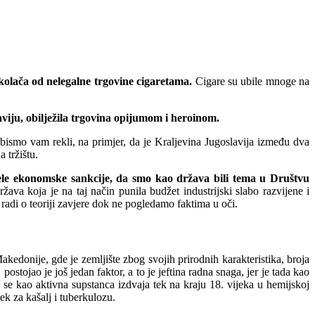
 kolača od nelegalne trgovine cigaretama.
Cigare su ubile mnoge na
viju, obilježila trgovina opijumom i heroinom.
 bismo vam rekli, na primjer, da je Kraljevina Jugoslavija između dva
 tržištu.
vele ekonomske sankcije, da smo kao država bili tema u Društvu
ržava koja je na taj način punila budžet industrijski slabo razvijene i
e radi o teoriji zavjere dok ne pogledamo faktima u oči.
akedonije, gde je zemljište zbog svojih prirodnih karakteristika, broja
tojao je još jedan faktor, a to je jeftina radna snaga, jer je tada kao
n se kao aktivna supstanca izdvaja tek na kraju 18. vijeka u hemijskoj
ek za kašalj i tuberkulozu.