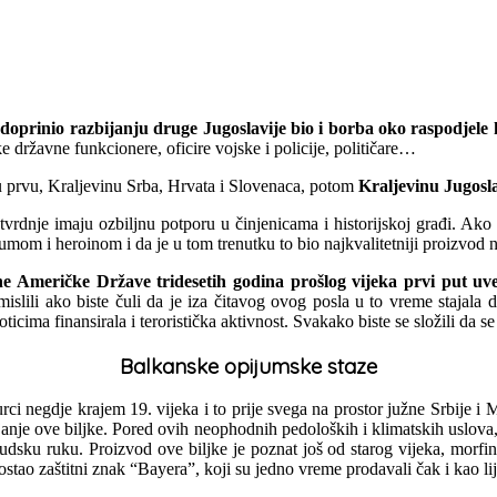
e doprinio razbijanju druge Jugoslavije bio i borba oko raspodjele
 državne funkcionere, oficire vojske i policije, političare…
nu prvu, Kraljevinu Srba, Hrvata i Slovenaca, potom
Kraljevinu Jugosla
 tvrdnje imaju ozbiljnu potporu u činjenicama i historijskoj građi. Ako
umom i heroinom i da je u tom trenutku to bio najkvalitetniji proizvod na
ne Američke Države tridesetih godina prošlog vijeka prvi put u
islili ako biste čuli da je iza čitavog ovog posla u to vreme stajala d
ticima finansirala i teroristička aktivnost. Svakako biste se složili da s
Balkanske opijumske staze
ci negdje krajem 19. vijeka i to prije svega na prostor južne Srbije i M
nje ove biljke. Pored ovih neophodnih pedoloških i klimatskih uslova, pos
judsku ruku. Proizvod ove biljke je poznat još od starog vijeka, morfi
stao zaštitni znak “Bayera”, koji su jedno vreme prodavali čak i kao lij