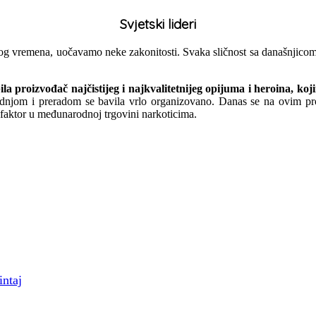
Svjetski lideri
g vremena, uočavamo neke zakonitosti. Svaka sličnost sa današnjicom je 
ila proizvođač najčistijeg i najkvalitetnijeg opijuma i heroina, ko
odnjom i preradom se bavila vrlo organizovano. Danas se na ovim prost
 faktor u međunarodnoj trgovini narkoticima.
intaj