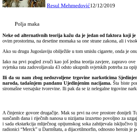
Resul Mehmedović
12/12/2019
Polja maka
Neke od alternativnih teorija kažu da je jedan od faktora koji j
ovim prostorima, na desetine momaka sa one strane zakona, ali i visoke
Ako su drugu Jugoslaviju obilježile u tom smislu cigarete, onda je o
Iako na prvi pogled zvuči kao još jedna teorija zavjere, zapravo ove
svjetska rata zadovoljavala 43 odsto ukupnih svjetskih potreba za opij
Ili da su nam zbog nedozvoljene trgovine narkoticima Sjedinje
naroda, tadašnjem pandanu Ujedinjenim nacijama.
Šta biste pom
siromašne versajske tvorevine. Ili pak da se iz nelegalne trgovine narko
A činjenice govore drugačije. Mak su prvi na ove prostore donijeli Tur
sunčanih dana i riječnih nanosa u nizijama izuzetno povoljno za uzgaja
i sada ekstarkcija mliječnog opijumskog soka zahtijevala isključivo l
radionici “Merck” u Darmštatu, a dijacetilmorfin, odnosno heroin je po