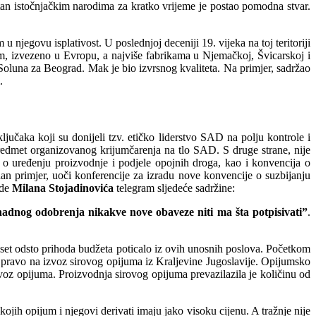
tan istočnjačkim narodima za kratko vrijeme je postao pomodna stvar.
 njegovu isplativost. U poslednjoj deceniji 19. vijeka na toj teritoriji
om, izvezeno u Evropu, a najviše fabrikama u Njemačkoj, Švicarskoj i
Soluna za Beograd. Mak je bio izvrsnog kvaliteta. Na primjer, sadržao
.
učaka koji su donijeli tzv. etičko liderstvo SAD na polju kontrole i
redmet organizovanog krijumčarenja na tlo SAD. S druge strane, nije
 o uređenju proizvodnje i podjele opojnih droga, kao i konvencija o
n primjer, uoči konferencije za izradu nove konvencije o suzbijanju
ade
Milana Stojadinovića
telegram sljedeće sadržine:
nadnog odobrenja nikakve nove obaveze niti ma šta potpisivati”
.
deset odsto prihoda budžeta poticalo iz ovih unosnih poslova. Početkom
 pravo na izvoz sirovog opijuma iz Kraljevine Jugoslavije. Opijumsko
z opijuma. Proizvodnja sirovog opijuma prevazilazila je količinu od
ih opijum i njegovi derivati imaju jako visoku cijenu. A tražnje nije