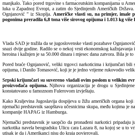
manjkalo. Tako pored trgovine s farmaceutskim kompanijama u Americ
luka u Zapadnoj Evropi, a zatim do Sjedinjenih Američkih Država. Na
Ognjanović ” iz Skoplja.
Američke vlasti su, na primjer, imale 
pogonima preradila 6,8 tona više sirovog opijuma i 1.013 kg više h
Vlada SAD je tražila da se jugoslovenske vlasti pozabave Ognjanovićim
snazi dvije godine. Radilo se o nekoj vrsti ekonomskog kažnjavanja
heroina i kažnjen je sa 50.000 dinara i mjesec dana zatvora. Bila je t
Pored braće Ognjanović, veliki trgovci narkoticima i krijumčari bili
opijuma, i Danilo Tomasović, koji je je jedno vrijeme rukovodio vel
Srpski krijumčari su suvereno vladali ovim poslom u velikim evr
proizvođača opijuma.
Njihova organizacija je drogu u Sjedinje
konstatovano u famoznom Fulerovom izvještaju.
Kako Kraljevina Jugoslavija dospijeva u žižu američkih organa koji 
njemački predstavnik saopštava učesnicima skupa, među kojima je nara
kompanije HAPAG iz Hamburga.
Njemački predstavnik je saopćio da pronađeni narkotici pripadaju 
narkotika navela beogradsku Ulicu cara Lazara 8, na kojoj se u to vr
utisak je da i Amerikanci nisu do kraja povjerovali.