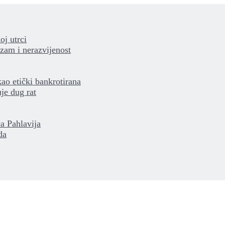
oj utrci
izam i nerazvijenost
kao etički bankrotirana
je dug rat
a Pahlavija
da