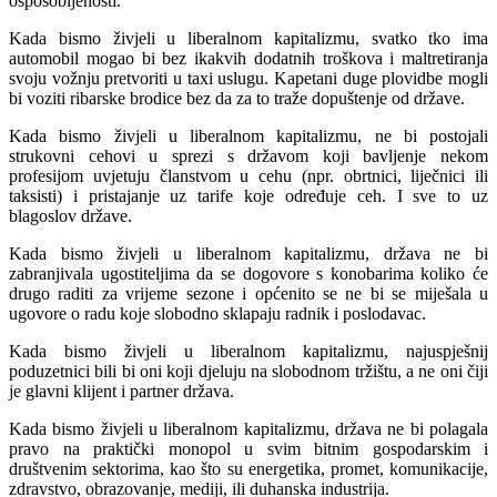
osposobljenosti.
Kada bismo živjeli u liberalnom kapitalizmu, svatko tko ima
automobil mogao bi bez ikakvih dodatnih troškova i maltretiranja
svoju vožnju pretvoriti u taxi uslugu. Kapetani duge plovidbe mogli
bi voziti ribarske brodice bez da za to traže dopuštenje od države.
Kada bismo živjeli u liberalnom kapitalizmu, ne bi postojali
strukovni cehovi u sprezi s državom koji bavljenje nekom
profesijom uvjetuju članstvom u cehu (npr. obrtnici, liječnici ili
taksisti) i pristajanje uz tarife koje određuje ceh. I sve to uz
blagoslov države.
Kada bismo živjeli u liberalnom kapitalizmu, država ne bi
zabranjivala ugostiteljima da se dogovore s konobarima koliko će
drugo raditi za vrijeme sezone i općenito se ne bi se miješala u
ugovore o radu koje slobodno sklapaju radnik i poslodavac.
Kada bismo živjeli u liberalnom kapitalizmu, najuspješnij
poduzetnici bili bi oni koji djeluju na slobodnom tržištu, a ne oni čiji
je glavni klijent i partner država.
Kada bismo živjeli u liberalnom kapitalizmu, država ne bi polagala
pravo na praktički monopol u svim bitnim gospodarskim i
društvenim sektorima, kao što su energetika, promet, komunikacije,
zdravstvo, obrazovanje, mediji, ili duhanska industrija.