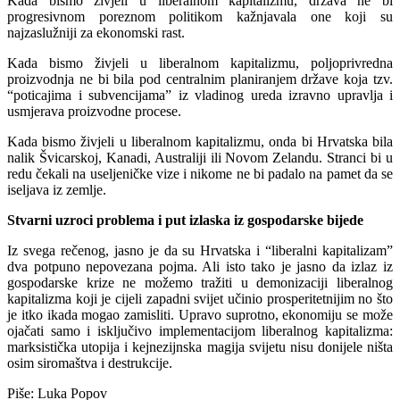
Kada bismo živjeli u liberalnom kapitalizmu, država ne bi
progresivnom poreznom politikom kažnjavala one koji su
najzaslužniji za ekonomski rast.
Kada bismo živjeli u liberalnom kapitalizmu, poljoprivredna
proizvodnja ne bi bila pod centralnim planiranjem države koja tzv.
“poticajima i subvencijama” iz vladinog ureda izravno upravlja i
usmjerava proizvodne procese.
Kada bismo živjeli u liberalnom kapitalizmu, onda bi Hrvatska bila
nalik Švicarskoj, Kanadi, Australiji ili Novom Zelandu. Stranci bi u
redu čekali na useljeničke vize i nikome ne bi padalo na pamet da se
iseljava iz zemlje.
Stvarni uzroci problema i put izlaska iz gospodarske bijede
Iz svega rečenog, jasno je da su Hrvatska i “liberalni kapitalizam”
dva potpuno nepovezana pojma. Ali isto tako je jasno da izlaz iz
gospodarske krize ne možemo tražiti u demonizaciji liberalnog
kapitalizma koji je cijeli zapadni svijet učinio prosperitetnijim no što
je itko ikada mogao zamisliti. Upravo suprotno, ekonomiju se može
ojačati samo i isključivo implementacijom liberalnog kapitalizma:
marksistička utopija i kejnezijnska magija svijetu nisu donijele ništa
osim siromaštva i destrukcije.
Piše: Luka Popov