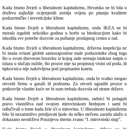
Kada bismo živjeli u liberalnom kapitalizmu, Hrvatska ne bi bila u
društvu najlošije ocijenjenih zemlja svijeta po pitanju kvalitete
poduzetničke i investicijske klime.
Kada bismo živjeli u liberalnom kapitalizmu, onda IKEA ne bi
morala izgubiti nekoliko godina u borbi sa birokracijom kako bi
ishodila sve potrebe dozvole za puštanje prodajnog centra u rad.
Kada bismo živjeli u liberalnom kapitalizmu, državna inspekcija ne
bi imala ovlasti globiti samozaposlene male poduzetnike zbog toga
što u svom dnevnom boravku iz kojeg rade nemaju istaknut natpis o
izlazu u slučaju nužde, što prozor nije na propisnoj visini od poda, ili
tipkovnica nije nakrivljena pod propisanim kutem.
Kada bismo živjeli u liberalnom kapitalizmu, onda bi svatko mogao
otvoriti firmu u garaži ili podrumu. Za otvorti ugraditi prozor u
potkrovlje vlastite kuće ne bi nam trebala dozvola od strane države.
Kada bismo živjeli u liberalnom kapitalizmu, radnici bi polagali
pravo vlasništva nad svojom mirovinskom štednjom i sami bi
odlučivali o tome kada žele ići u mirovinu. U liberalnom kapitalizmu
bilo bi nezamislivo prisiljavati ljude da teško stečenu zaradu ulažu u
dokazano neodrživu Ponzijevu shemu zvanu “I. mirovinski stup”.