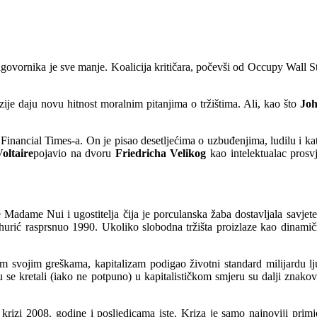
ovornika je sve manje. Koalicija kritičara, počevši od Occupy Wall Str
ije daju novu hitnost moralnim pitanjima o tržištima. Ali, kao što
Joh
Financial Times-a. On je pisao desetljećima o uzbuđenjima, ludilu i ka
oltaire
pojavio na dvoru
Friedricha Velikog
kao intelektualac pros
adame Nui i ugostitelja čija je porculanska žaba dostavljala savjete o
hurić rasprsnuo 1990. Ukoliko slobodna tržišta proizlaze kao dinamičn
 svojim greškama, kapitalizam podigao životni standard milijardu ljud
u se kretali (iako ne potpuno) u kapitalističkom smjeru su dalji znakov
j krizi 2008. godine i posljedicama iste. Kriza je samo najnoviji prim