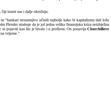
, čiji izumi nas i dalje okružuju.
su “bankari nesumnjivo učinili najbolje kako bi kapitalizmu dali lošu
John Plender strahuje da je još jedna velika finansijska kriza neizbježna
e pojaviti kao što je bivalo i u prošlosti. On ponavlja
Churchillove
 na vrijeme.”