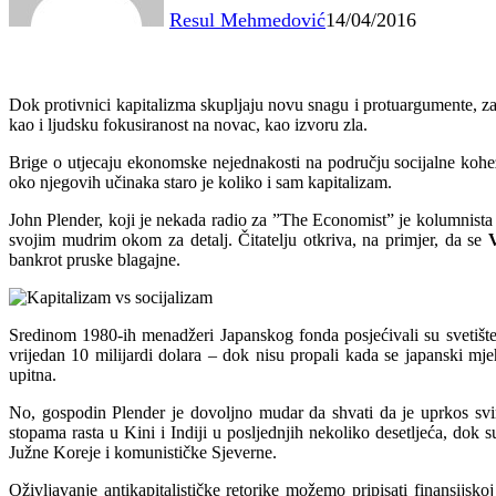
Resul Mehmedović
14/04/2016
Dok protivnici kapitalizma skupljaju novu snagu i protuargumente, zag
kao i ljudsku fokusiranost na novac, kao izvoru zla.
Brige o utjecaju ekonomske nejednakosti na području socijalne kohez
oko njegovih učinaka staro je koliko i sam kapitalizam.
John Plender, koji je nekada radio za ”The Economist” je kolumnista 
svojim mudrim okom za detalj. Čitatelju otkriva, na primjer, da se
V
bankrot pruske blagajne.
Sredinom 1980-ih menadžeri Japanskog fonda posjećivali su svetište M
vrijedan 10 milijardi dolara – dok nisu propali kada se japanski mje
upitna.
No, gospodin Plender je dovoljno mudar da shvati da je uprkos svim
stopama rasta u Kini i Indiji u posljednjih nekoliko desetljeća, dok s
Južne Koreje i komunističke Sjeverne.
Oživljavanje antikapitalističke retorike možemo pripisati finansijsko