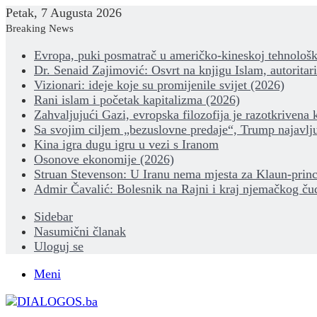
Petak, 7 Augusta 2026
Breaking News
Evropa, puki posmatrač u američko-kineskoj tehnološk
Dr. Senaid Zajimović: Osvrt na knjigu Islam, autoritar
Vizionari: ideje koje su promijenile svijet (2026)
Rani islam i početak kapitalizma (2026)
Zahvaljujući Gazi, evropska filozofija je razotkrivena 
Sa svojim ciljem „bezuslovne predaje“, Trump najavlju
Kina igra dugu igru u vezi s Iranom
Osonove ekonomije (2026)
Struan Stevenson: U Iranu nema mjesta za Klaun-princ
Admir Čavalić: Bolesnik na Rajni i kraj njemačkog ču
Sidebar
Nasumični članak
Uloguj se
Meni