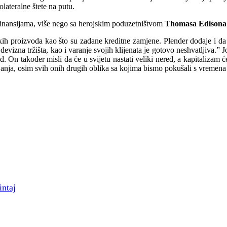
lateralne štete na putu.
 finansijama, više nego sa herojskim poduzetništvom
Thomasa Edisona
kih proizvoda kao što su zadane kreditne zamjene. Plender dodaje i da 
devizna tržišta, kao i varanje svojih klijenata je gotovo neshvatljiva.” 
 također misli da će u svijetu nastati veliki nered, a kapitalizam će s
janja, osim svih onih drugih oblika sa kojima bismo pokušali s vremena
intaj