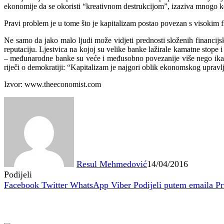
ekonomije da se okoristi “kreativnom destrukcijom”, izaziva mnogo ko
Pravi problem je u tome što je kapitalizam postao povezan s visokim
Ne samo da jako malo ljudi može vidjeti prednosti složenih financijs
reputaciju. Ljestvica na kojoj su velike banke lažirale kamatne stope i 
– međunarodne banke su veće i međusobno povezanije više nego ikad. On
riječi o demokratiji: “Kapitalizam je najgori oblik ekonomskog upravl
Izvor: www.theeconomist.com
Resul Mehmedović
14/04/2016
Podijeli
Facebook
Twitter
WhatsApp
Viber
Podijeli putem emaila
Pr
Povezani članci