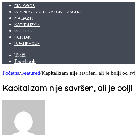
DIALOGOS
ISLAMSKA KULTURA I CIVILIZACIJA
MAGAZIN
KAPITALIZAM
INTERVJUI
KONTAKT
PUBLIKACIJE
Traži
Facebook
Početna
/
Featured
/
Kapitalizam nije savršen, ali je bolji od sv
Kapitalizam nije savršen, ali je bolji