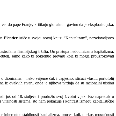
eet do pape Franje, kritikuju globalnu trgovinu da je eksploatacijska,
n Plender
ističe u svojoj novoj knjizi “Kapitalizam”, nezadovoljstvo
tastrofama finansijskog tržišta. On pristupa nedoumicama kapitalizma,
vjetitelj, samo kako bi pokrenuo prevaru koja bi mogla prouzrokovati
 dionicama – neko vrijeme čak i uspješno, stičući vlastiti portofolij
a iz ovakvih stvari, onda je njihova tvrdnja da su racionalni uistinu
i još od 18. stoljeća i produžio svoj životni vijek. Brz napredak u
i vitalnosti sistema, što nam pokazuje i kontrast između kapitalističke
jer inherentne stabilnosti kapitalizma, proces koji, uprkos mogućnosti