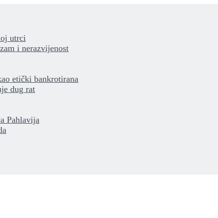
oj utrci
izam i nerazvijenost
kao etički bankrotirana
je dug rat
a Pahlavija
da