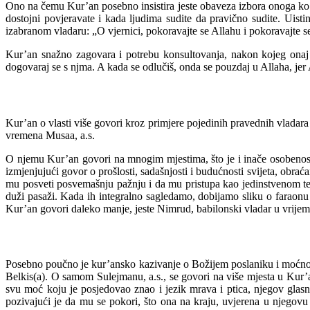
Ono na čemu Kur’an posebno insistira jeste obaveza izbora onoga ko z
dostojni povjeravate i kada ljudima sudite da pravično sudite. Uisti
izabranom vladaru: „O vjernici, pokoravajte se Allahu i pokoravajte s
Kur’an snažno zagovara i potrebu konsultovanja, nakon kojeg onaj 
dogovaraj se s njma. A kada se odlučiš, onda se pouzdaj u Allaha, jer 
Kur’an o vlasti više govori kroz primjere pojedinih pravednih vladara i
vremena Musaa, a.s.
O njemu Kur’an govori na mnogim mjestima, što je i inače osobenost 
izmjenjujući govor o prošlosti, sadašnjosti i budućnosti svijeta, obra
mu posveti posvemašnju pažnju i da mu pristupa kao jedinstvenom tek
duži pasaži. Kada ih integralno sagledamo, dobijamo sliku o faraonu k
Kur’an govori daleko manje, jeste Nimrud, babilonski vladar u vrijem
Posebno poučno je kur’ansko kazivanje o Božijem poslaniku i moćnom 
Belkis(a). O samom Sulejmanu, a.s., se govori na više mjesta u Kur’a
svu moć koju je posjedovao znao i jezik mrava i ptica, njegov glasnik,
pozivajući je da mu se pokori, što ona na kraju, uvjerena u njegovu 