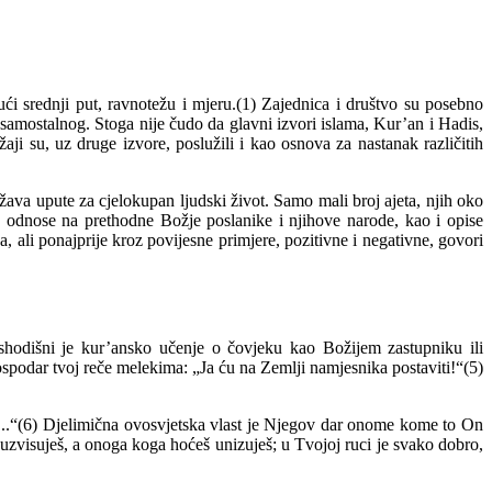
ći srednji put, ravnotežu i mjeru.(1) Zajednica i društvo su posebno
 samostalnog. Stoga nije čudo da glavni izvori islama, Kur’an i Hadis,
i su, uz druge izvore, poslužili i kao osnova za nastanak različitih
va upute za cjelokupan ljudski život. Samo mali broj ajeta, njih oko
e odnose na prethodne Božje poslanike i njihove narode, kao i opise
, ali ponajprije kroz povijesne primjere, pozitivne i negativne, govori
 Ishodišni je kur’ansko učenje o čovjeku kao Božijem zastupniku ili
ospodar tvoj reče melekima: „Ja ću na Zemlji namjesnika postaviti!“(5)
i...“(6) Djelimična ovosvjetska vlast je Njegov dar onome kome to On
zvisuješ, a onoga koga hoćeš unizuješ; u Tvojoj ruci je svako dobro,