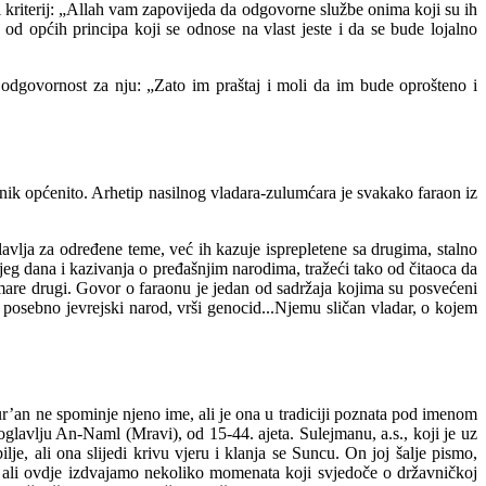
 kriterij: „Allah vam zapovijeda da odgovorne službe onima koji su ih
 od općih principa koji se odnose na vlast jeste i da se bude lojalno
odgovornost za nju: „Zato im praštaj i moli da im bude oprošteno i
jernik općenito. Arhetip nasilnog vladara-zulumćara je svakako faraon iz
vlja za određene teme, već ih kazuje isprepletene sa drugima, stalno
njeg dana i kazivanja o pređašnjim narodima, tražeći tako od čitaoca da
mare drugi. Govor o faraonu je jedan od sadržaja kojima su posvećeni
, posebno jevrejski narod, vrši genocid...Njemu sličan vladar, o kojem
’an ne spominje njeno ime, ali je ona u tradiciji poznata pod imenom
glavlju An-Naml (Mravi), od 15-44. ajeta. Sulejmanu, a.s., koji je uz
lje, ali ona slijedi krivu vjeru i klanja se Suncu. On joj šalje pismo,
ti, ali ovdje izdvajamo nekoliko momenata koji svjedoče o državničkoj