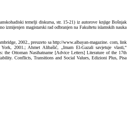
skohadiski temelji diskursa, str. 15-21) iz autorove knjige Bošnjak
tno izmijenjen magistarski rad odbranjen na Fakultetu islamskih nauka
Cambridge, 2002., preuzeto sa http://www.albayan-magazine. com, link
York, 2001.; Ahmet Alibašić, „Imam El-Gazali savjetuje vlasti,“
: the Ottoman Nasihatname [Advice Letters] Literature of the 17th
ility. Conflicts, Transitions and Social Values, Edizioni Plus, Pisa