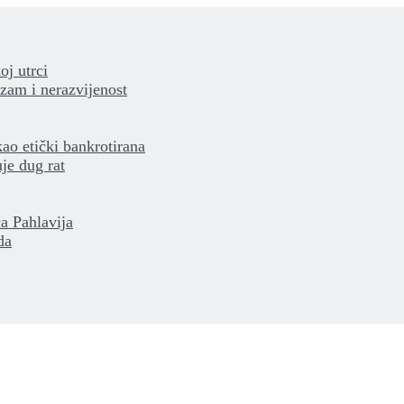
oj utrci
izam i nerazvijenost
kao etički bankrotirana
je dug rat
a Pahlavija
da