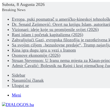
Subota, 8 Augusta 2026
Breaking News
Evropa, puki posmatrač u američko-kineskoj tehnološk
Dr. Senaid Zajimović: Osvrt na knjigu Islam, autoritar
Vizionari: ideje koje su promijenile svijet (2026)
Rani islam i početak kapitalizma (2026)
Zahvaljujući Gazi, evropska filozofija je razotkrivena 
Sa svojim ciljem „bezuslovne predaje“, Trump najavlju
Kina igra dugu igru u vezi s Iranom
Osonove ekonomije (2026)
Struan Stevenson: U Iranu nema mjesta za Klaun-princ
Admir Čavalić: Bolesnik na Rajni i kraj njemačkog ču
Sidebar
Nasumični članak
Uloguj se
Meni