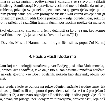
rima sa uvažavanjem i poštovanjem i konsultira se sa svojim velikašim
ilostivog, Samilosnog! Ne pravite se većim od mene i dođite da mi se po
roblema, priznaju svoju nekompetentnost za njegovo rješavanje, pa to p
tvenim promjenama prilikom promjene vlasti: “Kad carevi osvoje neki g
risutnom preduprijediti kobne posljedice – šalje određeni dar, rekli bi
ojnu prijetnju i različitim fascinirajućim postupcima postiže da mu se kr
škoj ekonomskoj situaciji i vršenju dužnosti za koju je sam, kao kompete
varištima u zemlji, ja sam zaista čuvaran i znan.”(11)
Davudu, Musau i Harunu, a.s., i drugim ličnostima, poput Zul-Karnejna,
4. Hadis o vlasti i vladarima
u islamskoj terminologiji označava govor Božjeg poslanika Muhammeda,
 prenosilaca i sadržaja, tako da je bio nužan nastanak mnoštva naučn
nekada govorio kao Božji poslanik, nekada kao državnik, obični čovje
nnet.
ala predaje koje se odnose na rukovođenje i suđenje i srodne teme, ta
od nas djelimično ili u potpunosti prevedene, tako da se i naš prosječan 
ilafet,“(12) a nedavno objavljena Enciklopedija hadisa poglavlje „O 
ja, davanjem prisege, nežuđenjem za funkcijama, pravednošću, lojalnoš