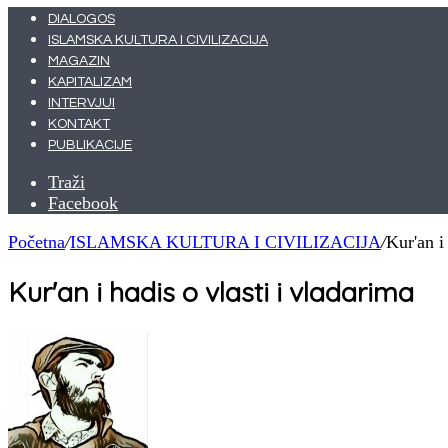
DIALOGOS
ISLAMSKA KULTURA I CIVILIZACIJA
MAGAZIN
KAPITALIZAM
INTERVJUI
KONTAKT
PUBLIKACIJE
Traži
Facebook
Početna
/
ISLAMSKA KULTURA I CIVILIZACIJA
/
Kur'an i
Kur'an i hadis o vlasti i vladarima