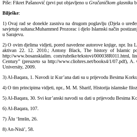
Piše: Fikret Pašanović (prvi put objavljeno u
Gračaničkom glasniku
b
Bilješke
:
1) Ovaj rad se donekle zasniva na drugom poglavlju (Djela o uređen
savjetuje sultana:Muhammed Prozorac i djelo Islamski način postizanj
u Sarajevu.
2) O ovim djelima vidjeti, pored navedene autorove knjige, npr. Ira
aktivan 22. 12. 2010.; Antony Black, The history of Islamic po
http://www.bosanskialim. com/rubrike/tekstovi/000038R011.html, l
Century” (preuzeto sa http://www.cliohres.net/books4/1/07.pdf), A. 
University, 2009.
3) Al-Baqara, 1. Navodi iz Kur’ana dati su u prijevodu Besima Korku
4) O tim principima vidjeti, npr., M. M. Sharif, Historija islamske filoz
5) Al-Baqara, 30. Svi kur’anski navodi su dati u prijevodu Besima Ko
6) Al-Baqara, 107.
7) Ālu ‘Imrān, 26.
8) An-Nisā’, 58.