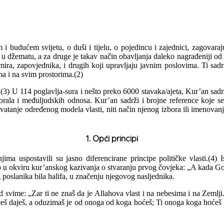
 budućem svijetu, o duši i tijelu, o pojedincu i zajednici, zagovaraju
, u džematu, a za druge je takav način obavljanja daleko nagrađeniji od
 zapovjednika, i drugih koji upravljaju javnim poslovima. Ti sadržaj
ma i na svim prostorima.(2)
) U 114 poglavlja-sura i nešto preko 6000 stavaka/ajeta, Kur’an sadrža
orala i međuljudskih odnosa. Kur’an sadrži i brojne reference koje s
vatanje određenog modela vlasti, niti način njenog izbora ili imenovanja
1. Opći principi
ima uspostavili su jasno diferencirane principe političke vlasti.(4)
bno u okviru kur’anskog kazivanja o stvaranju prvog čovjeka: „A kada G
eg poslanika bila halifa, u značenju njegovog nasljednika.
d svime: „Zar ti ne znaš da je Allahova vlast i na nebesima i na Zemlj
ćeš daješ, a oduzimaš je od onoga od koga hoćeš; Ti onoga koga hoćeš u