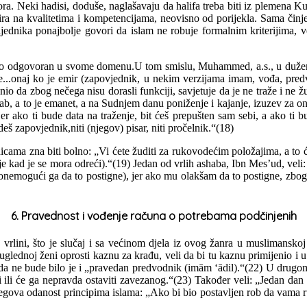
ora. Neki hadisi, doduše, naglašavaju da halifa treba biti iz plemena Ku
ra na kvalitetima i kompetencijama, neovisno od porijekla. Sama činjen
sljednika ponajbolje govori da islam ne robuje formalnim kriterijima,
vako odgovoran u svome domenu.U tom smislu, Muhammed, a.s., u dužem h
ate...onaj ko je emir (zapovjednik, u nekim verzijama imam, vođa, pre
o da zbog nečega nisu dorasli funkciji, savjetuje da je ne traže i ne ž
lab, a to je emanet, a na Sudnjem danu poniženje i kajanje, izuzev za 
r ako ti bude data na traženje, bit ćeš prepušten sam sebi, a ako ti b
š zapovjednik,niti (njegov) pisar, niti pročelnik.“(18)
icama zna biti bolno: „Vi ćete žuditi za rukovodećim položajima, a to ć
o je kad je se mora odreći).“(19) Jedan od vrlih ashaba, Ibn Mes’ud, vel
(onemogući ga da to postigne), jer ako mu olakšam da to postigne, zbo
6. Pravednost i vođenje računa o potrebama podčinjenih
oj vrlini, što je slučaj i sa većinom djela iz ovog žanra u muslimansk
 uglednoj ženi oprosti kaznu za krađu, veli da bi tu kaznu primijenio i
lada ne bude bilo je i „pravedan predvodnik (imām ‘ādil).“(22) U drugom
ili će ga nepravda ostaviti zavezanog.“(23) Također veli: „Jedan dan 
njegova odanost principima islama: „Ako bi bio postavljen rob da vama r