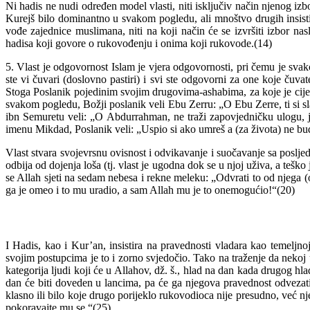
Ni hadis ne nudi određen model vlasti, niti isključiv način njenog izb
Kurejš bilo dominantno u svakom pogledu, ali mnoštvo drugih insisti
vođe zajednice muslimana, niti na koji način će se izvršiti izbor na
hadisa koji govore o rukovođenju i onima koji rukovode.(14)
5. Vlast je odgovornost Islam je vjera odgovornosti, pri čemu je s
ste vi čuvari (doslovno pastiri) i svi ste odgovorni za one koje čuv
Stoga Poslanik pojedinim svojim drugovima-ashabima, za koje je cijeni
svakom pogledu, Božji poslanik veli Ebu Zerru: „O Ebu Zerre, ti si s
ibn Semuretu veli: „O Abdurrahman, ne traži zapovjedničku ulogu, je
imenu Mikdad, Poslanik veli: „Uspio si ako umreš a (za života) ne bude
Vlast stvara svojevrsnu ovisnost i odvikavanje i suočavanje sa posljed
odbija od dojenja loša (tj. vlast je ugodna dok se u njoj uživa, a tešk
se Allah sjeti na sedam nebesa i rekne meleku: „Odvrati to od njega 
ga je omeo i to mu uradio, a sam Allah mu je to onemogućio!“(20)
I Hadis, kao i Kur’an, insistira na pravednosti vladara kao temeljn
svojim postupcima je to i zorno svjedočio. Tako na traženje da nekoj
kategorija ljudi koji će u Allahov, dž. š., hlad na dan kada drugog h
dan će biti doveden u lancima, pa će ga njegova pravednost odvezati 
klasno ili bilo koje drugo porijeklo rukovodioca nije presudno, već 
pokoravajte mu se.“(25)