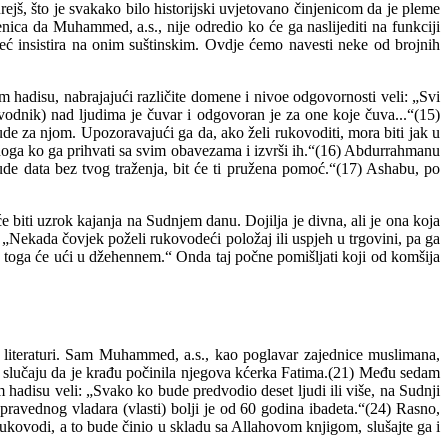
rejš, što je svakako bilo historijski uvjetovano činjenicom da je pleme
ica da Muhammed, a.s., nije odredio ko će ga naslijediti na funkciji
 već insistira na onim suštinskim. Ovdje ćemo navesti neke od brojnih
adisu, nabrajajući različite domene i nivoe odgovornosti veli: „Svi
dvodnik) nad ljudima je čuvar i odgovoran je za one koje čuva...“(15)
ude za njom. Upozoravajući ga da, ako želi rukovoditi, mora biti jak u
onoga ko ga prihvati sa svim obavezama i izvrši ih.“(16) Abdurrahmanu
ude data bez tvog traženja, bit će ti pružena pomoć.“(17) Ashabu, po
e biti uzrok kajanja na Sudnjem danu. Dojilja je divna, ali je ona koja
i: „Nekada čovjek poželi rukovodeći položaj ili uspjeh u trgovini, pa ga
g toga će ući u džehennem.“ Onda taj počne pomišljati koji od komšija
oj literaturi. Sam Muhammed, a.s., kao poglavar zajednice muslimana,
 u slučaju da je krađu počinila njegova kćerka Fatima.(21) Među sedam
 hadisu veli: „Svako ko bude predvodio deset ljudi ili više, na Sudnji
pravednog vladara (vlasti) bolji je od 60 godina ibadeta.“(24) Rasno,
ukovodi, a to bude činio u skladu sa Allahovom knjigom, slušajte ga i