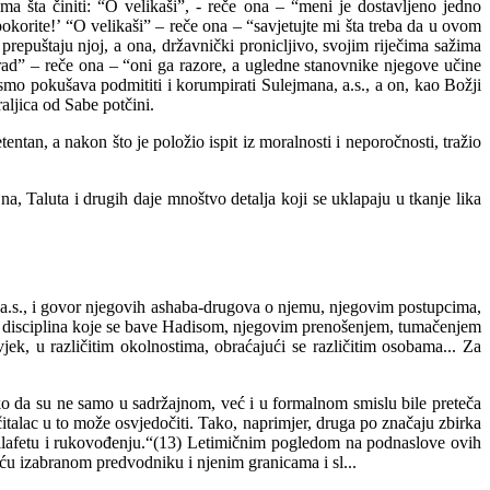
a šta činiti: “O velikaši”, - reče ona – “meni je dostavljeno jedno
korite!’ “O velikaši” – reče ona – “savjetujte mi šta treba da u ovom
repuštaju njoj, a ona, državnički pronicljivo, svojim riječima sažima
rad” – reče ona – “oni ga razore, a ugledne stanovnike njegove učine
smo pokušava podmititi i korumpirati Sulejmana, a.s., a on, kao Božji
aljica od Sabe potčini.
ntan, a nakon što je položio ispit iz moralnosti i neporočnosti, tražio
 Taluta i drugih daje mnoštvo detalja koji se uklapaju u tkanje lika
 a.s., i govor njegovih ashaba-drugova o njemu, njegovim postupcima,
ih disciplina koje se bave Hadisom, njegovim prenošenjem, tumačenjem
k, u različitim okolnostima, obraćajući se različitim osobama... Za
ko da su ne samo u sadržajnom, već i u formalnom smislu bile preteča
čitalac u to može osvjedočiti. Tako, naprimjer, druga po značaju zbirka
hilafetu i rukovođenju.“(13) Letimičnim pogledom na podnaslove ovih
ću izabranom predvodniku i njenim granicama i sl...