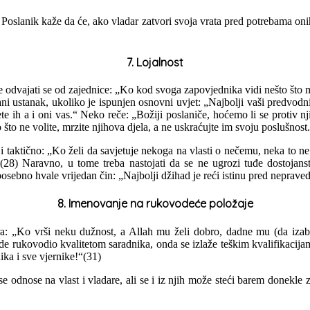
slanik kaže da će, ako vladar zatvori svoja vrata pred potrebama onih k
7. Lojalnost
e odvajati se od zajednice: „Ko kod svoga zapovjednika vidi nešto što mu
 ustanak, ukoliko je ispunjen osnovni uvjet: „Najbolji vaši predvodnici s
njete ih a i oni vas.“ Neko reče: „Božiji poslaniče, hoćemo li se proti
što ne volite, mrzite njihova djela, a ne uskraćujte im svoju poslušnost
 taktično: „Ko želi da savjetuje nekoga na vlasti o nečemu, neka to ne
t.“(28) Naravno, u tome treba nastojati da se ne ugrozi tuđe dostoja
posebno hvale vrijedan čin: „Najbolji džihad je reći istinu pred neprav
8. Imenovanje na rukovodeće položaje
ra: „Ko vrši neku dužnost, a Allah mu želi dobro, dadne mu (da izabe
de rukovodio kvalitetom saradnika, onda se izlaže teškim kvalifikacij
ika i sve vjernike!“(31)
e odnose na vlast i vladare, ali se i iz njih može steći barem donekl