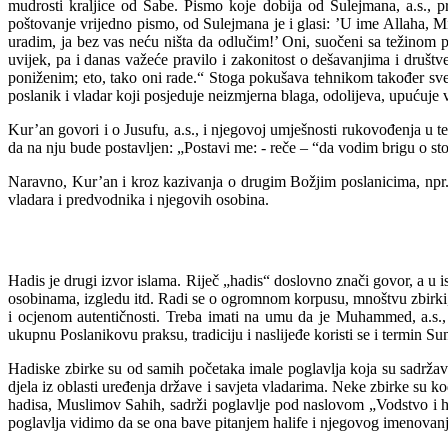
mudrosti kraljice od Sabe. Pismo koje dobija od Sulejmana, a.s., p
poštovanje vrijedno pismo, od Sulejmana je i glasi: ’U ime Allaha, M
uradim, ja bez vas neću ništa da odlučim!’ Oni, suočeni sa težinom p
uvijek, pa i danas važeće pravilo i zakonitost o dešavanjima i druš
poniženim; eto, tako oni rade.“ Stoga pokušava tehnikom također svep
poslanik i vladar koji posjeduje neizmjerna blaga, odolijeva, upućuje v
Kur’an govori i o Jusufu, a.s., i njegovoj umješnosti rukovođenja u te
da na nju bude postavljen: „Postavi me: - reče – “da vodim brigu o sto
Naravno, Kur’an i kroz kazivanja o drugim Božjim poslanicima, npr. 
vladara i predvodnika i njegovih osobina.
Hadis je drugi izvor islama. Riječ „hadis“ doslovno znači govor, a 
osobinama, izgledu itd. Radi se o ogromnom korpusu, mnoštvu zbirki,
i ocjenom autentičnosti. Treba imati na umu da je Muhammed, a.s., 
ukupnu Poslanikovu praksu, tradiciju i naslijeđe koristi se i termin Su
Hadiske zbirke su od samih početaka imale poglavlja koja su sadržav
djela iz oblasti uređenja države i savjeta vladarima. Neke zbirke su k
hadisa, Muslimov Sahih, sadrži poglavlje pod naslovom „Vodstvo i h
poglavlja vidimo da se ona bave pitanjem halife i njegovog imenovan