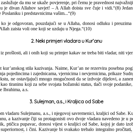
aslužuje da mu se ukaže povjerenje, pri čemu je pravednost najvažniji
nu je divan Allahov savjet! – A Allah doista sve čuje i vidi.“(8) Jedan
e Poslaniku i predstavnicima vašim...“(9)
ko je odgovoran, pouzdajući se u Allaha, donosi odluku i preuzima 
Allah zaista voli one koji se uzdaju u Njega.“(10)
2. Neki primjeri vladara u Kur’anu
z prošlosti, ali i onih koji su primjer kakav ne treba biti vladar, niti v
kur’anskog stila kazivanja. Naime, Kur’an ne rezervira posebna pogla
ćanja pojedincima i zajednicama, vjernicima i nevjernicima, prikaze Sud
stu, ne ostavljajući mnogo mogućnosti da se izdvoje dijelovi, a zane
ao tiraninu koji za sebe svojata božanski status, tlači svoje podanike
e Ibrahima, a.s.
3. Sulejman, a.s., i Kraljica od Sabe
vladaru Sulejmanu, a.s., i njegovoj savremenici, kraljici od Sabe. Kur
nu, a kazivanje čiji su protagonisti ovo dvoje vladara navedeno je u po
 ptičica pupavac, donosi vijest o kraljici od Sabe, kojoj je dato izobi
superiornost, i čini. Kazivanje bi svakako trebalo integralno pročita