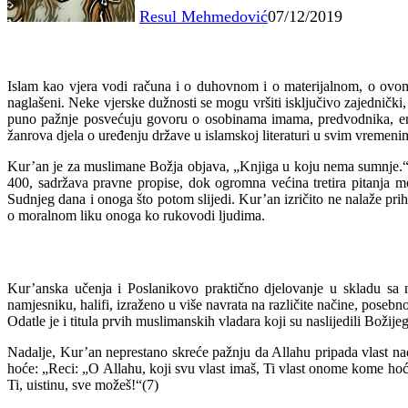
Resul Mehmedović
07/12/2019
Islam kao vjera vodi računa i o duhovnom i o materijalnom, o ovom i
naglašeni. Neke vjerske dužnosti se mogu vršiti isključivo zajednički
puno pažnje posvećuju govoru o osobinama imama, predvodnika, emira,
žanrova djela o uređenju države u islamskoj literaturi u svim vremeni
Kur’an je za muslimane Božja objava, „Knjiga u koju nema sumnje.“(3
400, sadržava pravne propise, dok ogromna većina tretira pitanja m
Sudnjeg dana i onoga što potom slijedi. Kur’an izričito ne nalaže prih
o moralnom liku onoga ko rukovodi ljudima.
Kur’anska učenja i Poslanikovo praktično djelovanje u skladu sa nj
namjesniku, halifi, izraženo u više navrata na različite načine, pose
Odatle je i titula prvih muslimanskih vladara koji su naslijedili Božij
Nadalje, Kur’an neprestano skreće pažnju da Allahu pripada vlast na
hoće: „Reci: „O Allahu, koji svu vlast imaš, Ti vlast onome kome ho
Ti, uistinu, sve možeš!“(7)