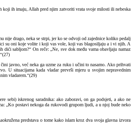
oji ih imaju, Allah pred njim zatvoriti vrata svoje milosti ili nebeska
 nije drago, neka se strpi, jer ko se odvoji od zajednice koliko pedalj
u oni koje volite i koji vas vole, koji vas blagosiljaju a i vi njih. A
v njih dići sabljom?“ On reče: „Ne, sve dok među vama obavljaju namaz
.“(27)
 čini javno, već neka ga uzme za ruku i učini to nasamo. Ako prihvati
nstvo. U situacijama kada vladar prevrši mjeru u svojim nepravednim
ednim vladarem.“(29)
re sebi) iskrenog saradnika: ako zaboravi, on ga podsjeti, a ako ne
ama: „Ko postavi nekoga da rukovodi grupom ljudi, a u njoj bude neko
e zaokružena predstava o tome kako islam kroz dva svoja glavna izvora