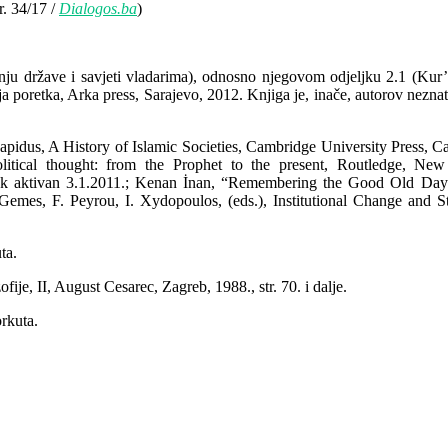
r. 34/17 /
Dialogos.ba
)
ju države i savjeti vladarima), odnosno njegovom odjeljku 2.1 (Kur’an
a poretka, Arka press, Sarajevo, 2012. Knjiga je, inače, autorov nezna
 Lapidus, A History of Islamic Societies, Cambridge University Press, 
litical thought: from the Prophet to the present, Routledge, New 
ink aktivan 3.1.2011.; Kenan İnan, “Remembering the Good Old Days
Gemes, F. Peyrou, I. Xydopoulos, (eds.), Institutional Change and Stab
ta.
ofije, II, August Cesarec, Zagreb, 1988., str. 70. i dalje.
rkuta.