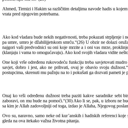
Ahmed, Tirmizi i Hakim sa različitim detaljima navode hadis u kojem Po
vrata pred njegovim potrebama.
Ako kod vladara bude nekih negativnosti, treba pokazati strpljenje i n
pa umre, umro je džahilijjetskom smrću.“(26) U obzir ne dolazi oružani
najgori vaši predvodnici su oni koje mrzite a i oni vas mrze, prokli
(klanjaju i vama to omogućavaju). Ako kod svojih vladara vidite nešto 
One koji vrše određenu rukovodeću funkciju treba savjetovati mudro i
savjet, dobro i jest, ako ne prihvati, ovaj je obavio svoju dužnos
postupcima, skrenuti mu pažnju na to i pokušati ga dozvati pameti je 
Onaj ko vrši određenu dužnost treba paziti kakve saradnike sebi bi
zaboravi, on mu bude na pomoći.“(30) Ako li se, pak, u izboru ne bu
sa kim je Allah zadovoljniji od toga, izdao je Allaha, Njegovog poslan
Ovo su, naravno, samo neke od kur’anskih i hadiskih referenci koje s
gleda na ova itekako važna životna pitanja.