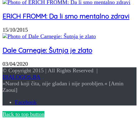
ERICH FROMM: Da li smo mentalno zdravi
15/10/2015
Dale Carnegie: Šutnja je zlato
03/04/2020
© Copyright 2015 | All Rights Reserved |
DIALOGOS.BA
»Narod koji čita, nije gladan i nije porobljen.« [Amin
Zaoui]
Facebook
Back to top button