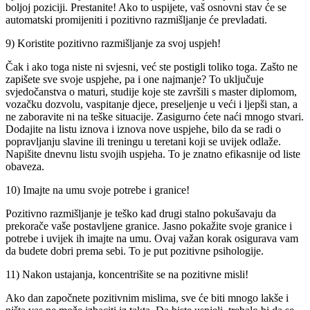
boljoj poziciji. Prestanite! Ako to uspijete, vaš osnovni stav će se
automatski promijeniti i pozitivno razmišljanje će prevladati.
9) Koristite pozitivno razmišljanje za svoj uspjeh!
Čak i ako toga niste ni svjesni, već ste postigli toliko toga. Zašto ne
zapišete sve svoje uspjehe, pa i one najmanje? To uključuje
svjedočanstva o maturi, studije koje ste završili s master diplomom,
vozačku dozvolu, vaspitanje djece, preseljenje u veći i ljepši stan, a
ne zaboravite ni na teške situacije. Zasigurno ćete naći mnogo stvari.
Dodajite na listu iznova i iznova nove uspjehe, bilo da se radi o
popravljanju slavine ili treningu u teretani koji se uvijek odlaže.
Napišite dnevnu listu svojih uspjeha. To je znatno efikasnije od liste
obaveza.
10) Imajte na umu svoje potrebe i granice!
Pozitivno razmišljanje je teško kad drugi stalno pokušavaju da
prekorače vaše postavljene granice. Jasno pokažite svoje granice i
potrebe i uvijek ih imajte na umu. Ovaj važan korak osigurava vam
da budete dobri prema sebi. To je put pozitivne psihologije.
11) Nakon ustajanja, koncentrišite se na pozitivne misli!
Ako dan započnete pozitivnim mislima, sve će biti mnogo lakše i