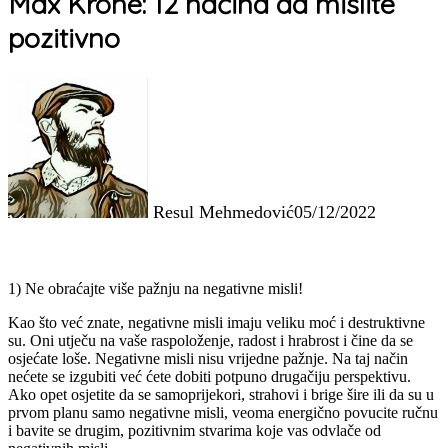
Max Krone: 12 načina da mislite
pozitivno
Resul Mehmedović
05/12/2022
1) Ne obraćajte više pažnju na negativne misli!
Kao što već znate, negativne misli imaju veliku moć i destruktivne
su. Oni utječu na vaše raspoloženje, radost i hrabrost i čine da se
osjećate loše. Negativne misli nisu vrijedne pažnje. Na taj način
nećete se izgubiti već ćete dobiti potpuno drugačiju perspektivu.
Ako opet osjetite da se samoprijekori, strahovi i brige šire ili da su u
prvom planu samo negativne misli, veoma energično povucite ručnu
i bavite se drugim, pozitivnim stvarima koje vas odvlače od