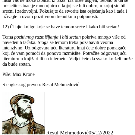
ništa vas ne može izbaciti iz takta. Da biste uspjeli, trebalo bi da se
prisjetite situacije rano ujutru u kojoj ste bili dobro, u kojoj ste bili
srećni i zadovoljni. Pokušajte da stvorite ista osjećanja kao i tada i
uživajte u ovom pozitivnom trenutku u potpunosti.
12) Čitajte knjige koje se bave temom sreće i kako biti sretan!
Tema
pozitivnog razmišljanja
i
biti sretan
pokriva mnogo više od
navedenih tačaka. Stoga se temom treba pozabaviti veoma
intenzivno. Uz odgovarajuću literaturu imat ćete dobre pomagače
koji će vam pomoći da ponovo razmislite. Potražite odgovarajuću
literaturu u knjižari ili na internetu. Vidjet ćete da svako ko želi može
da bude sretan.
Piše: Max Krone
S engleskog preveo: Resul Mehmedović
Resul Mehmedović
05/12/2022