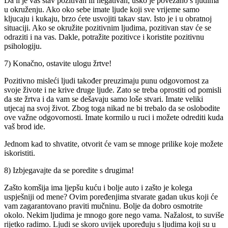
Da li je vaš stav pozitivan ili negativan, usko je povezano s ljudima
u okruženju. Ako oko sebe imate ljude koji sve vrijeme samo
kljucaju i kukaju, brzo ćete usvojiti takav stav. Isto je i u obratnoj
situaciji. Ako se okružite pozitivnim ljudima, pozitivan stav će se
odraziti i na vas. Dakle, potražite pozitivce i koristite pozitivnu
psihologiju.
7) Konačno, ostavite ulogu žrtve!
Pozitivno misleći ljudi također preuzimaju punu odgovornost za
svoje živote i ne krive druge ljude. Zato se treba oprostiti od pomisli
da ste žrtva i da vam se dešavaju samo loše stvari. Imate veliki
utjecaj na svoj život. Zbog toga nikad ne bi trebalo da se oslobodite
ove važne odgovornosti. Imate kormilo u ruci i možete odrediti kuda
vaš brod ide.
Jednom kad to shvatite, otvorit će vam se mnoge prilike koje možete
iskoristiti.
8) Izbjegavajte da se poredite s drugima!
Zašto komšija ima ljepšu kuću i bolje auto i zašto je kolega
uspješniji od mene? Ovim poređenjima stvarate gadan ukus koji će
vam zagarantovano praviti mučninu. Bolje da dobro osmotrite
okolo. Nekim ljudima je mnogo gore nego vama. Nažalost, to suviše
rijetko radimo. Ljudi se skoro uvijek upoređuju s ljudima koji su u