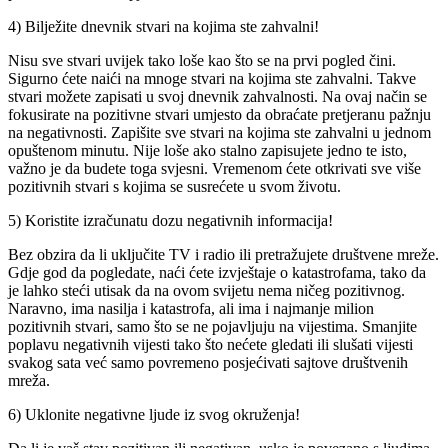
4) Bilježite dnevnik stvari na kojima ste zahvalni!
Nisu sve stvari uvijek tako loše kao što se na prvi pogled čini.
Sigurno ćete naići na mnoge stvari na kojima ste zahvalni. Takve
stvari možete zapisati u svoj dnevnik zahvalnosti. Na ovaj način se
fokusirate na pozitivne stvari umjesto da obraćate pretjeranu pažnju
na negativnosti. Zapišite sve stvari na kojima ste zahvalni u jednom
opuštenom minutu. Nije loše ako stalno zapisujete jedno te isto,
važno je da budete toga svjesni. Vremenom ćete otkrivati sve više
pozitivnih stvari s kojima se susrećete u svom životu.
5) Koristite izračunatu dozu negativnih informacija!
Bez obzira da li uključite TV i radio ili pretražujete društvene mreže.
Gdje god da pogledate, naći ćete izvještaje o katastrofama, tako da
je lahko steći utisak da na ovom svijetu nema ničeg pozitivnog.
Naravno, ima nasilja i katastrofa, ali ima i najmanje milion
pozitivnih stvari, samo što se ne pojavljuju na vijestima. Smanjite
poplavu negativnih vijesti tako što nećete gledati ili slušati vijesti
svakog sata već samo povremeno posjećivati sajtove društvenih
mreža.
6) Uklonite negativne ljude iz svog okruženja!