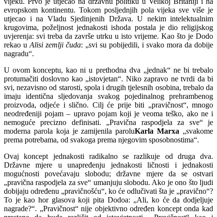
vijeku. Prvo je utjecao na državnu politiku u Velikoj Britaniji i na
evropskom kontinentu. Tokom posljednjih pola vijeka sve više je
utjecao i na Vladu Sjedinjenih Država. U nekim intelektualnim
krugovima, poželjnost jednakosti ishoda postala je dio religijskog
uvjerenja: svi treba da završe utrku u isto vrijeme. Kao što je Dodo
rekao u
Alisi zemlji čuda
: „svi su pobijedili, i svako mora da dobije
nagradu“.
U ovom konceptu, kao ni u prethodna dva „jednak“ ne bi trebalo
protumačiti doslovno kao „istovjetan“. Niko zapravo ne tvrdi da bi
svi, nezavisno od starosti, spola i drugih tjelesnih osobina, trebalo da
imaju identična sljedovanja svakog pojedinalnog prehrambenog
proizvoda, odjeće i slično. Cilj će prije biti „pravičnost“, mnogo
neodređeniji pojam – upravo pojam koji je veoma teško, ako ne i
nemoguće precizno definisati. „Pravična raspodjela za sve“ je
moderna parola koja je zamijenila parolu
Karla Marxa
„svakome
prema potrebama, od svakoga prema njegovim sposobnostima“.
Ovaj koncept jednakosti radikalno se razlikuje od druga dva.
Državne mjere u unapređenju jednakosti ličnosti i jednakosti
mogućnosti povećavaju slobodu; državne mjere da se ostvari
„pravična raspodjela za sve“ umanjuju slobodu. Ako je ono što ljudi
dobijaju određenu „pravičnošću“, ko će odlučivati šta je „pravično“?
To je kao hor glasova koji pita Dodoa: „Ali, ko će da dodjeljuje
nagrade?“. „Pravičnost“ nije objektivno određen koncept onda kad