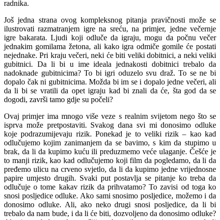
radnika.
Još jedna strana ovog kompleksnog pitanja pravičnosti može se
ilustrovati razmatranjem igre na sreću, na primjer, jedne večernje
igre bakarata. Ljudi koji odluče da igraju, mogu da počnu večer
jednakim gomilama žetona, ali kako igra odmiče gomile će postati
nejednake. Pri kraju večeri, neki će biti veliki dobitnici, a neki veliki
gubitnici. Da li bi u ime ideala jednakosti dobitnici trebalo da
nadoknade gubitnicima? To bi igri oduzelo svu draž. To se ne bi
dopalo čak ni gubitnicima. Možda bi im se i dopalo jedne večeri, ali
da li bi se vratili da opet igraju kad bi znali da će, šta god da se
dogodi, završi tamo gdje su počeli?
Ovaj primjer ima mnogo više veze s realnim svijetom nego što se
isprva može pretpostaviti. Svakog dana svi mi donosimo odluke
koje podrazumijevaju rizik. Ponekad je to veliki rizik – kao kad
odlučujemo kojim zanimanjem da se bavimo, s kim da stupimo u
brak, da li da kupimo kuću ili preduzmemo veće ulaganje. Češće je
to manji rizik, kao kad odlučujemo koji film da pogledamo, da li da
pređemo ulicu na crveno svjetlo, da li da kupimo jedne vrijednosne
papire umjesto drugih. Svaki put postavlja se pitanje ko treba da
odlučuje o tome kakav rizik da prihvatamo? To zavisi od toga ko
snosi posljedice odluke. Ako sami snosimo posljedice, možemo i da
donosimo odluke. Ali, ako neko drugi snosi posljedice, da li bi
trebalo da nam bude, i da li će biti, dozvoljeno da donosimo odluke?