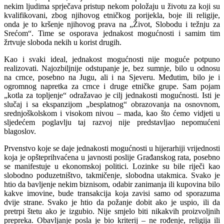
nekim ljudima sprječava pristup nekom položaju u životu za koji su
kvalifikovani, zbog njihovog etničkog porijekla, boje ili religije,
onda je to kršenje njihovog prava na „Život, Slobodu i težnju za
Srećom“. Time se osporava jednakost mogućnosti i samim tim
žrtvuje sloboda nekih u korist drugih.
Kao i svaki ideal, jednakost mogućnosti nije moguće potpuno
realizovati. Najozbiljnije odstupanje je, bez sumnje, bilo u odnosu
na crnce, posebno na Jugu, ali i na Sjeveru. Međutim, bilo je i
ogromnog napretka za crnce i druge etničke grupe. Sam pojam
„kotla za topljenje“ odražavao je cilj jednakosti mogućnosti. Isti je
slučaj i sa ekspanzijom „besplatnog“ obrazovanja na osnovnom,
srednjoškolskom i visokom nivou – mada, kao što ćemo vidjeti u
sljedećem poglavlju taj razvoj nije predstavljao nepomućeni
blagoslov.
Prvenstvo koje se daje jednakosti mogućnosti u hijerarhiji vrijednosti
koja je opšteprihvaćena u javnosti poslije Građanskog rata, posebno
se manifestuje u ekonomskoj politici. Lozinke su bile riječi kao
slobodno poduzetništvo, takmičenje, slobodna utakmica. Svako je
htio da bavljenje nekim biznisom, odabir zanimanja ili kupovina bilo
kakve imovine, bude transakcija koja zavisi samo od sporazuma
dvije strane. Svako je htio da požanje dobit ako je uspio, ili da
pretrpi štetu ako je izgubio. Nije smjelo biti nikakvih proizvoljnih
prepreka. Obavljanje posla je bio kriterij – ne rođenje, religija ili