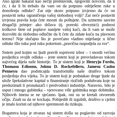
Ako igrate bakarat kao nečiji predstavnik, njegovim novcem, da li
će, i da li bi trebalo da vam on da potpuno odriješene ruke u
donošenju odluke? Zar nije skoro potpuno izvjesno da će on
postaviti neka ograničenja vašoj slobodnoj volji? Zar neće postaviti
izvjesna pravila koja ćete morati da poštujete. Da uzmemo sasvim
drugačiji primjer: ako država (tj. poreski obveznici) podnosi
troškove štete od poplave nanijete vašoj kući, da li vam se može
dozvoliti da slobodno odlučite da li ćete da zidate kuću na plavnom
terenu? Nije slučajno što je povećano vladino miješanje u lične
odluke išlo ruku pod ruku pokretom „pravična raspodjela za sve“.
Sistem pod kojim su ljudi pravili sopstveni izbor – i snosili većinu
posljedica svojih odluka – jeste sistem koji je preovladavao tokom
najvećeg dijela naše historije. To je sistem koji je
Henryju Fordu,
Thomasu Edisonu, Johnu D. Rockefelleru, Jamesu Cashu
Penneyu
dao podsticajda transformišu naše drutšvo tokom
posljednja dva vijeka. To je sistem koji je podstakao druge ljude da
ulože špekulativne kapital u finansiranje rizičnih poduhvata koje su
preduzimali ti pronalazači i predvodnici industrije. Naravno, bilo je
usput i mnogo gubitnika – vjerovano više gubitnika nego dobitnika.
Njihovih imena se ne sjećamo. Ipak, oni su se kretali otvorenih
očiju. Znali su da se kockaju. Pobijedili ili izgubili, društvo u cjelini
je imalo koristi od njihove spremnosti da rizikuju.
Bogatstva koja je stvarao taj sistem došla su poglavito od razvoja