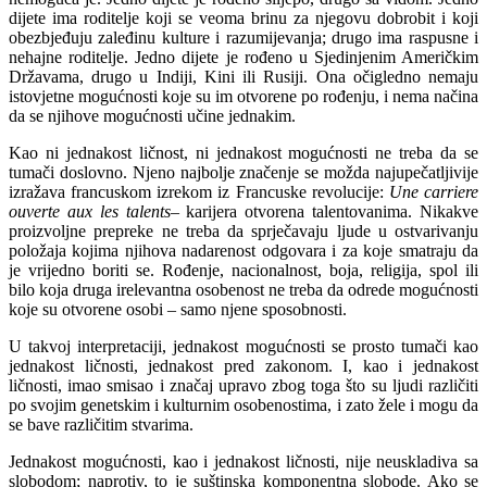
dijete ima roditelje koji se veoma brinu za njegovu dobrobit i koji
obezbjeđuju zaleđinu kulture i razumijevanja; drugo ima raspusne i
nehajne roditelje. Jedno dijete je rođeno u Sjedinjenim Američkim
Državama, drugo u Indiji, Kini ili Rusiji. Ona očigledno nemaju
istovjetne mogućnosti koje su im otvorene po rođenju, i nema načina
da se njihove mogućnosti učine jednakim.
Kao ni jednakost ličnost, ni jednakost mogućnosti ne treba da se
tumači doslovno. Njeno najbolje značenje se možda najupečatljivije
izražava francuskom izrekom iz Francuske revolucije:
Une carriere
ouverte aux les talents
– karijera otvorena talentovanima. Nikakve
proizvoljne prepreke ne treba da sprječavaju ljude u ostvarivanju
položaja kojima njihova nadarenost odgovara i za koje smatraju da
je vrijedno boriti se. Rođenje, nacionalnost, boja, religija, spol ili
bilo koja druga irelevantna osobenost ne treba da odrede mogućnosti
koje su otvorene osobi – samo njene sposobnosti.
U takvoj interpretaciji, jednakost mogućnosti se prosto tumači kao
jednakost ličnosti, jednakost pred zakonom. I, kao i jednakost
ličnosti, imao smisao i značaj upravo zbog toga što su ljudi različiti
po svojim genetskim i kulturnim osobenostima, i zato žele i mogu da
se bave različitim stvarima.
Jednakost mogućnosti, kao i jednakost ličnosti, nije neuskladiva sa
slobodom; naprotiv, to je suštinska komponentna slobode. Ako se