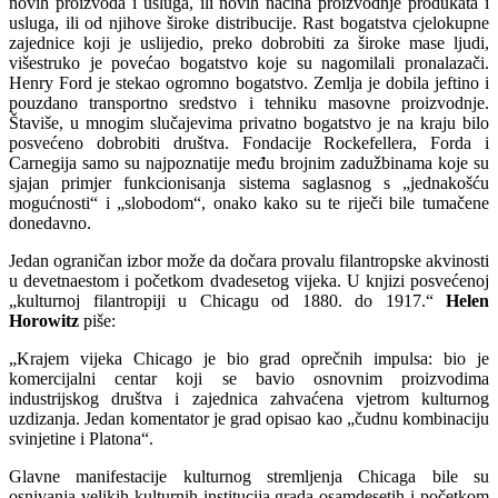
novih proizvoda i usluga, ili novih načina proizvodnje produkata i
usluga, ili od njihove široke distribucije. Rast bogatstva cjelokupne
zajednice koji je uslijedio, preko dobrobiti za široke mase ljudi,
višestruko je povećao bogatstvo koje su nagomilali pronalazači.
Henry Ford je stekao ogromno bogatstvo. Zemlja je dobila jeftino i
pouzdano transportno sredstvo i tehniku masovne proizvodnje.
Štaviše, u mnogim slučajevima privatno bogatstvo je na kraju bilo
posvećeno dobrobiti društva. Fondacije Rockefellera, Forda i
Carnegija samo su najpoznatije među brojnim zadužbinama koje su
sjajan primjer funkcionisanja sistema saglasnog s „jednakošću
mogućnosti“ i „slobodom“, onako kako su te riječi bile tumačene
donedavno.
Jedan ograničan izbor može da dočara provalu filantropske akvinosti
u devetnaestom i početkom dvadesetog vijeka. U knjizi posvećenoj
„kulturnoj filantropiji u Chicagu od 1880. do 1917.“
Helen
Horowitz
piše:
„Krajem vijeka Chicago je bio grad oprečnih impulsa: bio je
komercijalni centar koji se bavio osnovnim proizvodima
industrijskog društva i zajednica zahvaćena vjetrom kulturnog
uzdizanja. Jedan komentator je grad opisao kao „čudnu kombinaciju
svinjetine i Platona“.
Glavne manifestacije kulturnog stremljenja Chicaga bile su
osnivanja velikih kulturnih institucija grada osamdesetih i početkom