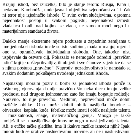
Krajnji ishod, bez izuzetka, bilo je stanje terora: Rusija, Kina i,
nedavno, Kambodža, nude jasna i ubjedljiva svjedočanstva. Tu čak
ni teror nije izjednačio ishode. U svim ovim slučajevima, ogromna
nejednakost postoji u svakom pogledu; nejednakost između
vladalaca i onih nad kojima se vlada, ne samo u moći nego i u
materijalnom standardu života.
Daleko manje ekstremne mjere poduzete u zapadnim zemljama u
ime jednakosti ishoda imale su istu sudbinu, mada u manjoj mjeri. I
one su ograničavale individualnu slobodu. One, također, nisu
uspijevale da ostvare cilj. Pokazalo se nemoguće odrediti „pravičan
udio“ koji je opšteprihvatljiv, ili ubijediti sve članove zajednice da se
s njima postupa „pravično“. Naprotiv, nezadovoljstvo je narastalo sa
svakim dodatnim pokušajem uvođenja jednakosti ishoda.
Najsnažniji moralni poziv u borbi za jednakost ishoda potiče iz
raširenog vjerovanja da nije pravično što neka djeca imaju velike
prednosti nad drugom jednostavno zato što imaju bogatije roditelje.
Naravno, to nije pravično. Međutim, nepravičnost može dobiti
različite oblike. Ona može dobiti oblik naslijeđa imovine –
obveznica, kapiala, kuća, fabrika; može imati i oblik naslijeđa talenta
– muzikalnosti, snage, matematičkog genija. Mnogo je lakše
umiješati se u naslijeđivanje imovine nego u naslijeđivanje talenta.
Ali, s etičke tačke gledišta, ima li ikakve razlike između njih? Ipak,
mnogi ljudi se protive naslijeđivanju imovine, ali ne i naslijeđivanju