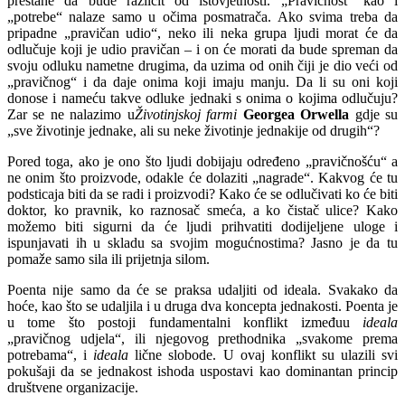
prestane da bude različit od istovjetnosti. „Pravičnost“ kao i
„potrebe“ nalaze samo u očima posmatrača. Ako svima treba da
pripadne „pravičan udio“, neko ili neka grupa ljudi morat će da
odlučuje koji je udio pravičan – i on će morati da bude spreman da
svoju odluku nametne drugima, da uzima od onih čiji je dio veći od
„pravičnog“ i da daje onima koji imaju manju. Da li su oni koji
donose i nameću takve odluke jednaki s onima o kojima odlučuju?
Zar se ne nalazimo u
Životinjskoj farmi
Georgea Orwella
gdje su
„sve životinje jednake, ali su neke životinje jednakije od drugih“?
Pored toga, ako je ono što ljudi dobijaju određeno „pravičnošću“ a
ne onim što proizvode, odakle će dolaziti „nagrade“. Kakvog će tu
podsticaja biti da se radi i proizvodi? Kako će se odlučivati ko će biti
doktor, ko pravnik, ko raznosač smeća, a ko čistač ulice? Kako
možemo biti sigurni da će ljudi prihvatiti dodijeljene uloge i
ispunjavati ih u skladu sa svojim mogućnostima? Jasno je da tu
pomaže samo sila ili prijetnja silom.
Poenta nije samo da će se praksa udaljiti od ideala. Svakako da
hoće, kao što se udaljila i u druga dva koncepta jednakosti. Poenta je
u tome što postoji fundamentalni konflikt izmeđuu
ideala
„pravičnog udjela“, ili njegovog prethodnika „svakome prema
potrebama“, i
ideala
lične slobode. U ovaj konflikt su ulazili svi
pokušaji da se jednakost ishoda uspostavi kao dominantan princip
društvene organizacije.