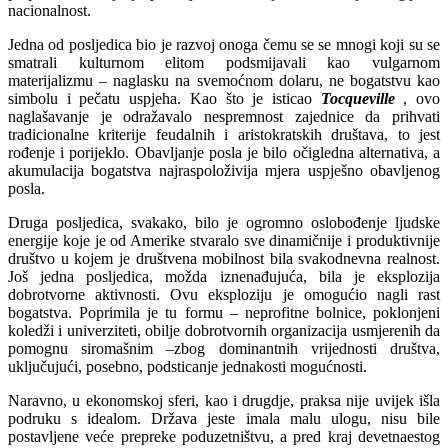
nacionalnost.
Jedna od posljedica bio je razvoj onoga čemu se se mnogi koji su se
smatrali kulturnom elitom podsmijavali kao vulgarnom
materijalizmu – naglasku na svemoćnom dolaru, ne bogatstvu kao
simbolu i pečatu uspjeha. Kao što je isticao
Tocqueville
, ovo
naglašavanje je odražavalo nespremnost zajednice da prihvati
tradicionalne kriterije feudalnih i aristokratskih društava, to jest
rođenje i porijeklo. Obavljanje posla je bilo očigledna alternativa, a
akumulacija bogatstva najraspoloživija mjera uspješno obavljenog
posla.
Druga posljedica, svakako, bilo je ogromno oslobođenje ljudske
energije koje je od Amerike stvaralo sve dinamičnije i produktivnije
društvo u kojem je društvena mobilnost bila svakodnevna realnost.
Još jedna posljedica, možda iznenađujuća, bila je eksplozija
dobrotvorne aktivnosti. Ovu eksploziju je omogućio nagli rast
bogatstva. Poprimila je tu formu – neprofitne bolnice, poklonjeni
koledži i univerziteti, obilje dobrotvornih organizacija usmjerenih da
pomognu siromašnim –zbog dominantnih vrijednosti društva,
uključujući, posebno, podsticanje jednakosti mogućnosti.
Naravno, u ekonomskoj sferi, kao i drugdje, praksa nije uvijek išla
podruku s idealom. Država jeste imala malu ulogu, nisu bile
postavljene veće prepreke poduzetništvu, a pred kraj devetnaestog