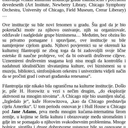
devedesetih (Art Institute, Newberry Library, Chicago Symphony
Orchestra, University of Chicago, Field Museum, Crerar Liberary)
…
Ove institucije su bile novi fenomen u gradu. Šta god da je bio
pokretački motiv za njihovo osnivanje, njih su organizovale,
održavale i nadgledale grupe biznismena… Međutim, bez obzira što
su privatno pomagane i upravljane, ove institucije su bile
namijenjene cijelom gradu. Njihovi povjerenici su se okrenuli ka
kulturnoj filantropiji ne zbog toga da bi zadovoljili svoje lične
estetske ili naučne prohtjeve, već da bi ostvarili društvene ciljeve.
Uznemireni društvenim snagama koji nisu mogli da kontrolišu i
nadahnuti idealističkim shvatanjima kulture, ovi biznismeni su u
muzeju, biblioteci, simfonijskom orkestru i univerzitetu vidjeli način
da se pročisti grad i ostvari građanska renesansa“.
Filantropija nije nikako bila ograničena na kulturne institucije. Došlo
je, piše H. Horowitz u vezi s nečim drugim, „do eksplozije
aktivnosti na mnogim nivoima“. A Chicago nije bio usamljen slučaj.
„Izgledalo je“, kaže Horowitzova, „kao da Chicago predstavlja
cijelu Ameriku“. U tom periodu osnovan je i Hull House u Chicagu
pod
Jane Adams
, prva među mnogim kućama-internatima širom
zemlje, u kojima se širila kultura i obrazovanje među siromašnim i
gdje im se pomagalo u njihovim svakodnevnim problemima. Mnoge
bolnice, sirotišta i druge dobrotvorne ustanove bile su osnovane u