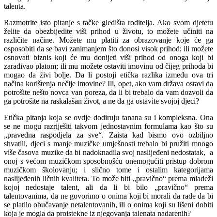
talenta.
Razmotrite isto pitanje s tačke gledišta roditelja. Ako svom djetetu
želite da obezbijedite viši prihod u životu, to možete učiniti na
različite načine. Možete mu platiti za obrazovanje koje će ga
osposobiti da se bavi zanimanjem što donosi visok prihod; ili možete
osnovati biznis koji će mu donijeti viši prihod od onoga koji bi
zarađivao platom; ili mu možete ostaviti imovinu od čijeg prihoda bi
mogao da živi bolje. Da li postoji etička razlika između ova tri
načina korištenja nečije imovine? Ili, opet, ako vam država ostavi da
potrošite nešto novca van poreza, da li bi trebalo da vam dozvoli da
ga potrošite na raskalašan život, a ne da ga ostavite svojoj djeci?
Etička pitanja koja se ovdje dodiruju tanana su i kompleksna. Ona
se ne mogu razriješiti takvom jednostavnim formulama kao što su
„pravedna raspodjela za sve“. Zaista kad bismo ovo ozbiljno
shvatili, djeci s manje muzičke umješnosti trebalo bi pružiti mnogo
više časova muzike da bi nadoknadila svoj naslijeđeni nedostatak, a
onoj s većom muzičkom sposobnošću onemogućiti pristup dobrom
muzičkom školovanju; i slično tome i ostalim kategorijama
naslijeđenih ličnih kvaliteta. To može biti „pravično“ prema mladeži
kojoj nedostaje talent, ali da li bi bilo „pravično“ prema
talentovanima, da ne govorimo o onima koji bi morali da rade da bi
se platilo obučavanje netalentovanih, ili o onima koji su lišeni dobiti
koja je mogla da proistekne iz njegovanja talenata nadarenih?