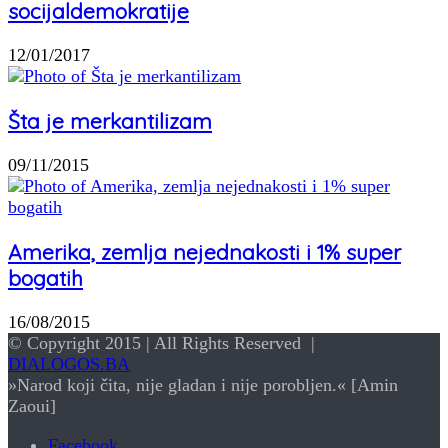
socijaldemokratije
12/01/2017
Šta je merkantilizam
09/11/2015
Amerika, zemlja nejednakosti i 1% super
bogatih
16/08/2015
© Copyright 2015 | All Rights Reserved |
DIALOGOS.BA
»Narod koji čita, nije gladan i nije porobljen.« [Amin
Zaoui]
Facebook