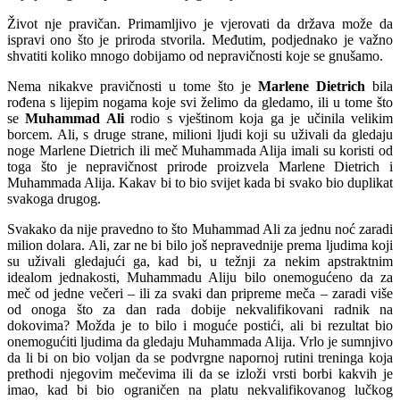
Život nje pravičan. Primamljivo je vjerovati da država može da
ispravi ono što je priroda stvorila. Međutim, podjednako je važno
shvatiti koliko mnogo dobijamo od nepravičnosti koje se gnušamo.
Nema nikakve pravičnosti u tome što je
Marlene Dietrich
bila
rođena s lijepim nogama koje svi želimo da gledamo, ili u tome što
se
Muhammad Ali
rodio s vještinom koja ga je učinila velikim
borcem. Ali, s druge strane, milioni ljudi koji su uživali da gledaju
noge Marlene Dietrich ili meč Muhammada Alija imali su koristi od
toga što je nepravičnost prirode proizvela Marlene Dietrich i
Muhammada Alija. Kakav bi to bio svijet kada bi svako bio duplikat
svakoga drugog.
Svakako da nije pravedno to što Muhammad Ali za jednu noć zaradi
milion dolara. Ali, zar ne bi bilo još nepravednije prema ljudima koji
su uživali gledajući ga, kad bi, u težnji za nekim apstraktnim
idealom jednakosti, Muhammadu Aliju bilo onemogućeno da za
meč od jedne večeri – ili za svaki dan pripreme meča – zaradi više
od onoga što za dan rada dobije nekvalifikovani radnik na
dokovima? Možda je to bilo i moguće postići, ali bi rezultat bio
onemogućiti ljudima da gledaju Muhammada Alija. Vrlo je sumnjivo
da li bi on bio voljan da se podvrgne napornoj rutini treninga koja
prethodi njegovim mečevima ili da se izloži vrsti borbi kakvih je
imao, kad bi bio ograničen na platu nekvalifikovanog lučkog