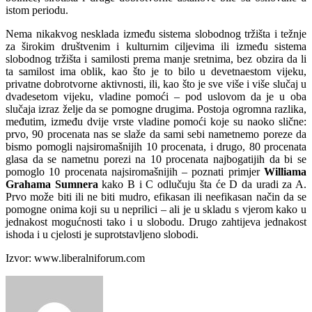
istom periodu.
Nema nikakvog nesklada između sistema slobodnog tržišta i težnje
za širokim društvenim i kulturnim ciljevima ili između sistema
slobodnog tržišta i samilosti prema manje sretnima, bez obzira da li
ta samilost ima oblik, kao što je to bilo u devetnaestom vijeku,
privatne dobrotvorne aktivnosti, ili, kao što je sve više i više slučaj u
dvadesetom vijeku, vladine pomoći – pod uslovom da je u oba
slučaja izraz želje da se pomogne drugima. Postoja ogromna razlika,
međutim, između dvije vrste vladine pomoći koje su naoko slične:
prvo, 90 procenata nas se slaže da sami sebi nametnemo poreze da
bismo pomogli najsiromašnijih 10 procenata, i drugo, 80 procenata
glasa da se nametnu porezi na 10 procenata najbogatijih da bi se
pomoglo 10 procenata najsiromašnijih – poznati primjer
Williama
Grahama Sumnera
kako B i C odlučuju šta će D da uradi za A.
Prvo može biti ili ne biti mudro, efikasan ili neefikasan način da se
pomogne onima koji su u neprilici – ali je u skladu s vjerom kako u
jednakost mogućnosti tako i u slobodu. Drugo zahtijeva jednakost
ishoda i u cjelosti je suprotstavljeno slobodi.
Izvor: www.liberalniforum.com