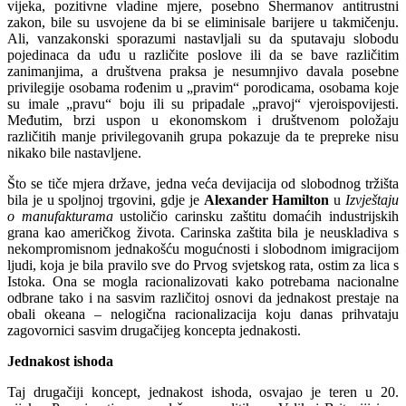
vijeka, pozitivne vladine mjere, posebno Shermanov antitrustni
zakon, bile su usvojene da bi se eliminisale barijere u takmičenju.
Ali, vanzakonski sporazumi nastavljali su da sputavaju slobodu
pojedinaca da uđu u različite poslove ili da se bave različitim
zanimanjima, a društvena praksa je nesumnjivo davala posebne
privilegije osobama rođenim u „pravim“ porodicama, osobama koje
su imale „pravu“ boju ili su pripadale „pravoj“ vjeroispovijesti.
Međutim, brzi uspon u ekonomskom i društvenom položaju
različitih manje privilegovanih grupa pokazuje da te prepreke nisu
nikako bile nastavljene.
Što se tiče mjera države, jedna veća devijacija od slobodnog tržišta
bila je u spoljnoj trgovini, gdje je
Alexander Hamilton
u
Izvještaju
o manufakturama
ustoličio carinsku zaštitu domaćih industrijskih
grana kao američkog života. Carinska zaštita bila je neuskladiva s
nekompromisnom jednakošću mogućnosti i slobodnom imigracijom
ljudi, koja je bila pravilo sve do Prvog svjetskog rata, ostim za lica s
Istoka. Ona se mogla racionalizovati kako potrebama nacionalne
odbrane tako i na sasvim različitoj osnovi da jednakost prestaje na
obali okeana – nelogična racionalizacija koju danas prihvataju
zagovornici sasvim drugačijeg koncepta jednakosti.
Jednakost ishoda
Taj drugačiji koncept, jednakost ishoda, osvajao je teren u 20.