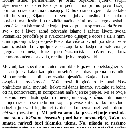
Božije Istine, permanentno je ostao objektom ljubavi svojih
sljedbenika od dana kada je u pećini Hira primio prvu Božiju
poruku pa sve do dana današnjeg.
Duboko smo uvjereni da će tako
biti do samog Kijameta. Tu svoju ljubav muslimani su tokom
povijesti manifestirali na različite načine. Oni prvi - njegovi ashabi,
pretočiše je u iskreno slijeđenje njegova puta, u spremnost da žrtvuju
sve - pa i život, zarad očuvanja islama i
zaštite života svoga
Poslanika; pretočiše je u svakodnevno dijeljenje dobra i zla s njim.
Onim potonjim, koji volješe Poslanika više od svojih porodica i sebe
samih, ostade da svoju ljubav iskazuju kroz dosljedno prakticiranje
njegova sunneta, kroz pjesničko-poetsku maštovitost, kroz
neumorno učenje salavata, recitiranje hvalospjeva itd.
Mevlud, kao specifični i autentični oblik književno-poetskog izraza,
nastao je svakako kao plod nesebičene ljubavi prema poslaniku
Muhammedu, a.s., ali i kao rezultat pjesničke težnja da istu
ovaploti i ovjekovječi. Naši mevludi gledano iz analitičko-
praktičkog ugla, mevludi, kakve mi danas imamo, svakako su jedna
od najkontroverznijih komponenti naše vjerske prakse. Mi se
ovdje
nećemo baviti historijskom dimenzijom ovog slučaja, niti imamo
namjeru svrstati se među one koji su previše kritični, i koji mevludu
oduzimaju svaki legitimitet tvrdeći kako nema pozitivnih, dobrih
bid'ata
(novotarija).
Mi prihvatamo da proslavljanje mevluda
ima status
bid'atun haseneh
(pozitivne novotarije), kako to
smatra najveći broj islamske uleme. No, nikada se nećemo