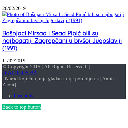
26/02/2019
Bošnjaci Mirsad i Sead Pipić bili su
najbogatiji Zagrepčani u bivšoj Jugoslaviji
(1991)
11/02/2019
© Copyright 2015 | All Rights Reserved |
DIALOGOS.BA
»Narod koji čita, nije gladan i nije porobljen.« [Amin
Zaoui]
Facebook
Back to top button