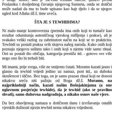
Poslaniku i dosljednog čuvanja njegovog Sunneta, onda se dotični
može nadati da mu to bude upisano kao hajr djelo i da se
njegov
ugled kod Allaha dž.š. time uveća.
ŠTA JE S TEWHIDIMA?
Ni malo manje kontroverzna (premda ima onih koji to tumače kao
rezultat odumiranja autentičnog vjerskog mišljenja i prakse), ali je
svakako veliki razlog za zabrinutost način na koji se to prakticira.
Tewhidi su postali praksa svih slojeva našeg naroda. Kako onih koji
poznaju njegovu suštinu tako i onih koji u njemu vide samo ritual.
Oni su postali dio običaja, kategorija prestiža itd. - gotovo sve više
nego ono što bi trebali biti.
Mi imami, prije svega, više ne smijemo ćutati. Moramo kazati jasno i
glasno da tewhid vrijedi jedino uz namaz, post itd., uz duboku
skrušenost i slično. Bez toga, on je samo prazan ritual koji ne donosi
nikakvu sreću niti pažnju od Boga dž.š.
Moramo, na
najprikladniji način, kazati našim
Bošnjakinjama (a one
uglavnom posjećuju tewhide), da je tewhid (ako se pravilno
shvati), samo duhovna nadgradnja, a nikako osnov naše vjere.
Da bez obavljenog namaza u dotičnom danu i izvršavanja ostalih
vjerskih dužnosti njezin tewhid nema nikakvu vrijednost.