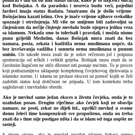
pomiriti s tim da on ima status farda, kako je to najčešći slučaj
kod Bošnjaka. A da paradoks i nesreća budu veći, pojedini
fardovi imaju status ibadata. Smatramo da je došlo vrijeme
Bošnjacima kazati istinu. Ovo je inače vrijeme njihove svekolike
spoznaje i otrežnjenja. Mi više ne smijemo biti zadovoljni sa
činjenicom da nečije
činjenje mevluda
bude njegova jedina veza
sa islamom. Nekada smo to tolerisali i pravdali, i možda nismo
puno griješili Medutim, danas Bošnjak mora znati da bez
namaza, posta, zekata i hadždža nema muslimana uopće, da
bez izvršavanja vadžiba i sunneta nema muslimana u punom
smislu.
On takođe
mora znali da je uslov rečenom još i potpuna
apstinencija od teških i velikih grijeha. Bošnjak mora znati da se
čarobnim štapićem ne stiče džennet niti postaje mu'min. To je proces
koji
podrazumijeva uklapanje kompletnog čovjekovog djelovanja u
islamske norme. U islamu ne prolaze ekscesi uz pomoč kojih se želi
zadobiti status koji dotičnom ne pripada.
U tom kontekstu treba
sagledavati i mevludske obrede.
Ako je mevlud samo jedan eksces u životu čovjeka, onda je to
uzaludan posao. Drugim riječima: ako čovjek koji ne obavlja
namaze, ne posti, zekat ne dijeli itd., upriliči mevlud u svome
domu želeći time kompenzirati sve propušteno, onda on treba
znati da s time nije postigao ništa i da se islam od
toga uopšte ne
sastoji.
S druge strane, ako je mevlud rezultat iskrene ljubavi prema