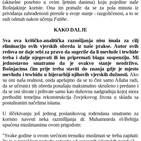
(aktuelne posebno u ovim ljetnim danima) koju pojedine naše
Bošnjakinje koriste. Ona im pomaže da se za pola minuta iz
priviđanja zabrađenosti preruše u svoje stanje - razgolićenost, a to se
radi odmah nakon učenja
Fatihe
.
KAKO DALJE
Sva ova kritičko-analitička razmšljanja nisu imala za cilj
eliminaciju ovih vjerskih obreda iz naše prakse. Autor ovih
redova ne daje sebi za pravo da sugeriše da li mevlude i tewhide
treba i dalje njegovati ili im pripremati blagu suspenziju. Mi
jednostavno smatramo da je ovakvo stanje neodrživo.
Bošnjacima čim prije treba staviti do znanja gdje je mjesto
mevludu i tewhidu u hijerarhiji njihovih vjerskih dužnosti.
Ako
su oni naša realnost, onda apelujmo da se to čini samo Allaha radi,
da se učesnici tih obreda ponašaju maksimalno skrušeno i predano i
da se oni shvate i prihvate samo kao duhovna nadgradnja kojoj mora
prethoditi temeljna rekonstrukcija čovjekovog života u skladu sa
postuliranim načelima islama.
U iščekivanju još jednog poslanikovog rođendana smatramo za
korisno navesti neka razmišljanja dr. Muhammeda el-Behijja
upućena muslimanima ovom prigodom:
"Svake godine u ovom srećnom trenutku musliman se treba zapitati: