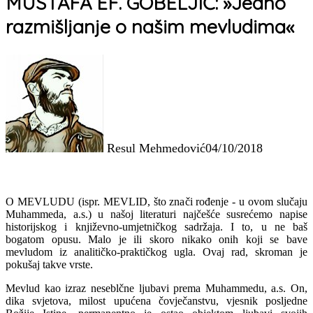
MUSTAFA EF. GOBELJIĆ: »Jedno
razmišljanje o našim mevludima«
Resul Mehmedović
04/10/2018
O MEVLUDU (ispr. MEVLID, što znači rođenje - u ovom slučaju
Muhammeda, a.s.) u našoj literaturi najčešće susrećemo napise
historijskog i književno-umjetničkog sadržaja. I to, u ne baš
bogatom opusu. Malo je ili skoro nikako onih koji se bave
mevludom iz analitičko-praktičkog ugla. Ovaj rad, skroman je
pokušaj takve vrste.
Mevlud kao izraz neseblčne ljubavi prema Muhammedu, a.s. On,
dika svjetova, milost upućena
čovječanstvu, vjesnik posljedne