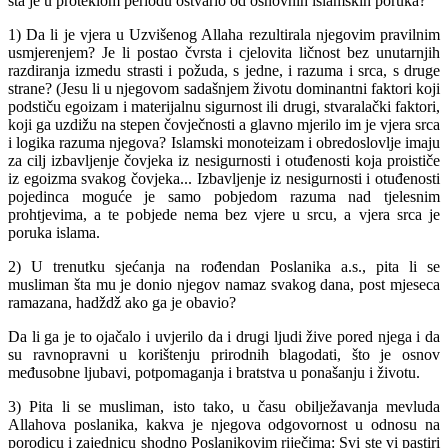
šta je u proteklom periodu ostvario od osnovnih islamskih poruka?
1) Da li je vjera u Uzvišenog Allaha rezultirala njegovim pravilnim
usmjerenjem? Je li postao čvrsta i cjelovita ličnost bez unutarnjih
razdiranja izmedu strasti i požuda, s jedne, i razuma i srca, s druge
strane? (Jesu li u njegovom sadašnjem životu dominantni faktori koji
podstiču egoizam i materijalnu sigurnost ili drugi, stvaralački faktori,
koji ga uzdižu na stepen čovječnosti a glavno mjerilo im je vjera srca
i logika razuma njegova? Islamski monoteizam i obredoslovlje imaju
za cilj izbavljenje čovjeka iz nesigurnosti i otuđenosti koja proističe
iz egoizma svakog čovjeka... Izbavljenje iz nesigurnosti i otuđenosti
pojedinca moguće je samo pobjedom razuma nad tjelesnim
prohtjevima, a te pobjede nema bez vjere u srcu, a vjera srca je
poruka islama.
2) U trenutku sjećanja na rođendan Poslanika a.s., pita li se
musliman šta mu je donio njegov namaz svakog dana, post mjeseca
ramazana, hadždž ako ga je obavio?
Da li ga je to ojačalo i uvjerilo da i drugi ljudi žive pored njega i da
su ravnopravni u korištenju prirodnih blagodati, što je osnov
međusobne ljubavi, potpomaganja i bratstva u ponašanju i životu.
3) Pita li se musliman, isto tako, u času obilježavanja mevluda
Allahova poslanika, kakva je njegova odgovornost u odnosu na
porodicu i zajednicu shodno Poslanikovim riječima: Svi ste vi pastiri