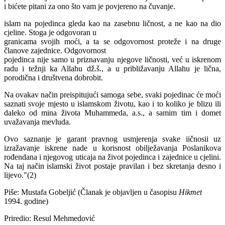
i bićete pitani za ono što vam je povjereno na čuvanje.
islam na pojedinca gleda kao na zasebnu ličnost, a ne kao na dio
cjeline. Stoga je odgovoran u
granicama svojih moći, a ta se odgovornost proteže i na druge
članove zajednice. Odgovornost
pojedinca nije samo u priznavanju njegove ličnosti, već u iskrenom
radu i težnji ka Allahu dž.š., a u približavanju Allahu je lična,
porodična i društvena dobrobit.
Na ovakav način preispitujući samoga sebe, svaki pojedinac će moći
saznati svoje mjesto u islamskom životu, kao i to koliko je blizu ili
daleko od mina života Muhammeda, a.s., a samim tim i domet
uvažavanja mevluda.
Ovo saznanje je garant pravnog usmjerenja svake iičnosii uz
izražavanje iskrene nade u korisnost obilježavanja Poslanikova
rođendana i njegovog uticaja na život pojedinca i zajednice u cjelini.
Na taj način islamski život postaje pravilan i bez skretanja desno i
lijevo."(2)
Piše: Mustafa Gobeljić (Članak je objavljen u časopisu
Hikmet
1994. godine)
Priredio: Resul Mehmedović