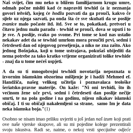
Naš svijet, čim mu neko u bližem familijarnom krugu umre,
odmah počne misliti kad će napraviti tewhid (a iz neznanja
govori
tehvid
), kojeg će
hodžu
pozvati da ga prouči, kakvo če
sijelo
uz njega sazvati, pa onda šta će sve skuhati da se poslije
zvanice
malo počaste itd. itd. Sve se to, pokatkad, pretvori u
čitavu jednu malu paradu - tewhid se prouči, dova se uputi i to
je sve. A poslije, svako po svome. Pri tome se kod nas ustalio
nekakav adet da se tewhid umrlom mora proučiti prvi, sedmi i
četrdeseti dan od njegovog preseljenja, a niko ne zna zašto. Ako
jednog Bošnjaka, koji u tome ustrajava, pokušaš ubijediti da
nema potrebe za tako kratko vrijeme organizirati tolike tewhide
- znaj da u tome nećeš uspjeti.
A da su ti mnogobrojni tewhidi novotarija nepoznata u
izvornim islamskim obzorima mišljenje je i hadži Mehmed ef.
Handžiča, našeg velikog učitelja i poznavalaca teološke
šeriatsko-pravne materije. On kaže: "Ni oni tevhidi, što ih
većinom žene uče prvi, sedmi i četrdeseti dan poslije
nečije
smrti, te na pola godine i na godinu, nijesu nikakav islamski
običaj. I ti su običaji nakalemljeni sa strane, samo Im je data
neka islamska boja."
(1)
Osobno se nisam imao priliku uvjeriti u još jedan
naš izum
koji prati
ove naše vjerske skupove, ali su mi pojedine kolege prezentirali
svoju iskustva. Radi se, naime, o nekoj vrsti
specijalne odjeće