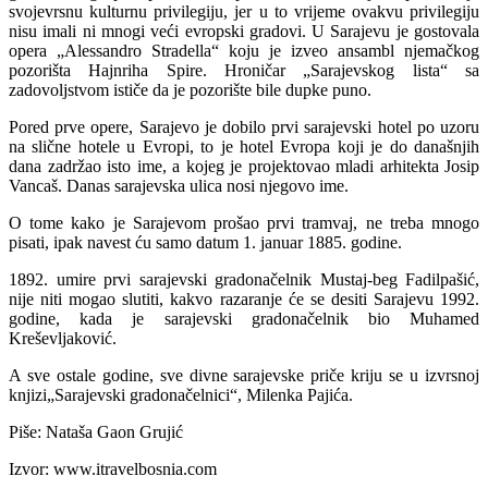
svojevrsnu kulturnu privilegiju, jer u to vrijeme ovakvu privilegiju
nisu imali ni mnogi veći evropski gradovi. U Sarajevu je gostovala
opera „Alessandro Stradella“ koju je izveo ansambl njemačkog
pozorišta Hajnriha Spire. Hroničar „Sarajevskog lista“ sa
zadovoljstvom ističe da je pozorište bile dupke puno.
Pored prve opere, Sarajevo je dobilo prvi sarajevski hotel po uzoru
na slične hotele u Evropi, to je hotel Evropa koji je do današnjih
dana zadržao isto ime, a kojeg je projektovao mladi arhitekta Josip
Vancaš. Danas sarajevska ulica nosi njegovo ime.
O tome kako je Sarajevom prošao prvi tramvaj, ne treba mnogo
pisati, ipak navest ću samo datum 1. januar 1885. godine.
1892. umire prvi sarajevski gradonačelnik Mustaj-beg Fadilpašić,
nije niti mogao slutiti, kakvo razaranje će se desiti Sarajevu 1992.
godine, kada je sarajevski gradonačelnik bio Muhamed
Kreševljaković.
A sve ostale godine, sve divne sarajevske priče kriju se u izvrsnoj
knjizi„Sarajevski gradonačelnici“, Milenka Pajića.
Piše: Nataša Gaon Grujić
Izvor: www.itravelbosnia.com