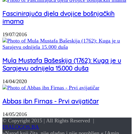
Fascinirajuća djela dvojice bošnjačkih
imama
19/07/2016
Mula Mustafa Bašeskija (1762): Kuga je u
Sarajevu odnijela 15.000 duša
14/04/2020
Abbas ibn Firnas - Prvi avijatičar
14/05/2016
© Copyright 2015 | All Rights Reserved |
DIALOGOS.BA
»Narod koji čita, nije gladan i nije porobljen.« [Amin