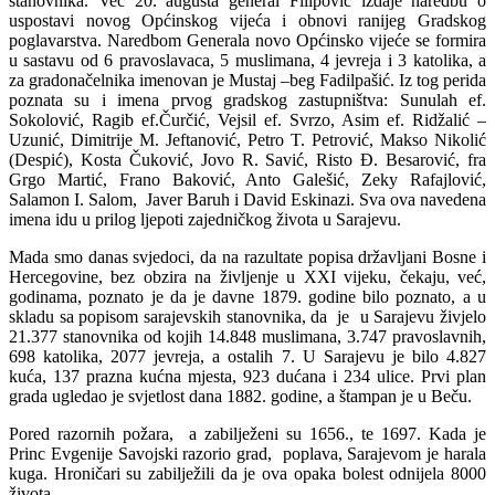
stanovnika. Već 20. augusta general Filipović izdaje naredbu o
uspostavi novog Općinskog vijeća i obnovi ranijeg Gradskog
poglavarstva. Naredbom Generala novo Općinsko vijeće se formira
u sastavu od 6 pravoslavaca, 5 muslimana, 4 jevreja i 3 katolika, a
za gradonačelnika imenovan je Mustaj –beg Fadilpašić. Iz tog perida
poznata su i imena prvog gradskog zastupništva: Sunulah ef.
Sokolović, Ragib ef.Čurčić, Vejsil ef. Svrzo, Asim ef. Ridžalić –
Uzunić, Dimitrije M. Jeftanović, Petro T. Petrović, Makso Nikolić
(Despić), Kosta Čuković, Jovo R. Savić, Risto Đ. Besarović, fra
Grgo Martić, Frano Baković, Anto Galešić, Zeky Rafajlović,
Salamon I. Salom, Javer Baruh i David Eskinazi. Sva ova navedena
imena idu u prilog ljepoti zajedničkog života u Sarajevu.
Mada smo danas svjedoci, da na razultate popisa državljani Bosne i
Hercegovine, bez obzira na življenje u XXI vijeku, čekaju, već,
godinama, poznato je da je davne 1879. godine bilo poznato, a u
skladu sa popisom sarajevskih stanovnika, da je u Sarajevu živjelo
21.377 stanovnika od kojih 14.848 muslimana, 3.747 pravoslavnih,
698 katolika, 2077 jevreja, a ostalih 7. U Sarajevu je bilo 4.827
kuća, 137 prazna kućna mjesta, 923 dućana i 234 ulice. Prvi plan
grada ugledao je svjetlost dana 1882. godine, a štampan je u Beču.
Pored razornih požara, a zabilježeni su 1656., te 1697. Kada je
Princ Evgenije Savojski razorio grad, poplava, Sarajevom je harala
kuga. Hroničari su zabilježili da je ova opaka bolest odnijela 8000
života.