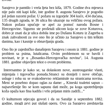
Sarajevo je pamtilo i vrela ljeta bez kiša, 1879. Godine dva mjeseca
nije palo niti kapi kiše, iste godine 8. augusta Sarajevo je pogodio
još jedan razorni požar. U požaru su izgorjele 304 kuće, 434 dućana,
135 drugih zgrada, te 36 ulica što ukazuje na veličinu ovog požara.
Nakon požara upućuje se apel za pomoć narodu Bosne i
Hercegovine. Sigurno ste prošetali ulicom koja se zove Koturova,
dobro je znati da je ulica dobila ime po Dušanu Koturu iz Zagreba u
znak zahvalnosti za sve ono što je učinio za Sarajevo u tim teškim
danima, kao i kasnije u obnavljanju grada.
Ono što je zajedničko današnjem Sarajevu i onom iz 1881. godine je
problem sa psima, lutalicama. Ovim problemom su se bavili i
novinari, te je u „Bosanko-Hercegovačka novina“, 14. Augusta
1881. godine objavljen tekst o ovom problemu.
Interesantno je kako se, sa dolaskom nove, austrougarske vlasti,
mijenjala i trgovačka ponuda.Stranci su donijeli i nove običaje,
usluge i roba su se svakodnevno reklamirale na stranicama novina.
Meni se posebno dopao oglas za dame: „ Kineski toaletni sapun –
najsavršenije što se kom sapunu dati može, pa koga upotrebljenju
koža opaža kao fina kadifa i vrlo prijatan miris zadrži...“
O kulturnom utjecaju govori i da su Saralije u septembru 1882.
godine, mogli prvi put slušati operu. Ovo za Sarajevo predstavlja