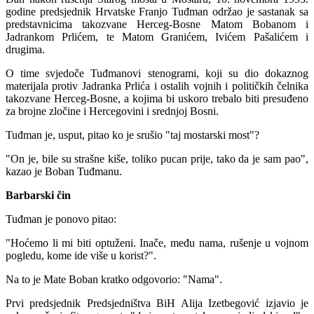
godine predsjednik Hrvatske Franjo Tuđman održao je sastanak sa
predstavnicima takozvane Herceg-Bosne Matom Bobanom i
Jadrankom Prlićem, te Matom Granićem, Ivićem Pašalićem i
drugima.
O time svjedoče Tuđmanovi stenogrami, koji su dio dokaznog
materijala protiv Jadranka Prlića i ostalih vojnih i političkih čelnika
takozvane Herceg-Bosne, a kojima bi uskoro trebalo biti presuđeno
za brojne zločine i Hercegovini i srednjoj Bosni.
Tuđman je, usput, pitao ko je srušio "taj mostarski most"?
"On je, bile su strašne kiše, toliko pucan prije, tako da je sam pao",
kazao je Boban Tuđmanu.
Barbarski čin
Tuđman je ponovo pitao:
"Hoćemo li mi biti optuženi. Inače, među nama, rušenje u vojnom
pogledu, kome ide više u korist?".
Na to je Mate Boban kratko odgovorio: "Nama".
Prvi predsjednik Predsjedništva BiH Alija Izetbegović izjavio je