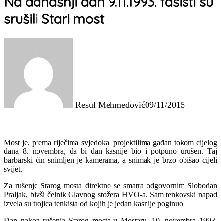
Na današnji dan 9.11.1993. fašisti su
srušili Stari most
Resul Mehmedović
09/11/2015
Most je, prema riječima svjedoka, projektilima gađan tokom cijelog
dana 8. novembra, da bi dan kasnije bio i potpuno urušen. Taj
barbarski čin snimljen je kamerama, a snimak je brzo obišao cijeli
svijet.
Za rušenje Starog mosta direktno se smatra odgovornim Slobodan
Praljak, bivši čelnik Glavnog stožera HVO-a. Sam tenkovski napad
izvela su trojica tenkista od kojih je jedan kasnije poginuo.
Dan nakon rušenja Starog mosta u Mostaru, 10. novembra 1993.