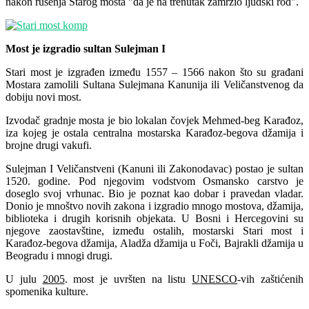
nakon rušenja Starog mosta "da je na trenutak zamrzio ljudski rod".
Most je izgradio sultan Sulejman I
Stari most je izgrađen između 1557 – 1566 nakon što su građani
Mostara zamolili Sultana Sulejmana Kanunija ili Veličanstvenog da
dobiju novi most.
Izvodač gradnje mosta je bio lokalan čovjek Mehmed-beg Karađoz,
iza kojeg je ostala centralna mostarska Karađoz-begova džamija i
brojne drugi vakufi.
Sulejman I Veličanstveni (Kanuni ili Zakonodavac) postao je sultan
1520. godine. Pod njegovim vodstvom Osmansko carstvo je
doseglo svoj vrhunac. Bio je poznat kao dobar i pravedan vladar.
Donio je mnoštvo novih zakona i izgradio mnogo mostova, džamija,
biblioteka i drugih korisnih objekata. U Bosni i Hercegovini su
njegove zaostavštine, između ostalih, mostarski Stari most i
Karađoz-begova džamija, Aladža džamija u Foči, Bajrakli džamija u
Beogradu i mnogi drugi.
U julu
2005
. most je uvršten na listu
UNESCO
-vih zaštićenih
spomenika kulture.