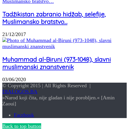
Tadžikistan zabranio hidžab, selefije,
Muslimansko bratstvo…
21/12/2017
Muhammad al-Biruni (973-1048), slavni
muslimanski znanstvenik
03/06/2020
© Copyright 2015 | All Rights Reserved |
DIALOGOS.BA
»Narod koji čita, nije gladan i nije porobljen.« [Amin
Zaoui]
Facebook
Back to top button