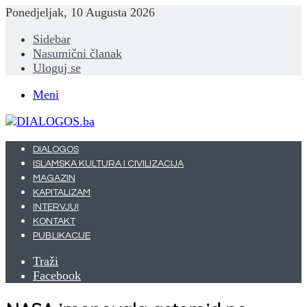
Ponedjeljak, 10 Augusta 2026
Sidebar
Nasumični članak
Uloguj se
Meni
DIALOGOS
ISLAMSKA KULTURA I CIVILIZACIJA
MAGAZIN
KAPITALIZAM
INTERVJUI
KONTAKT
PUBLIKACIJE
Traži
Facebook