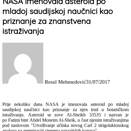
NASA imenovala asteroid po
mladoj saudijskoj naučnici kao
priznanje za znanstvena
istraživanja
Resul Mehmedović
31/07/2017
Prije nekoliko dana NASA je imenovala asteroid po mladoj
saudijskoj naučnici kao priznanje za njen trud u botaničkom
istraživanju. Asteroid se zove Al-Sheikh 33535 i nazvan je
po Fatimi bint Abdel Moneim Al-Sheik, u čast njenim istraživanjima
pod naslovom "Utvrđivanje učinka novog Carl 2 strigolaktonskog
analoga na germinaciji sjemena parazitskih korova".