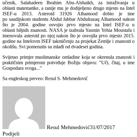
učenik, Salahadeen Ibrahim Abu-Alshaikh, za istraživanja u
oblasti matematike, a ranije mu je dodijeljeno drugo mjesto na Intel
ISEF-u 2013. Asteroid 31926 Alhamood dobio je ime
po saudijskom studentu Abdul Jabbar Abdulrazaq Alhamood nakon
što je 2004. godine osvojio prvo mjesto na Intel ISEF-u u
oblasti biljnih znanosti. NASA je izabrala Yasmin Yehia Moustafa i
imenovala asteroid po njoj nakon što je osvojila prvo mjesto 2015.
godine na Intelovm ISEF takmičenju za projekat Zemlje i znanosti o
okolišu. Svi pomenutis su mlađi od dvadeset godina.
Svijetao primjer muslimanske omladine koja se okrenula znanosti i
praktičnim primjerom potvrđuje Božiju objavu: "Uči, čitaj, u ime
Gospodara svoga..."
Sa engleskog preveo: Resul S. Mehmedović
Resul Mehmedović
31/07/2017
Podijeli