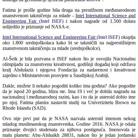
Fatima je prošle godine bila druga na prestižnom međunarodnom
unanstvenom takmičenju za mlade -
Intel International Science and
Engineering Fair
(Intel ISEF)
i nakon nagrade od 1.500 dolara
uslijedilo je priznanje od NASA-e.
Intel International Science and Engineering Fair
(Intel ISEF)
okuplja
oko 1.800 srednjoškolaca kako bi se takmičili na najprestižnijem
znanstvenom takmičenju za mlade (srednjoškolce).
Al-Šeik je bila pozvana u ISEF nakon što je osvojila Nacionalnu
olimpijadu za znanstvenu kreativnost, godišnji događaj koji održava
kralj Abdulaziz i njegova Fondacija za nadarenost i kreativnost
zajedno s Ministarstvom prosvjete u Saudijskoj Arabiji.
Dakle, možete li nekako pogoditi koliko ima godina? Ako pogodite
da je ispod 20 godina, blizu ste. Ima 19 i već je dobila nagradu na
nacionalnoj i međunarodnoj razini, kao i to da je asteroid dobio ime
po njoj. Fatima planira nastaviti studij na Univerizitetu Brown na
Rhode Islandu (SAD).
Ovo nije prvi put da je NASA nazvala asteroid imenom nekog
mladog muslimanskog znanstvenika. Godine 2016. NASA je odala
priznanje dvojici studenata za njihova postignuća. Imenovala je
malu planetu: Abu-Alshaikh 28831, nakon što je jedan jordanski