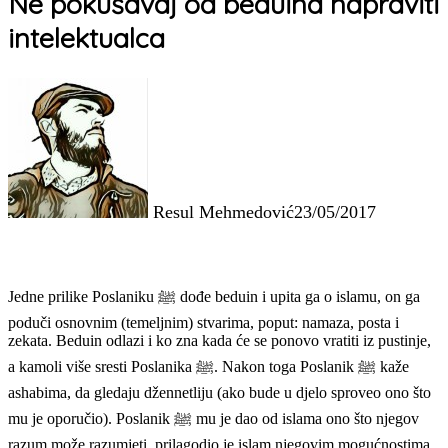
Ne pokušavaj od beduina napraviti
intelektualca
Resul Mehmedović
23/05/2017
Jedne prilike Poslaniku ﷺ dođe beduin i upita ga o islamu, on ga
poduči osnovnim (temeljnim) stvarima, poput: namaza, posta i
zekata. Beduin odlazi i ko zna kada će se ponovo vratiti iz pustinje,
a kamoli više sresti Poslanika ﷺ. Nakon toga Poslanik ﷺ kaže
ashabima, da gledaju džennetliju (ako bude u djelo sproveo ono što
mu je oporučio). Poslanik ﷺ mu je dao od islama ono što njegov
razum može razumjeti, prilagodio je islam njegovim mogućnostima,