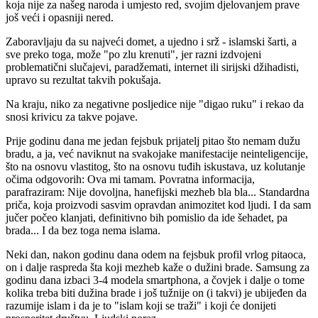
koja nije za našeg naroda i umjesto red, svojim djelovanjem prave
još veći i opasniji nered.
Zaboravljaju da su najveći domet, a ujedno i srž - islamski šarti, a
sve preko toga, može "po zlu krenuti", jer razni izdvojeni
problematični slučajevi, paradžemati, internet ili sirijski džihadisti,
upravo su rezultat takvih pokušaja.
Na kraju, niko za negativne posljedice nije "digao ruku" i rekao da
snosi krivicu za takve pojave.
Prije godinu dana me jedan fejsbuk prijatelj pitao što nemam dužu
bradu, a ja, već naviknut na svakojake manifestacije neinteligencije,
što na osnovu vlastitog, što na osnovu tuđih iskustava, uz kolutanje
očima odgovorih: Ova mi tamam. Povratna informacija,
parafraziram: Nije dovoljna, hanefijski mezheb bla bla... Standardna
priča, koja proizvodi sasvim opravdan animozitet kod ljudi. I da sam
jučer počeo klanjati, definitivno bih pomislio da ide šehadet, pa
brada... I da bez toga nema islama.
Neki dan, nakon godinu dana odem na fejsbuk profil vrlog pitaoca,
on i dalje raspreda šta koji mezheb kaže o dužini brade. Samsung za
godinu dana izbaci 3-4 modela smartphona, a čovjek i dalje o tome
kolika treba biti dužina brade i još tužnije on (i takvi) je ubijeđen da
razumije islam i da je to "islam koji se traži" i koji će donijeti