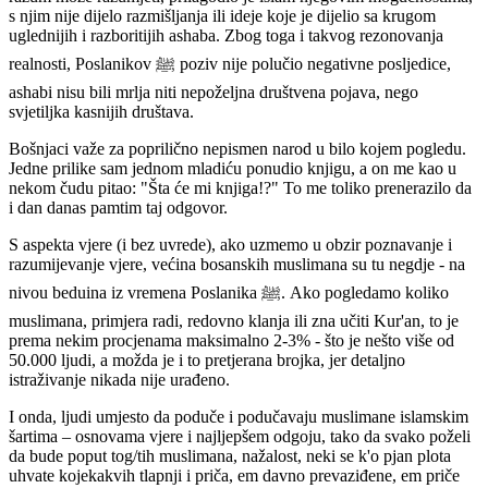
s njim nije dijelo razmišljanja ili ideje koje je dijelio sa krugom
uglednijih i razboritijih ashaba. Zbog toga i takvog rezonovanja
realnosti, Poslanikov ﷺ poziv nije polučio negativne posljedice,
ashabi nisu bili mrlja niti nepoželjna društvena pojava, nego
svjetiljka kasnijih društava.
Bošnjaci važe za poprilično nepismen narod u bilo kojem pogledu.
Jedne prilike sam jednom mladiću ponudio knjigu, a on me kao u
nekom čudu pitao: "Šta će mi knjiga!?" To me toliko prenerazilo da
i dan danas pamtim taj odgovor.
S aspekta vjere (i bez uvrede), ako uzmemo u obzir poznavanje i
razumijevanje vjere, većina bosanskih muslimana su tu negdje - na
nivou beduina iz vremena Poslanika ﷺ. Ako pogledamo koliko
muslimana, primjera radi, redovno klanja ili zna učiti Kur'an, to je
prema nekim procjenama maksimalno 2-3% - što je nešto više od
50.000 ljudi, a možda je i to pretjerana brojka, jer detaljno
istraživanje nikada nije urađeno.
I onda, ljudi umjesto da poduče i podučavaju muslimane islamskim
šartima – osnovama vjere i najljepšem odgoju, tako da svako poželi
da bude poput tog/tih muslimana, nažalost, neki se k'o pjan plota
uhvate kojekakvih tlapnji i priča, em davno prevaziđene, em priče