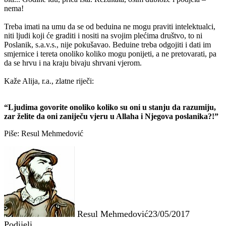
nema!
Treba imati na umu da se od beduina ne mogu praviti intelektualci,
niti ljudi koji će graditi i nositi na svojim plećima društvo, to ni
Poslanik, s.a.v.s., nije pokušavao. Beduine treba odgojiti i dati im
smjernice i tereta onoliko koliko mogu ponijeti, a ne pretovarati, pa
da se hrvu i na kraju bivaju shrvani vjerom.
Kaže Alija, r.a., zlatne riječi:
“Ljudima govorite onoliko koliko su oni u stanju da razumiju,
zar želite da oni zaniječu vjeru u Allaha i Njegova poslanika?!”
Piše: Resul Mehmedović
Resul Mehmedović
23/05/2017
Podijeli