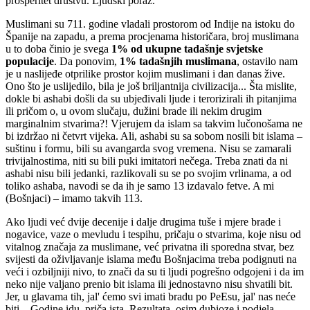
prosperitet društvu. Ljudski poraz.
Muslimani su 711. godine vladali prostorom od Indije na istoku do
Španije na zapadu, a prema procjenama historičara, broj muslimana
u to doba činio je svega
1% od ukupne tadašnje svjetske
populacije
. Da ponovim,
1% tadašnjih muslimana
, ostavilo nam
je u naslijeđe otprilike prostor kojim muslimani i dan danas žive.
Ono što je uslijedilo, bila je još briljantnija civilizacija... Šta mislite,
dokle bi ashabi došli da su ubjeđivali ljude i terorizirali ih pitanjima
ili pričom o, u ovom slučaju, dužini brade ili nekim drugim
marginalnim stvarima?! Vjerujem da islam sa takvim lučonošama ne
bi izdržao ni četvrt vijeka. Ali, ashabi su sa sobom nosili bit islama –
suštinu i formu, bili su avangarda svog vremena. Nisu se zamarali
trivijalnostima, niti su bili puki imitatori nečega. Treba znati da ni
ashabi nisu bili jedanki, razlikovali su se po svojim vrlinama, a od
toliko ashaba, navodi se da ih je samo 13 izdavalo fetve. A mi
(Bošnjaci) – imamo takvih 113.
Ako ljudi već dvije decenije i dalje drugima tuše i mjere brade i
nogavice, vaze o mevludu i tespihu, pričaju o stvarima, koje nisu od
vitalnog značaja za muslimane, već privatna ili sporedna stvar, bez
svijesti da oživljavanje islama među Bošnjacima treba podignuti na
veći i ozbiljniji nivo, to znači da su ti ljudi pogrešno odgojeni i da im
neko nije valjano prenio bit islama ili jednostavno nisu shvatili bit.
Jer, u glavama
tih, jal' ćemo svi imati bradu po PeEsu, jal' nas neće
biti... Godine idu, priča ista. Rezultata, osim dubioze i podjela –