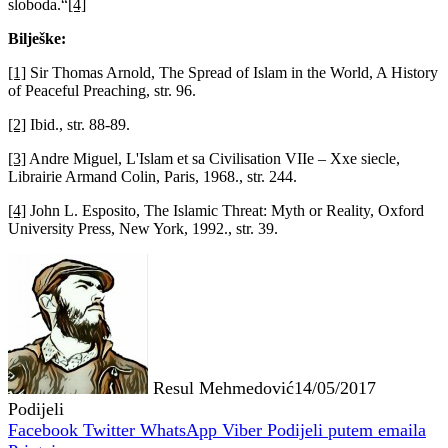
sloboda.“
[4]
Bilješke:
[1]
Sir Thomas Arnold, The Spread of Islam in the World, A History
of Peaceful Preaching, str. 96.
[2]
Ibid., str. 88-89.
[3]
Andre Miguel, L'Islam et sa Civilisation VIIe – Xxe siecle,
Librairie Armand Colin, Paris, 1968., str. 244.
[4]
John L. Esposito, The Islamic Threat: Myth or Reality, Oxford
University Press, New York, 1992., str. 39.
Resul Mehmedović
14/05/2017
Podijeli
Facebook
Twitter
WhatsApp
Viber
Podijeli putem emaila