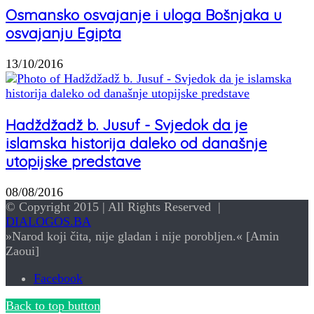
Osmansko osvajanje i uloga Bošnjaka u
osvajanju Egipta
13/10/2016
Hadždžadž b. Jusuf - Svjedok da je
islamska historija daleko od današnje
utopijske predstave
08/08/2016
© Copyright 2015 | All Rights Reserved |
DIALOGOS.BA
»Narod koji čita, nije gladan i nije porobljen.« [Amin
Zaoui]
Facebook
Back to top button