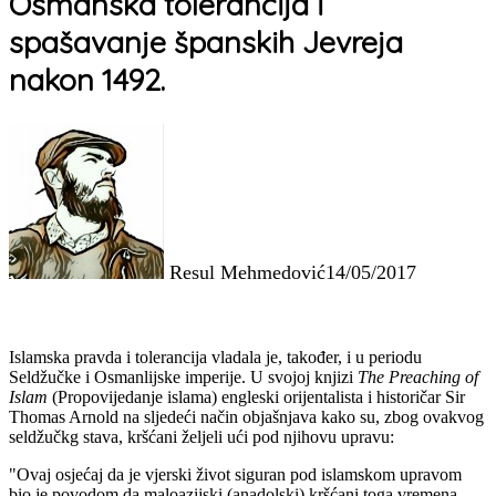
Osmanska tolerancija i
spašavanje španskih Jevreja
nakon 1492.
Resul Mehmedović
14/05/2017
Islamska pravda i tolerancija vladala je, također, i u periodu
Seldžučke i Osmanlijske imperije. U svojoj knjizi
The Preaching of
Islam
(Propovijedanje islama) engleski orijentalista i historičar Sir
Thomas Arnold na sljedeći način objašnjava kako su, zbog ovakvog
seldžučkg stava, kršćani željeli ući pod njihovu upravu:
"Ovaj osjećaj da je vjerski život siguran pod islamskom upravom
bio je povodom da maloazijski (anadolski) kršćani toga vremena