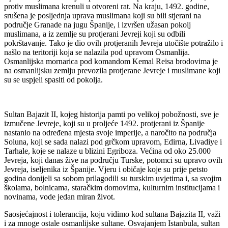
protiv muslimana krenuli u otvoreni rat. Na kraju, 1492. godine,
srušena je posljednja uprava muslimana koji su bili stjerani na
područje Granade na jugu Španije, i izvršen užasan pokolj
muslimana, a iz zemlje su protjerani Jevreji koji su odbili
pokrštavanje. Tako je dio ovih protjeranih Jevreja utočište potražilo i
našlo na teritoriji koja se nalazila pod upravom Osmanlija.
Osmanlijska mornarica pod komandom Kemal Reisa brodovima je
na osmanlijsku zemlju prevozila protjerane Jevreje i muslimane koji
su se uspjeli spasiti od pokolja.
Sultan Bajazit II, kojeg historija pamti po velikoj pobožnosti, sve je
izmučene Jevreje, koji su u proljeće 1492. protjerani iz Španije
nastanio na određena mjesta svoje imperije, a naročito na područja
Soluna, koji se sada nalazi pod grčkom upravom, Edirna, Livadiye i
Tarhale, koje se nalaze u blizini Egriboza. Većina od oko 25.000
Jevreja, koji danas žive na području Turske, potomci su upravo ovih
Jevreja, iseljenika iz Španije. Vjeru i običaje koje su prije petsto
godina donijeli sa sobom prilagodili su turskim uvjetima i, sa svojim
školama, bolnicama, staračkim domovima, kulturnim institucijama i
novinama, vode jedan miran život.
Saosjećajnost i tolerancija, koju vidimo kod sultana Bajazita II, važi
i za mnoge ostale osmanlijske sultane. Osvajanjem Istanbula, sultan