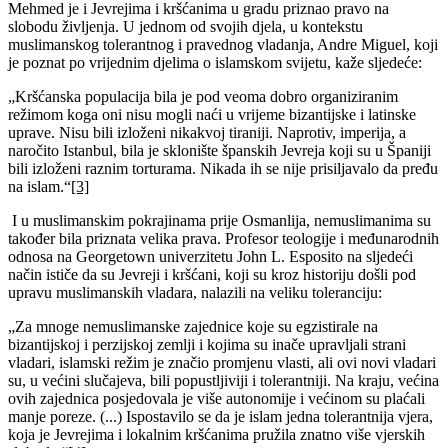
Mehmed je i Jevrejima i kršćanima u gradu priznao pravo na
slobodu življenja. U jednom od svojih djela, u kontekstu
muslimanskog tolerantnog i pravednog vladanja, Andre Miguel, koji
je poznat po vrijednim djelima o islamskom svijetu, kaže sljedeće:
„Kršćanska populacija bila je pod veoma dobro organiziranim
režimom koga oni nisu mogli naći u vrijeme bizantijske i latinske
uprave. Nisu bili izloženi nikakvoj tiraniji. Naprotiv, imperija, a
naročito Istanbul, bila je sklonište španskih Jevreja koji su u Španiji
bili izloženi raznim torturama. Nikada ih se nije prisiljavalo da pređu
na islam.“
[3]
I u muslimanskim pokrajinama prije Osmanlija, nemuslimanima su
također bila priznata velika prava. Profesor teologije i međunarodnih
odnosa na Georgetown univerzitetu John L. Esposito na sljedeći
način ističe da su Jevreji i kršćani, koji su kroz historiju došli pod
upravu muslimanskih vladara, nalazili na veliku toleranciju:
„Za mnoge nemuslimanske zajednice koje su egzistirale na
bizantijskoj i perzijskoj zemlji i kojima su inače upravljali strani
vladari, islamski režim je značio promjenu vlasti, ali ovi novi vladari
su, u većini slučajeva, bili popustljiviji i tolerantniji. Na kraju, većina
ovih zajednica posjedovala je više autonomije i većinom su plaćali
manje poreze. (...) Ispostavilo se da je islam jedna tolerantnija vjera,
koja je Jevrejima i lokalnim kršćanima pružila znatno više vjerskih