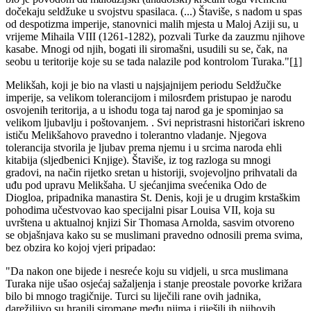
dočekaju seldžuke u svojstvu spasilaca. (...) Štaviše, s nadom u spas
od despotizma imperije, stanovnici malih mjesta u Maloj Aziji su, u
vrijeme Mihaila VIII (1261-1282), pozvali Turke da zauzmu njihove
kasabe. Mnogi od njih, bogati ili siromašni, usudili su se, čak, na
seobu u teritorije koje su se tada nalazile pod kontrolom Turaka."
[1]
Melikšah, koji je bio na vlasti u najsjajnijem periodu Seldžučke
imperije, sa velikom tolerancijom i milosrđem pristupao je narodu
osvojenih teritorija, a u ishodu toga taj narod ga je spominjao sa
velikom ljubavlju i poštovanjem. . Svi nepristrasni historičari iskreno
ističu Melikšahovo pravedno i tolerantno vladanje. Njegova
tolerancija stvorila je ljubav prema njemu i u srcima naroda ehli
kitabija (sljedbenici Knjige). Štaviše, iz tog razloga su mnogi
gradovi, na način rijetko sretan u historiji, svojevoljno prihvatali da
uđu pod upravu Melikšaha. U sjećanjima svećenika Odo de
Diogloa, pripadnika manastira St. Denis, koji je u drugim krstaškim
pohodima učestvovao kao specijalni pisar Louisa VII, koja su
uvrštena u aktualnoj knjizi Sir Thomasa Arnolda, sasvim otvoreno
se objašnjava kako su se muslimani pravedno odnosili prema svima,
bez obzira ko kojoj vjeri pripadao:
"Da nakon one bijede i nesreće koju su vidjeli, u srca muslimana
Turaka nije ušao osjećaj sažaljenja i stanje preostale povorke križara
bilo bi mnogo tragičnije. Turci su liječili rane ovih jadnika,
darežiljivo su hranili siromane među njima i riješili ih njihovih