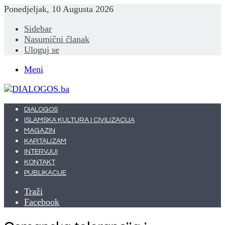
Ponedjeljak, 10 Augusta 2026
Sidebar
Nasumični članak
Uloguj se
Meni
DIALOGOS
ISLAMSKA KULTURA I CIVILIZACIJA
MAGAZIN
KAPITALIZAM
INTERVJUI
KONTAKT
PUBLIKACIJE
Traži
Facebook