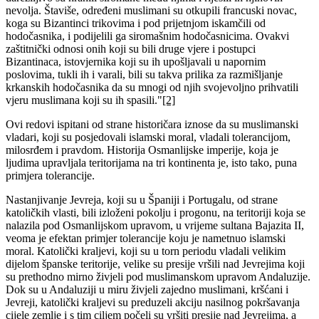
nevolja. Štaviše, određeni muslimani su otkupili francuski novac,
koga su Bizantinci trikovima i pod prijetnjom iskamčili od
hodočasnika, i podijelili ga siromašnim hodočasnicima. Ovakvi
zaštitnički odnosi onih koji su bili druge vjere i postupci
Bizantinaca, istovjernika koji su ih upošljavali u napornim
poslovima, tukli ih i varali, bili su takva prilika za razmišljanje
krkanskih hodočasnika da su mnogi od njih svojevoljno prihvatili
vjeru muslimana koji su ih spasili."
[2]
Ovi redovi ispitani od strane historičara iznose da su muslimanski
vladari, koji su posjedovali islamski moral, vladali tolerancijom,
milosrđem i pravdom. Historija Osmanlijske imperije, koja je
ljudima upravljala teritorijama na tri kontinenta je, isto tako, puna
primjera tolerancije.
Nastanjivanje Jevreja, koji su u Španiji i Portugalu, od strane
katoličkih vlasti, bili izloženi pokolju i progonu, na teritoriji koja se
nalazila pod Osmanlijskom upravom, u vrijeme sultana Bajazita II,
veoma je efektan primjer tolerancije koju je nametnuo islamski
moral. Katolički kraljevi, koji su u torn periodu vladali velikim
dijelom španske teritorije, velike su presije vršili nad Jevrejima koji
su prethodno mirno živjeli pod muslimanskom upravom Andaluzije.
Dok su u Andaluziji u miru živjeli zajedno muslimani, kršćani i
Jevreji, katolički kraljevi su preduzeli akciju nasilnog pokršavanja
cijele zemlje i s tim ciljem počeli su vršiti presije nad Jevrejima, a