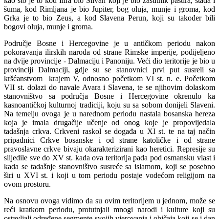
kao što je to kod Ilira bio Silvan koji je bio zaštitnik pastira, stada i
šuma, kod Rimljana je bio Jupiter, bog oluja, munje i groma, kod
Grka je to bio Zeus, a kod Slavena Perun, koji su također bili
bogovi oluja, munje i groma.
Područje Bosne i Hercegovine je u antičkom periodu nakon
pokoravanja ilirskih naroda od strane Rimske imperije, podijeljeno
na dvije provincije - Dalmaciju i Panoniju. Veći dio teritorije je bio u
provinciji Dalmaciji, gdje su se stanovnici prvi put susreli sa
kršćanstvom krajem V, odnosno početkom VI st. n. e. Početkom
VII st. dolazi do navale Avara i Slavena, te se njihovim dolaskom
stanovništvo sa područja Bosne i Hercegovine okrenulo ka
kasnoantičkoj kulturnoj tradiciji, koju su sa sobom donijeli Slaveni.
Na temelju ovoga je u narednom periodu nastala bosanska hereza
koja je imala drugačije učenje od onog koje je propovijedala
tadašnja crkva. Crkveni raskol se događa u XI st. te na taj način
pripadnici Crkve bosanske i od strane katoličke i od strane
pravoslavne crkve bivaju okarakterizirani kao heretici. Represije su
slijedile sve do XV st. kada ova teritorija pada pod osmansku vlast i
kada se tadašnje stanovništvo susreće sa islamom, koji se posebno
širi u XVI st. i koji u tom periodu postaje vodećom religijom na
ovom prostoru.
Na osnovu ovoga vidimo da su ovim teritorijem u jednom, može se
reći kratkom periodu, protutnjali mnogi narodi i kulture koji su
ostavljali određene segmente svojih vjerovanja i običaja koji se i dan