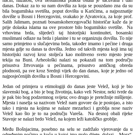
način, nažalost, ova neislamska praksa ostala je sačuvana i dan
danas. Dokaz za to su nam dovišta za koja se pouzdano zna da su
bila bogumilska svetišta, poput dovišta u Karićima, a najpoznatije
dovište u Bosni i Hercegovini, svakako je Ajvatovica, za koje prof.
Salih Jalimam, poznati bosanskohercegovački historičar kaže da je
prije dolaska islama na ove prostore bilo bogumilsko svetište. Na
vrhovima brda, slijedeći taj historijski kontinuitet, bosanski
muslimani odlaze na brda i planine i tu se organizuju dovišta. To nije
samo primjetno u slučajevima brda, također imamo i pećine i druga
mjesta gdje su danas ta dovišta. Jedno od takvih mjesta koji ima taj
historijski razvoj kroz stoljeća kao molitveno sveto mjesto jeste
tekija na Buni. Arheološki nalazi su pokazali na tom području
prisustva žrtvovanja u pećinama, prisustvo antičkog obreda
plodnosti, pa sve kroz Srednji vijek do dan danas, koje je jedno od
najposjećenijih dovišta u Bosni i Hercegovini.
Jedan od primjera u etimologiji do danas jeste Velež, koji je bio
slavenski bog, a bio je bog životinja, kako veli Nestor, neki tvrde da
je pak bio bog podzemnog svijeta; ovo drugo je pretežnije mišljenje.
Mjesta i naselja sa nazivom Velež nam govore da je postojao, a isto
tako i mjesta na kojima se nalaze mezarluci i groblja nose naziv
Velež kao što je to na području Vareša. Na desnoj obali rijeke
Stavnje se nalazi brdo Velež, na kojem leži katoličko groblje.
Među Bošnjacima, posebno na selu se zadržalo vjerovanje da u
određenim noćima u kuću u kojoj ima malo dijete, dolazi „Mora“,