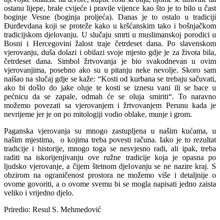
ostanu lijepe, brale cvijeće i pravile vijence kao što je to bilo u čast
boginje Vesne (boginja proljeća). Danas je to ostalo u tradiciji
Đurđevdana koji se proteže kako u kršćanskim tako i bošnjačkom
tradicijskom djelovanju. U slučaju smrti u muslimanskoj porodici u
Bosni i Hercegovini žalost traje četrdeset dana. Po slavenskom
vjerovanju, duša dolazi i obilazi svoje mjesto gdje je za života bila,
četrdeset dana. Simbol žrtvovanja je bio svakodnevan u ovim
vjerovanjima, posebno ako su u pitanju neke nevolje. Skoro sam
naišao na slučaj gdje se kaže: “Kosti od kurbana se trebaju sačuvati,
ako bi došlo do jake oluje te kosti se iznesu vani ili se bace u
pećnicu da se zapale, odmah će se oluja smiriti“. To naravno
možemo povezati sa vjerovanjem i žrtvovanjem Perunu kada je
nevrijeme jer je on po mitologiji vodio oblake, munje i grom.
Paganska vjerovanja su mnogo zastupljena u našim kućama, u
našim mjestima, o kojima treba povesti računa. Iako je to rezultat
tradicije i historije, mnogo toga se nesvjesno radi, ali ipak, treba
raditi na iskorijenjivanju ove ružne tradicije koja je opasna po
ljudsko vjerovanje, a čijem štetnom djelovanju se ne nazire kraj. S
obzirom na ograničenost prostora ne možemo više i detaljnije o
ovome govoriti, a o ovome svemu bi se mogla napisati jedno zaista
veliko i vrijedno djelo.
Priredio: Resul S. Mehmedović