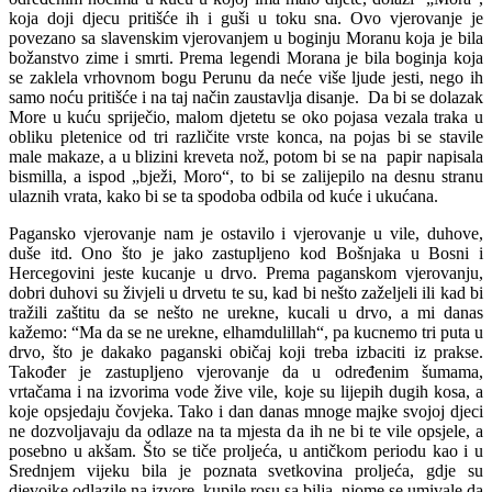
koja doji djecu pritišće ih i guši u toku sna. Ovo vjerovanje je
povezano sa slavenskim vjerovanjem u boginju Moranu koja je bila
božanstvo zime i smrti. Prema legendi Morana je bila boginja koja
se zaklela vrhovnom bogu Perunu da neće više ljude jesti, nego ih
samo noću pritišće i na taj način zaustavlja disanje. Da bi se dolazak
More u kuću spriječio, malom djetetu se oko pojasa vezala traka u
obliku pletenice od tri različite vrste konca, na pojas bi se stavile
male makaze, a u blizini kreveta nož, potom bi se na papir napisala
bismilla, a ispod „bježi, Moro“, to bi se zalijepilo na desnu stranu
ulaznih vrata, kako bi se ta spodoba odbila od kuće i ukućana.
Pagansko vjerovanje nam je ostavilo i vjerovanje u vile, duhove,
duše itd. Ono što je jako zastupljeno kod Bošnjaka u Bosni i
Hercegovini jeste kucanje u drvo. Prema paganskom vjerovanju,
dobri duhovi su živjeli u drvetu te su, kad bi nešto zaželjeli ili kad bi
tražili zaštitu da se nešto ne urekne, kucali u drvo, a mi danas
kažemo: “Ma da se ne urekne, elhamdulillah“, pa kucnemo tri puta u
drvo, što je dakako paganski običaj koji treba izbaciti iz prakse.
Također je zastupljeno vjerovanje da u određenim šumama,
vrtačama i na izvorima vode žive vile, koje su lijepih dugih kosa, a
koje opsjedaju čovjeka. Tako i dan danas mnoge majke svojoj djeci
ne dozvoljavaju da odlaze na ta mjesta da ih ne bi te vile opsjele, a
posebno u akšam. Što se tiče proljeća, u antičkom periodu kao i u
Srednjem vijeku bila je poznata svetkovina proljeća, gdje su
djevojke odlazile na izvore, kupile rosu sa bilja, njome se umivale da