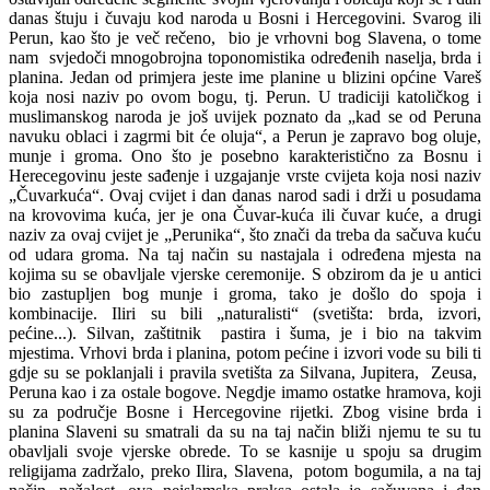
danas štuju i čuvaju kod naroda u Bosni i Hercegovini. Svarog ili
Perun, kao što je več rečeno, bio je vrhovni bog Slavena, o tome
nam svjedoči mnogobrojna toponomistika određenih naselja, brda i
planina. Jedan od primjera jeste ime planine u blizini općine Vareš
koja nosi naziv po ovom bogu, tj. Perun. U tradiciji katoličkog i
muslimanskog naroda je još uvijek poznato da „kad se od Peruna
navuku oblaci i zagrmi bit će oluja“, a Perun je zapravo bog oluje,
munje i groma. Ono što je posebno karakteristično za Bosnu i
Herecegovinu jeste sađenje i uzgajanje vrste cvijeta koja nosi naziv
„Čuvarkuća“. Ovaj cvijet i dan danas narod sadi i drži u posudama
na krovovima kuća, jer je ona Čuvar-kuća ili čuvar kuće, a drugi
naziv za ovaj cvijet je „Perunika“, što znači da treba da sačuva kuću
od udara groma. Na taj način su nastajala i određena mjesta na
kojima su se obavljale vjerske ceremonije. S obzirom da je u antici
bio zastupljen bog munje i groma, tako je došlo do spoja i
kombinacije. Iliri su bili „naturalisti“ (svetišta: brda, izvori,
pećine...). Silvan, zaštitnik pastira i šuma, je i bio na takvim
mjestima. Vrhovi brda i planina, potom pećine i izvori vode su bili ti
gdje su se poklanjali i pravila svetišta za Silvana, Jupitera, Zeusa,
Peruna kao i za ostale bogove. Negdje imamo ostatke hramova, koji
su za područje Bosne i Hercegovine rijetki. Zbog visine brda i
planina Slaveni su smatrali da su na taj način bliži njemu te su tu
obavljali svoje vjerske obrede. To se kasnije u spoju sa drugim
religijama zadržalo, preko Ilira, Slavena, potom bogumila, a na taj