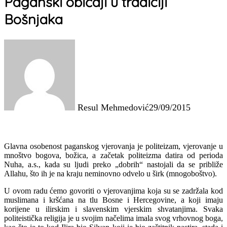
Paganski običaji u tradiciji
Bošnjaka
Resul Mehmedović
29/09/2015
Glavna osobenost paganskog vjerovanja je politeizam, vjerovanje u
mnoštvo bogova, božica, a začetak politeizma datira od perioda
Nuha, a.s., kada su ljudi preko „dobrih“ nastojali da se približe
Allahu, što ih je na kraju neminovno odvelo u širk (mnogoboštvo).
U ovom radu ćemo govoriti o vjerovanjima koja su se zadržala kod
muslimana i kršćana na tlu Bosne i Hercegovine, a koji imaju
korijene u ilirskim i slavenskim vjerskim shvatanjima. Svaka
politeistička religija je u svojim načelima imala svog vrhovnog boga,