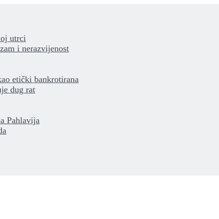
oj utrci
izam i nerazvijenost
kao etički bankrotirana
je dug rat
a Pahlavija
da