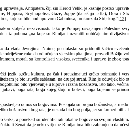
 upravitelja, Antipatera, čiji sin Herod Veliki je kasnije postao upravit
e, Hipposa, Scythopolisa, Gaze, Joppe (današnja Jaffa), Dora i Stra
hiros, koje su bile pod upravom Gabiniusa, prokonzula Sirijskog.“
[12]
 nakon stoljeća nezavisnosti. Iako je Pompej osvajanjem Palestine svr
nule niz pobuna „na koje su Rimljani uzvratili uobičajenim divljašt
o da vlada Jevrejima. Naime, po dolasku su pridobili šačicu svećenić
e odriješene ruke da odlučuje o vjerskim pitanjima, provodi Božiju volju
 Hramom, morali su kontrolisati visokog svećenika i upravo je zbog to
rčki jezik, grčku kulturu, pa čak i preuzimajući grčko poimanje i ver
liteizam je bio isuviše sablasan, na drugoj strani, Rim je oduvijek bio 
je bogohulno bilo vjerovanje u kipove i razna božanstva, isto tako, ve
jubavi, boga rata, boga kojeg štuju u bolesti, boga kojemu se prinose d
 uspostavljao odnos sa bogovima. Postojala su brojna božanstva, a među n
ko božanstvo i bog rata, je nekada bio bog polja, jer su farmeri bili ta
o Grka, a ponekad su identificirali lokalne bogove sa svojim vlastitim. 
ko šokirali Senat da je neko vrijeme Rimljanima bilo zabranjeno da učest