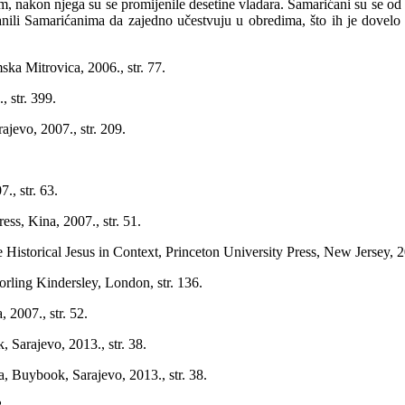
, nakon njega su se promijenile desetine vladara. Samarićani su se od os
anili Samarićanima da zajedno učestvuju u obredima, što ih je dovelo
ka Mitrovica, 2006., str. 77.
 str. 399.
ajevo, 2007., str. 209.
., str. 63.
ss, Kina, 2007., str. 51.
Historical Jesus in Context, Princeton University Press, New Jersey, 20
rling Kindersley, London, str. 136.
 2007., str. 52.
 Sarajevo, 2013., str. 38.
, Buybook, Sarajevo, 2013., str. 38.