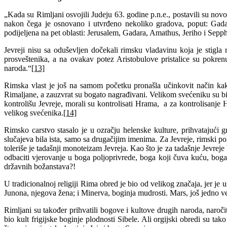
„Kada su Rimljani osvojili Judeju 63. godine p.n.e., postavili su novog
nakon čega je osnovano i utvrđeno nekoliko gradova, poput: Gadar
podijeljena na pet oblasti: Jerusalem, Gadara, Amathus, Jeriho i Sepp
Jevreji nisu sa oduševljen dočekali rimsku vladavinu koja je stigla
prosveštenika, a na ovakav potez Aristobulove pristalice su pokre
naroda.“
[13]
Rimska vlast je još na samom početku pronašla učinkovit način kak
Rimaljane, a zauzvrat su bogato nagrađivani. Velikom svećeniku su bil
kontrolišu Jevreje, morali su kontrolisati Hrama, a za kontrolisanje
velikog svećenika.
[14]
Rimsko carstvo stasalo je u ozračju helenske kulture, prihvatajući g
slučajeva bila ista, samo sa drugačijim imenima. Za Jevreje, rimski po
toleriše je tadašnji monoteizam Jevreja. Kao što je za tadašnje Jevre
odbaciti vjerovanje u boga poljoprivrede, boga koji čuva kuću, boga l
državnih božanstava?!
U tradicionalnoj religiji Rima obred je bio od velikog značaja, jer je
Junona, njegova žena; i Minerva, boginja mudrosti. Mars, još jedno veli
Rimljani su također prihvatili bogove i kultove drugih naroda, naročit
bio kult frigijske boginje plodnosti Sibele. Ali orgijski obredi su ta