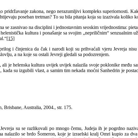
strogo pridržavanje zakona, nego nerazumljivi kompleks superiornosti. K
ahtijevaju poseban tretman? To su bila pitanja koja su izazivala koliko k
e zasnivao na disciplini i jednostavnim seoskim vrijednostima: pietas (p
u helenistička kultura i ponašanje sa svojim „nepriličnim“ senzualnim už
al.“
[15]
prilog i činjenica da čak i narodi koji su prihvaćali vjeru Jevreja nis
ovlju, a na koje su ostali Jevreji gledali sa podozrenjem.
i, ali je helenska kultura uvijek uvijek nalazila svoje poklonike među s
, kada su izgubili vlast, a samim tim nekada moćni Sanhedrin je postao 
Brisbane, Australia, 2004., str. 175.
ih Jevreja su se razlikovali po mnogo čemu, Judeja ih je pogrdno naz
a nalazilo se brdo Šomeron, koje je izraelski kralj Omri kupio za dva