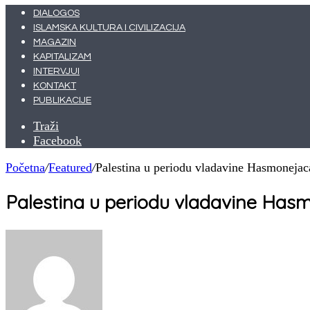
DIALOGOS
ISLAMSKA KULTURA I CIVILIZACIJA
MAGAZIN
KAPITALIZAM
INTERVJUI
KONTAKT
PUBLIKACIJE
Traži
Facebook
Početna
/
Featured
/
Palestina u periodu vladavine Hasmonejac
Palestina u periodu vladavine Has