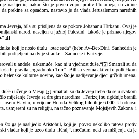
 je naslijedio, nakon što je poveo vojnu protiv Ptolomeja, na zidine
an da prekine sa opsadom, nastavio je da vlada Jerusalemom narednih
ima Jevreja, bila su prisiljena da se pokore Johananu Hirkanu. Ovaj je
mljanski narod, naseljen u južnoj Palestini, takođe je priznao njegov
a.“
[4]
ika koji je nosio titulu „otac suda“ (hebr. Av-Bet-Din). Sanhedrin je
i podijeljeni na dvije stranke – Saduceje i Farizeje.
vjerovali u anđele, uskrsnuće, kao ni u vječnost duše.“
[5]
Smatrali su da
a koja bi pravila „ogradu oko Tore“. Bili su veoma aktivni u političkom
ko-helenske kulturne novine, kao što je nadijevanje djeci grčkih imena.
i duše i učenje o Mesiji.
[7]
Smatrali su da Jevreji treba da se u svakom
ilo miješanje Jevreja sa drugim narodima. „Farizeji su rigidnije branili
rema Josefu Flaviju, u vrijeme Heroda Velikog bilo ih je 6.000. U odnosu
jeta, usmjereni su na religiju, na tačno poznavanje Mojsijevih Zakona i
n što ga je naslijedio Aristobul, koji je poveo nekoliko ratova protiv
ki vladar koji je uzeo titulu „Kralj“, međutim, neki su mišljenja da je