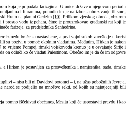
anom koja je pripadala farizejima. Granice države u njegovom periodu
mljanima i Ituranima, ponudio im je na izbor - obrezivanje ili smrt,
anski Hram na planini Gerizim.
[10]
Prilikom vjerskog obreda, obzirom
čini i prosuo vodu iz pehara, čime je prouzrokovao građanski rat koji je
 inače farizeja, za predsjednika Sanhedrina.
ere između braće su nastavljene, a prvi vojni sukob završio je u korist
ilježili su pozivi u pomoć okolnim vladarima. Međutim, Hirkan je nakon
o vrijeme Pompej, rimski vojskovođa krenuo je u osvajanje Sirije i
da on odluči ko će vladati Palestinom. Obećao im je da će im odgovre
, a Hirkan je postavljen za prosveštenika i namjesnika, sada, rimske
upljivi – nisu bili ni Davidovi potomci – i, na užas pobožnijih Jevreja,
 narod se podijelio na mnoštvo sekti, od kojih su najutjecajniji bili
eja pomno iščekivati obećanog Mesiju koji će uspostaviti pravdu i kao