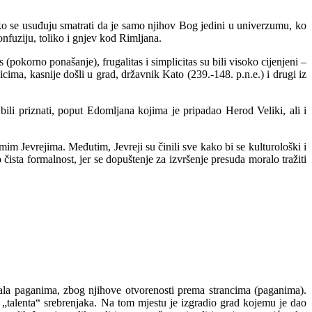
ako se usuđuju smatrati da je samo njihov Bog jedini u univerzumu, ko
onfuziju, toliko i gnjev kod Rimljana.
okorno ponašanje), frugalitas i simplicitas su bili visoko cijenjeni –
icima, kasnije došli u grad, državnik Kato (239.-148. p.n.e.) i drugi iz
u bili priznati, poput Edomljana kojima je pripadao Herod Veliki, ali i
amim Jevrejima. Međutim, Jevreji su činili sve kako bi se kulturološki i
čista formalnost, jer se dopuštenje za izvršenje presuda moralo tražiti
ivala paganima, zbog njihove otvorenosti prema strancima (paganima).
 „talenta“ srebrenjaka. Na tom mjestu je izgradio grad kojemu je dao