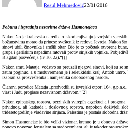
Resul Mehmedović
22/01/2016
Pobuna i izgradnja nezavisne države Hasmonejaca
Nakon što je kraljevska naredba o iskorijenjivanju jevrejskih vjerski
božanstvima morao da prinese sveštenik iz redova Jevreja. Nakon što je
sinovi ubili činovnika i srušili oltar. Bio je to početak otvorene bun
grupa i gerilskim napadima ratovali protiv sirijskih vojnika. Pobjediv
Blagdan posvećenja (Iv 10, 22).“
[1]
Nakon smrti Matatja, vođstvo su preuzeli njegovi sinovi, koji su se
zatim poginuo, a u međuvremenu je i seleukidski kralj Antioh umro. 
izabran za prosveštenika i namjesnika oslobođenog naroda.
Članovi porodice Matatja „predvodili su jevrejski otpor; 164. g.p.n.e.
vlast i Judu proglase nezavisnom državom.“
[2]
Nakon egipatskog ropstva, perzijskih svirepih egzekucija i progona,
prividnog, ali katkada i doslovnog ropstva, napokon doživjeli slo
tridesetogodišnje vladavine sirijaca, Palestina je postala slobodna dr
Simon Hasmonejac je bio veliki vizionar, krenuo je u obnovu države i
ponovo povezao Jerusalem sa sredozemljem, ali je također prouzrokov