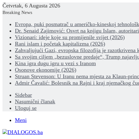
Četvrtak, 6 Augusta 2026
Breaking News
Evropa, puki posmatrač u američko-kineskoj tehnološk
Dr. Senaid Zajimović: Osvrt na knjigu Islam, autoritar
Vizionari: ideje koje su promijenile svijet (2026)
Rani islam i početak kapitalizma (2026)
Zahvaljujući Gazi, evropska filozofija je razotkrivena 
Sa svojim ciljem „bezuslovne predaje“, Trump najavlju
Kina igra dugu igru u vezi s Iranom
Osonove ekonomije (2026)
Struan Stevenson: U Iranu nema mjesta za Klaun-princ
Admir Čavalić: Bolesnik na Rajni i kraj njemačkog ču
Sidebar
Nasumični članak
Uloguj se
Meni