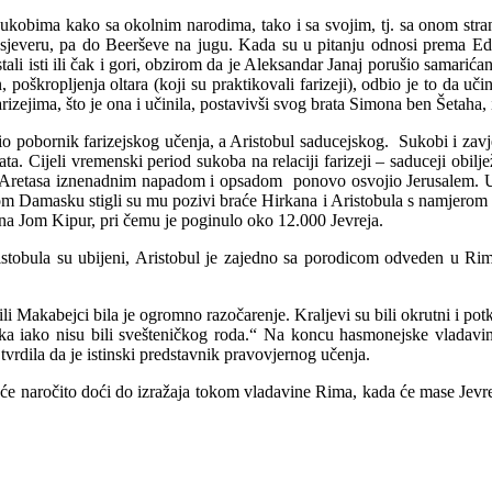
sukobima kako sa okolnim narodima, tako i sa svojim, tj. sa onom str
 sjeveru, pa do Beerševe na jugu. Kada su u pitanju odnosi prema Edo
tali isti ili čak i gori, obzirom da je Aleksandar Janaj porušio samarić
, poškropljenja oltara (koji su praktikovali farizeji), odbio je to da u
arizejima, što je ona i učinila, postavivši svog brata Simona ben Šetaha,
 bio pobornik farizejskog učenja, a Aristobul saducejskog. Sukobi i zavj
ata. Cijeli vremenski period sukoba na relaciji farizeji – saduceji ob
a Aretasa iznenadnim napadom i opsadom ponovo osvojio Jerusalem. U t
m Damasku stigli su mu pozivi braće Hirkana i Aristobula s namjerom 
em na Jom Kipur, pri čemu je poginulo oko 12.000 Jevreja.
ristobula su ubijeni, Aristobul je zajedno sa porodicom odveden u Rim
i Makabejci bila je ogromno razočarenje. Kraljevi su bili okrutni i potk
ika iako nisu bili svešteničkog roda.“ Na koncu hasmonejske vladavine
tvrdila da je istinski predstavnik pravovjernog učenja.
 će naročito doći do izražaja tokom vladavine Rima, kada će mase Jevr