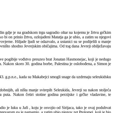
odin gdje je na gradskom trgu sagradio oltar na kojemu je žrtvu grčkim
o bi on prinio žrtvu, ozlojađeni Matatja ga je ubio, a zatim su njegovi
ovjerne. Hiljade ljudi se odazvalo, a ustanici su se podijelili u manje
anovništo shodno Jevrejskim običajima. Od tog dana Jevreji obilježavaju
ove pogibije vođstvo preuzeo brat Jonatan Hasmonejac, koji je nedugo
a. Nakon skoro 30. godina borbe, Palestina je oslobođena, a Simon je
o 143. g.p.n.e., kada su Makabejci smogli snage da uzdrmaju seleukidsku
nijih, ali ništa manje svirepih Seleukida, Jevreji su nakon stoljeća
 puta. Nakon četiri stotine godina perzijske i grčke vladavine, te
o je luku u Jafi , koju je osvojio od Sirijaca, tako je ovaj poduhvat
revarom ga je namamio, a zatim ubio njegov zet Ptolomej, koji je bio