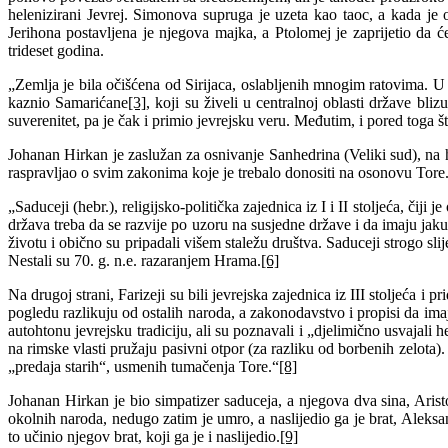
helenizirani Jevrej. Simonova supruga je uzeta kao taoc, a kada je 
Jerihona postavljena je njegova majka, a Ptolomej je zaprijetio da
trideset godina.
„Zemlja je bila očišćena od Sirijaca, oslabljenih mnogim ratovima. U 
kaznio Samarićane
[3]
, koji su živeli u centralnoj oblasti države b
suverenitet, pa je čak i primio jevrejsku veru. Međutim, i pored toga 
Johanan Hirkan je zaslužan za osnivanje Sanhedrina (Veliki sud), na 
raspravljao o svim zakonima koje je trebalo donositi na osonovu Tore.
„Saduceji (hebr.), religijsko-politička zajednica iz I i II stoljeća, či
država treba da se razvije po uzoru na susjedne države i da imaju jaku
životu i obično su pripadali višem staležu društva. Saduceji strogo sl
Nestali su 70. g. n.e. razaranjem Hrama.
[6]
Na drugoj strani, Farizeji su bili jevrejska zajednica iz III stoljeća i p
pogledu razlikuju od ostalih naroda, a zakonodavstvo i propisi da imaju
autohtonu jevrejsku tradiciju, ali su poznavali i „djelimično usvajali 
na rimske vlasti pružaju pasivni otpor (za razliku od borbenih zelota)
„predaja starih“, usmenih tumačenja Tore.“
[8]
Johanan Hirkan je bio simpatizer saduceja, a njegova dva sina, Aristo
okolnih naroda, nedugo zatim je umro, a naslijedio ga je brat, Aleksan
to učinio njegov brat, koji ga je i naslijedio.
[9]