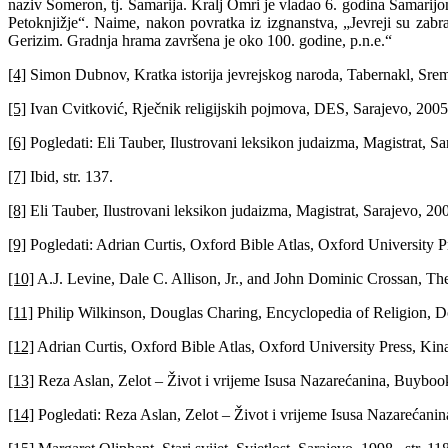
naziv Šomeron, tj. Samarija. Kralj Omri je vladao 6. godina Samarijom
Petoknjižje“. Naime, nakon povratka iz izgnanstva, „Jevreji su zabr
Gerizim. Gradnja hrama završena je oko 100. godine, p.n.e.“
[4]
Simon Dubnov, Kratka istorija jevrejskog naroda, Tabernakl, Srems
[5]
Ivan Cvitković, Rječnik religijskih pojmova, DES, Sarajevo, 2005.,
[6]
Pogledati: Eli Tauber, Ilustrovani leksikon judaizma, Magistrat, Sar
[7]
Ibid, str. 137.
[8]
Eli Tauber, Ilustrovani leksikon judaizma, Magistrat, Sarajevo, 2007
[9]
Pogledati: Adrian Curtis, Oxford Bible Atlas, Oxford University Pre
[10]
A.J. Levine, Dale C. Allison, Jr., and John Dominic Crossan, The 
[11]
Philip Wilkinson, Douglas Charing, Encyclopedia of Religion, Do
[12]
Adrian Curtis, Oxford Bible Atlas, Oxford University Press, Kina,
[13]
Reza Aslan, Zelot – Život i vrijeme Isusa Nazarećanina, Buybook,
[14]
Pogledati: Reza Aslan, Zelot – Život i vrijeme Isusa Nazarećanina