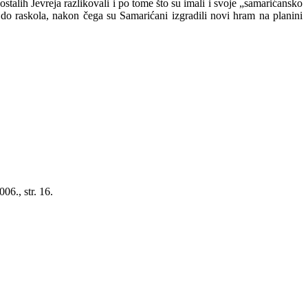
talih Jevreja razlikovali i po tome što su imali i svoje „samarićansko
 do raskola, nakon čega su Samarićani izgradili novi hram na planini
06., str. 16.