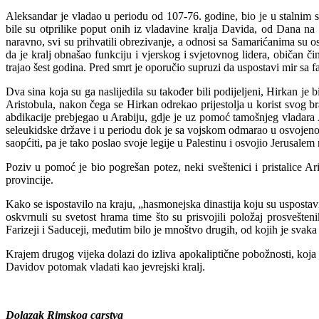
Aleksandar je vladao u periodu od 107-76. godine, bio je u stalnim 
bile su otprilike poput onih iz vladavine kralja Davida, od Dana na
naravno, svi su prihvatili obrezivanje, a odnosi sa Samarićanima su os
da je kralj obnašao funkciju i vjerskog i svjetovnog lidera, običan čin
trajao šest godina. Pred smrt je oporučio supruzi da uspostavi mir sa f
Dva sina koja su ga naslijedila su također bili podijeljeni, Hirkan je
Aristobula, nakon čega se Hirkan odrekao prijestolja u korist svog br
abdikacije prebjegao u Arabiju, gdje je uz pomoć tamošnjeg vladar
seleukidske države i u periodu dok je sa vojskom odmarao u osvojeno
saopćiti, pa je tako poslao svoje legije u Palestinu i osvojio Jerusal
Poziv u pomoć je bio pogrešan potez, neki sveštenici i pristalice A
provincije.
Kako se ispostavilo na kraju, „hasmonejska dinastija koju su uspostavil
oskvrnuli su svetost hrama time što su prisvojili položaj prosvešten
Farizeji i Saduceji, međutim bilo je mnoštvo drugih, od kojih je svaka 
Krajem drugog vijeka dolazi do izliva apokaliptične pobožnosti, koja
Davidov potomak vladati kao jevrejski kralj.
Dolazak Rimskog carstva