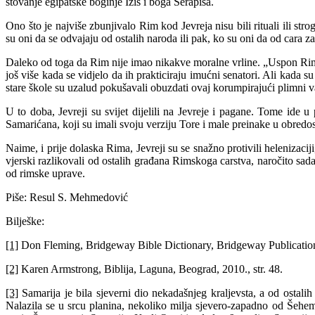
štovanje egipatske boginje Izis i boga Serapisa.
Ono što je najviše zbunjivalo Rim kod Jevreja nisu bili rituali ili 
su oni da se odvajaju od ostalih naroda ili pak, ko su oni da od cara z
Daleko od toga da Rim nije imao nikakve moralne vrline. „Uspon Rima s
još više kada se vidjelo da ih prakticiraju imućni senatori. Ali kada s
stare škole su uzalud pokušavali obuzdati ovaj korumpirajući plimni v
U to doba, Jevreji su svijet dijelili na Jevreje i pagane. Tome ide u 
Samarićana, koji su imali svoju verziju Tore i male preinake u obredosl
Naime, i prije dolaska Rima, Jevreji su se snažno protivili helenizacij
vjerski razlikovali od ostalih građana Rimskoga carstva, naročito sada
od rimske uprave.
Piše: Resul S. Mehmedović
Bilješke:
[1]
Don Fleming, Bridgeway Bible Dictionary, Bridgeway Publication, 
[2]
Karen Armstrong, Biblija, Laguna, Beograd, 2010., str. 48.
[3]
Samarija je bila sjeverni dio nekadašnjeg kraljevsta, a od ostal
Nalazila se u srcu planina, nekoliko milja sjevero-zapadno od Šehem