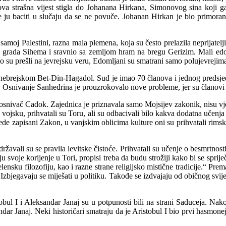
ova strašna vijest stigla do Johanana Hirkana, Simonovog sina koji ga
 će ju baciti u slučaju da se ne povuče. Johanan Hirkan je bio primor
samoj Palestini, razna mala plemena, koja su često prelazila neprijatelj
lizu grada Sihema i sravnio sa zemljom hram na bregu Gerizim. Mali edo
što su prešli na jevrejsku veru, Edomljani su smatrani samo polujevrejim
hebrejskom Bet-Din-Hagadol. Sud je imao 70 članova i jednog predsjedn
 Osnivanje Sanhedrina je prouzrokovalo nove probleme, jer su članovi bil
ji je osnivač Cadok. Zajednica je priznavala samo Mojsijev zakonik, nisu 
 vojsku, prihvatali su Toru, ali su odbacivali bilo kakva dodatna učenj
ijede zapisani Zakon, u vanjskim oblicima kulture oni su prihvatali rims
ridržavali su se pravila levitske čistoće. Prihvatali su učenje o besmrtnost
 svoje korijenje u Tori, propisi treba da budu strožiji kako bi se spriječ
helensku filozofiju, kao i razne strane religijsko mistične tradicije.“ P
. Izbjegavaju se miješati u politiku. Takođe se izdvajaju od običnog svi
bul I i Aleksandar Janaj su u potpunosti bili na strani Saduceja. Nako
dar Janaj. Neki historičari smatraju da je Aristobul I bio prvi hasmonejs