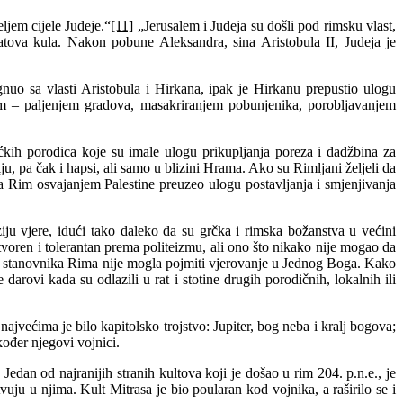
eljem cijele Judeje.“
[11]
„Jerusalem i Judeja su došli pod rimsku vlast,
tova kula. Nakon pobune Aleksandra, sina Aristobula II, Judeja je
gnuo sa vlasti Aristobula i Hirkana, ipak je Hirkanu prepustio ulogu
vom – paljenjem gradova, masakriranjem pobunjenika, porobljavanjem
kih porodica koje su imale ulogu prikupljanja poreza i dadžbina za
, pa čak i hapsi, ali samo u blizini Hrama. Ako su Rimljani željeli da
ga Rim osvajanjem Palestine preuzeo ulogu postavljanja i smjenjivanja
ziju vjere, idući tako daleko da su grčka i rimska božanstva u većini
otvoren i tolerantan prema politeizmu, ali ono što nikako nije mogao da
ćina stanovnika Rima nije mogla pojmiti vjerovanje u Jednog Boga. Kako
arovi kada su odlazili u rat i stotine drugih porodičnih, lokalnih ili
ajvećima je bilo kapitolsko trojstvo: Jupiter, bog neba i kralj bogova;
kođer njegovi vojnici.
Jedan od najranijih stranih kultova koji je došao u rim 204. p.n.e., je
vuju u njima. Kult Mitrasa je bio poularan kod vojnika, a raširilo se i