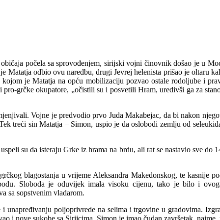
h običaja počela sa sprovođenjem, sirijski vojni činovnik došao je u M
 Matatja odbio ovu naredbu, drugi Jevrej helenista prišao je oltaru kak
e, kojom je Matatja na opću mobilizaciju pozvao ostale rodoljube i prav
ši pro-grčke okupatore, „očistili su i posvetili Hram, uredivši ga za st
 smjenjivali. Vojne je predvodio prvo Juda Makabejac, da bi nakon njeg
Tek treći sin Matatja – Simon, uspio je da oslobodi zemlju od seleukid
, uspeli su da isteraju Grke iz hrama na brdu, ali rat se nastavio sve d
 grčkog blagostanja u vrijeme Aleksandra Makedonskog, te kasnije podob
bodu. Sloboda je oduvijek imala visoku cijenu, tako je bilo i ovoga
žava sa sopstvenim vladarom.
 unapređivanju poljoprivrede na selima i trgovine u gradovima. Izgradi
ao i nove sukobe sa Sirijcima. Simon je imao čudan završetak, naime, p