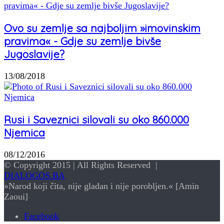
Ovo su zemlje sa najboljim »imovinskim
pravima« - Gdje su zemlje bivše
Jugoslavije?
13/08/2018
Rusi i Saveznici silovali su oko 860.000
Njemica
08/12/2016
© Copyright 2015 | All Rights Reserved |
DIALOGOS.BA
»Narod koji čita, nije gladan i nije porobljen.« [Amin
Zaoui]
Facebook