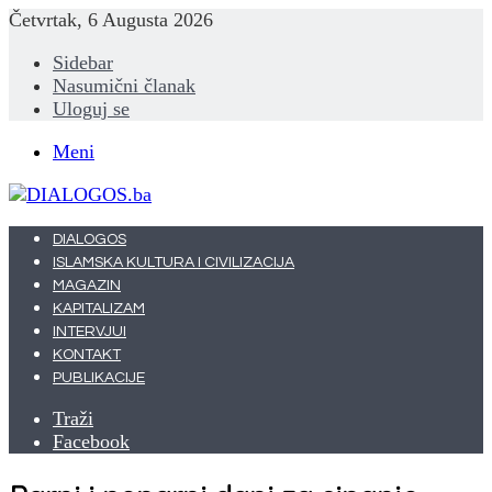
Četvrtak, 6 Augusta 2026
Sidebar
Nasumični članak
Uloguj se
Meni
DIALOGOS
ISLAMSKA KULTURA I CIVILIZACIJA
MAGAZIN
KAPITALIZAM
INTERVJUI
KONTAKT
PUBLIKACIJE
Traži
Facebook