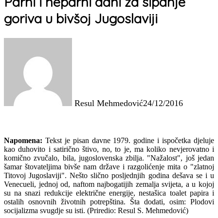
Parni i neparni dani za sipanje
goriva u bivšoj Jugoslaviji
Resul Mehmedović
24/12/2016
Napomena:
Tekst je pisan davne 1979. godine i ispočetka djeluje
kao duhovito i satirično štivo, no, to je, ma koliko nevjerovatno i
komično zvučalo, bila, jugoslovenska zbilja. "Nažalost", još jedan
šamar štovateljima bivše nam države i razgolićenje mita o "zlatnoj
Titovoj Jugoslaviji". Nešto slično posljednjih godina dešava se i u
Venecueli, jednoj od, naftom najbogatijih zemalja svijeta, a u kojoj
su na snazi redukcije električne energije, nestašica toalet papira i
ostalih osnovnih životnih potrepština. Šta dodati, osim: Plodovi
socijalizma svugdje su isti. (Priredio: Resul S. Mehmedović)