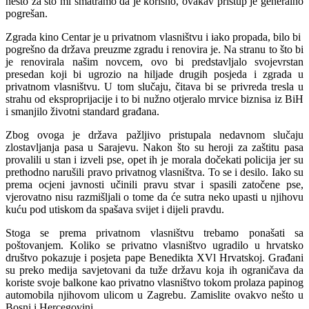
nešto za što mi smatramo da je korisno, ovakav pristup je generalno
pogrešan.
Zgrada kino Centar je u privatnom vlasništvu i iako propada, bilo bi
pogrešno da država preuzme zgradu i renovira je. Na stranu to što bi
je renovirala našim novcem, ovo bi predstavljalo svojevrstan
presedan koji bi ugrozio na hiljade drugih posjeda i zgrada u
privatnom vlasništvu. U tom slučaju, čitava bi se privreda tresla u
strahu od eksproprijacije i to bi nužno otjeralo mrvice biznisa iz BiH
i smanjilo životni standard građana.
Zbog ovoga je država pažljivo pristupala nedavnom slučaju
zlostavljanja pasa u Sarajevu. Nakon što su heroji za zaštitu pasa
provalili u stan i izveli pse, opet ih je morala dočekati policija jer su
prethodno narušili pravo privatnog vlasništva. To se i desilo. Iako su
prema ocjeni javnosti učinili pravu stvar i spasili zatočene pse,
vjerovatno nisu razmišljali o tome da će sutra neko upasti u njihovu
kuću pod utiskom da spašava svijet i dijeli pravdu.
Stoga se prema privatnom vlasništvu trebamo ponašati sa
poštovanjem. Koliko se privatno vlasništvo ugradilo u hrvatsko
društvo pokazuje i posjeta pape Benedikta XVl Hrvatskoj. Građani
su preko medija savjetovani da tuže državu koja ih ograničava da
koriste svoje balkone kao privatno vlasništvo tokom prolaza papinog
automobila njihovom ulicom u Zagrebu. Zamislite ovakvo nešto u
Bosni i Hercegovini.