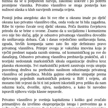
biznisa da se u potpunosti razviju, zakonski uokvire i po potrebi
promijene vlasnika. Privatno vlasništvo se stoga postavlja kao
nužnost ulaska u klub razvijenih zemalja svijeta.
Postoji jedna anegdota: ako bi sve ribe u okeanu imale po djelić
okeana kao privatno vlasništvo riba, onda voda ne bi bila zagađena.
Ribe bi vjerno čuvale svoj djelić okeana. Priča ilustrira čovjekovu
prirodu da se brine o svome. Znamo da u socijalizmu i komunizmu
ovo nije bio slučaj, gdje je odsustvo privatnoga vlasništva dovodilo
do uništavanja dobara. Čak i danas svjedočimo uništavanju šuma,
zgrada, bivših kompanija samo zato što nije definirano pravo
privatnog vlasništva. Primjer ovoga je vakufska imovina koja je
vječiti predmet napada raznih sistema. od komunističkog pa sve do
današnjeg. Odsustvo privatnog vlasništva predstavlja praktični, ali i
teorijski nedostatak marksističkih ideala organizacije društva kroz
plansku ekonomiju. Svi marksistički pokreti zasnivaju svoju utopiju
pravednog društva na prethodno nasilnom oduzimanju privatnog
vlasništva od pojedinca. Možda gajimo odredene simpatije prema
djelovanju pojedinih marksističkih pokreta u BiH i svijetu, ali
moramo biti svjesni da bi ti isti pokreti iskoristili prvu priliku da nam
oduzmu kuću, dvorište, njivu, nasljedstvo, a kako bi navodno
ispravili njihovu viziju klasne nepravde.
Privatno vlasništvo je svetinja kapitalizma i koliko god zvučalo
primamljivo da izvršimo eksproprijaciju istoga i pretvorimo ga u