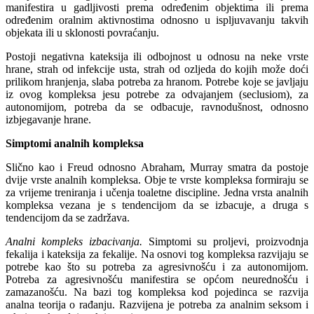
manifestira u gadljivosti prema određenim objektima ili prema
određenim oralnim aktivnostima odnosno u ispljuvavanju takvih
objekata ili u sklonosti povraćanju.
Postoji negativna kateksija ili odbojnost u odnosu na neke vrste
hrane, strah od infekcije usta, strah od ozljeda do kojih može doći
prilikom hranjenja, slaba potreba za hranom. Potrebe koje se javljaju
iz ovog kompleksa jesu potrebe za odvajanjem (seclusiom), za
autonomijom, potreba da se odbacuje, ravnodušnost, odnosno
izbjegavanje hrane.
Simptomi analnih kompleksa
Slično kao i Freud odnosno Abraham, Murray smatra da postoje
dvije vrste analnih kompleksa. Obje te vrste kompleksa formiraju se
za vrijeme treniranja i učenja toaletne discipline. Jedna vrsta analnih
kompleksa vezana je s tendencijom da se izbacuje, a druga s
tendencijom da se zadržava.
Analni kompleks izbacivanja.
Simptomi su proljevi, proizvodnja
fekalija i kateksija za fekalije. Na osnovi tog kompleksa razvijaju se
potrebe kao što su potreba za agresivnošću i za autonomijom.
Potreba za agresivnošću manifestira se općom neurednošću i
zamazanošću. Na bazi tog kompleksa
kod pojedinca se razvija
analna teorija o rađanju. Razvijena je potreba za analnim seksom i