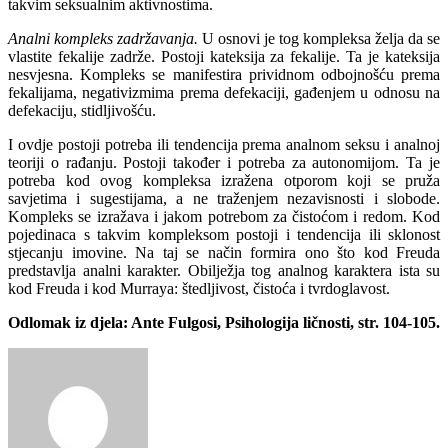
takvim seksualnim aktivnostima.
Analni kompleks zadržavanja.
U osnovi je tog kompleksa želja da se
vlastite fekalije zadrže. Postoji kateksija za fekalije. Ta je kateksija
nesvjesna. Kompleks se manifestira prividnom odbojnošću prema
fekalijama, negativizmima prema defekaciji, gađenjem u odnosu na
defekaciju, stidljivošću.
I ovdje postoji potreba ili tendencija prema analnom seksu i analnoj
teoriji o rađanju. Postoji također i potreba za autonomijom. Ta je
potreba kod ovog kompleksa izražena otporom koji se pruža
savjetima i sugestijama, a ne traženjem nezavisnosti i slobode.
Kompleks se izražava i jakom potrebom za čistoćom i redom. Kod
pojedinaca s takvim kompleksom postoji i tendencija ili sklonost
stjecanju imovine. Na taj se način formira ono što kod Freuda
predstavlja analni karakter. Obilježja tog analnog karaktera ista su
kod Freuda i kod Murraya: štedljivost, čistoća i tvrdoglavost.
Odlomak iz djela: Ante Fulgosi, Psihologija ličnosti, str. 104-105.