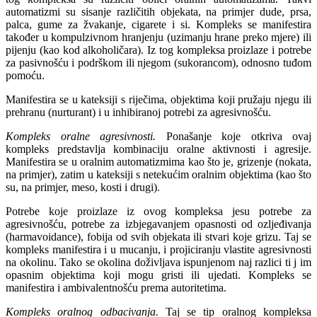
automatizmi su sisanje različitih objekata, na primjer dude, prsa,
palca, gume za žvakanje, cigarete i si. Kompleks se manifestira
također u kompulzivnom hranjenju (uzimanju hrane preko mjere) ili
pijenju (kao kod alkoholičara). Iz tog kompleksa proizlaze i potrebe
za pasivnošću i podrškom ili njegom (sukorancom), odnosno tuđom
pomoću.
Manifestira se u kateksiji s riječima, objektima koji pružaju njegu ili
prehranu (nurturant) i u inhibiranoj potrebi za agresivnošću.
Kompleks oralne agresivnosti.
Ponašanje koje otkriva ovaj
kompleks predstavlja kombinaciju oralne aktivnosti i agresije.
Manifestira se u oralnim automatizmima kao što je, grizenje (nokata,
na primjer), zatim u kateksiji s netekućim oralnim objektima (kao što
su, na primjer, meso, kosti i drugi).
Potrebe koje proizlaze iz ovog kompleksa jesu potrebe za
agresivnošću, potrebe za izbjegavanjem opasnosti od ozljeđivanja
(harmavoidance), fobija od svih objekata ili stvari koje grizu. Taj se
kompleks manifestira i u mucanju, i projiciranju vlastite agresivnosti
na okolinu. Tako se okolina doživljava ispunjenom naj razlici ti j im
opasnim objektima koji mogu gristi ili ujedati. Kompleks se
manifestira i ambivalentnošću prema autoritetima.
Kompleks oralnog odbacivanja.
Taj se tip oralnog kompleksa