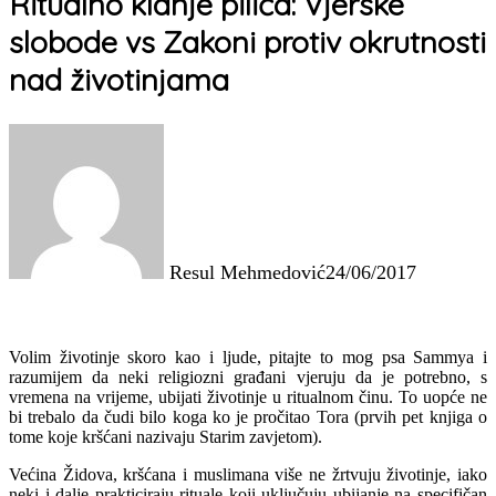
Ritualno klanje pilića: Vjerske
slobode vs Zakoni protiv okrutnosti
nad životinjama
Resul Mehmedović
24/06/2017
Volim životinje skoro kao i ljude, pitajte to mog psa Sammya i
razumijem da neki religiozni građani vjeruju da je potrebno, s
vremena na vrijeme, ubijati životinje u ritualnom činu. To uopće ne
bi trebalo da čudi bilo koga ko je pročitao Tora (prvih pet knjiga o
tome koje kršćani nazivaju Starim zavjetom).
Većina Židova, kršćana i muslimana više ne žrtvuju životinje, iako
neki i dalje prakticiraju rituale koji uključuju ubijanje na specifičan