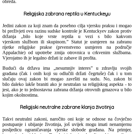
obreda.
Religijska zabrana reptila u Kentuckeyu
Jedini zakon za koji znam da posebno cilja vjersku praksu i mogao
bi preživjeti ovu razinu sudske kontrole je Kentuckyev zakon protiv
držanja „bilo koje vrste reptila u vezi s bilo kakvom
vjerskom službom ili skupinom.” Statut je usmjeren na zabranu
rijetke religijske prakse (prvenstveno usmjeren na područje
Appalachie) od upotrebe zmija otrovnica u crkvenim službama.
Vjerojatno ih je legalno držati iz zabave ili profita.
Budući da država ima „nesumnjiv interes” u zdravlju svojih
građana (čak i onih koji su odlučili držati čegrtuše) čak i u tom
slučaju ovaj zakon bi mogao završiti na sudu. No, zakon bi
bilo daleko lakše braniti ako je neutralan sa religijskog aspekta - to
jest, ako je to jednostavna zabrana držanja otrovnih gmazova u bilo
kojim okolnostima.
Religijski neutralne zabrane klanja životinja
Takvi neutralni zakoni, naročito oni koje se odnose na čovječno
postupanje i ubijanje životinja, još uvijek mogu imati nenamjernu
posljedicu ograničavanja vjerske slobode građana. Na primjer,