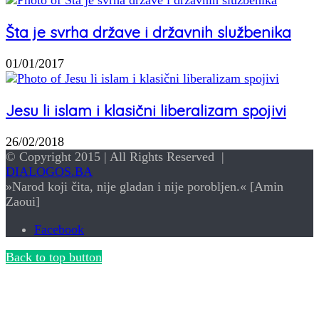
Šta je svrha države i državnih službenika
01/01/2017
Jesu li islam i klasični liberalizam spojivi
26/02/2018
© Copyright 2015 | All Rights Reserved |
DIALOGOS.BA
»Narod koji čita, nije gladan i nije porobljen.« [Amin
Zaoui]
Facebook
Back to top button