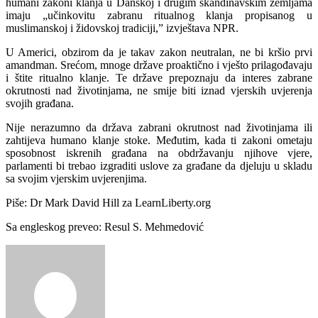
humani zakoni klanja u Danskoj i drugim skandinavskim zemljama
imaju „učinkovitu zabranu ritualnog klanja propisanog u
muslimanskoj i židovskoj tradiciji,” izvještava NPR.
U Americi, obzirom da je takav zakon neutralan, ne bi kršio prvi
amandman. Srećom, mnoge države proaktično i vješto prilagođavaju
i štite ritualno klanje. Te države prepoznaju da interes zabrane
okrutnosti nad životinjama, ne smije biti iznad vjerskih uvjerenja
svojih građana.
Nije nerazumno da država zabrani okrutnost nad životinjama ili
zahtijeva humano klanje stoke. Međutim, kada ti zakoni ometaju
sposobnost iskrenih građana na obdržavanju njihove vjere,
parlamenti bi trebao izgraditi uslove za građane da djeluju u skladu
sa svojim vjerskim uvjerenjima.
Piše: Dr Mark David Hill za LearnLiberty.org
Sa engleskog preveo: Resul S. Mehmedović