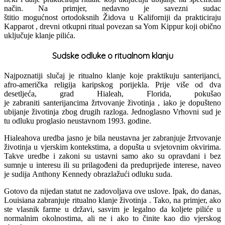
način. Na primjer, nedavno je savezni sudac
štitio mogućnost ortodoksnih Židova u Kaliforniji da prakticiraju
Kapparot , drevni otkupni ritual povezan sa Yom Kippur koji obično
uključuje klanje pilića.
Sudske odluke o ritualnom klanju
Najpoznatiji slučaj je ritualno klanje koje praktikuju santerijanci,
afro-američka religija karipskog porijekla. Prije više od dva
desetljeća, grad Hialeah, Florida, pokušao
je zabraniti santerijancima žrtvovanje životinja , iako je dopušteno
ubijanje životinja zbog drugih razloga. Jednoglasno Vrhovni sud je
tu odluku proglasio neustavnom 1993. godine.
Hialeahova uredba jasno je bila neustavna jer zabranjuje žrtvovanje
životinja u vjerskim kontekstima, a dopušta u svjetovnim okvirima.
Takve uredbe i zakoni su ustavni samo ako su opravdani i bez
sumnje u interesu ili su prilagođeni da preduprijede interese, naveo
je sudija Anthony Kennedy obrazlažući odluku suda.
Gotovo da nijedan statut ne zadovoljava ove uslove. Ipak, do danas,
Louisiana zabranjuje ritualno klanje životinja . Tako, na primjer, ako
ste vlasnik farme u državi, sasvim je legalno da koljete piliće u
normalnim okolnostima, ali ne i ako to činite kao dio vjerskog