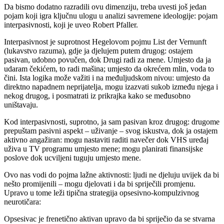
Da bismo dodatno razradili ovu dimenziju, treba uvesti još jedan
pojam koji igra ključnu ulogu u analizi savremene ideologije: pojam
interpasivnosti, koji je uveo Robert Pfaller.
Interpasivnost je suprotnost Hegelovom pojmu List der Vernunft
(lukavstvo razuma), gdje ja djelujem putem drugog: ostajem
pasivan, udobno povučen, dok Drugi radi za mene. Umjesto da ja
udaram čekićem, to radi mašina; umjesto da okrećem mlin, voda to
čini. Ista logika može važiti i na međuljudskom nivou: umjesto da
direktno napadnem neprijatelja, mogu izazvati sukob između njega i
nekog drugog, i posmatrati iz prikrajka kako se međusobno
uništavaju.
Kod interpasivnosti, suprotno, ja sam pasivan kroz drugog: drugome
prepuštam pasivni aspekt – uživanje – svog iskustva, dok ja ostajem
aktivno angažiran: mogu nastaviti raditi navečer dok VHS uređaj
uživa u TV programu umjesto mene; mogu planirati finansijske
poslove dok ucviljeni tuguju umjesto mene.
Ovo nas vodi do pojma lažne aktivnosti: ljudi ne djeluju uvijek da bi
nešto promijenili – mogu djelovati i da bi spriječili promjenu.
Upravo u tome leži tipična strategija opsesivno-kompulzivnog
neurotičara:
Opsesivac je frenetično aktivan upravo da bi spriječio da se stvarna