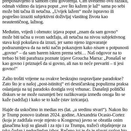
pretpostavljeno u samom činu govorenja. Čim uvedemo ovu razliku,
odmah vidimo da izjava poput „sve što kažem je laž“ sama po sebi
može biti tačna ili netačna. „Uvijek lažem“ može ispravno ili
pogrešno izraziti subjektivni doživljaj vlastitog života kao
neautentičnog, lažnog.
Međutim, vrijedi i obrnuto: izjava poput „znam da sam govno“
može biti tačna u svom sadržaju, ali netačna na nivou subjektivnog
stava koji pokušava da izrazi, jer samo njeno izgovaranje
podrazumijeva da na neki način pokazujem kako
nisam
u potpunosti
„govno“ – da sam barem iskren prema sebi… Naš odgovor na to
trebao bi biti parafraza poznate izjave Groucha Marxa: „Ponašaš se
kao govno i priznaješ da si govno, ali nas to neće prevariti – ti jesi
govno!“
Zašto trošiti vrijeme na ovakve beskrajno raspravljane paradokse?
Zato što je u našoj „post-istinitoj“ eri desničarskog populizma praksa
oslanjanja na taj paradoks dostigla svoj vrhunac. Današnji politički
diskurs se ne može razumjeti bez razlikovanja između onoga što se
kaže (sadržaj) i kako se to kaže (stav izricanja).
Hajde da uskočimo in medias res (lat. „u sredinu stvari“). Nakon što
je Trump ponovo izabran 2024. godine, Alexandria Ocasio-Cortez
(koja je zadržala svoje mjesto u Kongresu) javno se obratila onim
glasačima koji su glasali i za nju i za Trumpa, tražeći objašnjenje za
tako čudan i nedosljedan izbor. Rečeno joj je da je glavni razlog bio