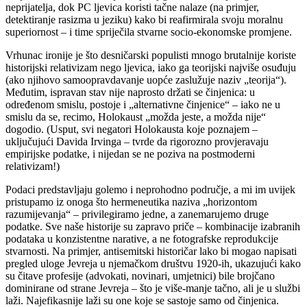
neprijatelja, dok PC ljevica koristi tačne nalaze (na primjer,
detektiranje rasizma u jeziku) kako bi reafirmirala svoju moralnu
superiornost – i time spriječila stvarne socio-ekonomske promjene.
Vrhunac ironije je što desničarski populisti mnogo brutalnije koriste
historijski relativizam nego ljevica, iako ga teorijski najviše osuđuju
(ako njihovo samoopravdavanje uopće zaslužuje naziv „teorija“).
Međutim, ispravan stav nije naprosto držati se činjenica: u
određenom smislu, postoje i „alternativne činjenice“ – iako ne u
smislu da se, recimo, Holokaust „možda jeste, a možda nije“
dogodio. (Usput, svi negatori Holokausta koje poznajem –
uključujući Davida Irvinga – tvrde da rigorozno provjeravaju
empirijske podatke, i nijedan se ne poziva na postmoderni
relativizam!)
Podaci predstavljaju golemo i neprohodno područje, a mi im uvijek
pristupamo iz onoga što hermeneutika naziva „horizontom
razumijevanja“ – privilegiramo jedne, a zanemarujemo druge
podatke. Sve naše historije su zapravo priče – kombinacije izabranih
podataka u konzistentne narative, a ne fotografske reprodukcije
stvarnosti. Na primjer, antisemitski historičar lako bi mogao napisati
pregled uloge Jevreja u njemačkom društvu 1920-ih, ukazujući kako
su čitave profesije (advokati, novinari, umjetnici) bile brojčano
dominirane od strane Jevreja – što je više-manje tačno, ali je u službi
laži. Najefikasnije laži su one koje se sastoje samo od činjenica.