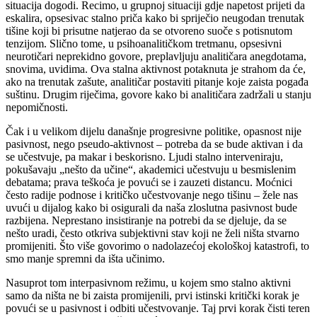
situacija dogodi. Recimo, u grupnoj situaciji gdje napetost prijeti da
eskalira, opsesivac stalno priča kako bi spriječio neugodan trenutak
tišine koji bi prisutne natjerao da se otvoreno suoče s potisnutom
tenzijom. Slično tome, u psihoanalitičkom tretmanu, opsesivni
neurotičari neprekidno govore, preplavljuju analitičara anegdotama,
snovima, uvidima. Ova stalna aktivnost potaknuta je strahom da će,
ako na trenutak zašute, analitičar postaviti pitanje koje zaista pogađa
suštinu. Drugim riječima, govore kako bi analitičara zadržali u stanju
nepomičnosti.
Čak i u velikom dijelu današnje progresivne politike, opasnost nije
pasivnost, nego pseudo-aktivnost – potreba da se bude aktivan i da
se učestvuje, pa makar i beskorisno. Ljudi stalno interveniraju,
pokušavaju „nešto da učine“, akademici učestvuju u besmislenim
debatama; prava teškoća je povući se i zauzeti distancu. Moćnici
često radije podnose i kritičko učestvovanje nego tišinu – žele nas
uvući u dijalog kako bi osigurali da naša zloslutna pasivnost bude
razbijena. Neprestano insistiranje na potrebi da se djeluje, da se
nešto uradi, često otkriva subjektivni stav koji ne želi ništa stvarno
promijeniti. Što više govorimo o nadolazećoj ekološkoj katastrofi, to
smo manje spremni da išta učinimo.
Nasuprot tom interpasivnom režimu, u kojem smo stalno aktivni
samo da ništa ne bi zaista promijenili, prvi istinski kritički korak je
povući se u pasivnost i odbiti učestvovanje. Taj prvi korak čisti teren