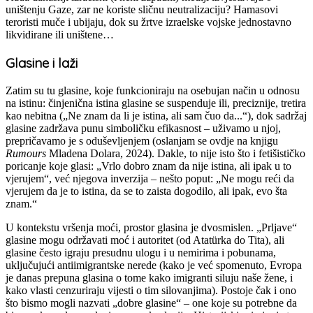
uništenju Gaze, zar ne koriste sličnu neutralizaciju?
Hamasovi
teroristi muče i ubijaju, dok su žrtve izraelske vojske jednostavno
likvidirane ili uništene…
Glasine i laži
Zatim su tu glasine, koje funkcioniraju na osebujan način u odnosu
na istinu: činjenična istina glasine se suspenduje ili, preciznije, tretira
kao nebitna („Ne znam da li je istina, ali sam čuo da...“), dok sadržaj
glasine zadržava punu simboličku efikasnost – uživamo u njoj,
prepričavamo je s oduševljenjem (oslanjam se ovdje na knjigu
Rumours
Mladena Dolara, 2024). Dakle, to nije isto što i fetišističko
poricanje koje glasi: „Vrlo dobro znam da nije istina, ali ipak u to
vjerujem“, već njegova inverzija – nešto poput: „Ne mogu reći da
vjerujem da je to istina, da se to zaista dogodilo, ali ipak, evo šta
znam.“
U kontekstu vršenja moći, prostor glasina je dvosmislen. „Prljave“
glasine mogu održavati moć i autoritet (od Atatürka do Tita), ali
glasine često igraju presudnu ulogu i u nemirima i pobunama,
uključujući antiimigrantske nerede (kako je već spomenuto, Evropa
je danas prepuna glasina o tome kako imigranti siluju naše žene, i
kako vlasti cenzuriraju vijesti o tim silovanjima). Postoje čak i ono
što bismo mogli nazvati „dobre glasine“ – one koje su potrebne da