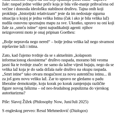
žale: raspad jedne velike priče koja je bila više-manje prihvaćena od
većine i donosila ideološku stabilnost društvu. Tajna onih koji
proklinju „historijski relativizam“ jeste da im nedostaje sigurna
situacija u kojoj je jedna velika Istina (čak i ako je bila velika laž)
nudila osnovnu spoznajnu mapu za sve. Ukratko, upravo su oni koji
žale za „smrću istine“ njeni najradikalniji agenti: njihov
neizgovoreni moto je onaj pripisan Goetheu:
„Bolje nepravda nego nered“ – bolje jedna velika laž nego stvarnost
mješavine laži i istina.
Zato, kad čujemo tvrdnje da se s aktuelnim „kolapsom
informacionog ekosistema“ društvo raspada, moramo biti veoma
jasni šta te tvrdnje znače: ne samo da lažne vijesti bujaju, nego da se
velika laž koja je do sada držala naše društvo na okupu raspada.
„Smrt istine“ tako otvara mogućnost za novu autentičnu istinu... ili
za još goru novu veliku laž. Zar to upravo ne gledamo u padu
liberalne demokratije, koju korak po korak zamjenjuju različite
figure novog fašizma – od neo-feudalnog populizma do vjerskog
autoritarizma?
Piše: Slavoj Žižek (Philosophy Now, Juni/Juli 2025)
S engleskog preveo: Resul Mehmedović (
Dialogos
)