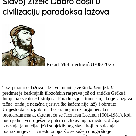
Slavoj Žižek: Dobro došli u
civilizaciju paradoksa lažova
Resul Mehmedović
31/08/2025
Tzv. paradoks lažova – izjave poput „sve što kažem je laž“ –
predmet je beskrajnih filozofskih rasprava još od antičke Grčke i
Indije pa sve do 20. stoljeća. Paradoks je u tome što, ako je ta izjava
tačna, onda je netačna (jer sve što kažem nije laž), i obrnuto.
Umjesto da se izgubim u beskrajnoj mreži argumenata i
protuargumenata, okrenut ću se Jacquesu Lacanu (1901-1981), koji
nudi jedinstveno rješenje putem razlikovanja između sadržaja
izricanja (enuncijacije) i subjektivnog stava koji to izricanje
podrazumijeva – između onoga što se kaže i onoga što je