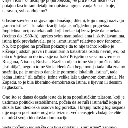
vrijedi isto i za distopije poput
Sluškinjine priče
? Zar nismo svi
potajno fascinirani detaljnim opisima ugnjetavanja žena – koje,
naravno, svi osuđujemo?
Glasine savršeno odgovaraju današnjoj dilemi, koju mnogi nazivaju
„smrću istine“ – karakterizaciji koja je, očigledno, pogrešna.
Implicitna pretpostavka onih koji koriste taj izraz jeste da je nekada
(recimo do 1980-ih), uprkos svim manipulacijama i iskrivljavanjima,
istina ipak prevladavala, pa je „smrt istine“ relativno nov fenomen.
No, brz pogled na prošlost pokazuje da to nije tačno: koliko je
kršenja ljudskih prava i humanitarnih katastrofa ostalo nevidljivo, od
rata u Vijetnamu do invazije na Irak? Prisjetimo se samo vremena
Reagana, Nixona, Busha... Razlika nije u tome što je prošlost bila
„istinitija“, nego u tome što je ideološka hegemonija tada bila znatno
snažnija, pa je umjesto današnje pometnje lokalnih „istina“, tada
jedna „istina“ (ili tačnije, jedna velika laž) uglavnom dominirala. Na
Zapadu, to je bila liberalno-demokratska Istina, s lijevim ili desnim
naglaskom.
Ono što se danas događa jeste da je sa populističkim talasom, koji je
uzdrmao politički establišment, počela da se ruši i istina/laž koja je
služila kao ideološka osnova tog poretka. I krajnji razlog tog raspada
nije uspon postmodernog relativizma, već neuspjeh vladajuće elite
da održi svoju ideološku dominaciju.
Sada možemo vidjeti šta oni koji oplakuju „smrt istine“ zapravo