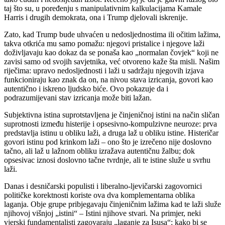
taj što su, u poređenju s manipulativnim kalkulacijama Kamale
Harris i drugih demokrata, ona i Trump djelovali iskrenije.
Zato, kad Trump bude uhvaćen u nedosljednostima ili očitim lažima,
takva otkrića mu samo pomažu: njegovi pristalice i njegove laži
doživljavaju kao dokaz da se ponaša kao „normalan čovjek“ koji ne
zavisi samo od svojih savjetnika, već otvoreno kaže šta misli. Našim
riječima: upravo nedosljednosti i laži u sadržaju njegovih izjava
funkcioniraju kao znak da on, na nivou stava izricanja, govori kao
autentično i iskreno ljudsko biće. Ovo pokazuje da i
podrazumijevani stav izricanja može biti lažan.
Subjektivna istina suprotstavljena je činjeničnoj istini na način sličan
suprotnosti između histerije i opsesivno-kompulzivne neuroze: prva
predstavlja istinu u obliku laži, a druga laž u obliku istine. Histeričar
govori istinu pod krinkom laži – ono što je izrečeno nije doslovno
tačno, ali laž u lažnom obliku izražava autentičnu žalbu; dok
opsesivac iznosi doslovno tačne tvrdnje, ali te istine služe u svrhu
laži.
Danas i desničarski populisti i liberalno-ljevičarski zagovornici
političke korektnosti koriste ova dva komplementarna oblika
laganja. Obje grupe pribjegavaju činjeničnim lažima kad te laži služe
njihovoj višnjoj „istini“ – Istini njihove stvari. Na primjer, neki
vjerski fundamentalisti zagovaraju „laganje za Isusa“: kako bi se