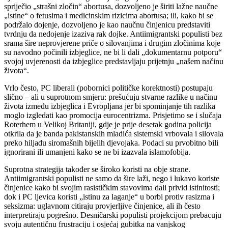
spriječio „strašni zločin“ abortusa, dozvoljeno je širiti lažne naučne
„istine“ o fetusima i medicinskim rizicima abortusa; ili, kako bi se
podržalo dojenje, dozvoljeno je kao naučnu činjenicu predstaviti
tvrdnju da nedojenje izaziva rak dojke. Antiimigrantski populisti bez
srama šire neprovjerene priče o silovanjima i drugim zločinima koje
su navodno počinili izbjeglice, ne bi li dali „dokumentarnu potporu“
svojoj uvjerenosti da izbjeglice predstavljaju prijetnju „našem načinu
života“.
Vrlo često, PC liberali (pobornici političke korektnosti) postupaju
slično – ali u suprotnom smjeru: prešućuju stvarne razlike u načinu
života između izbjeglica i Evropljana jer bi spominjanje tih razlika
moglo izgledati kao promocija eurocentrizma. Prisjetimo se i slučaja
Roterhem u Velikoj Britaniji, gdje je prije desetak godina policija
otkrila da je banda pakistanskih mladića sistemski vrbovala i silovala
preko hiljadu siromašnih bijelih djevojaka. Podaci su prvobitno bili
ignorirani ili umanjeni kako se ne bi izazvala islamofobija.
Suprotna strategija također se široko koristi na obje strane.
Antiimigrantski populisti ne samo da šire laži, nego i lukavo koriste
činjenice kako bi svojim rasističkim stavovima dali privid istinitosti;
dok i PC ljevica koristi „istinu za laganje“ u borbi protiv rasizma i
seksizma: uglavnom citiraju provjerljive činjenice, ali ih često
interpretiraju pogrešno. Desničarski populisti projekcijom prebacuju
svoju autentičnu frustraciju i osjećaj gubitka na vanjskog