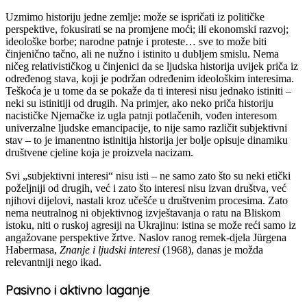
Uzmimo historiju jedne zemlje: može se ispričati iz političke
perspektive, fokusirati se na promjene moći; ili ekonomski razvoj;
ideološke borbe; narodne patnje i proteste… sve to može biti
činjenično tačno, ali ne nužno i istinito u dubljem smislu. Nema
ničeg relativističkog u činjenici da se ljudska historija uvijek priča iz
određenog stava, koji je podržan određenim ideološkim interesima.
Teškoća je u tome da se pokaže da ti interesi nisu jednako istiniti –
neki su istinitiji od drugih. Na primjer, ako neko priča historiju
nacističke Njemačke iz ugla patnji potlačenih, vođen interesom
univerzalne ljudske emancipacije, to nije samo različit subjektivni
stav – to je imanentno istinitija historija jer bolje opisuje dinamiku
društvene cjeline koja je proizvela nacizam.
Svi „subjektivni interesi“ nisu isti – ne samo zato što su neki etički
poželjniji od drugih, već i zato što interesi nisu izvan društva, već
njihovi dijelovi, nastali kroz učešće u društvenim procesima. Zato
nema neutralnog ni objektivnog izvještavanja o ratu na Bliskom
istoku, niti o ruskoj agresiji na Ukrajinu: istina se može reći samo iz
angažovane perspektive žrtve. Naslov ranog remek-djela Jürgena
Habermasa,
Znanje i ljudski interesi
(1968), danas je možda
relevantniji nego ikad.
Pasivno i aktivno laganje