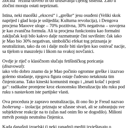
zločina“ režima dovelo bi do urušavanja cijelog sistema. Zato ti
zločini moraju ostati nepriznati.
Istina, neki maoiški „ekscesi“ i „greške“ jesu osuđeni (Veliki skok
naprijed i glad koja je uslijedila; Kulturna revolucija), i Dengova
procjena Maoove uloge – 70% pozitivna, 30% negativna – usvojena
je kao zvanična formula. Ali ta procjena funkcionira kao formalni
zaključak koji bilo kakvo dalje razmatranje čini suvišnim: čak iako
je Mao bio 30% negativan, simbolički efekat tog priznanja je
neutraliziran, tako da on i dalje može biti slavljen kao osnivač nacije,
sa tijelom u mauzoleju i likom na svakoj novčanici.
Ovdje je riječ o klasičnom slučaju fetišističkog poricanja
(
disavowal
):
iako vrlo dobro znamo da je Mao počinio ogromne greške i izazvao
golemo stradanje, njegova figura ostaje čudesno netaknuta tim
činjenicama. Tako kineski komunisti mogu i „imati kolač i pojesti
ga“: radikalne promjene kroz ekonomsku liberalizaciju idu ruku pod
ruku s nastavkom iste partijske vlasti.
Ova procedura je zapravo neutralizacija, ili ono što je Freud nazvao
Isolierung
– izolacija: priznaju se užasne stvari, ali se zabranjuju sve
subjektivne reakcije na to (užas nad onim što se dogodilo). Milioni
mrtvih postaju neutralna činjenica.
Kada današnji izraelski (i neki zapadni) mediji izvještavaju o