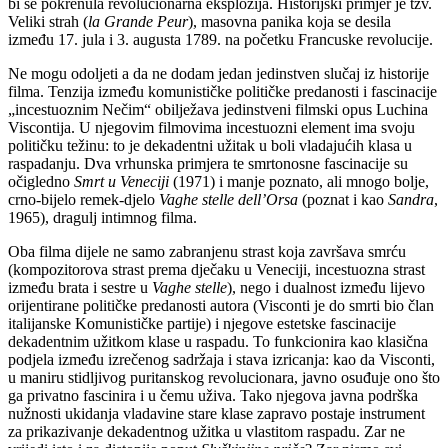
bi se pokrenula revolucionarna eksplozija. Historijski primjer je tzv.
Veliki strah (
la Grande Peur
), masovna panika koja se desila
između 17. jula i 3. augusta 1789. na početku Francuske revolucije.
Ne mogu odoljeti a da ne dodam jedan jedinstven slučaj iz historije
filma. Tenzija između komunističke političke predanosti i fascinacije
„incestuoznim Nečim“ obilježava jedinstveni filmski opus Luchina
Viscontija. U njegovim filmovima incestuozni element ima svoju
političku težinu: to je dekadentni užitak u boli vladajućih klasa u
raspadanju. Dva vrhunska primjera te smrtonosne fascinacije su
očigledno
Smrt u Veneciji
(1971) i manje poznato, ali mnogo bolje,
crno-bijelo remek-djelo
Vaghe stelle dell’Orsa
(poznat i kao
Sandra
,
1965), dragulj intimnog filma.
Oba filma dijele ne samo zabranjenu strast koja završava smrću
(kompozitorova strast prema dječaku u Veneciji, incestuozna strast
između brata i sestre u
Vaghe stelle
), nego i dualnost između lijevo
orijentirane političke predanosti autora (Visconti je do smrti bio član
italijanske Komunističke partije) i njegove estetske fascinacije
dekadentnim užitkom klase u raspadu. To funkcionira kao klasična
podjela između izrečenog sadržaja i stava izricanja: kao da Visconti,
u maniru stidljivog puritanskog revolucionara, javno osuđuje ono što
ga privatno fascinira i u čemu uživa. Tako njegova javna podrška
nužnosti ukidanja vladavine stare klase zapravo postaje instrument
za prikazivanje dekadentnog užitka u vlastitom raspadu. Zar ne