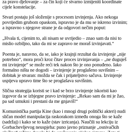
za pravo djelovanje – za čin koji će stvarno izmijeniti koordinate
cijele konstelacije.
Stvari postaju još složenije s procesom izvinjenja. Ako nekoga
povrijedim grubom opaskom, ispravno je da mu se iskreno izvinim;
a ispravno s njegove strane je da odgovori nečim poput:
„Hvala ti, cijenim to, ali nisam se uvrijedio – znao sam da nisi to
mislio ozbiljno, tako da mi se zapravo ne moraš izvinjavati.“
Poenta je, naravno, da se, iako je krajnji rezultat da izvinjenje „nije
potrebno“, mora proći kroz čitav proces izvinjavanja – „ne duguješ
mi izvinjenje“ se može reći tek nakon što je ono ponuđeno. Iako
formalno ništa ne dogodi – izvinjenje je proglašeno suvišnim –
dobitak je stvaran: možda se čak i prijateljstvo sačuva. Izvinjenje
uspijeva upravo time što se proglašava suvišnim.
Slična strategija koristi se i kad se brzo izvinjenje iskoristi kao
izgovor da se izbjegne pravo izvinjenje:
„Rekao sam da mi je žao,
pa sad umukni i prestani da me gnjaviš!“
Komunistička partija Kine (kao i mnogi drugi politički akteri) nudi
sličan model manipulacija raskorakom između onoga što se kaže
(sadržaj) i kako se to kaže (stav izricanja). Naučili su lekciju iz
Gorbachevljevog neuspjeha: puno javno priznanje „osnivačkih