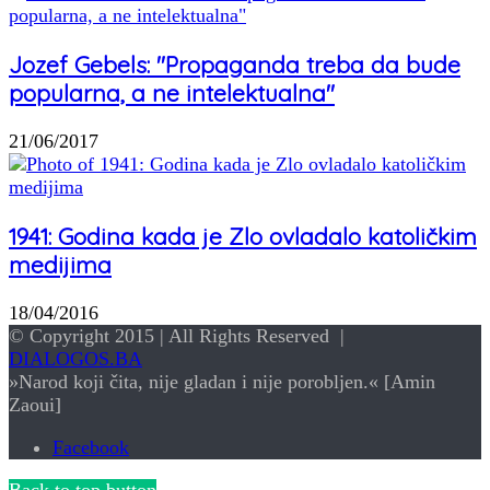
Jozef Gebels: "Propaganda treba da bude
popularna, a ne intelektualna"
21/06/2017
1941: Godina kada je Zlo ovladalo katoličkim
medijima
18/04/2016
© Copyright 2015 | All Rights Reserved |
DIALOGOS.BA
»Narod koji čita, nije gladan i nije porobljen.« [Amin
Zaoui]
Facebook
Back to top button