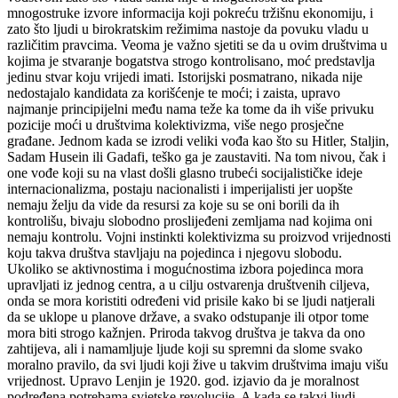
mnogostruke izvore informacija koji pokreću tržišnu ekonomiju, i
zato što ljudi u birokratskim režimima nastoje da povuku vladu u
različitim pravcima. Veoma je važno sjetiti se da u ovim društvima u
kojima je stvaranje bogatstva strogo kontrolisano, moć predstavlja
jedinu stvar koju vrijedi imati. Istorijski posmatrano, nikada nije
nedostajalo kandidata za korišćenje te moći; i zaista, upravo
najmanje principijelni među nama teže ka tome da ih više privuku
pozicije moći u društvima kolektivizma, više nego prosječne
građane. Jednom kada se izrodi veliki vođa kao što su Hitler, Staljin,
Sadam Husein ili Gadafi, teško ga je zaustaviti. Na tom nivou, čak i
one vođe koji su na vlast došli glasno trubeći socijalističke ideje
internacionalizma, postaju nacionalisti i imperijalisti jer uopšte
nemaju želju da vide da resursi za koje su se oni borili da ih
kontrolišu, bivaju slobodno proslijeđeni zemljama nad kojima oni
nemaju kontrolu. Vojni instinkti kolektivizma su proizvod vrijednosti
koju takva društva stavljaju na pojedinca i njegovu slobodu.
Ukoliko se aktivnostima i mogućnostima izbora pojedinca mora
upravljati iz jednog centra, a u cilju ostvarenja društvenih ciljeva,
onda se mora koristiti određeni vid prisile kako bi se ljudi natjerali
da se uklope u planove države, a svako odstupanje ili otpor tome
mora biti strogo kažnjen. Priroda takvog društva je takva da ono
zahtijeva, ali i namamljuje ljude koji su spremni da slome svako
moralno pravilo, da svi ljudi koji žive u takvim društvima imaju višu
vrijednost. Upravo Lenjin je 1920. god. izjavio da je moralnost
podređena potrebama svjetske revolucije. A kada se takvi ljudi