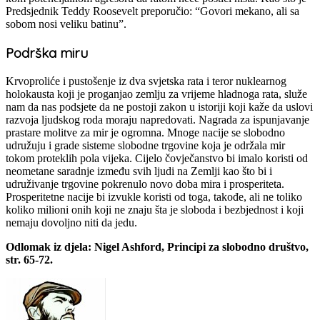
Predsjednik Teddy Roosevelt preporučio: “Govori mekano, ali sa
sobom nosi veliku batinu”.
Podrška miru
Krvoproliće i pustošenje iz dva svjetska rata i teror nuklearnog
holokausta koji je proganjao zemlju za vrijeme hladnoga rata, služe
nam da nas podsjete da ne postoji zakon u istoriji koji kaže da uslovi
razvoja ljudskog roda moraju napredovati. Nagrada za ispunjavanje
prastare molitve za mir je ogromna. Mnoge nacije se slobodno
udružuju i grade sisteme slobodne trgovine koja je održala mir
tokom proteklih pola vijeka. Cijelo čovječanstvo bi imalo koristi od
neometane saradnje između svih ljudi na Zemlji kao što bi i
udruživanje trgovine pokrenulo novo doba mira i prosperiteta.
Prosperitetne nacije bi izvukle koristi od toga, takođe, ali ne toliko
koliko milioni onih koji ne znaju šta je sloboda i bezbjednost i koji
nemaju dovoljno niti da jedu.
Odlomak iz djela: Nigel Ashford, Principi za slobodno društvo,
str. 65-72.