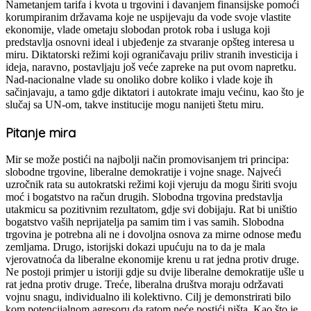
Nametanjem tarifa i kvota u trgovini i davanjem finansijske pomoći
korumpiranim državama koje ne uspijevaju da vode svoje vlastite
ekonomije, vlade ometaju slobodan protok roba i usluga koji
predstavlja osnovni ideal i ubjeđenje za stvaranje opšteg interesa u
miru. Diktatorski režimi koji ograničavaju priliv stranih investicija i
ideja, naravno, postavljaju još veće zapreke na put ovom napretku.
Nad-nacionalne vlade su onoliko dobre koliko i vlade koje ih
sačinjavaju, a tamo gdje diktatori i autokrate imaju većinu, kao što je
slučaj sa UN-om, takve institucije mogu nanijeti štetu miru.
Pitanje mira
Mir se može postići na najbolji način promovisanjem tri principa:
slobodne trgovine, liberalne demokratije i vojne snage. Najveći
uzročnik rata su autokratski režimi koji vjeruju da mogu širiti svoju
moć i bogatstvo na račun drugih. Slobodna trgovina predstavlja
utakmicu sa pozitivnim rezultatom, gdje svi dobijaju. Rat bi uništio
bogatstvo vaših neprijatelja pa samim tim i vas samih. Slobodna
trgovina je potrebna ali ne i dovoljna osnova za mirne odnose među
zemljama. Drugo, istorijski dokazi upućuju na to da je mala
vjerovatnoća da liberalne ekonomije krenu u rat jedna protiv druge.
Ne postoji primjer u istoriji gdje su dvije liberalne demokratije ušle u
rat jedna protiv druge. Treće, liberalna društva moraju održavati
vojnu snagu, individualno ili kolektivno. Cilj je demonstrirati bilo
kom potencijalnom agresoru da ratom neće postići ništa. Kao što je