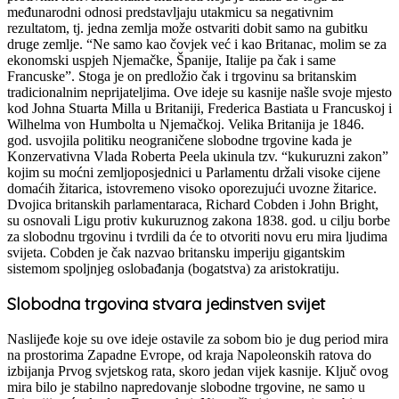
međunarodni odnosi predstavljaju utakmicu sa negativnim
rezultatom, tj. jedna zemlja može ostvariti dobit samo na gubitku
druge zemlje. “Ne samo kao čovjek već i kao Britanac, molim se za
ekonomski uspjeh Njemačke, Španije, Italije pa čak i same
Francuske”. Stoga je on predložio čak i trgovinu sa britanskim
tradicionalnim neprijateljima. Ove ideje su kasnije našle svoje mjesto
kod Johna Stuarta Milla u Britaniji, Frederica Bastiata u Francuskoj i
Wilhelma von Humbolta u Njemačkoj. Velika Britanija je 1846.
god. usvojila politiku neograničene slobodne trgovine kada je
Konzervativna Vlada Roberta Peela ukinula tzv. “kukuruzni zakon”
kojim su moćni zemljoposjednici u Parlamentu držali visoke cijene
domaćih žitarica, istovremeno visoko oporezujući uvozne žitarice.
Dvojica britanskih parlamentaraca, Richard Cobden i John Bright,
su osnovali Ligu protiv kukuruznog zakona 1838. god. u cilju borbe
za slobodnu trgovinu i tvrdili da će to otvoriti novu eru mira ljudima
svijeta. Cobden je čak nazvao britansku imperiju gigantskim
sistemom spoljnjeg oslobađanja (bogatstva) za aristokratiju.
Slobodna trgovina stvara jedinstven svijet
Naslijeđe koje su ove ideje ostavile za sobom bio je dug period mira
na prostorima Zapadne Evrope, od kraja Napoleonskih ratova do
izbijanja Prvog svjetskog rata, skoro jedan vijek kasnije. Ključ ovog
mira bilo je stabilno napredovanje slobodne trgovine, ne samo u