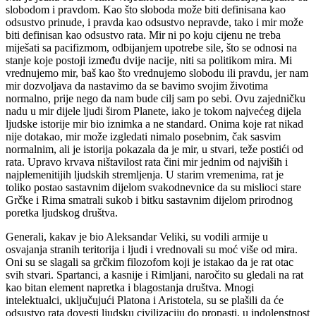
slobodom i pravdom. Kao što sloboda može biti definisana kao
odsustvo prinude, i pravda kao odsustvo nepravde, tako i mir može
biti definisan kao odsustvo rata. Mir ni po koju cijenu ne treba
miješati sa pacifizmom, odbijanjem upotrebe sile, što se odnosi na
stanje koje postoji između dvije nacije, niti sa politikom mira. Mi
vrednujemo mir, baš kao što vrednujemo slobodu ili pravdu, jer nam
mir dozvoljava da nastavimo da se bavimo svojim životima
normalno, prije nego da nam bude cilj sam po sebi. Ovu zajedničku
nadu u mir dijele ljudi širom Planete, iako je tokom najvećeg dijela
ljudske istorije mir bio iznimka a ne standard. Onima koje rat nikad
nije dotakao, mir može izgledati nimalo posebnim, čak sasvim
normalnim, ali je istorija pokazala da je mir, u stvari, teže postići od
rata. Upravo krvava ništavilost rata čini mir jednim od najviših i
najplemenitijih ljudskih stremljenja. U starim vremenima, rat je
toliko postao sastavnim dijelom svakodnevnice da su mislioci stare
Grčke i Rima smatrali sukob i bitku sastavnim dijelom prirodnog
poretka ljudskog društva.
Generali, kakav je bio Aleksandar Veliki, su vodili armije u
osvajanja stranih teritorija i ljudi i vrednovali su moć više od mira.
Oni su se slagali sa grčkim filozofom koji je istakao da je rat otac
svih stvari. Spartanci, a kasnije i Rimljani, naročito su gledali na rat
kao bitan element napretka i blagostanja društva. Mnogi
intelektualci, uključujući Platona i Aristotela, su se plašili da će
odsustvo rata dovesti ljudsku civilizaciju do propasti, u indolenstnost