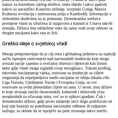
nalaze za kormilom cijelog društva, onda slijede i takve gadosti
kakve su nacističko Konačno rješenje, sovjetski Gulag, Maova
Kulturna revolucija i smrtonosna polja u Kambodži. Informacije o
slobodnim društvima su tu potisnute. Demokratska sredstva
promjene vlasti su izbačena iz razgovora a kamoli iz Ustava takvih
zemalja. Država ima odriješene ruke da sama vodi svoje odnose sa
drugim nacijama kako ona to želi.
Greška ideje o svjetskoj vladi
Mnogi pretpostavljaju da je cilj mira i globalnog jedinstva na najbolji
način ispunjen osnivanjem nad-nacionalnih institucija koje mogu
uvezati nacije zajedno u svečanoj obavezi i djelovati kao forum
tamo gdje vlade mogu izgladiti svoje nesuglasice. Tokom prošlog,
ratovima rascijepanog vijeka, osnivane su institucije sa ciljem
osiguranja da neprijateljstva među nacijama ne izbiju nikada više.
Liga Naroda, Ujedinjene Nacije i Evropska Unija, su sve
osnovane sa ovim plemenitim ciljem na umu. U stvari, nisu države
te koje stvaraju mrežu ekonomskih, kulturnih i duhovnih veza
neophodnih za očuvanje mira, već su to njihovi građani. Čak i
demokratske države, gdje javno mnijenje neće dugo podržavati rat
koji nije baziran na potrebama nacionalne odbrane ili valjanom
razlogu, su sklone da se ispriječe na putu stvaranja takve mreže.