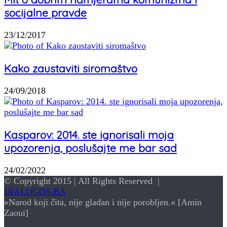
socijalne pravde
23/12/2017
Kako zaustaviti siromaštvo
24/09/2018
Kasparov: 2014. ste ignorisali moja
upozorenja, poslušajte me bar sad
24/02/2022
© Copyright 2015 | All Rights Reserved |
DIALOGOS.BA
»Narod koji čita, nije gladan i nije porobljen.« [Amin
Zaoui]