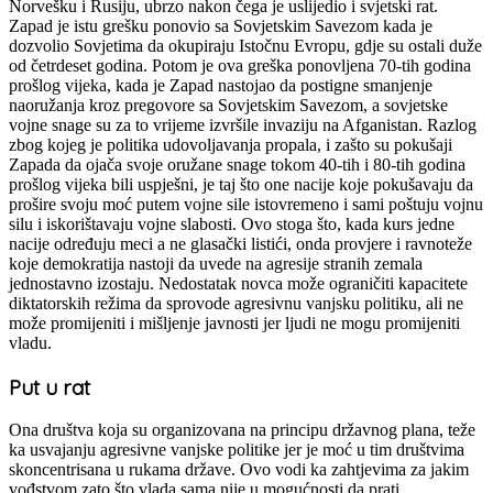
Norvešku i Rusiju, ubrzo nakon čega je uslijedio i svjetski rat.
Zapad je istu grešku ponovio sa Sovjetskim Savezom kada je
dozvolio Sovjetima da okupiraju Istočnu Evropu, gdje su ostali duže
od četrdeset godina. Potom je ova greška ponovljena 70-tih godina
prošlog vijeka, kada je Zapad nastojao da postigne smanjenje
naoružanja kroz pregovore sa Sovjetskim Savezom, a sovjetske
vojne snage su za to vrijeme izvršile invaziju na Afganistan. Razlog
zbog kojeg je politika udovoljavanja propala, i zašto su pokušaji
Zapada da ojača svoje oružane snage tokom 40-tih i 80-tih godina
prošlog vijeka bili uspješni, je taj što one nacije koje pokušavaju da
prošire svoju moć putem vojne sile istovremeno i sami poštuju vojnu
silu i iskorištavaju vojne slabosti. Ovo stoga što, kada kurs jedne
nacije određuju meci a ne glasački listići, onda provjere i ravnoteže
koje demokratija nastoji da uvede na agresije stranih zemala
jednostavno izostaju. Nedostatak novca može ograničiti kapacitete
diktatorskih režima da sprovode agresivnu vanjsku politiku, ali ne
može promijeniti i mišljenje javnosti jer ljudi ne mogu promijeniti
vladu.
Put u rat
Ona društva koja su organizovana na principu državnog plana, teže
ka usvajanju agresivne vanjske politike jer je moć u tim društvima
skoncentrisana u rukama države. Ovo vodi ka zahtjevima za jakim
vođstvom zato što vlada sama nije u mogućnosti da prati