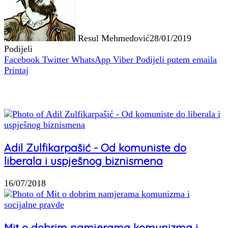
Resul Mehmedović
28/01/2019
Podijeli
Facebook
Twitter
WhatsApp
Viber
Podijeli putem emaila
Printaj
Povezani članci
Adil Zulfikarpašić - Od komuniste do
liberala i uspješnog biznismena
16/07/2018
Mit o dobrim namjerama komunizma i