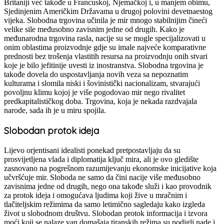
Britaniji već takođe u Francuskoj, Njemačkoj i, u manjem obimu,
Sjedinjenim Američkim Državama u drugoj polovini devetnaestog
vijeka. Slobodna trgovina učinila je mir mnogo stabilnijim čineći
velike sile međusobno zavisnim jedne od drugih. Kako je
međunarodna trgovina rasla, nacije su se mogle specijalizovati u
onim oblastima proizvodnje gdje su imale najveće komparativne
prednosti bez trošenja vlastitih resursa na proizvodnju onih stvari
koje je bilo jefitinije uvesti iz inostranstva. Slobodna trgovina je
takođe dovela do uspostavljanja novih veza sa nepoznatim
kulturama i slomila niski i šovinistički nacionalizam, stvarajući
povoljnu klimu kojoj je više pogodovao mir nego rivalitet
predkapitalističkog doba. Trgovina, koja je nekada razdvajala
narode, sada ih je u miru spojila.
Slobodan protok ideja
Lijevo orjentisani idealisti ponekad pretpostavljaju da su
prosvijetljena vlada i diplomatija ključ mira, ali je ovo gledište
zasnovano na pogrešnom razumijevanju ekonomske inicijative koja
učvršćuje mir. Sloboda ne samo da čini nacije više međusobno
zavisnima jedne od drugih, nego ona takođe služi i kao provodnik
za protok ideja i omogućava ljudima koji žive u mračnim i
tlačiteljskim režimima da samo letimično sagledaju kako izgleda
život u slobodnom društvu. Slobodan protok informacija i izvora
moći koji se nalaze van domašaja tiranskih režima su podigli nade i