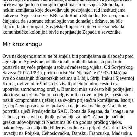
očekivanja ljudi na mnogim mjestima širom svijeta. Sloboda, u
nekim zemljama koje dozvoljavaju postojanje i rad institucijama
kakve su Svjetski servis BBC-a ili Radio Slobodna Evropa, kao i
činjenica da su strane tehnologije van domašaja države, su bile
ključni faktor propasti Sovjetske Imperije i pretvorile su nekada
komunističke kolonije i bivše neprijatelje Zapada u saveznike.
Mir kroz snagu
Ova naklonjenost miru ne bi smjela biti pomiješana sa slabošću pred
agresijom. Agresivne politike totalitarnih diktatora su pred mir
postavile najveće prijetnje u toku dvadesetog vijeka. Od Sovjetskog
Saveza (1917-1991), preko nacističke Njemačke (1933-1945) pa
sve do današnjih diktatorskih režima u Libiji, Siriji, Iraku i Sjevernoj
Koreji, ovi vojni režimi su izazivali prijetnju miru, često i uz
upotrebu smrtonosnog oružja. Branioci mira su često bili podijeljeni
oko toga na koji način treba odgovoriti na ove prijetnje, i često su
tražili kompromisna rješenja sa svojim prijetećim komšijama. Istorija
je, uopšteno posmatrano, pokazala da je ovaj način greška i time
potvrdila riječi Predsjednika SAD, Ronalda Regana, da “snaga, a ne
slabost, predstavlja najbolju garanciju za mir”. Zapad je načinio
grešku udovoljavajući Nacistima 30-tih godina prošlog vijeka,
nakon čega su uslijedile Hitlerove odluke da pripoji Austriju i izvrši
invaziju na Poljsku, Čehoslovačku, Dansku, Francusku, Mađarsku,