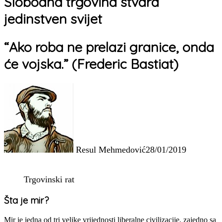
Slobodna trgovina stvara
jedinstven svijet
“Ako roba ne prelazi granice, onda
će vojska.” (Frederic Bastiat)
Resul Mehmedović
28/01/2019
Trgovinski rat
Šta je mir?
Mir je jedna od tri velike vrijednosti liberalne civilizacije, zajedno sa