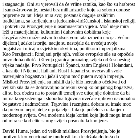
i stagnaciju. Oni su vjerovali da će vrline ratnika, kao što su hrabrost
i samo-žrtvovanje, nestati bez militarizacije koju sa sobom donose
pripreme za rat. Ideja mira svoj postanak duguje različitim
tradicijama, sa korijenjem u judeansko-hrišćanskoj i islamskoj religiji
i pokretu za Prosvjetljenje u osamnaestom vijeku. Moć ideje mira
leži u materijalnim, kulturnim i duhovnim dobitima koje
čovječanstvo može ostvariti odsustvom rata između nacija. Većim
dijelom ljudske istorije, nacije su nastojale da uvećaju svoje
bogatstvo i uticaj u svjetskim okvirima, politikom imperijalizma.
Kao Perzijanci i Rimljani prije njih, velike evropske sile su otpočele
novo doba otkrića i širenja granica poznatog svijeta od šesnaestog
vijeka nadalje. Prvo Portugalci i Španci, zatim Englezi i Holanđani,
a kasnije i Nijemci, Italijani, Rusi i Japanci su uvećavali svoje
materijalno bogatstvo i jačali vojnu moć putem svojih imperija.
Mislioci Prosvjetljenja su mislili da je bilo nerealno očekivati od
velikih sila da se dobrovoljno odreknu svog kolonijalnog bogatstva,
ali su bez obzira na to postavili temelj sve uticajnije doktrine da bi
mirna koegzistencija i slobodna trgovina uvećale njihovo nacionalno
bogatstvo i nadmoćnost. Trgovina i razmjena dobara su imale moć
da pretvore neprijatelje u prijatelje. Tako je počelo sa rađanjem
modernog svijeta. Ova moderna ideja koristi koju ljudi mogu imati
od mira se kod elite starog svijeta posmatrala kao jeres.
David Hume, jedan od velikih mislilaca Prosvjetljenja, bio je
protivnik konvencionalne mudrosti koja je držala do toga da