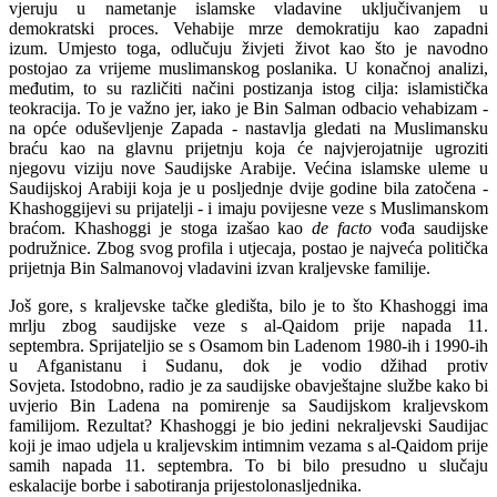
vjeruju u nametanje islamske vladavine uključivanjem u
demokratski proces. Vehabije mrze demokratiju kao zapadni
izum. Umjesto toga, odlučuju živjeti život kao što je navodno
postojao za vrijeme muslimanskog poslanika. U konačnoj analizi,
međutim, to su različiti načini postizanja istog cilja: islamistička
teokracija. To je važno jer, iako je Bin Salman odbacio vehabizam -
na opće oduševljenje Zapada - nastavlja gledati na Muslimansku
braću kao na glavnu prijetnju koja će najvjerojatnije ugroziti
njegovu viziju nove Saudijske Arabije. Većina islamske uleme u
Saudijskoj Arabiji koja je u posljednje dvije godine bila zatočena -
Khashoggijevi su prijatelji - i imaju povijesne veze s Muslimanskom
braćom. Khashoggi je stoga izašao kao
de facto
vođa saudijske
podružnice. Zbog svog profila i utjecaja, postao je najveća politička
prijetnja Bin Salmanovoj vladavini izvan kraljevske familije.
Još gore, s kraljevske tačke gledišta, bilo je to što Khashoggi ima
mrlju zbog saudijske veze s al-Qaidom prije napada 11.
septembra. Sprijateljio se s Osamom bin Ladenom 1980-ih i 1990-ih
u Afganistanu i Sudanu, dok je vodio džihad protiv
Sovjeta. Istodobno, radio je za saudijske obavještajne službe kako bi
uvjerio Bin Ladena na pomirenje sa Saudijskom kraljevskom
familijom. Rezultat? Khashoggi je bio jedini nekraljevski Saudijac
koji je imao udjela u kraljevskim intimnim vezama s al-Qaidom prije
samih napada 11. septembra. To bi bilo presudno u slučaju
eskalacije borbe i sabotiranja prijestolonasljednika.