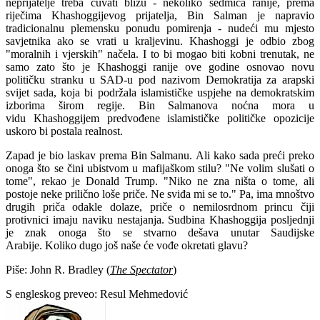
neprijatelje treba čuvati blizu - nekoliko sedmica ranije, prema
riječima Khashoggijevog prijatelja, Bin Salman je napravio
tradicionalnu plemensku ponudu pomirenja - nudeći mu mjesto
savjetnika ako se vrati u kraljevinu. Khashoggi je odbio zbog
"moralnih i vjerskih" načela. I to bi mogao biti kobni trenutak, ne
samo zato što je Khashoggi ranije ove godine osnovao novu
političku stranku u SAD-u pod nazivom Demokratija za arapski
svijet sada, koja bi podržala islamističke uspjehe na demokratskim
izborima širom regije. Bin Salmanova noćna mora u
vidu Khashoggijem predvođene islamističke političke opozicije
uskoro bi postala realnost.
Zapad je bio laskav prema Bin Salmanu. Ali kako sada preći preko
onoga što se čini ubistvom u mafijaškom stilu? "Ne volim slušati o
tome", rekao je Donald Trump. "Niko ne zna ništa o tome, ali
postoje neke prilično loše priče. Ne sviđa mi se to." Pa, ima mnoštvo
drugih priča odakle dolaze, priče o nemilosrdnom princu čiji
protivnici imaju naviku nestajanja. Sudbina Khashoggija posljednji
je znak onoga što se stvarno dešava unutar Saudijske
Arabije. Koliko dugo još naše će vođe okretati glavu?
Piše: John R. Bradley (
The Spectator
)
S engleskog preveo: Resul Mehmedović