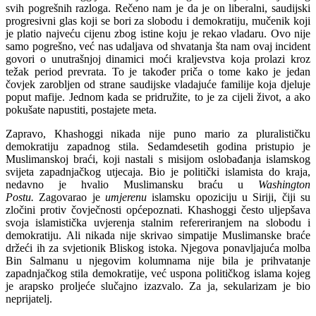
svih pogrešnih razloga. Rečeno nam je da je on liberalni, saudijski
progresivni glas koji se bori za slobodu i demokratiju, mučenik koji
je platio najveću cijenu zbog istine koju je rekao vladaru. Ovo nije
samo pogrešno, već nas udaljava od shvatanja šta nam ovaj incident
govori o unutrašnjoj dinamici moći kraljevstva koja prolazi kroz
težak period prevrata. To je također priča o tome kako je jedan
čovjek zarobljen od strane saudijske vladajuće familije koja djeluje
poput mafije. Jednom kada se pridružite, to je za cijeli život, a ako
pokušate napustiti, postajete meta.
Zapravo, Khashoggi nikada nije puno mario za pluralističku
demokratiju zapadnog stila. Sedamdesetih godina pristupio je
Muslimanskoj braći, koji nastali s misijom oslobađanja islamskog
svijeta zapadnjačkog utjecaja. Bio je politički islamista do kraja,
nedavno je hvalio Muslimansku braću u
Washington
Postu.
Zagovarao je
umjerenu
islamsku opoziciju u Siriji, čiji su
zločini protiv čovječnosti općepoznati. Khashoggi često uljepšava
svoja islamistička uvjerenja stalnim refereriranjem na slobodu i
demokratiju. Ali nikada nije skrivao simpatije Muslimanske braće
držeći ih za svjetionik Bliskog istoka. Njegova ponavljajuća molba
Bin Salmanu u njegovim kolumnama nije bila je prihvatanje
zapadnjačkog stila demokratije, već uspona političkog islama kojeg
je arapsko proljeće slučajno izazvalo. Za ja, sekularizam je bio
neprijatelj.