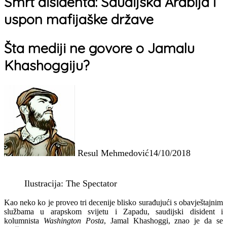
Smrt disidenta: Saudijska Arabija i
uspon mafijaške države
Šta mediji ne govore o Jamalu
Khashoggiju?
Resul Mehmedović
14/10/2018
Ilustracija: The Spectator
Kao neko ko je proveo tri decenije blisko surađujući s obavještajnim
službama u arapskom svijetu i Zapadu, saudijski disident i
kolumnista
Washington Posta
, Jamal Khashoggi, znao je da se