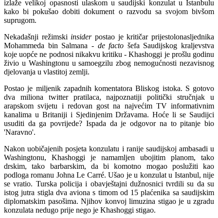
izlaže velikoj opasnosti ulaskom u saudijski konzulat u Istanbulu
kako bi pokušao dobiti dokument o razvodu sa svojom bivšom
suprugom.
Nekadašnji režimski
insider
postao je kritičar prijestolonasljednika
Mohammeda bin Salmana -
de facto
šefa Saudijskog kraljevstva
koje uopće ne podnosi nikakvu kritiku - Khashoggi je prošlu godinu
živio u Washingtonu u samoegzilu zbog nemogućnosti nezavisnog
djelovanja u vlastitoj zemlji.
Postao je miljenik zapadnih komentatora Bliskog istoka. S gotovo
dva miliona twitter pratilaca, najpoznatiji politički stručnjak u
arapskom svijetu i redovan gost na najvećim TV informativnim
kanalima u Britaniji i Sjedinjenim Državama. Hoće li se Saudijci
usuditi da ga povrijede? Ispada da je odgovor na to pitanje bio
'Naravno'.
Nakon uobičajenih posjeta konzulatu i ranije saudijskoj ambasadi u
Washingtonu, Khashoggi je namamljen ubojitim planom, tako
drskim, tako barbarskim, da bi komotno mogao poslužiti kao
podloga romanu Johna Le Carré. Ušao je u konzulat u Istanbul, nije
se vratio. Turska policija i obavještajni dužnosnici tvrdili su da su
istog jutra stigla dva aviona s timom od 15 plaćenika sa saudijskim
diplomatskim pasošima. Njihov konvoj limuzina stigao je u zgradu
konzulata nedugo prije nego je Khashoggi stigao.