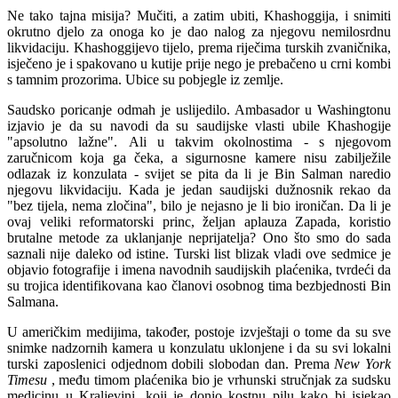
Ne tako tajna misija? Mučiti, a zatim ubiti, Khashoggija, i snimiti
okrutno djelo za onoga ko je dao nalog za njegovu nemilosrdnu
likvidaciju. Khashoggijevo tijelo, prema riječima turskih zvaničnika,
isječeno je i spakovano u kutije prije nego je prebačeno u crni kombi
s tamnim prozorima. Ubice su pobjegle iz zemlje.
Saudsko poricanje odmah je uslijedilo. Ambasador u Washingtonu
izjavio je da su navodi da su saudijske vlasti ubile Khashogije
"apsolutno lažne". Ali u takvim okolnostima - s njegovom
zaručnicom koja ga čeka, a sigurnosne kamere nisu zabilježile
odlazak iz konzulata - svijet se pita da li je Bin Salman naredio
njegovu likvidaciju. Kada je jedan saudijski dužnosnik rekao da
"bez tijela, nema zločina", bilo je nejasno je li bio ironičan. Da li je
ovaj veliki reformatorski princ, željan aplauza Zapada, koristio
brutalne metode za uklanjanje neprijatelja? Ono što smo do sada
saznali nije daleko od istine. Turski list blizak vladi ove sedmice je
objavio fotografije i imena navodnih saudijskih plaćenika, tvrdeći da
su trojica identifikovana kao članovi osobnog tima bezbjednosti Bin
Salmana.
U američkim medijima, također, postoje izvještaji o tome da su sve
snimke nadzornih kamera u konzulatu uklonjene i da su svi lokalni
turski zaposlenici odjednom dobili slobodan dan. Prema
New York
Timesu
, među timom plaćenika bio je vrhunski stručnjak za sudsku
medicinu u Kraljevini, koji je donio kostnu pilu kako bi isjekao