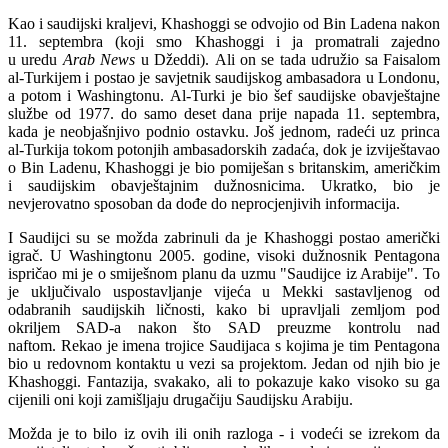
Kao i saudijski kraljevi, Khashoggi se odvojio od Bin Ladena nakon
11. septembra (koji smo Khashoggi i ja promatrali zajedno
u uredu
Arab News
u Džeddi). Ali on se tada udružio sa Faisalom
al-Turkijem i postao je savjetnik saudijskog ambasadora u Londonu,
a potom i Washingtonu. Al-Turki je bio šef saudijske obavještajne
službe od 1977. do samo deset dana prije napada 11. septembra,
kada je neobjašnjivo podnio ostavku. Još jednom, radeći uz princa
al-Turkija tokom potonjih ambasadorskih zadaća, dok je izviještavao
o Bin Ladenu, Khashoggi je bio pomiješan s britanskim, američkim
i saudijskim obavještajnim dužnosnicima. Ukratko, bio je
nevjerovatno sposoban da dođe do neprocjenjivih informacija.
I Saudijci su se možda zabrinuli da je Khashoggi postao američki
igrač. U Washingtonu 2005. godine, visoki dužnosnik Pentagona
ispričao mi je o smiješnom planu da uzmu "Saudijce iz Arabije". To
je uključivalo uspostavljanje vijeća u Mekki sastavljenog od
odabranih saudijskih ličnosti, kako bi upravljali zemljom pod
okriljem SAD-a nakon što SAD preuzme kontrolu nad
naftom. Rekao je imena trojice Saudijaca s kojima je tim Pentagona
bio u redovnom kontaktu u vezi sa projektom. Jedan od njih bio je
Khashoggi. Fantazija, svakako, ali to pokazuje kako visoko su ga
cijenili oni koji zamišljaju drugačiju Saudijsku Arabiju.
Možda je to bilo iz ovih ili onih razloga - i vodeći se izrekom da