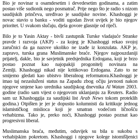
Bio je novinar u osamdesetim i devedesetim godinama, a zatim
postao više sudionik nego posmatrač. Prije nego što je radio s nizom
saudijskih prinčeva, uređivao je saudijske novine. Khashoggi je
novac stavio u banku - voditi ugodan život uvijek je bio njegov
prioritet. U svakom slučaju, djela govore glasnije od riječi.
Bilo je to Yasin Aktay - bivši zastupnik Turske vladajuće Stranke
pravde i razvoja (AKP) - za kojeg je Khashoggi rekao svojoj
zaručnici da ga nazove ukoliko ne izađe iz konzulata. AKP je,
zapravo, turska grana Muslimanske braće. Njegov najpouzdaniji
prijatelj, dakle, bio je savjetnik predsjednika Erdogana, koji je brzo
postao poznat kao najopakiji progonitelj novinara na
Zemlji. Khashoggi nikad nije kritikovao Erdogana. Zato to ne
smijemo gledati kao ubistvo liberalnog reformatora.
Khashoggi je
imao taj nezasluženi status na Zapadu zbog očiju javnosti nakon
njegove smjene kao urednika saudijskog dnevnika
Al Watan
2003.
godine (radio sam vijest o njegovom uklanjanju za Reuters. Radio
sam uz Khashoggija za saudijski list
Arab News
tokom proteklih
godina.) Otpišten je jer je dopustio kolumnisti da kritikuje jednog
islamističkog mislioca koji je smatran vodećom ličnošću
vehabizma. Tako je, preko noći, Khashoggi postao poznat kao
progresivni liberal.
Muslimanska braća, međutim, oduvijek su bila u sukobu s
vehabijskim pokretom. Khashoggi i njegove kolege istomišljenici