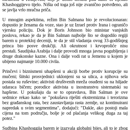
Khashoggijevo tijelo. Ništa od toga još nije zvanično potvrđeno, ali
se javlja vrlo mračna priča.
U mnogim aspektima, režim Bin Salmana bio je revolucionaran:
dopustio je ženama da voze, stao je uz Izrael protiv Irana i ograničo
vjersku policiju. Dok je Boris Johnson bio ministar vanjskih
poslova, rekao je da je Bin Salman najbolje što se dogodilo regiji
barem u protekloj deceniji, te da je stil vladanja ovog 33-godišnjeg
princa bio posve drukčiji. Ali okrutnost i krvoproliće nisu
prestali. Saudijska Arabija i dalje provodi mnoga javna pogubljenja i
druge drakonske kazne. Ona i dalje vodi rat u Jemenu u kojem je
ubijeno najmanje 10.000 civila.
Prinčevi i biznismeni uhapšeni u akciji borbe protiv korupcije su
mučeni; šiitski prosvjednici uklonjeni su sa ulica, a njihova sela
postala su ruševine; aktivisti društvenih mreža osuđeni su na hiljade
udaraca bičem; porodice aktivista u inostranstvu sistematski su
hapšene. U pokušaju da se to opravdava, Bin Salman je ove
sedmice rekao kako se "pokušava riješiti ekstremizma i terorizma
bez građanskog rata, bez zaustavljanja rasta zemlje, uz kontinuirani
napredak u svim segmentima", dodajući: "Dakle, ako postoji mala
cijena na tom području, bolje je od plaćanja velikog duga za taj
potez."
Sudbina Khashoggija barem je izazvala globalni bijes, ali to je zbog