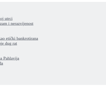
oj utrci
izam i nerazvijenost
kao etički bankrotirana
je dug rat
a Pahlavija
da