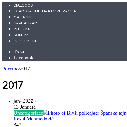
DIALOGOS
ISLAMSKA KULTURA I CIVILIZACIJA
MAGAZIN
KAPITALIZAM
INTERVJUI
KONTAKT
PUBLIKACIJE
Traži
Facebook
Početna
/
2017
2017
jan
- 2022 -
13 Januara
Uncategorized
Resul Mehmedović
347