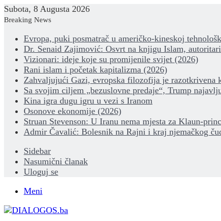
Subota, 8 Augusta 2026
Breaking News
Evropa, puki posmatrač u američko-kineskoj tehnološk
Dr. Senaid Zajimović: Osvrt na knjigu Islam, autoritar
Vizionari: ideje koje su promijenile svijet (2026)
Rani islam i početak kapitalizma (2026)
Zahvaljujući Gazi, evropska filozofija je razotkrivena 
Sa svojim ciljem „bezuslovne predaje“, Trump najavlju
Kina igra dugu igru u vezi s Iranom
Osonove ekonomije (2026)
Struan Stevenson: U Iranu nema mjesta za Klaun-princ
Admir Čavalić: Bolesnik na Rajni i kraj njemačkog ču
Sidebar
Nasumični članak
Uloguj se
Meni