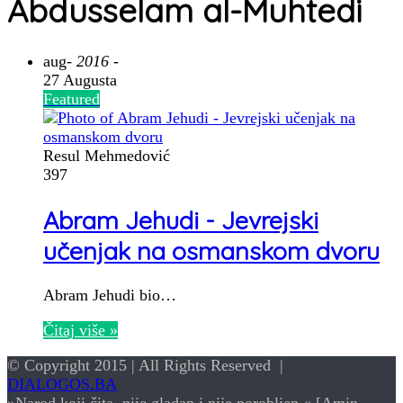
Abdusselam al-Muhtedi
aug
- 2016 -
27 Augusta
Featured
Resul Mehmedović
397
Abram Jehudi - Jevrejski
učenjak na osmanskom dvoru
Abram Jehudi bio…
Čitaj više »
© Copyright 2015 | All Rights Reserved |
DIALOGOS.BA