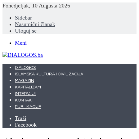
Ponedjeljak, 10 Augusta 2026
Sidebar
Nasumični članak
Uloguj se
Meni
DIALOGOS
ISLAMSKA KULTURA I CIVILIZACIJA
MAGAZIN
KAPITALIZAM
INTERVJUI
KONTAKT
PUBLIKACIJE
Traži
Facebook