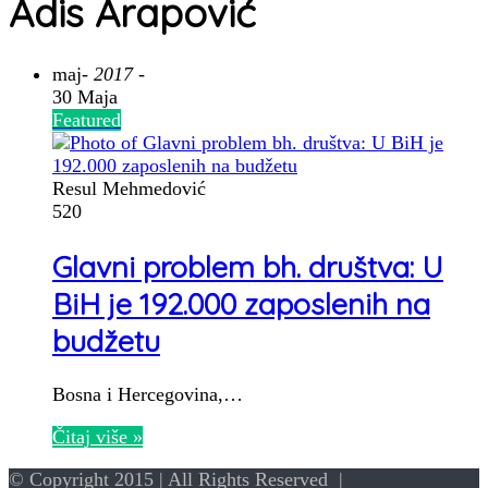
Adis Arapović
maj
- 2017 -
30 Maja
Featured
Resul Mehmedović
520
Glavni problem bh. društva: U
BiH je 192.000 zaposlenih na
budžetu
Bosna i Hercegovina,…
Čitaj više »
© Copyright 2015 | All Rights Reserved |