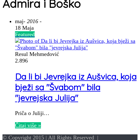
Admira i Boško
maj
- 2016 -
18 Maja
Featured
Resul Mehmedović
2.896
Da li bi Jevrejka iz Aušvica, koja
bježi sa "Švabom" bila
"jevrejska Julija"
Priča o Juliji…
Čitaj više »
© Copyright 2015 | All Rights Reserved |