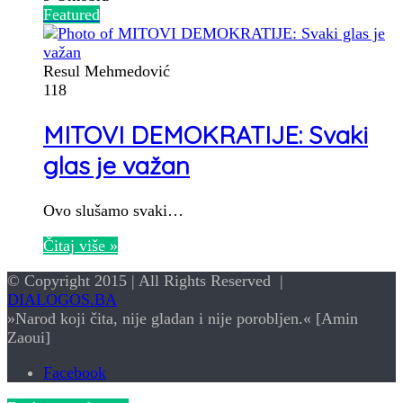
Featured
Resul Mehmedović
118
MITOVI DEMOKRATIJE: Svaki
glas je važan
Ovo slušamo svaki…
Čitaj više »
© Copyright 2015 | All Rights Reserved |
DIALOGOS.BA
»Narod koji čita, nije gladan i nije porobljen.« [Amin
Zaoui]
Facebook