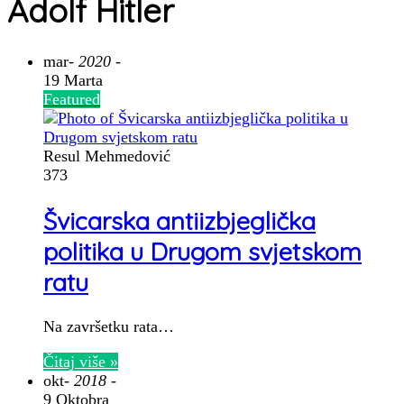
Adolf Hitler
mar
- 2020 -
19 Marta
Featured
Resul Mehmedović
373
Švicarska antiizbjeglička
politika u Drugom svjetskom
ratu
Na završetku rata…
Čitaj više »
okt
- 2018 -
9 Oktobra