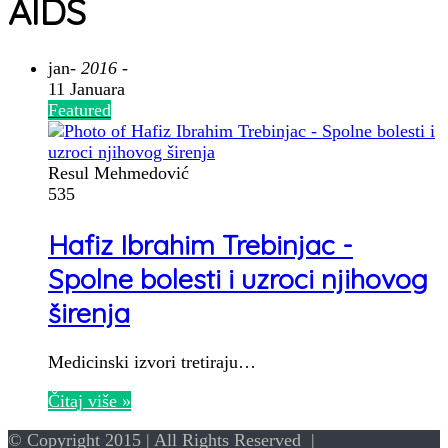
AIDS
jan
- 2016 -
11 Januara
Featured
Resul Mehmedović
535
Hafiz Ibrahim Trebinjac -
Spolne bolesti i uzroci njihovog
širenja
Medicinski izvori tretiraju…
Čitaj više »
© Copyright 2015 | All Rights Reserved |