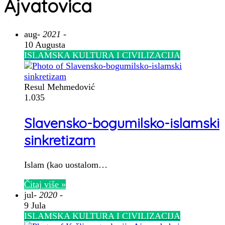
Ajvatovica
aug
- 2021 -
10 Augusta
ISLAMSKA KULTURA I CIVILIZACIJA
Resul Mehmedović
1.035
Slavensko-bogumilsko-islamski
sinkretizam
Islam (kao uostalom…
Čitaj više »
jul
- 2020 -
9 Jula
ISLAMSKA KULTURA I CIVILIZACIJA