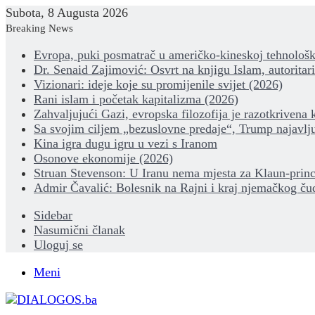
Subota, 8 Augusta 2026
Breaking News
Evropa, puki posmatrač u američko-kineskoj tehnološk
Dr. Senaid Zajimović: Osvrt na knjigu Islam, autoritar
Vizionari: ideje koje su promijenile svijet (2026)
Rani islam i početak kapitalizma (2026)
Zahvaljujući Gazi, evropska filozofija je razotkrivena 
Sa svojim ciljem „bezuslovne predaje“, Trump najavlju
Kina igra dugu igru u vezi s Iranom
Osonove ekonomije (2026)
Struan Stevenson: U Iranu nema mjesta za Klaun-princ
Admir Čavalić: Bolesnik na Rajni i kraj njemačkog ču
Sidebar
Nasumični članak
Uloguj se
Meni