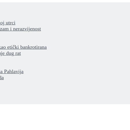
oj utrci
izam i nerazvijenost
kao etički bankrotirana
je dug rat
a Pahlavija
da