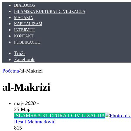
DIALOGOS
ISLAMSKA KULTURA I CIVILIZACIJA
MAGAZIN
KAPITALIZAM
INTERVJUI
KONTAKT
PUBLIKACIJE
Traži
Facebook
Početna
/
al-Makrizi
al-Makrizi
maj
- 2020 -
25 Maja
ISLAMSKA KULTURA I CIVILIZACIJA
Resul Mehmedović
815