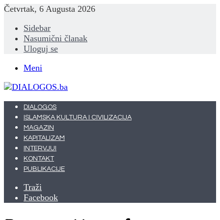
Četvrtak, 6 Augusta 2026
Sidebar
Nasumični članak
Uloguj se
Meni
DIALOGOS
ISLAMSKA KULTURA I CIVILIZACIJA
MAGAZIN
KAPITALIZAM
INTERVJUI
KONTAKT
PUBLIKACIJE
Traži
Facebook