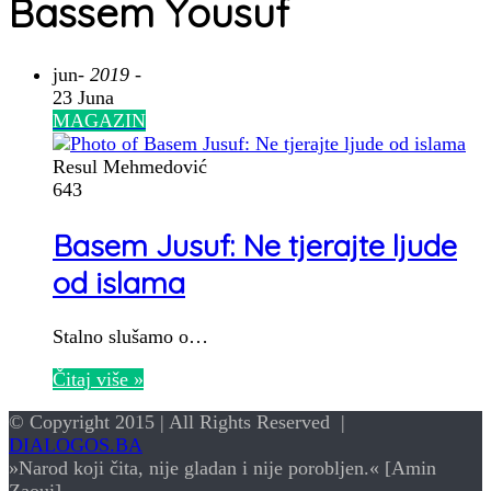
Bassem Yousuf
jun
- 2019 -
23 Juna
MAGAZIN
Resul Mehmedović
643
Basem Jusuf: Ne tjerajte ljude
od islama
Stalno slušamo o…
Čitaj više »
© Copyright 2015 | All Rights Reserved |
DIALOGOS.BA
»Narod koji čita, nije gladan i nije porobljen.« [Amin