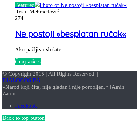
Featured
Resul Mehmedović
274
Ne postoji »besplatan ručak«
Ako pažljivo slušate…
Čitaj više »
© Copyright 2015 | All Rights Reserved |
DIALOGOS.BA
»Narod koji čita, nije gladan i nije porobljen.« [Amin
Zaoui]
Facebook
Back to top button