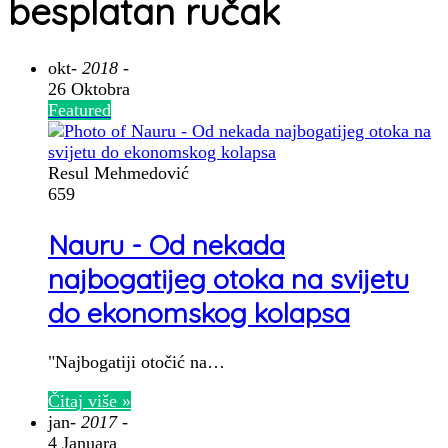
besplatan ručak
okt
- 2018 -
26 Oktobra
Featured
Resul Mehmedović
659
Nauru - Od nekada
najbogatijeg otoka na svijetu
do ekonomskog kolapsa
"Najbogatiji otočić na…
Čitaj više »
jan
- 2017 -
4 Januara