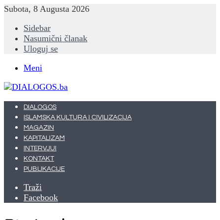
Subota, 8 Augusta 2026
Sidebar
Nasumični članak
Uloguj se
Meni
DIALOGOS
ISLAMSKA KULTURA I CIVILIZACIJA
MAGAZIN
KAPITALIZAM
INTERVJUI
KONTAKT
PUBLIKACIJE
Traži
Facebook