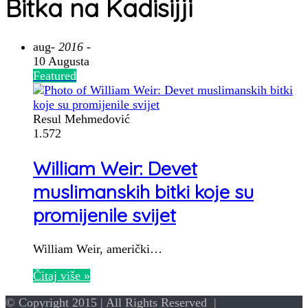
Bitka na Kadisijji
aug
- 2016 -
10 Augusta
Featured
Resul Mehmedović
1.572
William Weir: Devet
muslimanskih bitki koje su
promijenile svijet
William Weir, američki…
Čitaj više »
© Copyright 2015 | All Rights Reserved |